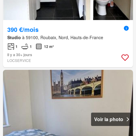
390 €/mois
Studio
à 59100, Roubaix, Nord, Hauts-de-France
1
1
12 m²
Il y a 30+ jours
LOCSERVICE
Voir la photo