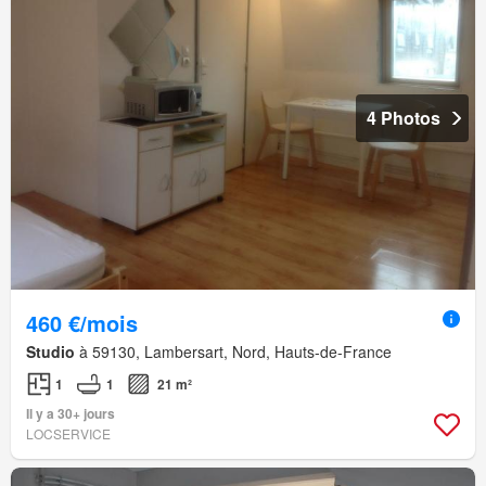
4 Photos
460 €/mois
Studio
à 59130, Lambersart, Nord, Hauts-de-France
1
1
21 m²
Il y a 30+ jours
LOCSERVICE