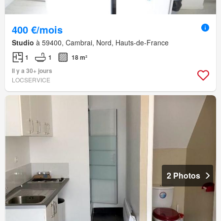
400 €/mois
Studio
à 59400, Cambrai, Nord, Hauts-de-France
1
1
18 m²
Il y a 30+ jours
LOCSERVICE
2 Photos