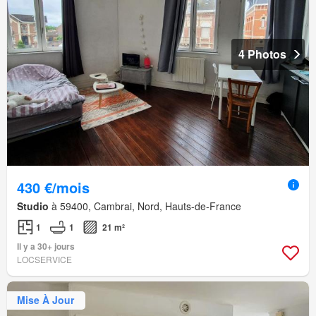
4 Photos
430 €/mois
Studio
à 59400, Cambrai, Nord, Hauts-de-France
1
1
21 m²
Il y a 30+ jours
LOCSERVICE
Mise À Jour