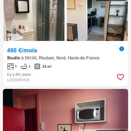
495 €/mois
Studio
à 59100, Roubaix, Nord, Hauts-de-France
1
1
25 m²
Il y a 30+ jours
LOCSERVICE