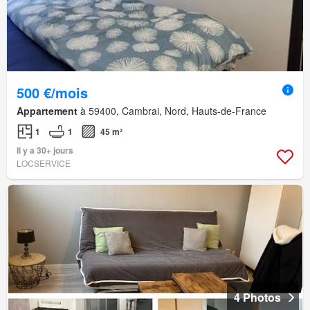
500 €/mois
Appartement
à 59400, Cambrai, Nord, Hauts-de-France
1
1
45 m²
Il y a 30+ jours
LOCSERVICE
4 Photos