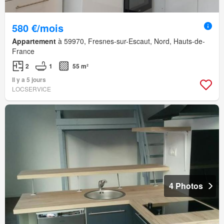
580 €/mois
Appartement
à 59970, Fresnes-sur-Escaut, Nord, Hauts-de-
France
2
1
55 m²
Il y a 5 jours
LOCSERVICE
4 Photos