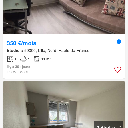
350 €/mois
Studio
à 59000, Lille, Nord, Hauts-de-France
1
1
11 m²
Il y a 30+ jours
LOCSERVICE
4 Photos