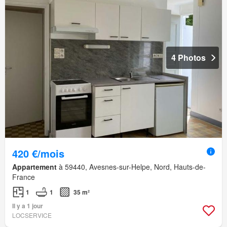
4 Photos
420 €/mois
Appartement
à 59440, Avesnes-sur-Helpe, Nord, Hauts-de-
France
1
1
35 m²
Il y a 1 jour
LOCSERVICE