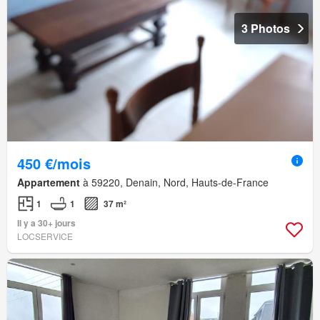
3 Photos
450 €/mois
Appartement
à 59220, Denain, Nord, Hauts-de-France
1
1
37 m²
Il y a 30+ jours
LOCSERVICE