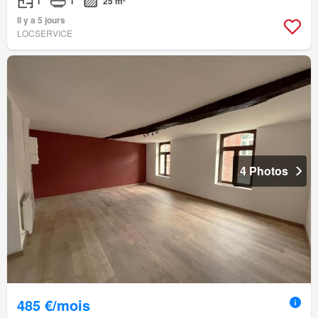
1
1
25 m²
Il y a 5 jours
LOCSERVICE
4 Photos
485 €/mois