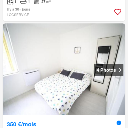
1
1
27 m²
Il y a 30+ jours
LOCSERVICE
4 Photos
350 €/mois