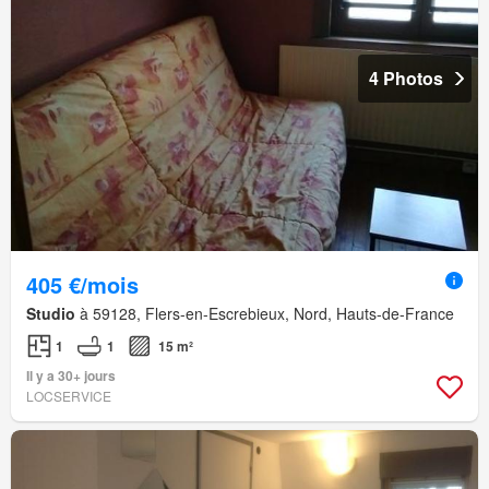
4 Photos
405 €/mois
Studio
à 59128, Flers-en-Escrebieux, Nord, Hauts-de-France
1
1
15 m²
Il y a 30+ jours
LOCSERVICE