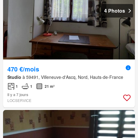
4 Photos
470 €/mois
Studio
à 59491, Villeneuve-d'Ascq, Nord, Hauts-de-France
1
1
21 m²
Il y a 7 jours
LOCSERVICE