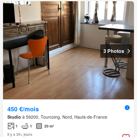
3 Photos
450 €/mois
Studio
à 59200, Tourcoing, Nord, Hauts-de-France
1
1
20 m²
Il y a 30+ jours