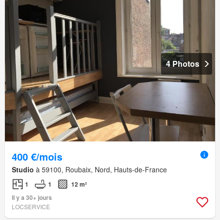
4 Photos
400 €/mois
Studio
à 59100, Roubaix, Nord, Hauts-de-France
1
1
12 m²
Il y a 30+ jours
LOCSERVICE