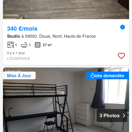
340 €/mois
Studio
à 59500, Douai, Nord, Hauts-de-France
1
1
27 m²
Il y a 1 jour
LOCSERVICE
Mise À Jour
très demandée
3 Photos