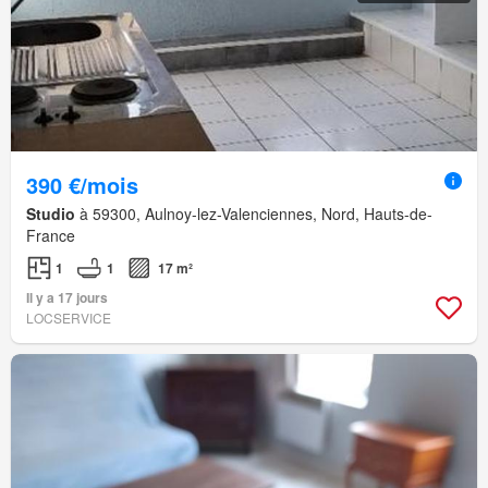
390 €/mois
Studio
à 59300, Aulnoy-lez-Valenciennes, Nord, Hauts-de-
France
1
1
17 m²
Il y a 17 jours
LOCSERVICE