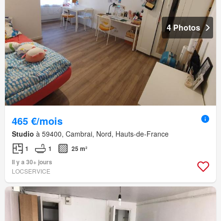
4 Photos
465 €/mois
Studio
à 59400, Cambrai, Nord, Hauts-de-France
1
1
25 m²
Il y a 30+ jours
LOCSERVICE