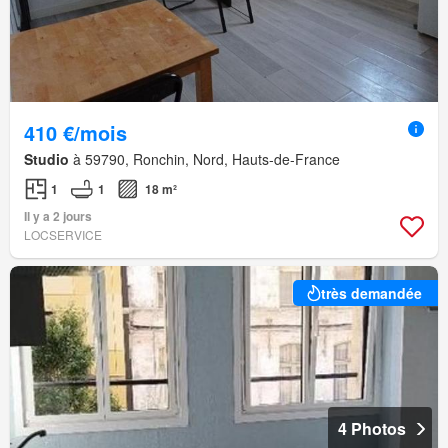
410 €/mois
Studio
à 59790, Ronchin, Nord, Hauts-de-France
1
1
18 m²
Il y a 2 jours
LOCSERVICE
très demandée
4 Photos