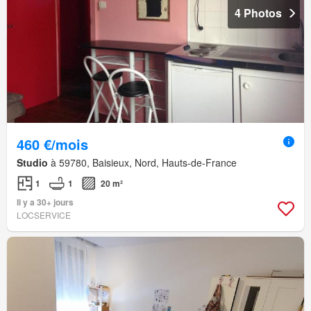
4 Photos
460 €/mois
Studio
à 59780, Baisieux, Nord, Hauts-de-France
1
1
20 m²
Il y a 30+ jours
LOCSERVICE