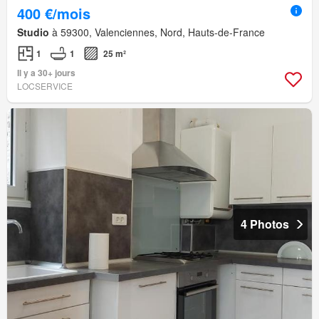
400 €/mois
Studio
à 59300, Valenciennes, Nord, Hauts-de-France
1
1
25 m²
Il y a 30+ jours
LOCSERVICE
4 Photos