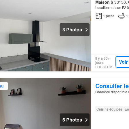
Maison
à 33150, 
Location maison F2 
1
pièce
1
3 Photos
Il y a 30+
Voir
jours
LOCSERVICE
Consulter le
au
Chambre disponible d
Cuisine équipée
En
6 Photos