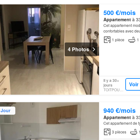
500 €/mois
Appartement
à 33
Cet appartement mod
confortables avec de
1
pièce
1
4 Photos
Il y a 30+
Voir
jours
TOITPOURTOI
940 €/mois
 Jour
Appartement
à 33
Cet appartement de t
3
pièces