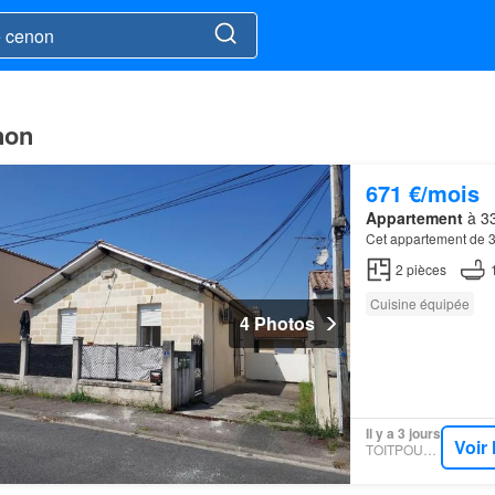
non
671 €/mois
Appartement
à 33
Cet appartement de 3
2
pièces
Cuisine équipée
4 Photos
Il y a 3 jours
Voir
TOITPOURTOI