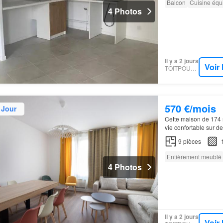
Balcon
Cuisine équ
4 Photos
Il y a 2 jours
Voir
TOITPOURTOI
570 €/mois
 Jour
Cette maison de 174 
vie confortable sur d
9
pièces
Entièrement meublé
4 Photos
Il y a 2 jours
Voir