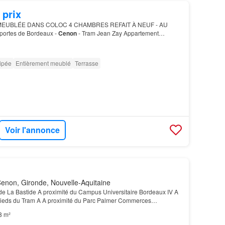
 prix
MEUBLÉE DANS COLOC 4 CHAMBRES REFAIT À NEUF - AU
ortes de Bordeaux -
Cenon
- Tram Jean Zay Appartement
ipée
Entièrement meublé
Terrasse
Voir l'annonce
enon, Gironde, Nouvelle-Aquitaine
 de La Bastide A proximité du Campus Universitaire Bordeaux IV A
pieds du Tram A A proximité du Parc Palmer Commerces
mité de la résidence LES + STUDÉA*: SÉRÉNITÉ: Rés…
8 m²