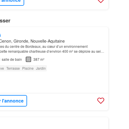
sser
s
Cenon, Gironde, Nouvelle-Aquitaine
es du centre de Bordeaux, au cœur d’un environnement
é, cette remarquable chartreuse d’environ 400 m² se déploie au sein
 arboré de près de 4 000 m²…
1
salle de bain
387 m²
ve
Terrasse
Piscine
Jardin
r l'annonce