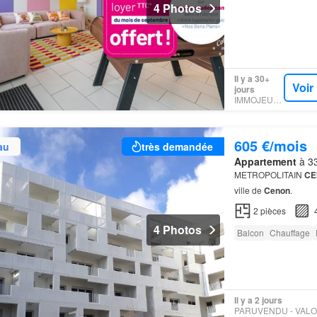
4 Photos
Il y a 30+
Voir
jours
IMMOJEUNE
605 €/mois
au
très demandée
Appartement
à 33
METROPOLITAIN
CE
ville de
Cenon
.
2
pièces
4 Photos
Balcon
Chauffage
Il y a 2 jours