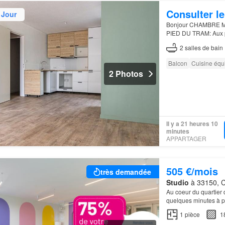
Consulter le
 Jour
Bonjour CHAMBRE 
PIED DU TRAM: Aux p
fonctionnel et
2
salles de bain
Balcon
Cuisine équ
2 Photos
Il y a 21 heures 10
minutes
APPARTAGER
505 €/mois
très demandée
Studio
à 33150, C
Au coeur du quartier
quelques minutes à 
alimentaire à proxi
1
pièce
1