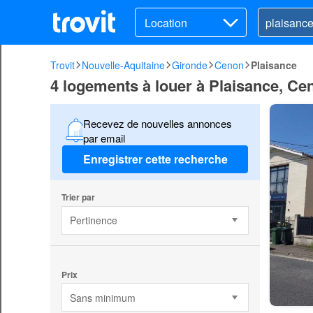
Location
Trovit
Nouvelle-Aquitaine
Gironde
Cenon
Plaisance
4 logements à louer à Plaisance, Ce
Recevez de nouvelles annonces
par email
Enregistrer cette recherche
Trier par
Pertinence
Prix
Sans minimum