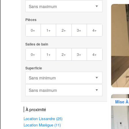
Sans maximum
Pièces
0+
1+
2+
3+
4+
Salles de bain
0+
1+
2+
3+
4+
Superficie
Sans minimum
Sans maximum
Mise À
À proximité
Location Lissandre (25)
Location Marègue (11)