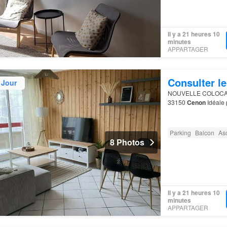
Il y a 21 heures 10
minutes
APPARTAGER
Consulter le
 Jour
NOUVELLE COLOCA
33150
Cenon
Idéale pour étudiants et jeunes actifs ! ‍ Supermarchés et commerces de
proximité: Carrefour 
Parking
Balcon
As
8 Photos
Il y a 21 heures 10
minutes
APPARTAGER