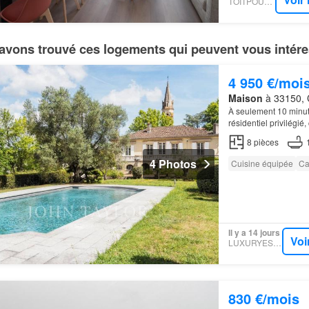
TOITPOURTOI
avons trouvé ces logements qui peuvent vous intére
4 950 €/moi
Maison
à 33150, 
À seulement 10 minut
résidentiel privilégi
d’un magnifique parc
8
pièces
4 Photos
Cuisine équipée
Ca
Il y a 14 jours
Voi
LUXURYESTATE
830 €/mois