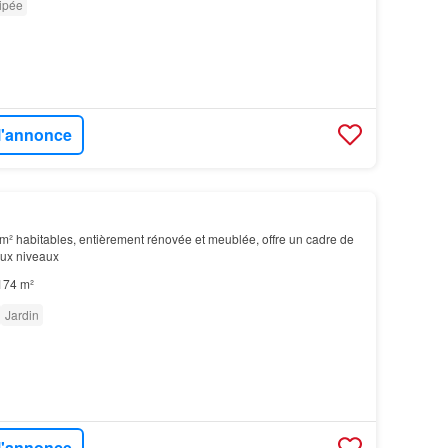
ipée
 l'annonce
m² habitables, entièrement rénovée et meublée, offre un cadre de
eux niveaux
174 m²
Jardin
 l'annonce