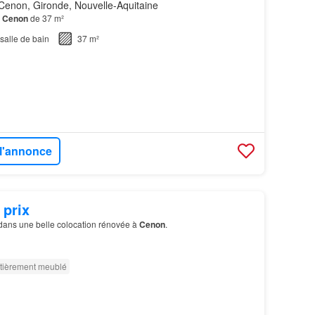
Cenon, Gironde, Nouvelle-Aquitaine
à
Cenon
de 37 m²
salle de bain
37 m²
 l'annonce
 prix
ans une belle colocation rénovée à
Cenon
.
tièrement meublé