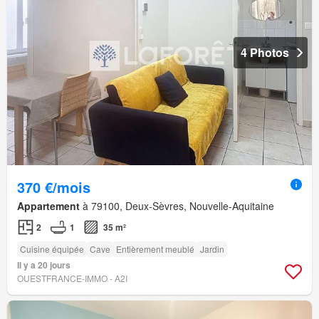
4 Photos
370 €/mois
Appartement
à 79100, Deux-Sèvres, Nouvelle-Aquitaine
2
1
35 m²
Cuisine équipée
Cave
Entièrement meublé
Jardin
Il y a 20 jours
OUESTFRANCE-IMMO - A2I