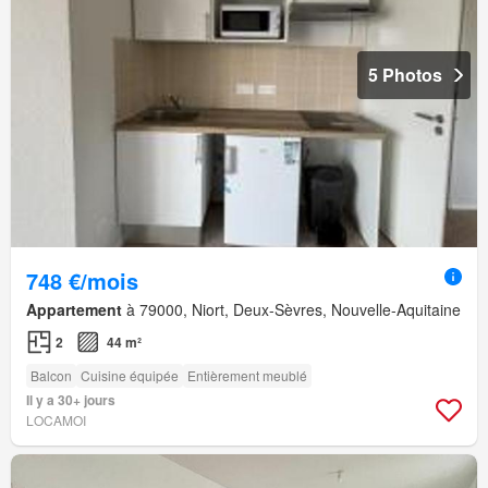
5 Photos
748 €/mois
Appartement
à 79000, Niort, Deux-Sèvres, Nouvelle-Aquitaine
2
44 m²
Balcon
Cuisine équipée
Entièrement meublé
Il y a 30+ jours
LOCAMOI