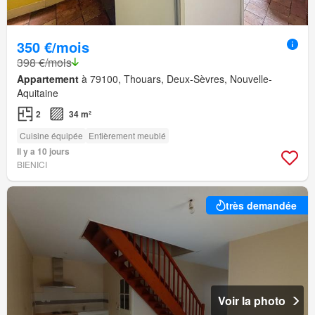
350 €/mois
398 €/mois
Appartement
à 79100, Thouars, Deux-Sèvres, Nouvelle-
Aquitaine
2
34 m²
Cuisine équipée
Entièrement meublé
Il y a 10 jours
BIENICI
très demandée
Voir la photo