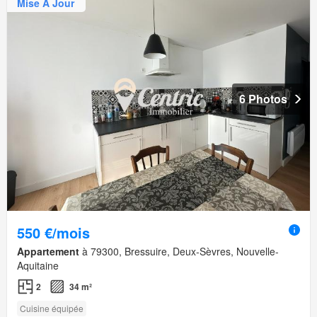
Mise À Jour
6 Photos
550 €/mois
Appartement
à 79300, Bressuire, Deux-Sèvres, Nouvelle-
Aquitaine
2
34 m²
Cuisine équipée