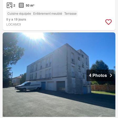
2
50 m²
Cuisine équipée
Entièrement meublé
Terrasse
Il y a 19 jours
LOCAMOI
4 Photos