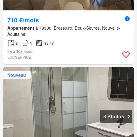
710 €/mois
Appartement
à 79300, Bressuire, Deux-Sèvres, Nouvelle-
Aquitaine
2
1
93 m²
Il y a 30+ jours
LOCSERVICE
Nouveau
3 Photos