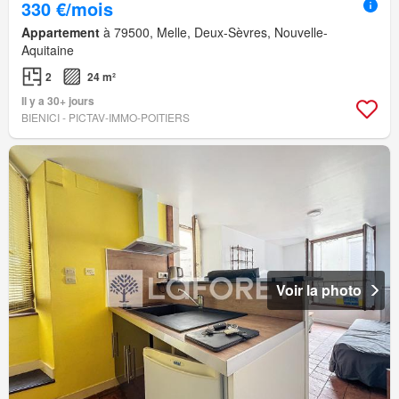
330 €/mois
Appartement
à 79500, Melle, Deux-Sèvres, Nouvelle-
Aquitaine
2
24 m²
Il y a 30+ jours
BIENICI - PICTAV-IMMO-POITIERS
Voir la photo