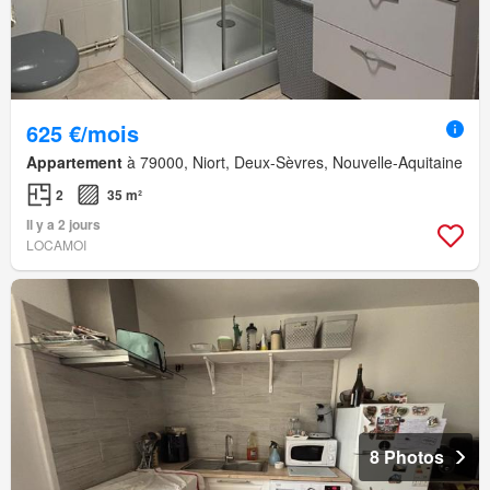
625 €/mois
Appartement
à 79000, Niort, Deux-Sèvres, Nouvelle-Aquitaine
2
35 m²
Il y a 2 jours
LOCAMOI
8 Photos