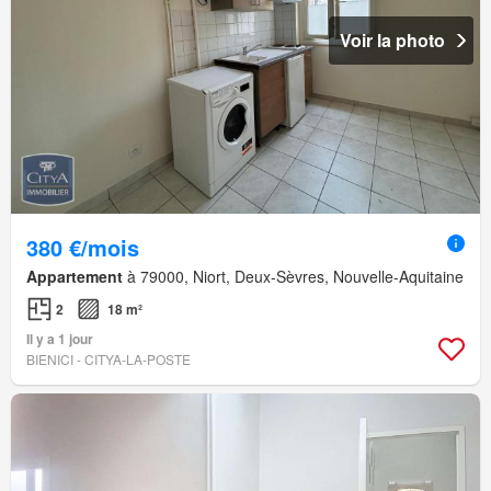
Voir la photo
380 €/mois
Appartement
à 79000, Niort, Deux-Sèvres, Nouvelle-Aquitaine
2
18 m²
Il y a 1 jour
BIENICI - CITYA-LA-POSTE