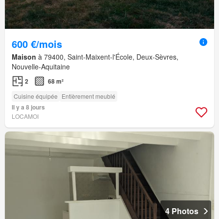
600 €/mois
Maison
à 79400, Saint-Maixent-l'École, Deux-Sèvres,
Nouvelle-Aquitaine
2
68 m²
Cuisine équipée
Entièrement meublé
Il y a 8 jours
LOCAMOI
4 Photos