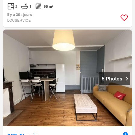
2
1
95 m²
Il y a 30+ jours
LOCSERVICE
5 Photos