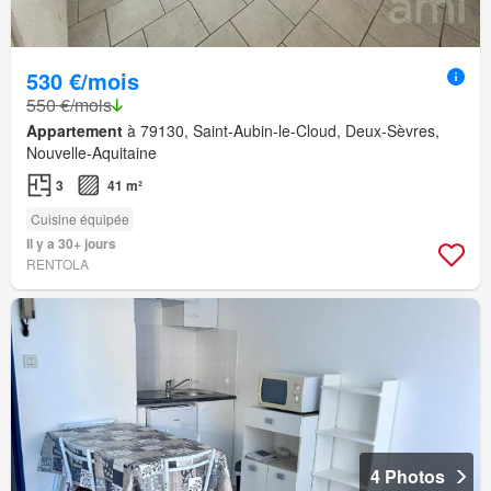
530 €/mois
550 €/mois
Appartement
à 79130, Saint-Aubin-le-Cloud, Deux-Sèvres,
Nouvelle-Aquitaine
3
41 m²
Cuisine équipée
Il y a 30+ jours
RENTOLA
4 Photos