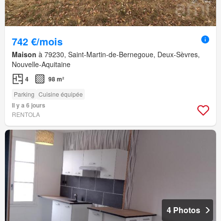
742 €/mois
Maison
à 79230, Saint-Martin-de-Bernegoue, Deux-Sèvres,
Nouvelle-Aquitaine
4
98 m²
Parking
Cuisine équipée
Il y a 6 jours
RENTOLA
4 Photos