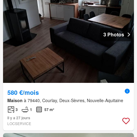
3 Photos
580 €/mois
Maison
à 79440, Courlay, Deux-Sèvres, Nouvelle-Aquitaine
3
1
57 m²
Il y a 27 jours
LOCSERVICE