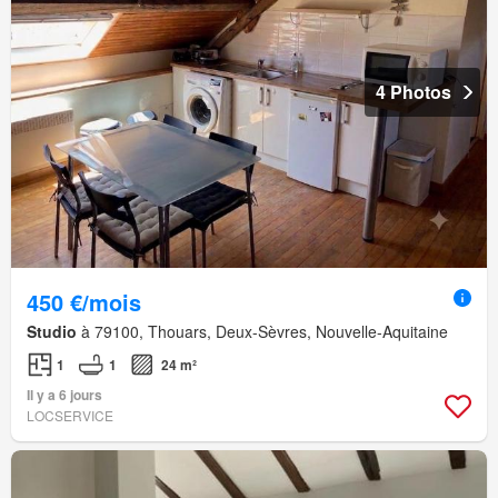
4 Photos
450 €/mois
Studio
à 79100, Thouars, Deux-Sèvres, Nouvelle-Aquitaine
1
1
24 m²
Il y a 6 jours
LOCSERVICE