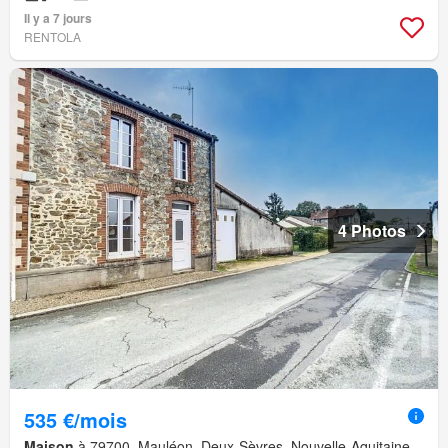
Il y a 7 jours
RENTOLA
4 Photos
535 €/mois
Maison
à 79700, Mauléon, Deux-Sèvres, Nouvelle-Aquitaine