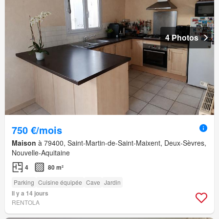
4 Photos
750 €/mois
Maison
à 79400, Saint-Martin-de-Saint-Maixent, Deux-Sèvres,
Nouvelle-Aquitaine
4
80 m²
Parking
Cuisine équipée
Cave
Jardin
Il y a 14 jours
RENTOLA