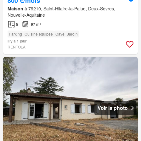
800 €/mois
Maison
à 79210, Saint-Hilaire-la-Palud, Deux-Sèvres,
Nouvelle-Aquitaine
5
97 m²
Parking
Cuisine équipée
Cave
Jardin
Il y a 1 jour
RENTOLA
Voir la photo