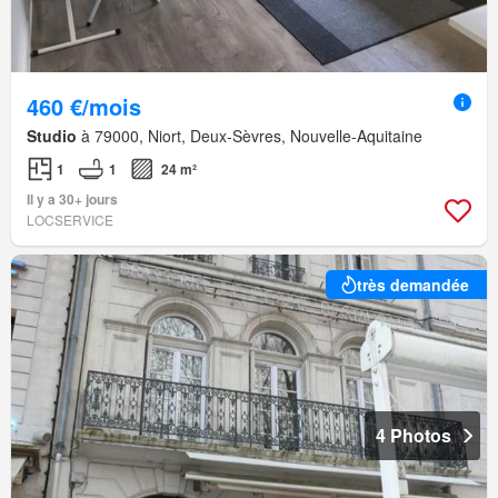
460 €/mois
Studio
à 79000, Niort, Deux-Sèvres, Nouvelle-Aquitaine
1
1
24 m²
Il y a 30+ jours
LOCSERVICE
très demandée
4 Photos