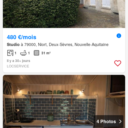
480 €/mois
Studio
à 79000, Niort, Deux-Sèvres, Nouvelle-Aquitaine
1
1
31 m²
Il y a 30+ jours
LOCSERVICE
4 Photos