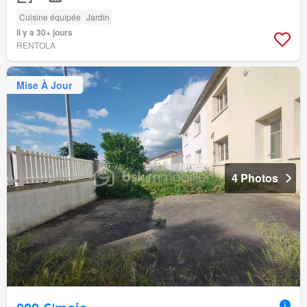
Cuisine équipée
Jardin
Il y a 30+ jours
RENTOLA
Mise À Jour
4 Photos