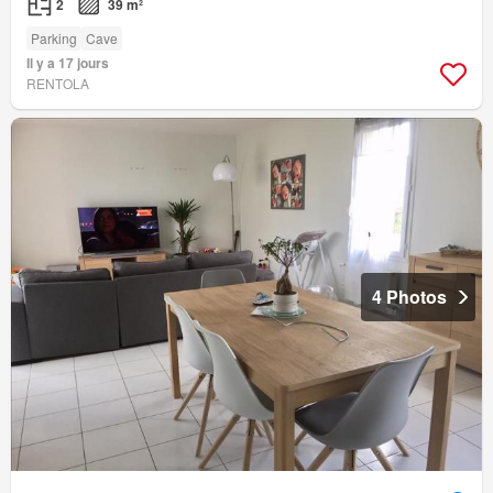
2
39 m²
Parking
Cave
Il y a 17 jours
RENTOLA
4 Photos