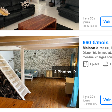
Il y a 30+
Voir
jours
RENTOLA
660 €/mois
Maison
à 79200, 
Disponible immédiate
mensuel charges com
1
pièce
1
4 Photos
Il y a 30+
Voir
jours
LOCSERVICE