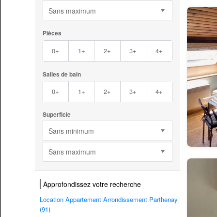
Sans maximum
Pièces
0+
1+
2+
3+
4+
Salles de bain
0+
1+
2+
3+
4+
Superficie
Sans minimum
Sans maximum
Approfondissez votre recherche
Location Appartement Arrondissement Parthenay
(91)