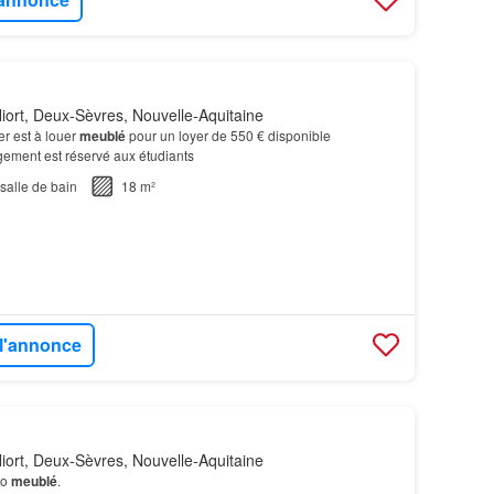
iort, Deux-Sèvres, Nouvelle-Aquitaine
er est à louer
meublé
pour un loyer de 550 € disponible
ment est réservé aux étudiants
salle de bain
18 m²
 l'annonce
iort, Deux-Sèvres, Nouvelle-Aquitaine
io
meublé
.