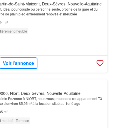
rtin-de-Saint-Maixent, Deux-Sèvres, Nouvelle-Aquitaine
nt, idéal pour couple ou personne seule, proche de la gare et du
ette de plain pied entièrement rénovée et
meublée
34 m²
tièrement meublé
Voir l'annonce
000, Niort, Deux-Sèvres, Nouvelle-Aquitaine
Sainte Pezenne à NIORT, nous vous proposons cet appartement T3
e d'environ 85,96m² à la location situé au 1er étage
85 m²
t meublé
Terrasse