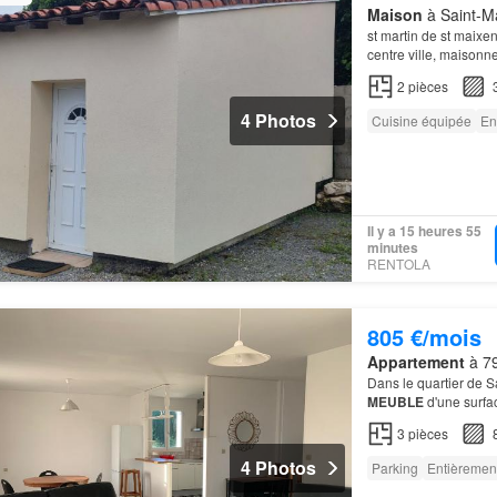
Maison
à Saint-Ma
st martin de st maixe
centre ville, maisonn
2
pièces
4 Photos
Cuisine équipée
En
Il y a 15 heures 55
minutes
RENTOLA
805 €/mois
Appartement
à 79
Dans le quartier de 
MEUBLE
d'une surfac
3
pièces
4 Photos
Parking
Entièremen