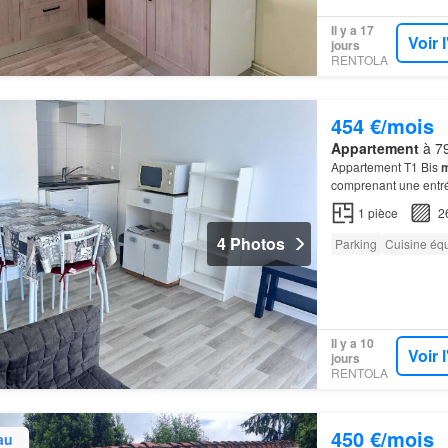
Il y a 17
Voir 
jours
RENTOLA
454 €/mois
Appartement
à 79
Appartement T1 Bis
m
comprenant une entré
1
pièce
2
4 Photos
Parking
Cuisine éq
Il y a 10
Voir 
jours
RENTOLA
450 €/mois
au