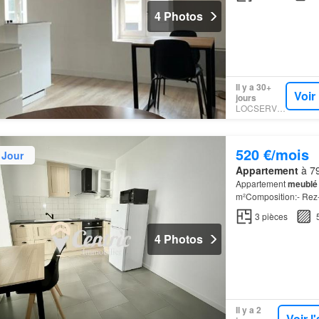
4 Photos
Il y a 30+
Voir
jours
LOCSERVICE
520 €/mois
 Jour
Appartement
à 79
Appartement
meublé
m²Composition:- Rez-
3
pièces
4 Photos
Il y a 2
Voir 