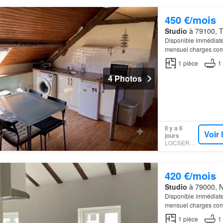
450 €/mois
Studio
à 79100, T
Disponible immédiate
mensuel charges com
1
pièce
1
4 Photos
Il y a 6
Voir
jours
LOCSERVICE
420 €/mois
Studio
à 79000, N
Disponible immédiate
mensuel charges com
1
pièce
1