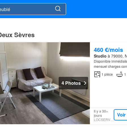
 Deux Sèvres
460 €/mois
Studio
à 79000, N
Disponible immédiate
mensuel charges com
1
pièce
1
4 Photos
Il y a 30+
Voir
jours
LOCSERVICE