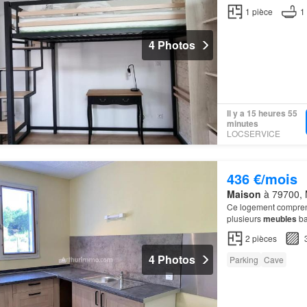
1
pièce
1
4 Photos
Il y a 15 heures 55
minutes
LOCSERVICE
436 €/mois
Maison
à 79700, 
Ce logement compren
plusieurs
meubles
ba
2
pièces
4 Photos
Parking
Cave