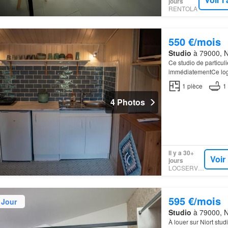
jours
RENTOLA
550 €/mois
Studio
à 79000, N
Ce studio de particuli
immédiatementCe loge
1
pièce
1
4 Photos
Il y a 30+
Voir
jours
LOCSERVICE
595 €/mois
 Jour
Studio
à 79000, N
À louer sur Niort stud