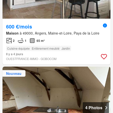
600 €/mois
Maison
à 49000, Angers, Maine-et-Loire, Pays de la Loire
2
1
65 m²
Cuisine équipée
Entièrement meublé
Jardin
Il y a 4 jours
OUESTFRANCE-IMMO - GOBOCOM
Nouveau
4 Photos