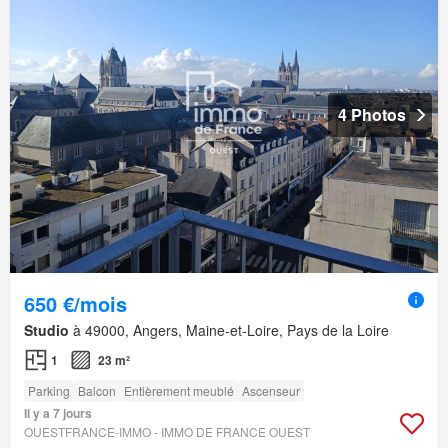
4 Photos
650 €/mois
Studio
à 49000, Angers, Maine-et-Loire, Pays de la Loire
1
23 m²
Parking
Balcon
Entièrement meublé
Ascenseur
Il y a 7 jours
OUESTFRANCE-IMMO - IMMO DE FRANCE OUEST