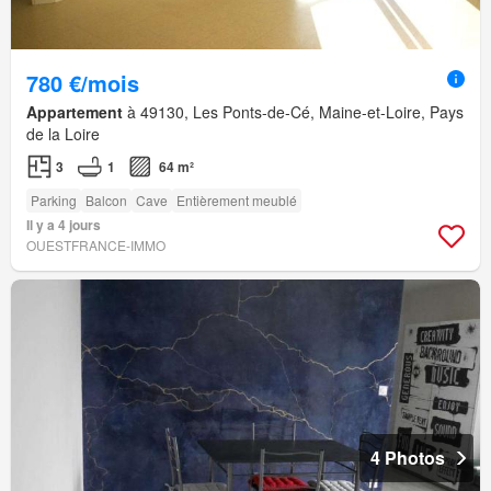
780 €/mois
Appartement
à 49130, Les Ponts-de-Cé, Maine-et-Loire, Pays
de la Loire
3
1
64 m²
Parking
Balcon
Cave
Entièrement meublé
Il y a 4 jours
OUESTFRANCE-IMMO
4 Photos