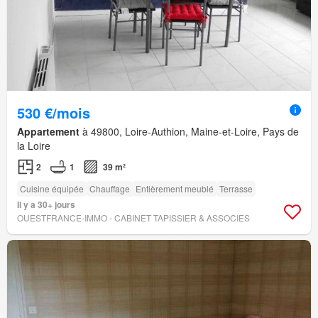
530 €/mois
Appartement
à 49800, Loire-Authion, Maine-et-Loire, Pays de
la Loire
2
1
39 m²
Cuisine équipée
Chauffage
Entièrement meublé
Terrasse
Il y a 30+ jours
OUESTFRANCE-IMMO - CABINET TAPISSIER & ASSOCIES