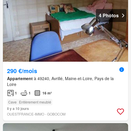
4 Photos
290 €/mois
Appartement
à 49240, Avrillé, Maine-et-Loire, Pays de la
Loire
1
1
16 m²
Cave
Entièrement meublé
Il y a 10 jours
OUESTFRANCE-IMMO - GOBOCOM