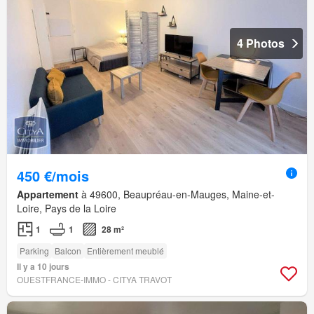
4 Photos
450 €/mois
Appartement
à 49600, Beaupréau-en-Mauges, Maine-et-
Loire, Pays de la Loire
1
1
28 m²
Parking
Balcon
Entièrement meublé
Il y a 10 jours
OUESTFRANCE-IMMO - CITYA TRAVOT