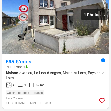
4 Photos
695 €/mois
730 €/mois
Maison
à 49220, Le Lion-d'Angers, Maine-et-Loire, Pays de la
Loire
4
1
82 m²
Cuisine équipée
Terrasse
Il y a 7 jours
OUESTFRANCE-IMMO - LES 3 B