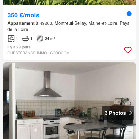
350 €/mois
Appartement
à 49260, Montreuil-Bellay, Maine-et-Loire, Pays
de la Loire
1
1
24 m²
Il y a 29 jours
OUESTFRANCE-IMMO - GOBOCOM
3 Photos