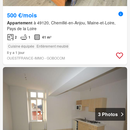
500 €/mois
Appartement
à 49120, Chemillé-en-Anjou, Maine-et-Loire,
Pays de la Loire
2
1
41 m²
Cuisine équipée
Entièrement meublé
Il y a 1 jour
OUESTFRANCE-IMMO - GOBOCOM
3 Photos