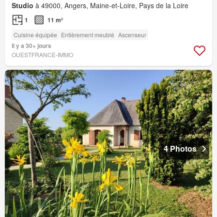
Studio
à 49000, Angers, Maine-et-Loire, Pays de la Loire
1
11 m²
Cuisine équipée
Entièrement meublé
Ascenseur
Il y a 30+ jours
OUESTFRANCE-IMMO
4 Photos