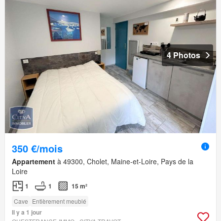
4 Photos
350 €/mois
Appartement
à 49300, Cholet, Maine-et-Loire, Pays de la
Loire
1
1
15 m²
Cave
Entièrement meublé
Il y a 1 jour