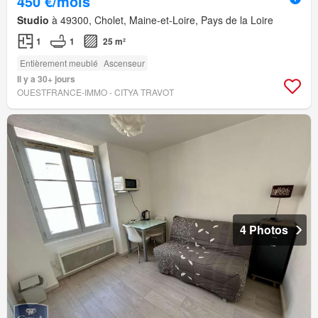
450 €/mois
Studio
à 49300, Cholet, Maine-et-Loire, Pays de la Loire
1
1
25 m²
Entièrement meublé
Ascenseur
Il y a 30+ jours
OUESTFRANCE-IMMO - CITYA TRAVOT
4 Photos