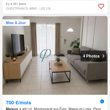
Il y a 30+ jours
OUESTFRANCE-IMMO - LES 3 B
Mise À Jour
4 Photos
700 €/mois
Maison
à 49110, Montrevault-sur-Èvre, Maine-et-Loire, Pays