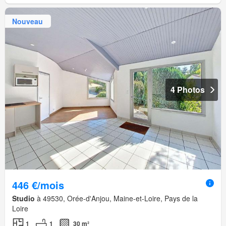
Nouveau
4 Photos
446 €/mois
Studio
à 49530, Orée-d'Anjou, Maine-et-Loire, Pays de la
Loire
1
1
30 m²