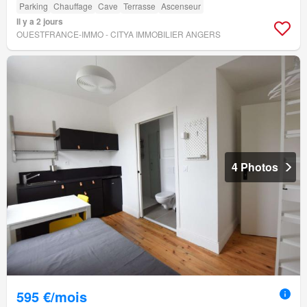
Parking
Chauffage
Cave
Terrasse
Ascenseur
Il y a 2 jours
OUESTFRANCE-IMMO - CITYA IMMOBILIER ANGERS
4 Photos
595 €/mois