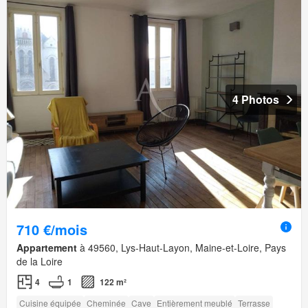
4 Photos
710 €/mois
Appartement
à 49560, Lys-Haut-Layon, Maine-et-Loire, Pays
de la Loire
4
1
122 m²
Cuisine équipée
Cheminée
Cave
Entièrement meublé
Terrasse