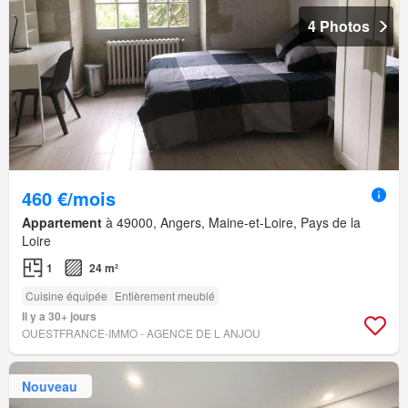
4 Photos
460 €/mois
Appartement
à 49000, Angers, Maine-et-Loire, Pays de la
Loire
1
24 m²
Cuisine équipée
Entièrement meublé
Il y a 30+ jours
OUESTFRANCE-IMMO - AGENCE DE L ANJOU
Nouveau