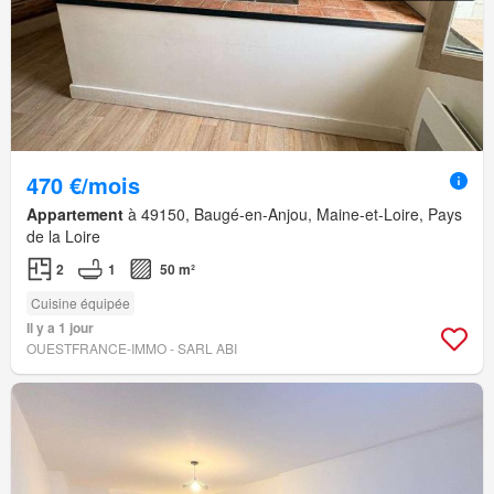
470 €/mois
Appartement
à 49150, Baugé-en-Anjou, Maine-et-Loire, Pays
de la Loire
2
1
50 m²
Cuisine équipée
Il y a 1 jour
OUESTFRANCE-IMMO - SARL ABI