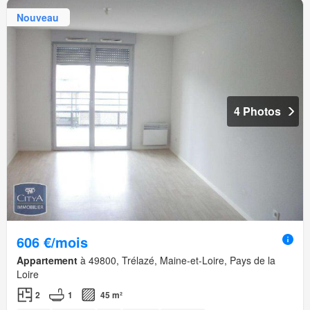
Nouveau
4 Photos
606 €/mois
Appartement
à 49800, Trélazé, Maine-et-Loire, Pays de la
Loire
2
1
45 m²