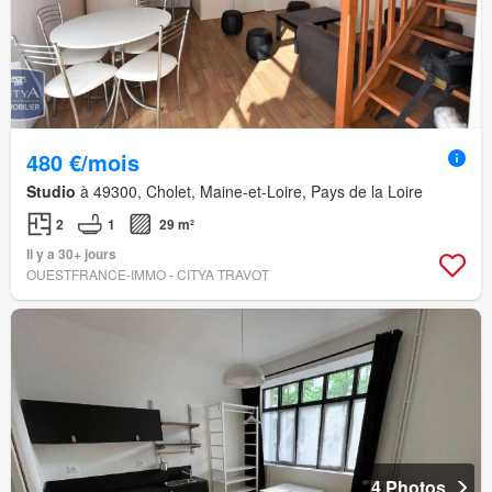
480 €/mois
Studio
à 49300, Cholet, Maine-et-Loire, Pays de la Loire
2
1
29 m²
Il y a 30+ jours
OUESTFRANCE-IMMO - CITYA TRAVOT
4 Photos