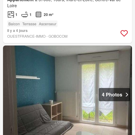
Loire
1
1
20 m²
Balcon
Terrasse
Ascenseur
Il y a 4 jours
OUESTFRANCE-IMMO - GOBOCOM
4 Photos