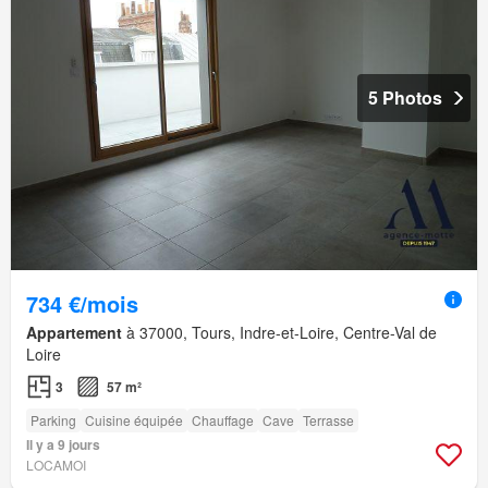
5 Photos
734 €/mois
Appartement
à 37000, Tours, Indre-et-Loire, Centre-Val de
Loire
3
57 m²
Parking
Cuisine équipée
Chauffage
Cave
Terrasse
Il y a 9 jours
LOCAMOI