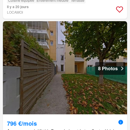
Cuisine équipée
Entièrement meublé
Terrasse
Il y a 20 jours
LOCAMOI
8 Photos
796 €/mois