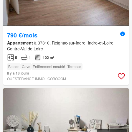
790 €/mois
Appartement
à 37310, Reignac-sur-Indre, Indre-et-Loire,
Centre-Val de Loire
5
1
102 m²
Balcon
Cave
Entièrement meublé
Terrasse
Il y a 18 jours
OUESTFRANCE-IMMO - GOBOCOM