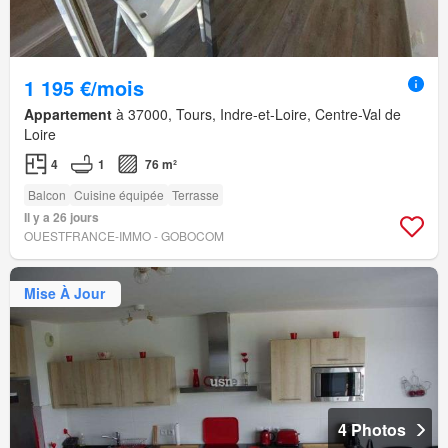
1 195 €/mois
Appartement
à 37000, Tours, Indre-et-Loire, Centre-Val de
Loire
4
1
76 m²
Balcon
Cuisine équipée
Terrasse
Il y a 26 jours
OUESTFRANCE-IMMO - GOBOCOM
Mise À Jour
4 Photos