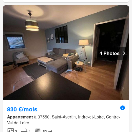
4 Photos
830 €/mois
Appartement
à 37550, Saint-Avertin, Indre-et-Loire, Centre-
Val de Loire
2
1
52 m²