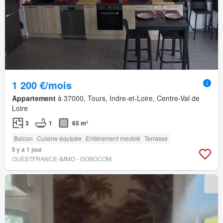
1 200 €/mois
Appartement
à 37000, Tours, Indre-et-Loire, Centre-Val de
Loire
3
1
65 m²
Balcon
Cuisine équipée
Entièrement meublé
Terrasse
Il y a 1 jour
OUESTFRANCE-IMMO - GOBOCOM