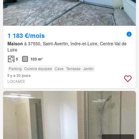
1 183 €/mois
Maison
à 37550, Saint-Avertin, Indre-et-Loire, Centre-Val de
Loire
5
103 m²
Parking
Cuisine équipée
Cave
Terrasse
Jardin
Il y a 20 jours
LOCAMOI