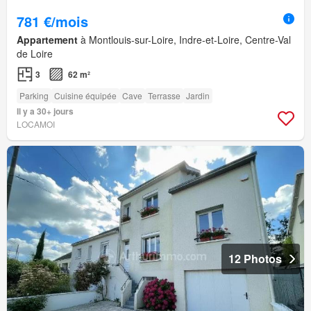
781 €/mois
Appartement
à Montlouis-sur-Loire, Indre-et-Loire, Centre-Val
de Loire
3
62 m²
Parking
Cuisine équipée
Cave
Terrasse
Jardin
Il y a 30+ jours
LOCAMOI
12 Photos