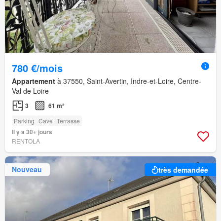
780 €/mois
Appartement
à 37550, Saint-Avertin, Indre-et-Loire, Centre-
Val de Loire
3
61 m²
Parking
Cave
Terrasse
Il y a 30+ jours
RENTOLA
Nouveau
très demandée