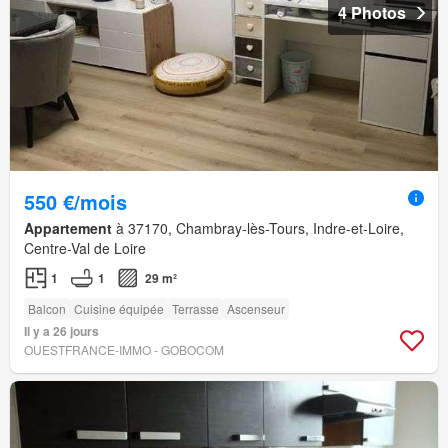
4 Photos
550 €/mois
Appartement
à 37170, Chambray-lès-Tours, Indre-et-Loire,
Centre-Val de Loire
1
1
29 m²
Balcon
Cuisine équipée
Terrasse
Ascenseur
Il y a 26 jours
OUESTFRANCE-IMMO - GOBOCOM