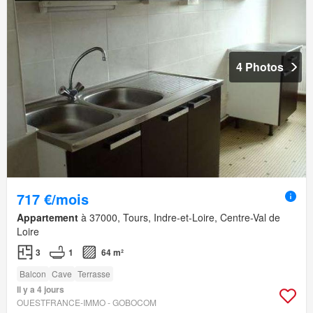
4 Photos
717 €/mois
Appartement
à 37000, Tours, Indre-et-Loire, Centre-Val de
Loire
3
1
64 m²
Balcon
Cave
Terrasse
Il y a 4 jours
OUESTFRANCE-IMMO - GOBOCOM