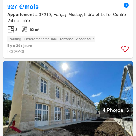
927 €/mois
Appartement
à 37210, Parçay-Meslay, Indre-et-Loire, Centre-
Val de Loire
3
62 m²
Parking
Entièrement meublé
Terrasse
Ascenseur
Il y a 30+ jours
LOCAMOI
4 Photos