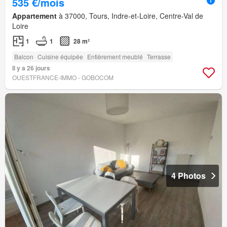
535 €/mois
Appartement
à 37000, Tours, Indre-et-Loire, Centre-Val de
Loire
1
1
28 m²
Balcon
Cuisine équipée
Entièrement meublé
Terrasse
Il y a 26 jours
OUESTFRANCE-IMMO - GOBOCOM
4 Photos