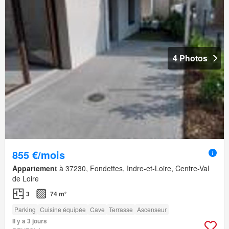
4 Photos
855 €/mois
Appartement
à 37230, Fondettes, Indre-et-Loire, Centre-Val
de Loire
3
74 m²
Parking
Cuisine équipée
Cave
Terrasse
Ascenseur
Il y a 3 jours