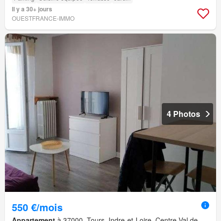
Il y a 30+ jours
OUESTFRANCE-IMMO
4 Photos
550 €/mois
Appartement
à 37000, Tours, Indre-et-Loire, Centre-Val de