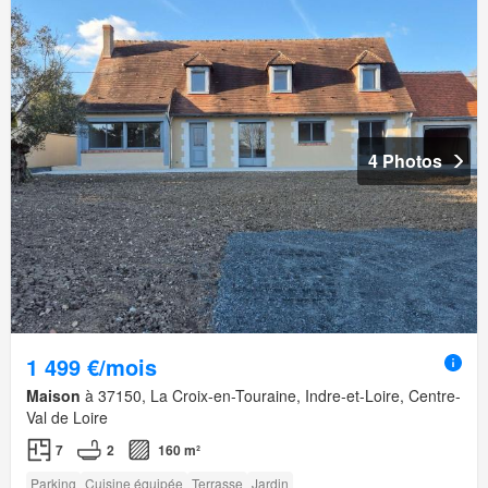
4 Photos
1 499 €/mois
Maison
à 37150, La Croix-en-Touraine, Indre-et-Loire, Centre-
Val de Loire
7
2
160 m²
Parking
Cuisine équipée
Terrasse
Jardin