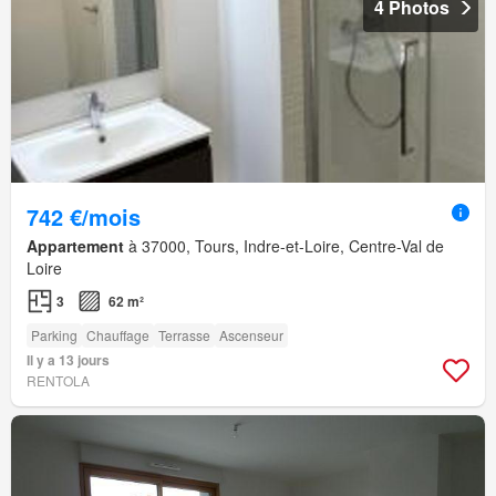
4 Photos
742 €/mois
Appartement
à 37000, Tours, Indre-et-Loire, Centre-Val de
Loire
3
62 m²
Parking
Chauffage
Terrasse
Ascenseur
Il y a 13 jours
RENTOLA