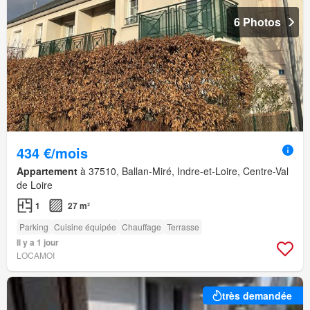
6 Photos
434 €/mois
Appartement
à 37510, Ballan-Miré, Indre-et-Loire, Centre-Val
de Loire
1
27 m²
Parking
Cuisine équipée
Chauffage
Terrasse
Il y a 1 jour
LOCAMOI
très demandée