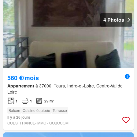
4 Photos
560 €/mois
Appartement
à 37000, Tours, Indre-et-Loire, Centre-Val de
Loire
1
1
29 m²
Balcon
Cuisine équipée
Terrasse
Il y a 26 jours
OUESTFRANCE-IMMO - GOBOCOM