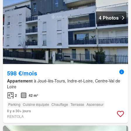
4 Photos
598 €/mois
Appartement
à Joué-lès-Tours, Indre-et-Loire, Centre-Val de
Loire
2
42 m²
Parking
Cuisine équipée
Chauffage
Terrasse
Ascenseur
Il y a 30+ jours
RENTOLA