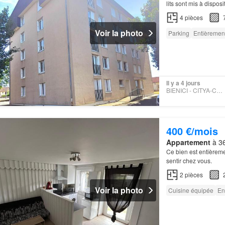
lits sont mis à disposit
4
pièces
Voir la photo
Parking
Entièremen
Il y a 4 jours
BIENICI - CITYA-CHAPELOT
400 €/mois
Appartement
à 36
Ce bien est entièrem
sentir chez vous.
2
pièces
Voir la photo
Cuisine équipée
En