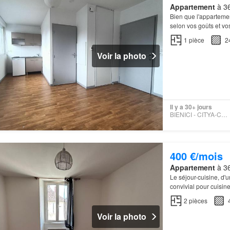
Appartement
à 36
Bien que l'apparteme
selon vos goûts et vo
1
pièce
2
Voir la photo
Il y a 30+ jours
BIENICI - CITYA-CHAPELOT
400 €/mois
Appartement
à 36
Le séjour-cuisine, d'u
convivial pour cuisin
2
pièces
Voir la photo