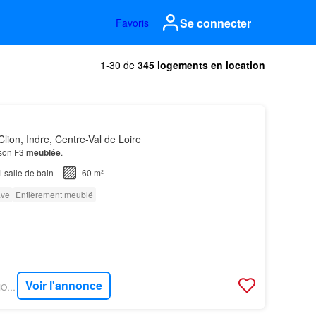
Se connecter
Favoris
1-30 de
345 logements en location
lion, Indre, Centre-Val de Loire
ison F3
meublée
.
1
salle de bain
60 m²
ve
Entièrement meublé
Voir l'annonce
OUESTFRANCE-IMMO - GOBOCOM