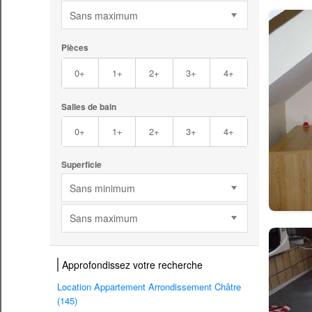
Sans maximum
Pièces
0+
1+
2+
3+
4+
Salles de bain
0+
1+
2+
3+
4+
Superficie
Sans minimum
Sans maximum
Approfondissez votre recherche
Location Appartement Arrondissement Châtre
(145)