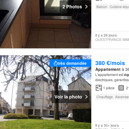
2 Photos
Balcon
Cuisine équ
Il y a 28 jours
380 €/mois
très demandée
Appartement
à 36
L'appartement est
éq
électriques, garantiss
1
pièce
2
Voir la photo
Chauffage
Ascense
Il y a 30+ jours