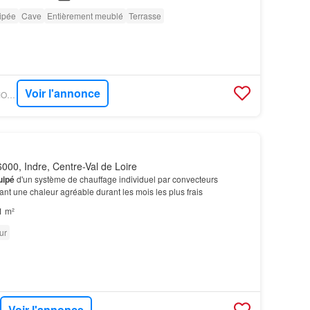
ipée
Cave
Entièrement meublé
Terrasse
Voir l'annonce
OUESTFRANCE-IMMO - GOBOCOM
000, Indre, Centre-Val de Loire
uipé
d'un système de chauffage individuel par convecteurs
ant une chaleur agréable durant les mois les plus frais
1 m²
ur
Voir l'annonce