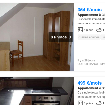
354 €/mois
Appartement
à 36
Disponible immédiate
mensuel charges com
1
pièce
1
3 Photos
Cuisine équipée
En
Il y a 28 jours
495 €/mois
Appartement
à 36
Ce studio de particuli
immédiatementCe loge
1
pièce
1