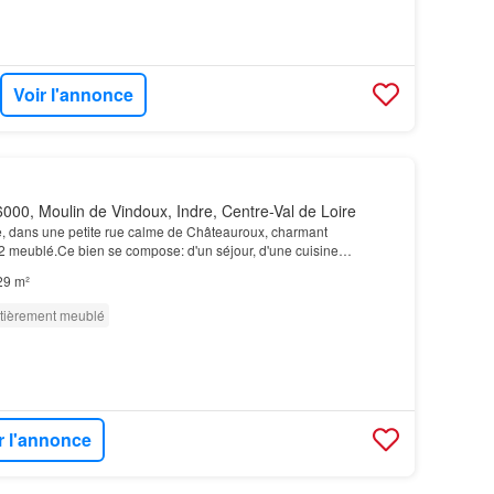
Voir l'annonce
000, Moulin de Vindoux, Indre, Centre-Val de Loire
le, dans une petite rue calme de Châteauroux, charmant
2 meublé.Ce bien se compose: d'un séjour, d'une cuisine
 d'une grande chambre avec dressing, salle d'eau et W…
29 m²
tièrement meublé
r l'annonce