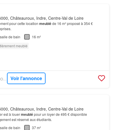
000, Châteauroux, Indre, Centre-Val de Loire
ment pour cette location
meublé
de 16 m² proposé à 354 €
prises.
salle de bain
16 m²
tièrement meublé
Voir l'annonce
OUESTFRANCE-IMMO - GOBOCOM
000, Châteauroux, Indre, Centre-Val de Loire
er est à louer
meublé
pour un loyer de 495 € disponible
ment est réservé aux étudiants.
salle de bain
37 m²