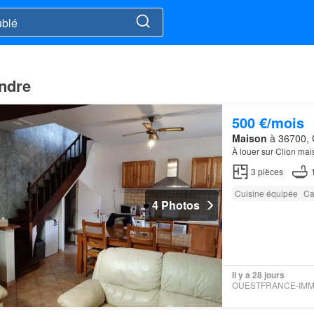
Indre
500 €/mois
Maison
à 36700, C
À louer sur Clion ma
3
pièces
Cuisine équipée
Ca
4 Photos
Il y a 28 jours