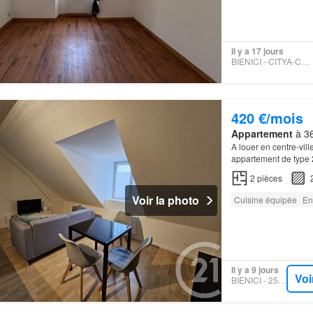
Il y a 17 jours
BIENICI - CITYA-CHAPELOT
420 €/mois
Appartement
à 36
A louer en centre-vil
appartement de type 
aménagée et équipée,
2
pièces
Voir la photo
Cuisine équipée
En
Il y a 9 jours
Voi
BIENICI - 254637