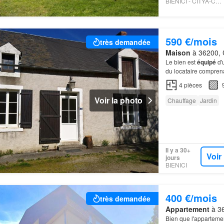
BIENICI - CITYA-CHAPELOT
590 €/mois
très demandée
Maison
à 36200, C
Le bien est
équipé
d'
du locataire comprena
4
pièces
Voir la photo
Chauffage
Jardin
Il y a 30+
Voir
jours
BIENICI
400 €/mois
très demandée
Appartement
à 36
Bien que l'apparteme