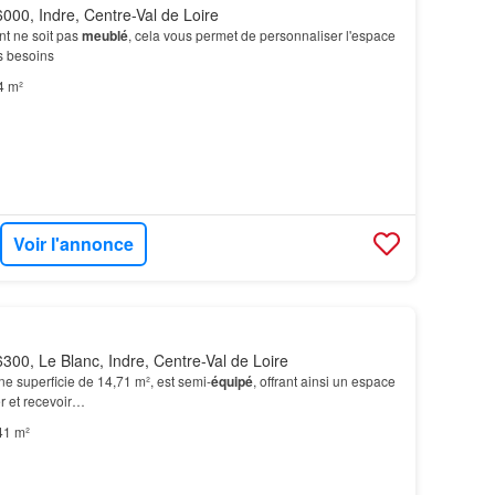
000, Indre, Centre-Val de Loire
nt ne soit pas
meublé
, cela vous permet de personnaliser l'espace
s besoins
4 m²
Voir l'annonce
300, Le Blanc, Indre, Centre-Val de Loire
ne superficie de 14,71 m², est semi-
équipé
, offrant ainsi un espace
er et recevoir…
41 m²