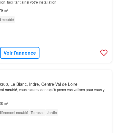
ion, facilitant ainsi votre installation.
79 m²
t meublé
Voir l'annonce
300, Le Blanc, Indre, Centre-Val de Loire
ent
meublé
, vous n'aurez donc qu'à poser vos valises pour vous y
28 m²
tièrement meublé
Terrasse
Jardin