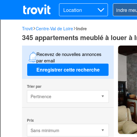
Location
Trovit
Centre-Val de Loire
Indre
345 appartements meublé à louer à 
Recevez de nouvelles annonces
par email
Enregistrer cette recherche
Trier par
Pertinence
Prix
Sans minimum