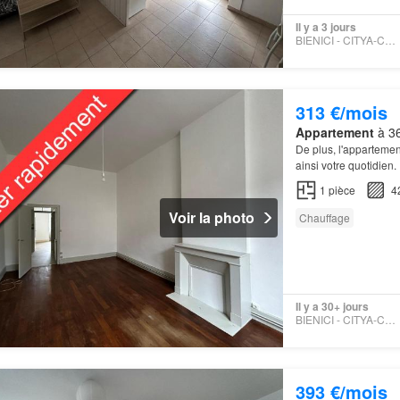
Il y a 3 jours
BIENICI - CITYA-CHAPELOT
313 €/mois
Appartement
à 36
De plus, l'appartemen
ainsi votre quotidien.
1
pièce
4
Voir la photo
Chauffage
Il y a 30+ jours
BIENICI - CITYA-CHAPELOT
393 €/mois