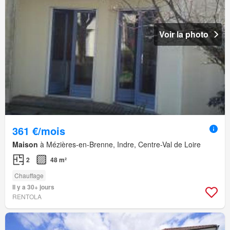
Voir la photo
361 €/mois
Maison
à Mézières-en-Brenne, Indre, Centre-Val de Loire
2
48 m²
Chauffage
Il y a 30+ jours
RENTOLA