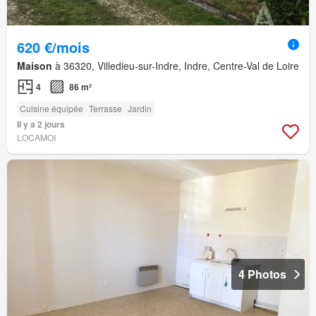
620 €/mois
Maison
à 36320, Villedieu-sur-Indre, Indre, Centre-Val de Loire
4
86 m²
Cuisine équipée
Terrasse
Jardin
Il y a 2 jours
LOCAMOI
4 Photos