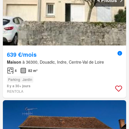
4 Photos
639 €/mois
Maison
à 36300, Douadic, Indre, Centre-Val de Loire
4
82 m²
Parking
Jardin
Il y a 30+ jours
RENTOLA