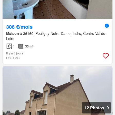
306 €/mois
Maison
à 36160, Pouligny-Notre-Dame, Indre, Centre-Val de
Loire
1
33 m²
Il y a 6 jours
LOCAMOI
12 Photos