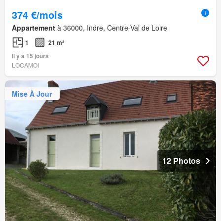
374 €/mois
Appartement
à 36000, Indre, Centre-Val de Loire
1
21 m²
Il y a 15 jours
LOCAMOI
Mise À Jour
12 Photos