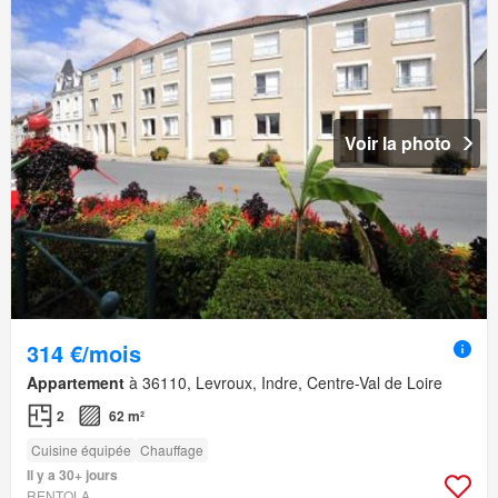
Voir la photo
314 €/mois
Appartement
à 36110, Levroux, Indre, Centre-Val de Loire
2
62 m²
Cuisine équipée
Chauffage
Il y a 30+ jours
RENTOLA