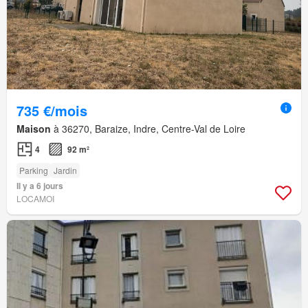
735 €/mois
Maison
à 36270, Baraize, Indre, Centre-Val de Loire
4
92 m²
Parking
Jardin
Il y a 6 jours
LOCAMOI