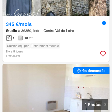
345 €/mois
Studio
à 36350, Indre, Centre-Val de Loire
1
10 m²
Cuisine équipée
Entièrement meublé
Il y a 8 jours
LOCAMOI
très demandée
4 Photos