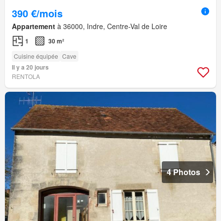
390 €/mois
Appartement
à 36000, Indre, Centre-Val de Loire
1
30 m²
Cuisine équipée
Cave
Il y a 20 jours
RENTOLA
4 Photos