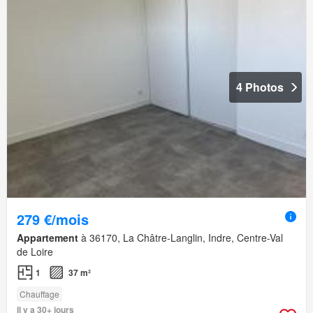
4 Photos
279 €/mois
Appartement
à 36170, La Châtre-Langlin, Indre, Centre-Val
de Loire
1
37 m²
Chauffage
Il y a 30+ jours