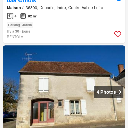
Maison
à 36300, Douadic, Indre, Centre-Val de Loire
4
82 m²
Parking
Jardin
Il y a 30+ jours
RENTOLA
4 Photos