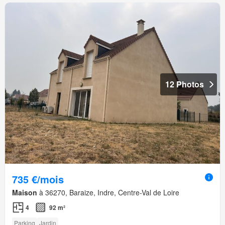
12 Photos
735 €/mois
Maison
à 36270, Baraize, Indre, Centre-Val de Loire
4
92 m²
Parking
Jardin