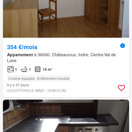
354 €/mois
Appartement
à 36000, Châteauroux, Indre, Centre-Val de
Loire
1
1
16 m²
Cuisine équipée
Entièrement meublé
Il y a 27 jours
OUESTFRANCE-IMMO - GOBOCOM