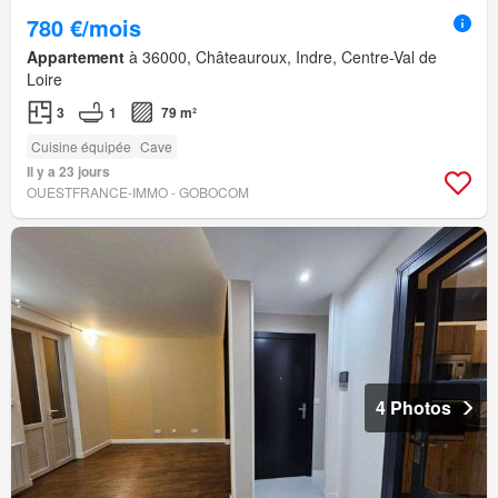
780 €/mois
Appartement
à 36000, Châteauroux, Indre, Centre-Val de
Loire
3
1
79 m²
Cuisine équipée
Cave
Il y a 23 jours
OUESTFRANCE-IMMO - GOBOCOM
4 Photos