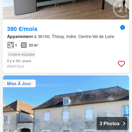
390 €/mois
Appartement
à 36100, Thizay, Indre, Centre-Val de Loire
1
33 m²
Cuisine équipée
Il y a 30+ jours
RENTOLA
Mise À Jour
3 Photos