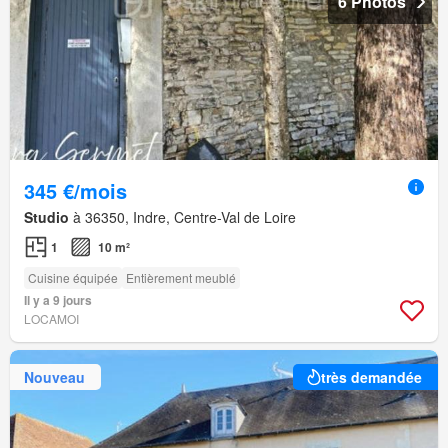
6 Photos
345 €/mois
Studio
à 36350, Indre, Centre-Val de Loire
1
10 m²
Cuisine équipée
Entièrement meublé
Il y a 9 jours
LOCAMOI
Nouveau
très demandée