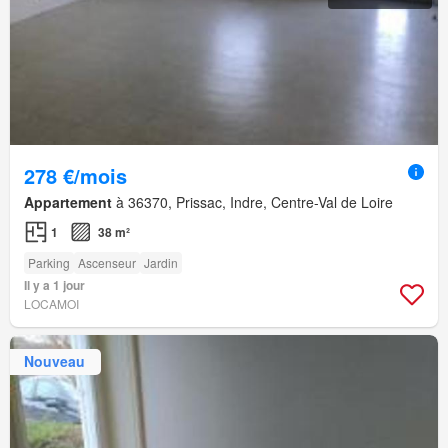
278 €/mois
Appartement
à 36370, Prissac, Indre, Centre-Val de Loire
1
38 m²
Parking
Ascenseur
Jardin
Il y a 1 jour
LOCAMOI
Nouveau