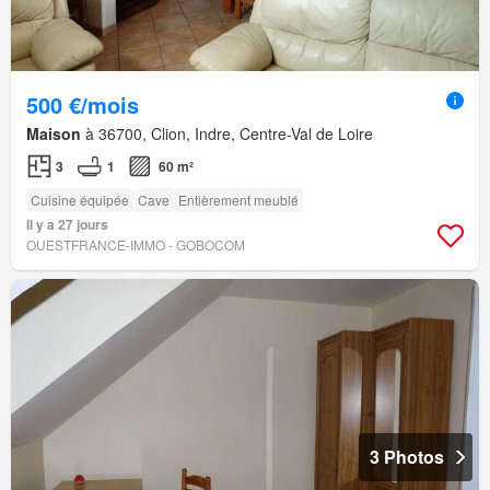
500 €/mois
Maison
à 36700, Clion, Indre, Centre-Val de Loire
3
1
60 m²
Cuisine équipée
Cave
Entièrement meublé
Il y a 27 jours
OUESTFRANCE-IMMO - GOBOCOM
3 Photos