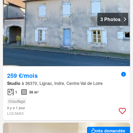
3 Photos
259 €/mois
Studio
à 36370, Lignac, Indre, Centre-Val de Loire
1
36 m²
Chauffage
Il y a 1 jour
LOCAMOI
très demandée