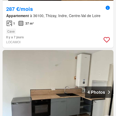
287 €/mois
Appartement
à 36100, Thizay, Indre, Centre-Val de Loire
1
37 m²
Cave
Il y a 7 jours
LOCAMOI
4 Photos