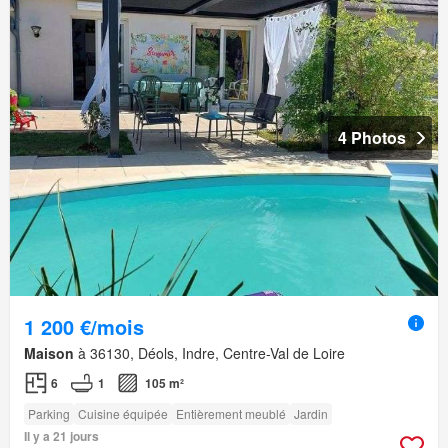
4 Photos
1 200 €/mois
Maison
à 36130, Déols, Indre, Centre-Val de Loire
6
1
105 m²
Parking
Cuisine équipée
Entièrement meublé
Jardin
Il y a 21 jours