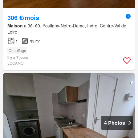
306 €/mois
Maison
à 36160, Pouligny-Notre-Dame, Indre, Centre-Val de
Loire
1
33 m²
Chauffage
Il y a 7 jours
LOCAMOI
4 Photos