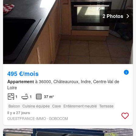
2 Photos
495 €/mois
Appartement
à 36000, Châteauroux, Indre, Centre-Val de
Loire
1
1
37 m²
Balcon
Cuisine équipée
Cave
Entièrement meublé
Terrasse
Il y a 27 jours
OUESTFRANCE-IMMO - GOBOCOM