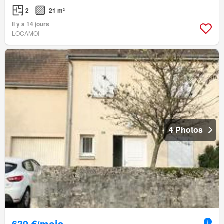
2
21 m²
Il y a 14 jours
LOCAMOI
4 Photos
639 €/mois