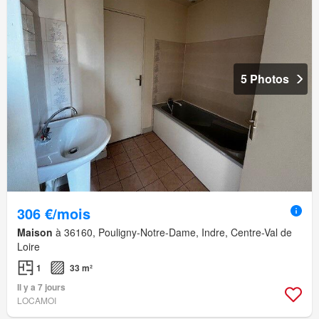
5 Photos
306 €/mois
Maison
à 36160, Pouligny-Notre-Dame, Indre, Centre-Val de
Loire
1
33 m²
Il y a 7 jours
LOCAMOI