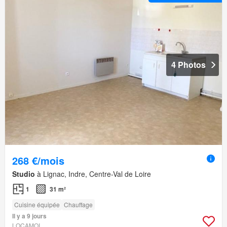
4 Photos
268 €/mois
Studio
à Lignac, Indre, Centre-Val de Loire
1
31 m²
Cuisine équipée
Chauffage
Il y a 9 jours
LOCAMOI