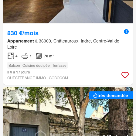
830 €/mois
Appartement
à 36000, Châteauroux, Indre, Centre-Val de
Loire
4
1
78 m²
Balcon
Cuisine équipée
Terrasse
Il y a 17 jours
OUESTFRANCE-IMMO - GOBOCOM
très demandée