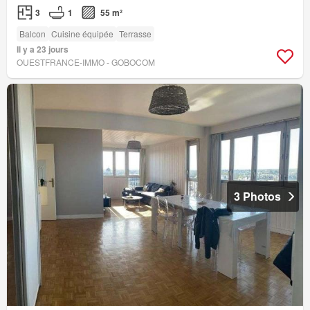
3
1
55 m²
Balcon
Cuisine équipée
Terrasse
Il y a 23 jours
OUESTFRANCE-IMMO - GOBOCOM
3 Photos