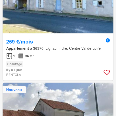
259 €/mois
Appartement
à 36370, Lignac, Indre, Centre-Val de Loire
1
36 m²
Chauffage
Il y a 1 jour
RENTOLA
Nouveau