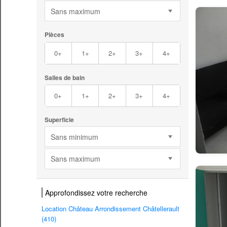
Sans maximum
Pièces
0+
1+
2+
3+
4+
Salles de bain
0+
1+
2+
3+
4+
Superficie
Sans minimum
Sans maximum
Approfondissez votre recherche
Location Château Arrondissement Châtellerault
(410)