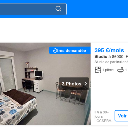
395 €/mois
très demandée
Studio
à 86000, Po
Studio de particulier à
1
pièce
1
3 Photos
Il y a 30+
Voir
jours
LOCSERVICE