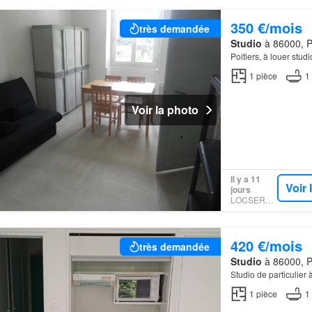
350 €/mois
très demandée
Studio
à 86000, Po
Poitiers, à louer stud
1
pièce
1
Voir la photo
Il y a 11
Voir
jours
LOCSERVICE
420 €/mois
très demandée
Studio
à 86000, Po
Studio de particulier à
1
pièce
1