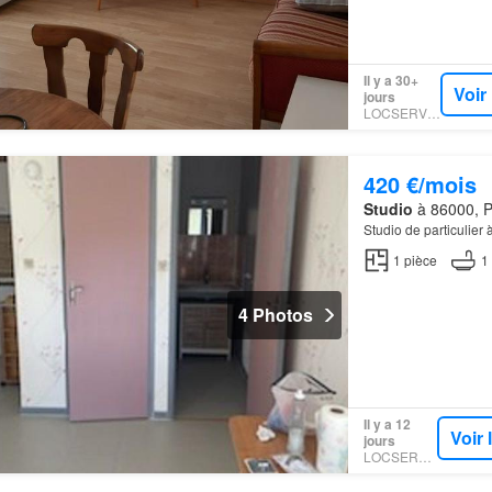
Il y a 30+
Voir
jours
LOCSERVICE
420 €/mois
Studio
à 86000, Po
Studio de particulier à
1
pièce
1
4 Photos
Il y a 12
Voir
jours
LOCSERVICE