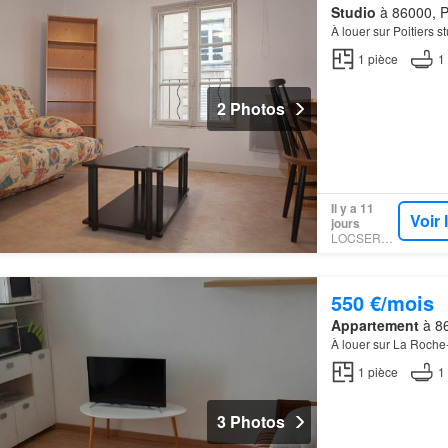
Studio
à 86000, Po
À louer sur Poitiers 
1
pièce
1
2 Photos
Il y a 11
Voir
jours
LOCSERVICE
550 €/mois
Appartement
à 86
À louer sur La Roch
1
pièce
1
3 Photos