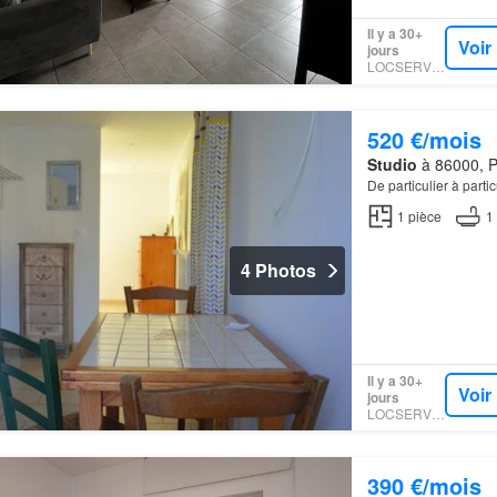
Il y a 30+
Voir
jours
LOCSERVICE
520 €/mois
Studio
à 86000, Po
De particulier à partic
1
pièce
1
4 Photos
Il y a 30+
Voir
jours
LOCSERVICE
390 €/mois