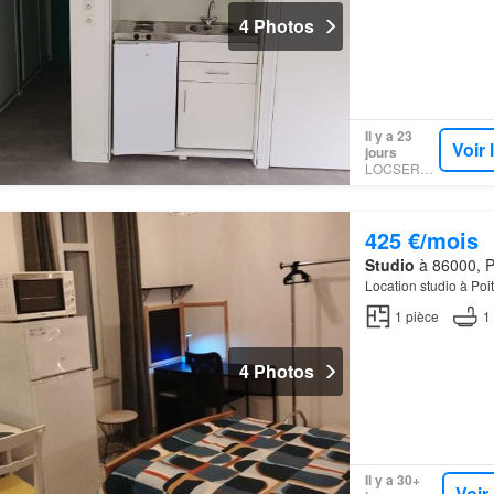
4 Photos
Il y a 23
Voir
jours
LOCSERVICE
425 €/mois
Studio
à 86000, Po
Location studio à Poi
1
pièce
1
4 Photos
Il y a 30+
Voir