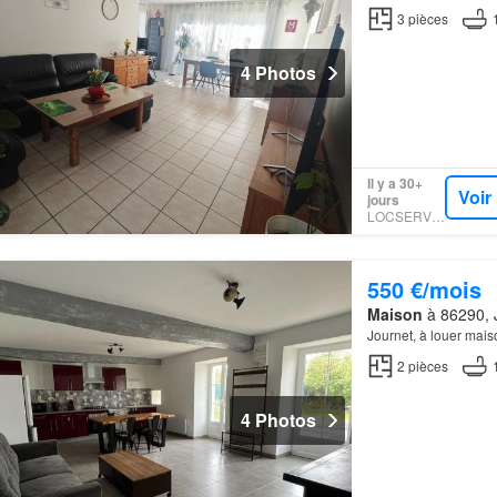
3
pièces
4 Photos
Il y a 30+
Voir
jours
LOCSERVICE
550 €/mois
Maison
à 86290, J
Journet, à louer mais
2
pièces
4 Photos