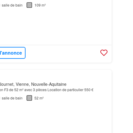
1
salle de bain
109 m²
 l'annonce
ournet, Vienne, Nouvelle-Aquitaine
on F3 de 52 m² avec 3 pièces Location de particulier 550 €
1
salle de bain
52 m²