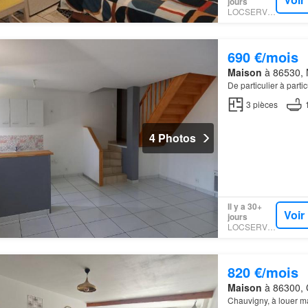
jours
LOCSERVICE
690 €/mois
Maison
à 86530, N
De particulier à parti
3
pièces
4 Photos
Il y a 30+
Voir
jours
LOCSERVICE
820 €/mois
Maison
à 86300, C
Chauvigny, à louer ma