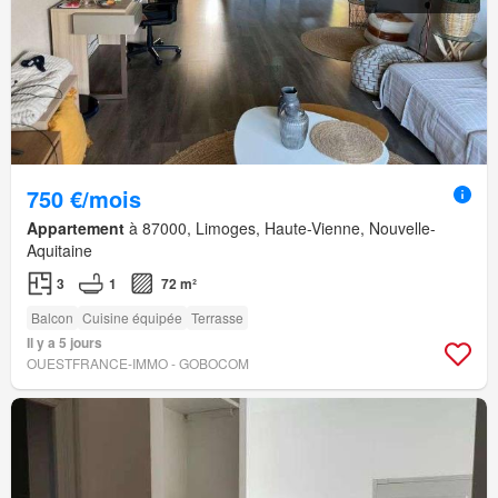
750 €/mois
Appartement
à 87000, Limoges, Haute-Vienne, Nouvelle-
Aquitaine
3
1
72 m²
Balcon
Cuisine équipée
Terrasse
Il y a 5 jours
OUESTFRANCE-IMMO - GOBOCOM