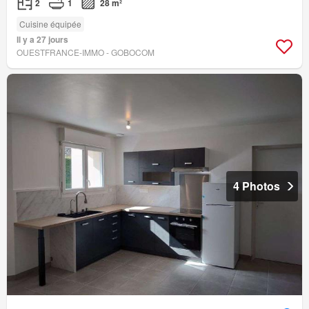
2
1
28 m²
Cuisine équipée
Il y a 27 jours
OUESTFRANCE-IMMO - GOBOCOM
4 Photos