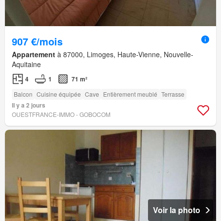
907 €/mois
Appartement
à 87000, Limoges, Haute-Vienne, Nouvelle-
Aquitaine
4
1
71 m²
Balcon
Cuisine équipée
Cave
Entièrement meublé
Terrasse
Il y a 2 jours
OUESTFRANCE-IMMO - GOBOCOM
Voir la photo