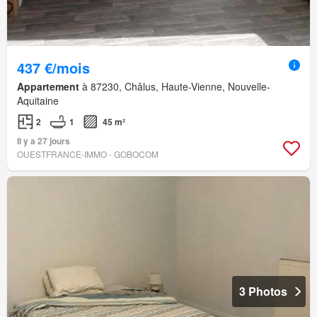
437 €/mois
Appartement
à 87230, Châlus, Haute-Vienne, Nouvelle-
Aquitaine
2
1
45 m²
Il y a 27 jours
OUESTFRANCE-IMMO - GOBOCOM
3 Photos