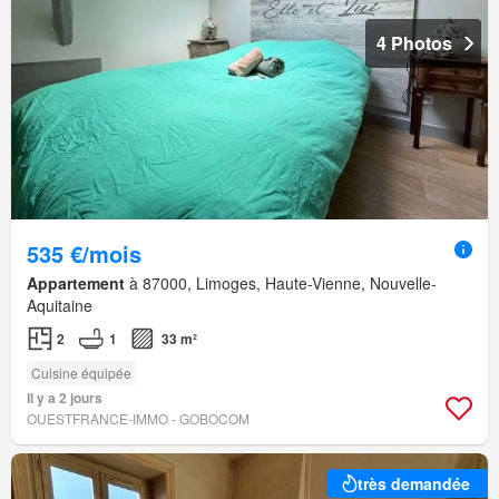
4 Photos
535 €/mois
Appartement
à 87000, Limoges, Haute-Vienne, Nouvelle-
Aquitaine
2
1
33 m²
Cuisine équipée
Il y a 2 jours
OUESTFRANCE-IMMO - GOBOCOM
très demandée