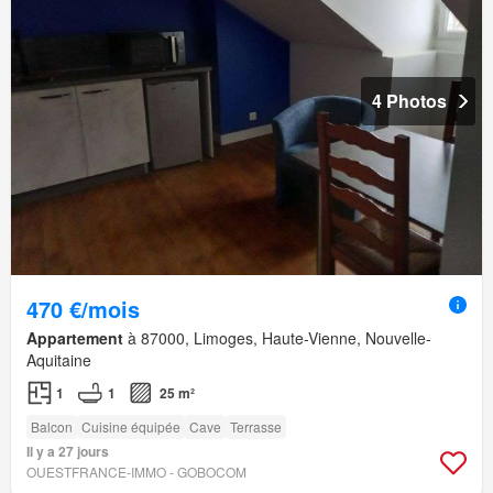
4 Photos
470 €/mois
Appartement
à 87000, Limoges, Haute-Vienne, Nouvelle-
Aquitaine
1
1
25 m²
Balcon
Cuisine équipée
Cave
Terrasse
Il y a 27 jours
OUESTFRANCE-IMMO - GOBOCOM