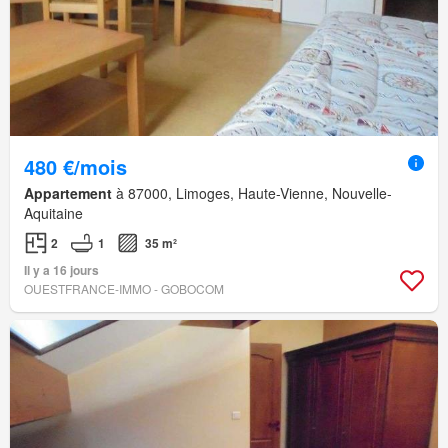
480 €/mois
Appartement
à 87000, Limoges, Haute-Vienne, Nouvelle-
Aquitaine
2
1
35 m²
Il y a 16 jours
OUESTFRANCE-IMMO - GOBOCOM