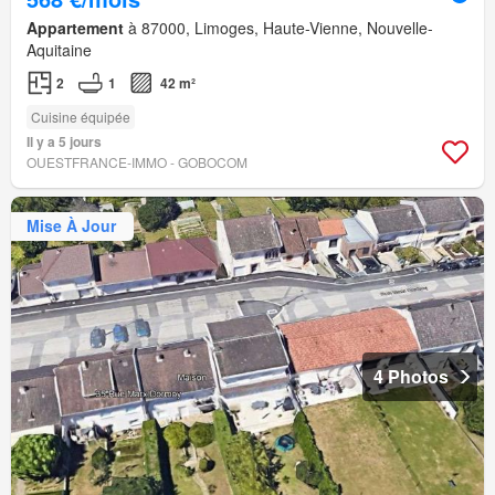
Appartement
à 87000, Limoges, Haute-Vienne, Nouvelle-
Aquitaine
2
1
42 m²
Cuisine équipée
Il y a 5 jours
OUESTFRANCE-IMMO - GOBOCOM
Mise À Jour
4 Photos