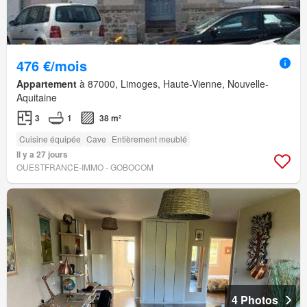
476 €/mois
Appartement
à 87000, Limoges, Haute-Vienne, Nouvelle-
Aquitaine
3
1
38 m²
Cuisine équipée
Cave
Entièrement meublé
Il y a 27 jours
OUESTFRANCE-IMMO - GOBOCOM
4 Photos