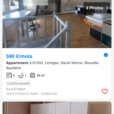
4 Photos
590 €/mois
Appartement
à 87000, Limoges, Haute-Vienne, Nouvelle-
Aquitaine
2
1
53 m²
Cuisine équipée
Il y a 27 jours
OUESTFRANCE-IMMO - GOBOCOM