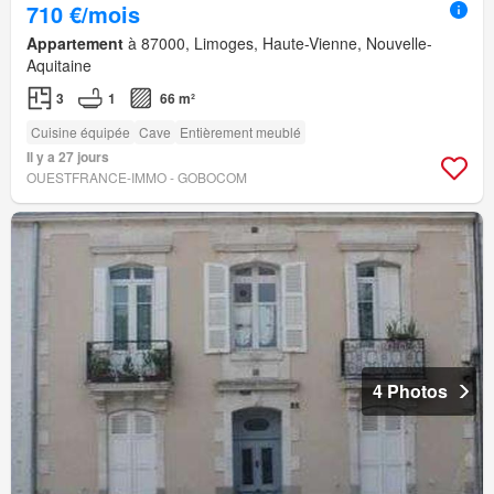
710 €/mois
Appartement
à 87000, Limoges, Haute-Vienne, Nouvelle-
Aquitaine
3
1
66 m²
Cuisine équipée
Cave
Entièrement meublé
Il y a 27 jours
OUESTFRANCE-IMMO - GOBOCOM
4 Photos