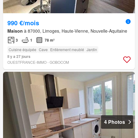
990 €/mois
Maison
à 87000, Limoges, Haute-Vienne, Nouvelle-Aquitaine
3
1
78 m²
Cuisine équipée
Cave
Entièrement meublé
Jardin
Il y a 27 jours
OUESTFRANCE-IMMO - GOBOCOM
4 Photos