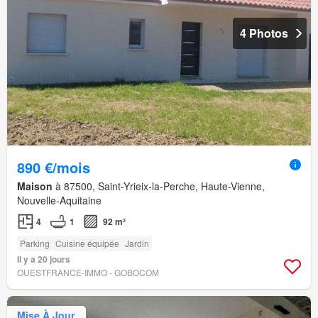
4 Photos
890 €/mois
Maison
à 87500, Saint-Yrieix-la-Perche, Haute-Vienne,
Nouvelle-Aquitaine
4
1
92 m²
Parking
Cuisine équipée
Jardin
Il y a 20 jours
OUESTFRANCE-IMMO - GOBOCOM
Mise À Jour