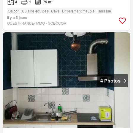
4
1
75 m²
Balcon
Cuisine équipée
Cave
Entièrement meublé
Terrasse
Il y a 5 jours
OUESTFRANCE-IMMO - GOBOCOM
4 Photos