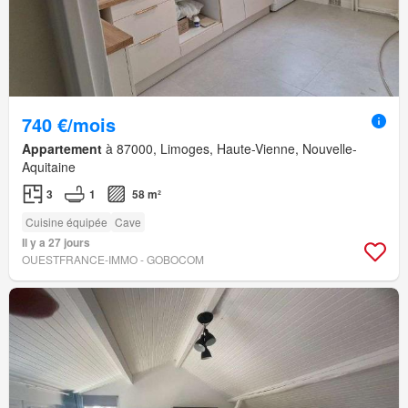
740 €/mois
Appartement
à 87000, Limoges, Haute-Vienne, Nouvelle-
Aquitaine
3
1
58 m²
Cuisine équipée
Cave
Il y a 27 jours
OUESTFRANCE-IMMO - GOBOCOM