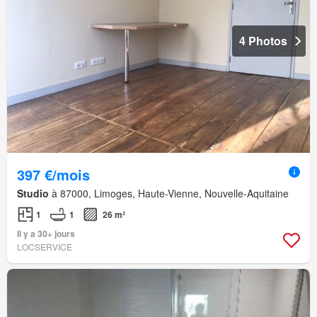
4 Photos
397 €/mois
Studio
à 87000, Limoges, Haute-Vienne, Nouvelle-Aquitaine
1
1
26 m²
Il y a 30+ jours
LOCSERVICE