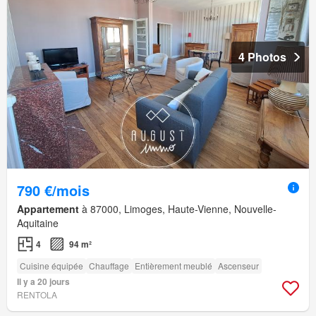
4 Photos
790 €/mois
Appartement
à 87000, Limoges, Haute-Vienne, Nouvelle-
Aquitaine
4
94 m²
Cuisine équipée
Chauffage
Entièrement meublé
Ascenseur
Il y a 20 jours
RENTOLA