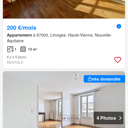
200 €/mois
Appartement
à 87000, Limoges, Haute-Vienne, Nouvelle-
Aquitaine
1
13 m²
Il y a 9 jours
RENTOLA
très demandée
4 Photos