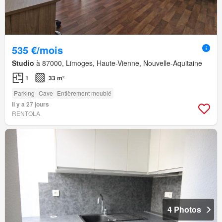
535 €/mois
Studio
à 87000, Limoges, Haute-Vienne, Nouvelle-Aquitaine
1
33 m²
Parking
Cave
Entièrement meublé
Il y a 27 jours
RENTOLA
4 Photos