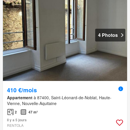
4 Photos
410 €/mois
Appartement
à 87400, Saint-Léonard-de-Noblat, Haute-
Vienne, Nouvelle-Aquitaine
2
47 m²
Il y a 5 jours
RENTOLA