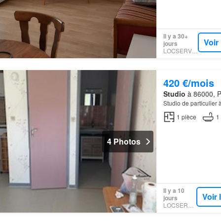
Il y a 30+
Voir
jours
LOCSERVICE
420 €/mois
Studio
à 86000, Po
Studio de particulier à
1
pièce
1
4 Photos
Il y a 10
Voir
jours
LOCSERVICE