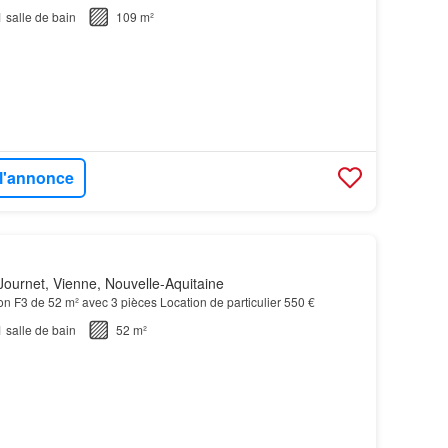
1
salle de bain
109 m²
 l'annonce
ournet, Vienne, Nouvelle-Aquitaine
on F3 de 52 m² avec 3 pièces Location de particulier 550 €
1
salle de bain
52 m²