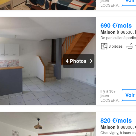
jours
LOCSERVICE
690 €/mois
Maison
à 86530, N
De particulier à parti
3
pièces
4 Photos
Il y a 30+
Voir
jours
LOCSERVICE
820 €/mois
Maison
à 86300, C
Chauvigny, à louer ma