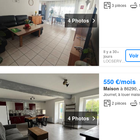
3
pièces
4 Photos
Il y a 30+
Voir
jours
LOCSERVICE
550 €/mois
Maison
à 86290, J
Journet, à louer mais
2
pièces
4 Photos