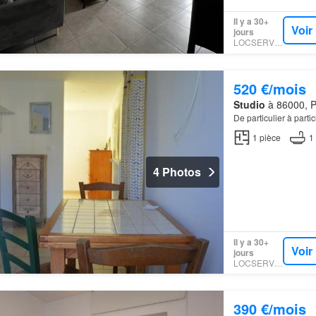
Il y a 30+
Voir
jours
LOCSERVICE
520 €/mois
Studio
à 86000, Po
De particulier à partic
1
pièce
1
4 Photos
Il y a 30+
Voir
jours
LOCSERVICE
390 €/mois