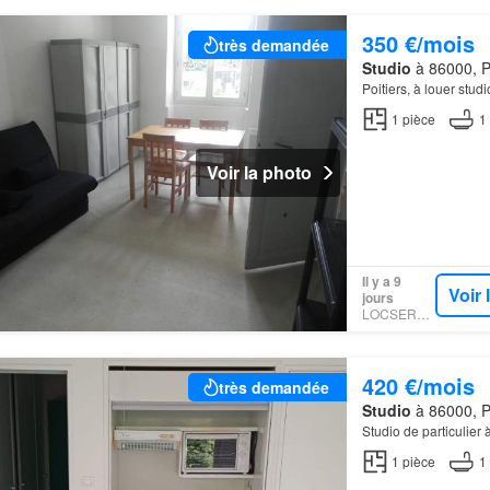
350 €/mois
très demandée
Studio
à 86000, Po
Poitiers, à louer stud
1
pièce
1
Voir la photo
Il y a 9
Voir
jours
LOCSERVICE
420 €/mois
très demandée
Studio
à 86000, Po
Studio de particulier à
1
pièce
1