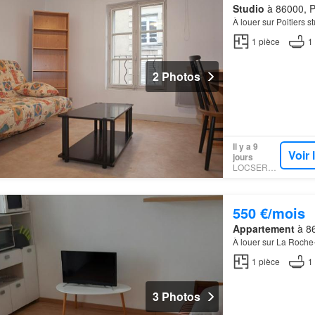
Studio
à 86000, Po
À louer sur Poitiers 
1
pièce
1
2 Photos
Il y a 9
Voir
jours
LOCSERVICE
550 €/mois
Appartement
à 86
À louer sur La Roch
1
pièce
1
3 Photos