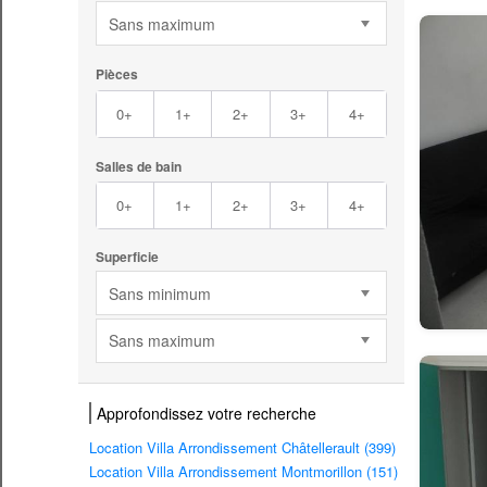
Sans maximum
Pièces
0+
1+
2+
3+
4+
Salles de bain
0+
1+
2+
3+
4+
Superficie
Sans minimum
Sans maximum
Approfondissez votre recherche
Location Villa Arrondissement Châtellerault (399)
Location Villa Arrondissement Montmorillon (151)