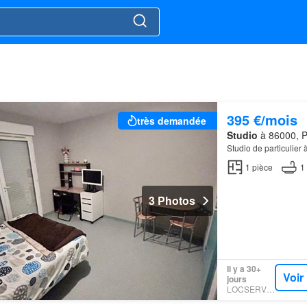
395 €/mois
très demandée
Studio
à 86000, Po
Studio de particulier à
1
pièce
1
3 Photos
Il y a 30+
Voir
jours
LOCSERVICE