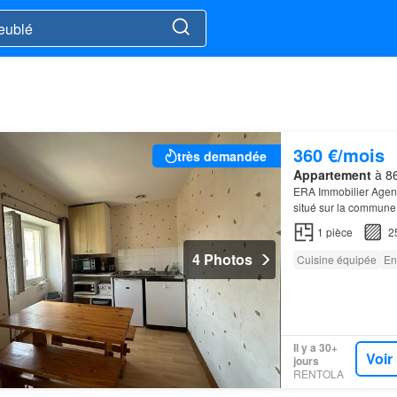
360 €/mois
très demandée
Appartement
à 86
ERA Immobilier Agenc
situé sur la commune 
1
pièce
2
4 Photos
Cuisine équipée
En
Il y a 30+
Voir
jours
RENTOLA