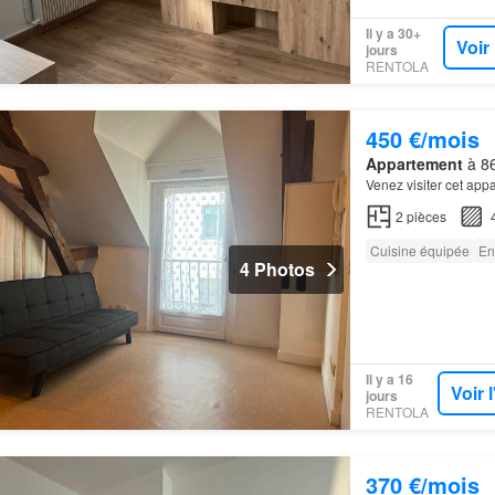
Il y a 30+
Voir
jours
RENTOLA
450 €/mois
Appartement
à 86
Venez visiter cet ap
2
pièces
Cuisine équipée
En
4 Photos
Il y a 16
Voir 
jours
RENTOLA
370 €/mois