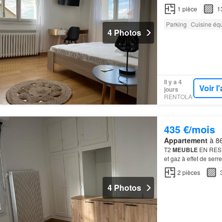
1
pièce
1
Parking
Cuisine éq
4 Photos
Il y a 4
Voir 
jours
RENTOLA
435 €/mois
Appartement
à 86
T2
MEUBLE
EN RESI
et gaz à effet de ser
2
pièces
4 Photos