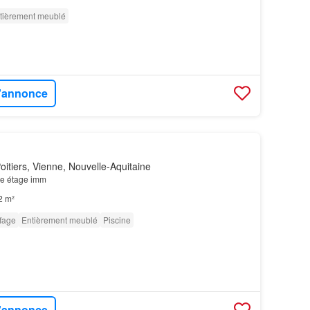
tièrement meublé
l'annonce
itiers, Vienne, Nouvelle-Aquitaine
e étage imm
2 m²
fage
Entièrement meublé
Piscine
l'annonce