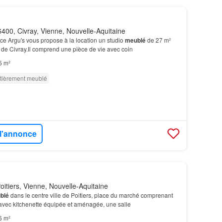
400, Civray, Vienne, Nouvelle-Aquitaine
e Argu's vous propose à la location un studio
meublé
de 27 m²
de Civray.Il comprend une pièce de vie avec coin
5 m²
tièrement meublé
 l'annonce
itiers, Vienne, Nouvelle-Aquitaine
blé
dans le centre ville de Poitiers, place du marché comprenant
 avec kitchenette équipée et aménagée, une salle
6 m²