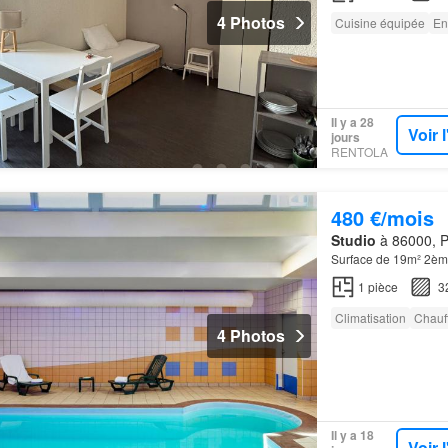
4 Photos
Cuisine équipée
En
Il y a 28
Voir 
jours
RENTOLA
480 €/mois
Studio
à 86000, Po
Surface de 19m² 2èm
1
pièce
3
Climatisation
Chauf
4 Photos
Il y a 18
Voir 