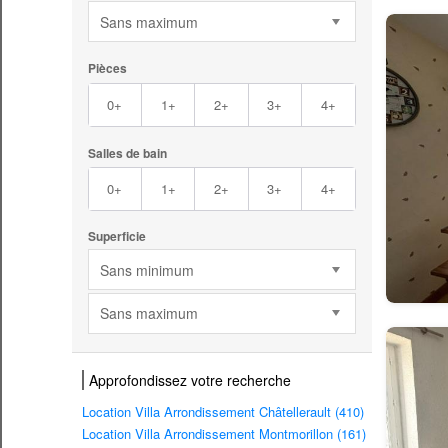
Sans maximum
Pièces
0+
1+
2+
3+
4+
Salles de bain
0+
1+
2+
3+
4+
Superficie
Sans minimum
Sans maximum
Approfondissez votre recherche
Location Villa Arrondissement Châtellerault (410)
Location Villa Arrondissement Montmorillon (161)