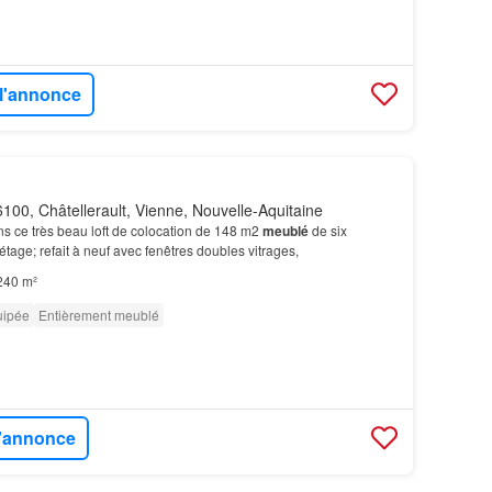
 l'annonce
100, Châtellerault, Vienne, Nouvelle-Aquitaine
s ce très beau loft de colocation de 148 m2
meublé
de six
tage; refait à neuf avec fenêtres doubles vitrages,
240 m²
uipée
Entièrement meublé
l'annonce