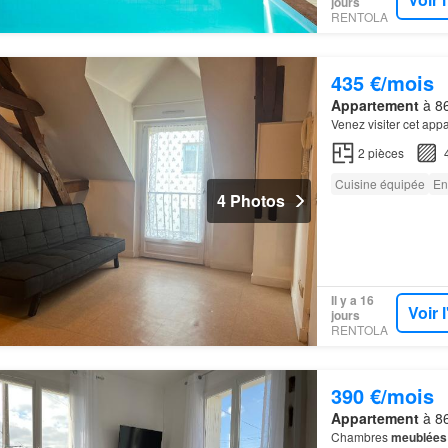
jours
RENTOLA
435 €/mois
Appartement
à 86
Venez visiter cet ap
2
pièces
Cuisine équipée
En
4 Photos
Il y a 16
Voir 
jours
RENTOLA
390 €/mois
Appartement
à 86
Chambres
meublées