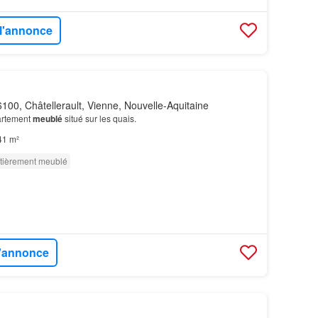
 l'annonce
100, Châtellerault, Vienne, Nouvelle-Aquitaine
partement
meublé
situé sur les quais.
41 m²
tièrement meublé
l'annonce