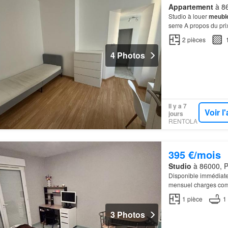
Appartement
à 86
Studio à louer
meubl
serre A propos du pri
2
pièces
4 Photos
Il y a 7
Voir 
jours
RENTOLA
395 €/mois
Studio
à 86000, Po
Disponible immédiate
mensuel charges com
1
pièce
1
3 Photos