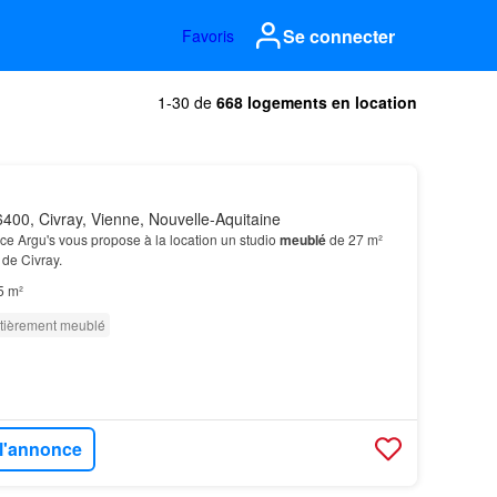
Se connecter
Favoris
1-30 de
668 logements en location
400, Civray, Vienne, Nouvelle-Aquitaine
e Argu's vous propose à la location un studio
meublé
de 27 m²
de Civray.
5 m²
tièrement meublé
 l'annonce