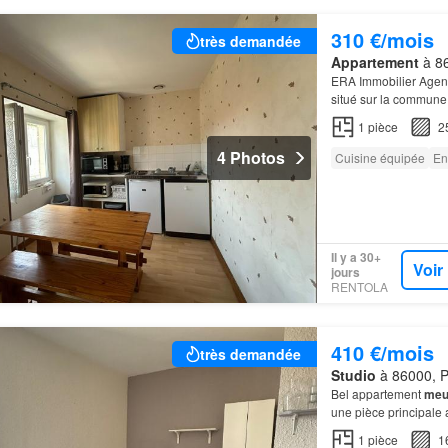
310 €/mois
très demandée
Appartement
à 86
ERA Immobilier Agenc
situé sur la commune 
1
pièce
2
4 Photos
Cuisine équipée
En
Il y a 30+
Voir
jours
RENTOLA
410 €/mois
très demandée
Studio
à 86000, Po
Bel appartement
meu
une pièce principale
1
pièce
1