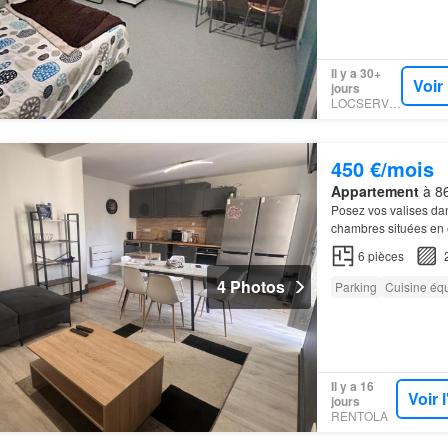
Il y a 30+
Voir
jours
LOCSERVICE
450 €/mois
Appartement
à 86
Posez vos valises dan
chambres situées en é
6
pièces
4 Photos
Parking
Cuisine éq
Il y a 16
Voir 
jours
RENTOLA