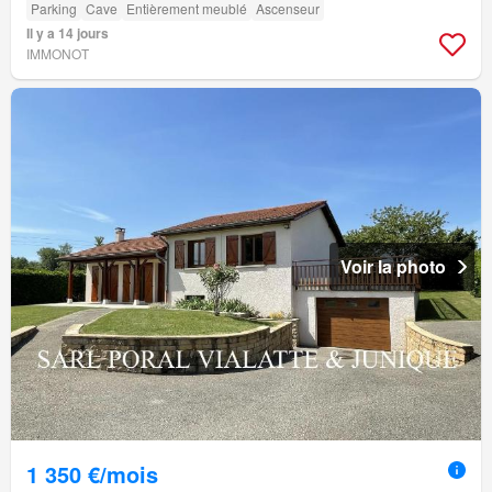
Parking
Cave
Entièrement meublé
Ascenseur
Il y a 14 jours
IMMONOT
Voir la photo
1 350 €/mois