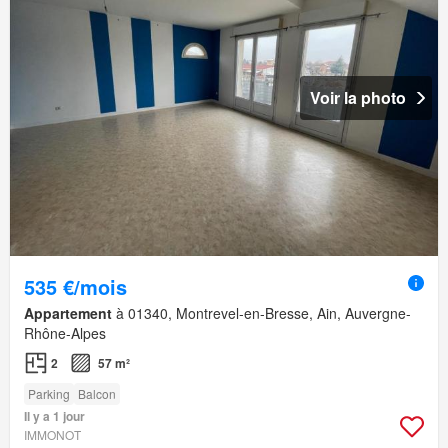
Voir la photo
535 €/mois
Appartement
à 01340, Montrevel-en-Bresse, Ain, Auvergne-
Rhône-Alpes
2
57 m²
Parking
Balcon
Il y a 1 jour
IMMONOT