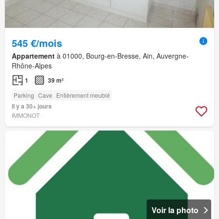
545 €/mois
Appartement
à 01000, Bourg-en-Bresse, Ain, Auvergne-
Rhône-Alpes
1
39 m²
Parking
Cave
Entièrement meublé
Il y a 30+ jours
IMMONOT
Voir la photo