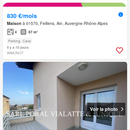
830 €/mois
Maison
à 01570, Feillens, Ain, Auvergne-Rhône-Alpes
4
87 m²
Parking
Cave
Il y a 10 jours
IMMONOT
Voir la photo