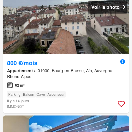
Voir la photo
800 €/mois
Appartement
à 01000, Bourg-en-Bresse, Ain, Auvergne-
Rhône-Alpes
62 m²
Parking
Balcon
Cave
Ascenseur
Il y a 14 jours
IMMONOT