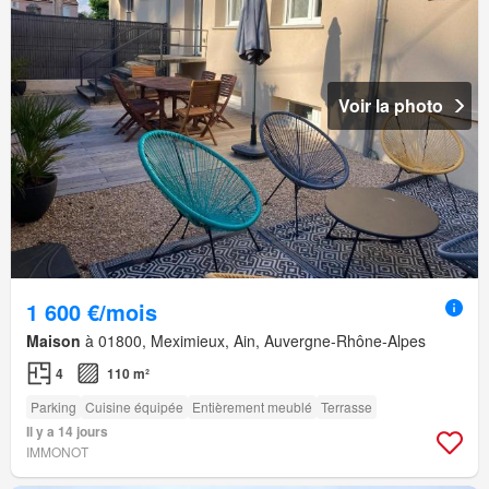
Voir la photo
1 600 €/mois
Maison
à 01800, Meximieux, Ain, Auvergne-Rhône-Alpes
4
110 m²
Parking
Cuisine équipée
Entièrement meublé
Terrasse
Il y a 14 jours
IMMONOT