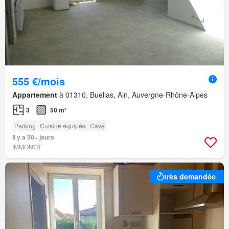
555 €/mois
Appartement
à 01310, Buellas, Ain, Auvergne-Rhône-Alpes
3
50 m²
Parking
Cuisine équipée
Cave
Il y a 30+ jours
IMMONOT
très demandée