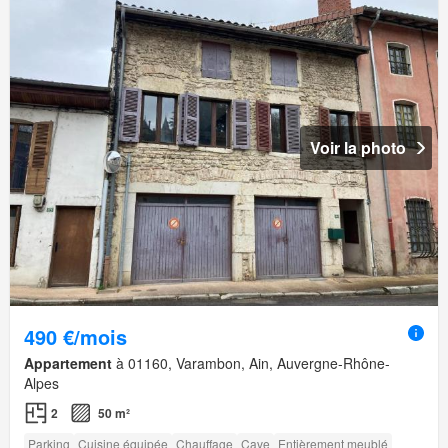
Voir la photo
490 €/mois
Appartement
à 01160, Varambon, Ain, Auvergne-Rhône-
Alpes
2
50 m²
Parking
Cuisine équipée
Chauffage
Cave
Entièrement meublé