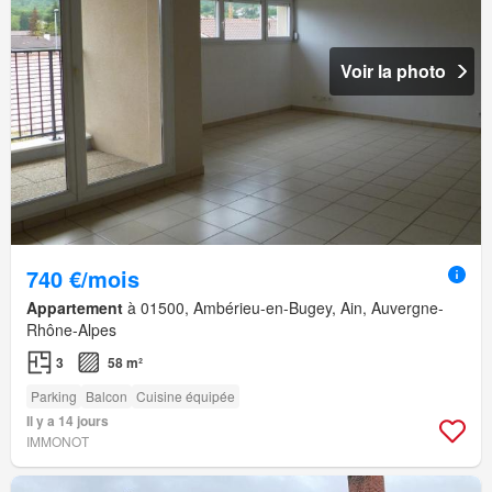
Voir la photo
740 €/mois
Appartement
à 01500, Ambérieu-en-Bugey, Ain, Auvergne-
Rhône-Alpes
3
58 m²
Parking
Balcon
Cuisine équipée
Il y a 14 jours
IMMONOT