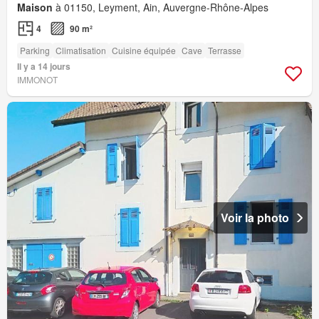
Maison
à 01150, Leyment, Ain, Auvergne-Rhône-Alpes
4
90 m²
Parking
Climatisation
Cuisine équipée
Cave
Terrasse
Il y a 14 jours
IMMONOT
Voir la photo