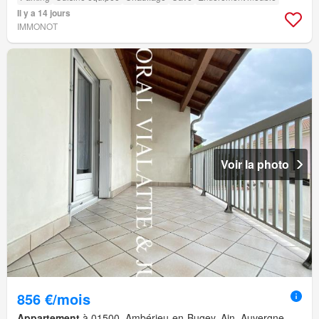
Il y a 14 jours
IMMONOT
Voir la photo
856 €/mois
Appartement
à 01500, Ambérieu-en-Bugey, Ain, Auvergne-