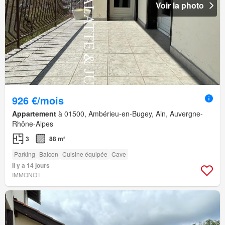
Voir la photo
926 €/mois
Appartement
à 01500, Ambérieu-en-Bugey, Ain, Auvergne-
Rhône-Alpes
3
88 m²
Parking
Balcon
Cuisine équipée
Cave
Il y a 14 jours
IMMONOT