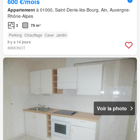
600 €/mois
Appartement
à 01000, Saint-Denis-lès-Bourg, Ain, Auvergne-
Rhône-Alpes
3
79 m²
Parking
Chauffage
Cave
Jardin
Il y a 14 jours
IMMONOT
Voir la photo