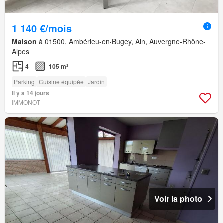
1 140 €/mois
Maison
à 01500, Ambérieu-en-Bugey, Ain, Auvergne-Rhône-
Alpes
4
105 m²
Parking
Cuisine équipée
Jardin
Il y a 14 jours
IMMONOT
Voir la photo