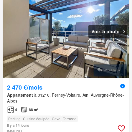
Voir la photo
2 470 €/mois
Appartement
à 01210, Ferney-Voltaire, Ain, Auvergne-Rhône-
Alpes
4
88 m²
Parking
Cuisine équipée
Cave
Terrasse
Il y a 14 jours
IMMONOT