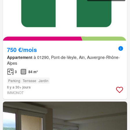
750 €/mois
Appartement
à 01290, Pont-de-Veyle, Ain, Auvergne-Rhône-
Alpes
3
84 m²
Parking
Terrasse
Jardin
Il y a 30+ jours
IMMONOT