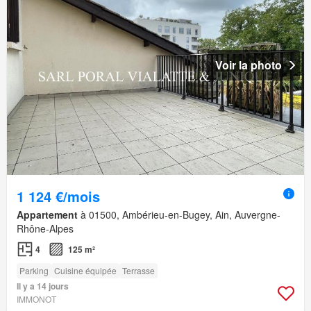
Voir la photo
1 124 €/mois
Appartement
à 01500, Ambérieu-en-Bugey, Ain, Auvergne-
Rhône-Alpes
4
125 m²
Parking
Cuisine équipée
Terrasse
Il y a 14 jours
IMMONOT