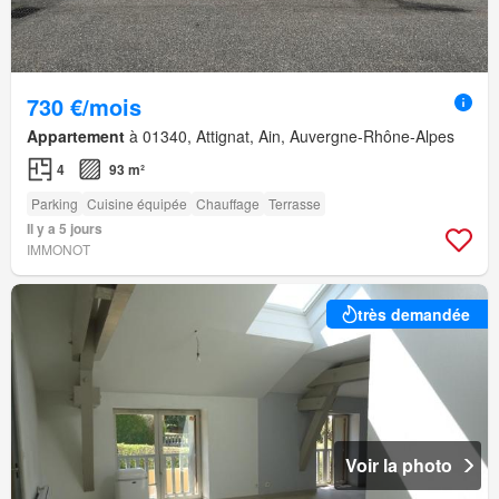
730 €/mois
Appartement
à 01340, Attignat, Ain, Auvergne-Rhône-Alpes
4
93 m²
Parking
Cuisine équipée
Chauffage
Terrasse
Il y a 5 jours
IMMONOT
très demandée
Voir la photo