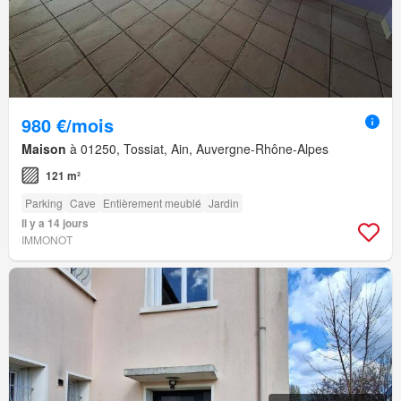
980 €/mois
Maison
à 01250, Tossiat, Ain, Auvergne-Rhône-Alpes
121 m²
Parking
Cave
Entièrement meublé
Jardin
Il y a 14 jours
IMMONOT