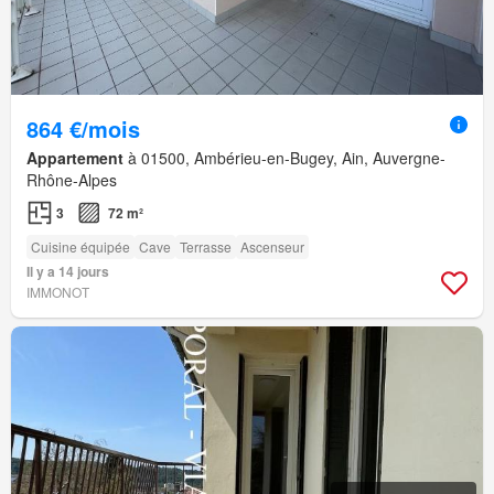
864 €/mois
Appartement
à 01500, Ambérieu-en-Bugey, Ain, Auvergne-
Rhône-Alpes
3
72 m²
Cuisine équipée
Cave
Terrasse
Ascenseur
Il y a 14 jours
IMMONOT