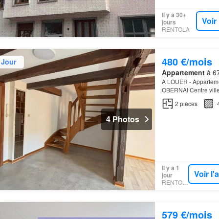
Il y a 30+
Voir
jours
RENTOLA
480 €/mois
 Jour
Appartement
à 67
A LOUER - Apparteme
OBERNAI Centre ville
niveau: entrée, séjou
2
pièces
4 Photos
Il y a 1
Voir l
jour
RENTOLA
579 €/mois