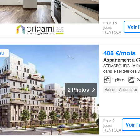
Il y a 15
Voir 
jours
RENTOLA
408 €/mois
au
Appartement
à 67
STRASBOURG - A l'ang
dans le secteur des 
proposons un appart
1
pièce
2
2 Photos
Balcon
Ascenseur
Il y a 2
Voir 
jours
RENTOLA