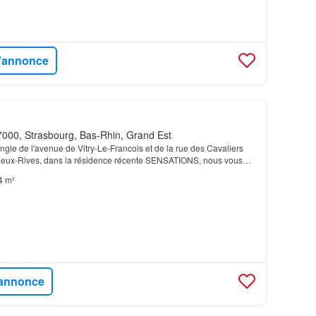
l'annonce
000, Strasbourg, Bas-Rhin, Grand Est
le de l'avenue de Vitry-Le-Francois et de la rue des Cavaliers
Deux-Rives, dans la résidence récente SENSATIONS, nous vous
ement T1 lot A404 situé au 4ème étage compr…
4 m²
l'annonce