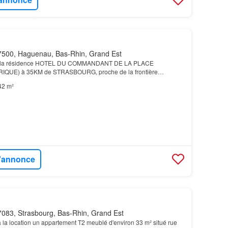
500, Haguenau, Bas-Rhin, Grand Est
la résidence HOTEL DU COMMANDANT DE LA PLACE
UE) à 35KM de STRASBOURG, proche de la frontière
tes les commodités, nous vous proposons bien d'exception dans
42 m²
l'annonce
083, Strasbourg, Bas-Rhin, Grand Est
 la location un appartement T2 meublé d'environ 33 m² situé rue