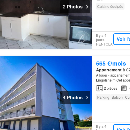
2 Photos
Cuisine équipée
Il y a 4
Voir 
jours
RENTOLA
565 €/mois
Appartement
à 67
A louer - appartement
Lingolsheim Cet appa
équipée, une chambre
2
pièces
4 Photos
Parking
Balcon
Cu
Il y a 4
Voir 