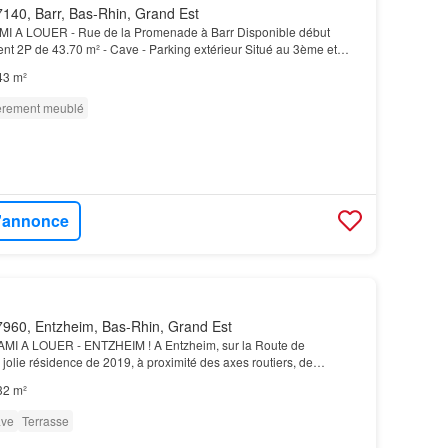
140, Barr, Bas-Rhin, Grand Est
A LOUER - Rue de la Promenade à Barr Disponible début
t 2P de 43.70 m² - Cave - Parking extérieur Situé au 3ème et
résidence récente (2024), le logement se compose d'u…
43 m²
èrement meublé
l'annonce
960, Entzheim, Bas-Rhin, Grand Est
I A LOUER - ENTZHEIM ! A Entzheim, sur la Route de
jolie résidence de 2019, à proximité des axes routiers, de
its commerces, nous vous proposons à la location cet ag…
32 m²
ve
Terrasse