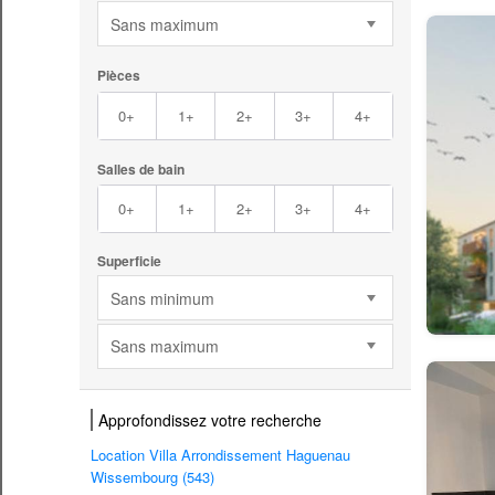
Sans maximum
Pièces
0+
1+
2+
3+
4+
Salles de bain
0+
1+
2+
3+
4+
Superficie
Sans minimum
Sans maximum
Approfondissez votre recherche
Location Villa Arrondissement Haguenau
Wissembourg (543)