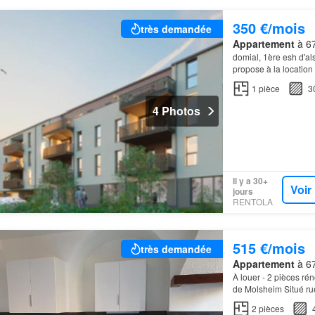
350 €/mois
très demandée
Appartement
à 67
domial, 1ère esh d'a
propose à la location
de 3 étages située au
1
pièce
3
4 Photos
Il y a 30+
Voir
jours
RENTOLA
515 €/mois
très demandée
Appartement
à 67
À louer - 2 pièces ré
de Molsheim Situé ru
cadre de vie agréab
2
pièces