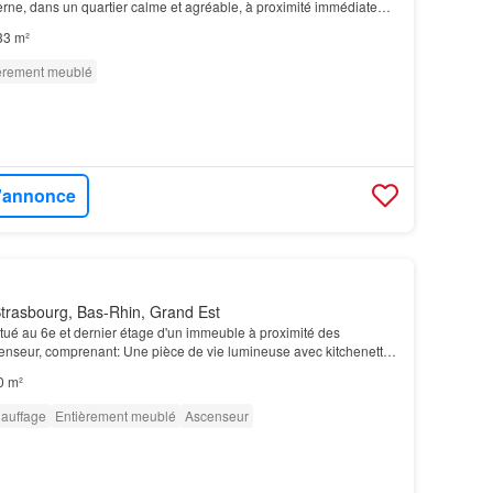
ne, dans un quartier calme et agréable, à proximité immédiate
ramway et des transports en commun…
33 m²
èrement meublé
l'annonce
trasbourg, Bas-Rhin, Grand Est
ué au 6e et dernier étage d'un immeuble à proximité des
censeur, comprenant: Une pièce de vie lumineuse avec kitchenette
0 m²
auffage
Entièrement meublé
Ascenseur