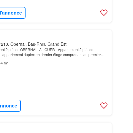
 l'annonce
210, Obernai, Bas-Rhin, Grand Est
nt 2 pièces OBERNAI - A LOUER - Appartement 2 pièces
, appartement duplex en dernier étage comprenant au premier
r, cuisine séparée, salle de bain et wc…
44 m²
'annonce