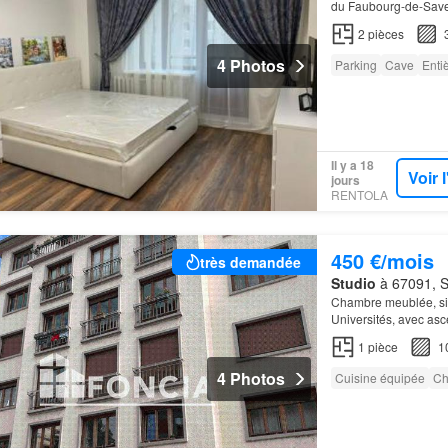
du Faubourg-de-Saver
des commerces, du t
2
pièces
4 Photos
Parking
Cave
Enti
Il y a 18
Voir 
jours
RENTOLA
450 €/mois
très demandée
Studio
à 67091, S
Chambre meublée, sit
Universités, avec as
équipée et douche…
1
pièce
1
4 Photos
Cuisine équipée
Ch