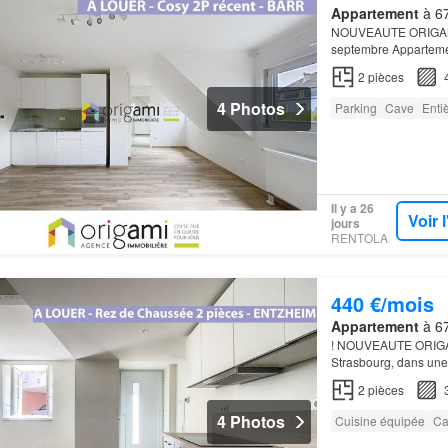
Appartement
à 67
NOUVEAUTE ORIGAMI 
septembre Appartemen
dernier étage d'une 
2
pièces
4 Photos
Parking
Cave
Enti
Il y a 26
Voir 
jours
RENTOLA
440 €/mois
Appartement
à 67
! NOUVEAUTE ORIGAM
Strasbourg, dans une 
l'aéroport et des pet
2
pièces
4 Photos
Cuisine équipée
Ca