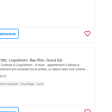
l'annonce
380, Lingolsheim, Bas-Rhin, Grand Est
 2 pièces à Lingolsheim - A louer - appartement 2 pièces à
rtement est composé d'une entrée, un séjour avec coin cuisine
, une salle d'eau avec WC et un balcon…
45 m²
isine équipée
Chauffage
Cave
l'annonce