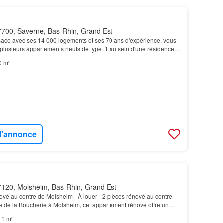
700, Saverne, Bas-Rhin, Grand Est
lsace avec ses 14 000 logements et ses 70 ans d'expérience, vous
 plusieurs appartements neufs de type t1 au sein d'une résidence
 centre de saverne, entre la gare…
0 m²
 l'annonce
120, Molsheim, Bas-Rhin, Grand Est
nové au centre de Molsheim - À louer - 2 pièces rénové au centre
e de la Boucherie à Molsheim, cet appartement rénové offre un
le à proximité immédiate des commerces…
41 m²