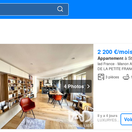
2 200 €/moi
Appartement
à St
Iad France - Manon
DE LA PETITE FRANC
appartement de carac
3
pièces
4 Photos
Il y a 4 jours
Voi
LUXURYESTATE