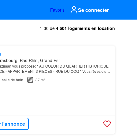
Se connecter
Favoris
1-30 de
4 501 logements en location
s
rasbourg, Bas-Rhin, Grand Est
 Arziman vous propose: * AU COEUR DU QUARTIER HISTORIQUE
E - APPARTEMENT 3 PIECES - RUE DU COQ * Vous rêvez d'un
tère alliant charme ancien et confort moderne ? Cette pé…
1
salle de bain
87 m²
r l'annonce