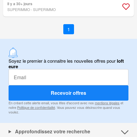
Il y a 30+ jours
SUPERIMMO - SUPERIMMO
1
Soyez le premier à connaitre les nouvelles offres pour
loft
eure
Recevoir offres
En créant cette alerte email, vous êtes d'accord avec nos
mentions légales
et
notre
Politique de confidentialité
. Vous pouvez vous désinscrire quand vous
voulez.
Approfondissez votre recherche