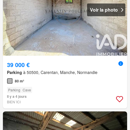
Voir la photo
39 000 €
Parking
à 50500, Carentan, Manche, Normandie
80 m²
Parking
Cave
Il y a 4 jours
BIEN´ICI