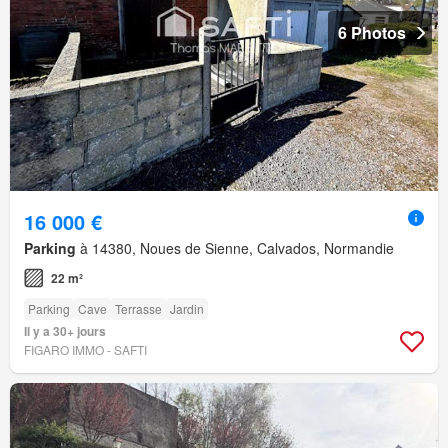
6 Photos
16 000 €
Parking
à 14380, Noues de Sienne, Calvados, Normandie
22 m²
Parking
Cave
Terrasse
Jardin
Il y a 30+ jours
FIGARO IMMO - SAFTI