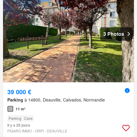
3 Photos
39 000 €
Parking
à 14800, Deauville, Calvados, Normandie
11 m²
Parking
Cave
Il y a 28 jours
FIGARO IMMO - ORPI - DEAUVILLE