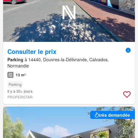
Consulter le prix
Parking
à 14440, Douvres-la-Délivrande, Calvados,
Normandie
13 m²
Parking
Il y a 30+ jours
PROPERSTAR
très demandée