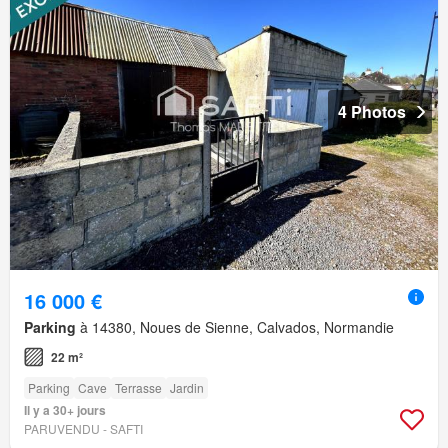
4 Photos
16 000 €
Parking
à 14380, Noues de Sienne, Calvados, Normandie
22 m²
Parking
Cave
Terrasse
Jardin
Il y a 30+ jours
PARUVENDU - SAFTI