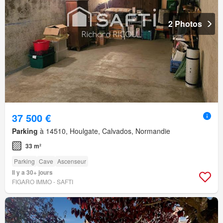
2 Photos
37 500 €
Parking
à 14510, Houlgate, Calvados, Normandie
33 m²
Parking
Cave
Ascenseur
Il y a 30+ jours
FIGARO IMMO - SAFTI