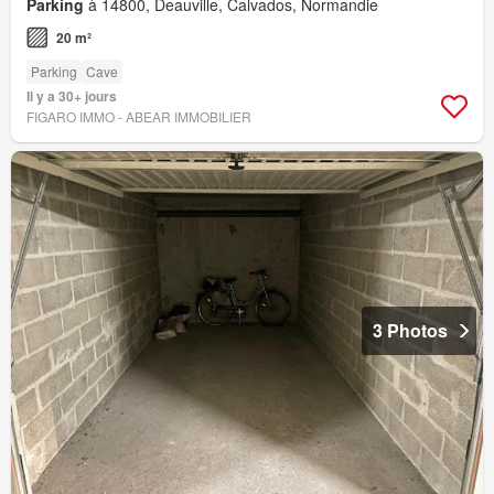
Parking
à 14800, Deauville, Calvados, Normandie
20 m²
Parking
Cave
Il y a 30+ jours
FIGARO IMMO - ABEAR IMMOBILIER
3 Photos