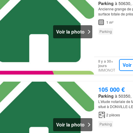
Parking
à 50630, 
Ancienne grange de prè
surface totale de pr
1 m²
Voir la photo
Parking
Il y a 30+
Voir
jours
IMMONOT
105 000 €
Parking
à 50350, 
L'étude notariale de
situé à DONVILLE-LES
plage et de la cale d
2
pièces
Voir la photo
Parking