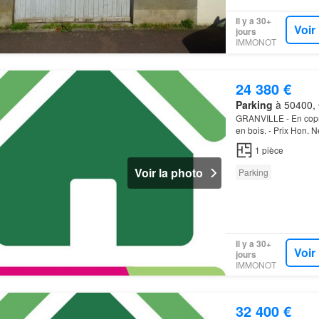
Il y a 30+
Voir
jours
IMMONOT
24 380 €
Parking
à 50400, 
GRANVILLE - En copro
en bois. - Prix Hon.
1
pièce
Voir la photo
Parking
Il y a 30+
Voir
jours
IMMONOT
32 400 €