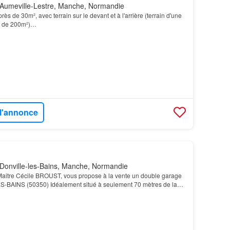
Aumeville-Lestre, Manche, Normandie
s de 30m², avec terrain sur le devant et à l'arrière (terrain d'une
ès de 200m²)…
 l'annonce
Donville-les-Bains, Manche, Normandie
 Maitre Cécile BROUST, vous propose à la vente un double garage
-BAINS (50350) Idéalement situé à seulement 70 mètres de la
e mise à l'eau, au sein de la résidence…