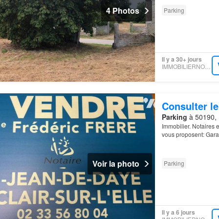
4 Photos
Parking
Il y a 30+ jours
IMMOBILIERNOTAIRES
Consulter le
Parking
à 50190, 
Immobilier. Notaires
vous proposent: Gar
Voir la photo
Parking
Il y a 6 jours