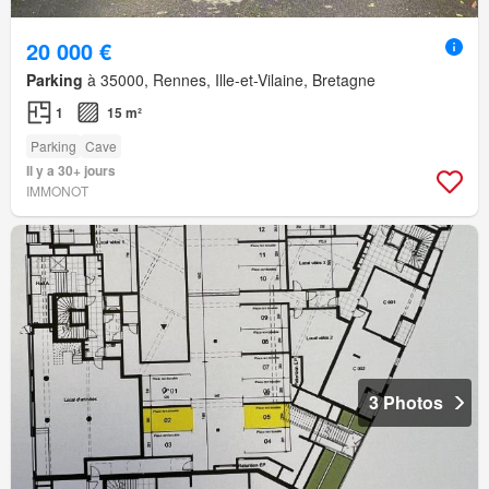
20 000 €
Parking
à 35000, Rennes, Ille-et-Vilaine, Bretagne
1
15 m²
Parking
Cave
Il y a 30+ jours
IMMONOT
3 Photos