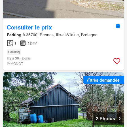
Consulter le prix
Parking
à 35700, Rennes, Ille-et-Vilaine, Bretagne
1
12 m²
Parking
Il y a 30+ jours
IMMONOT
très demandée
2 Photos