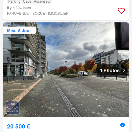
Parking
Cave
Ascenseur
Il y a 30+ jours
PARUVENDU - SOQUET IMMOBILIER
Mise À Jour
4 Photos
20 500 €