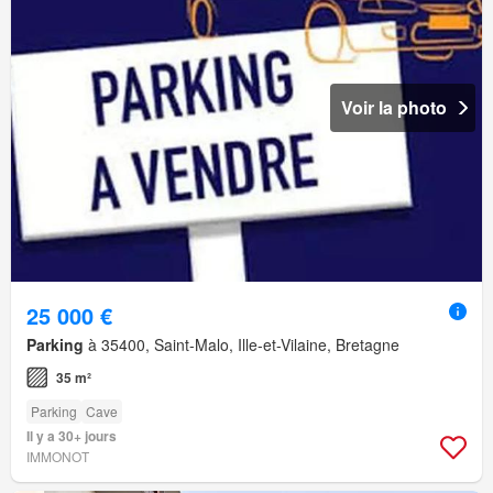
Voir la photo
25 000 €
Parking
à 35400, Saint-Malo, Ille-et-Vilaine, Bretagne
35 m²
Parking
Cave
Il y a 30+ jours
IMMONOT