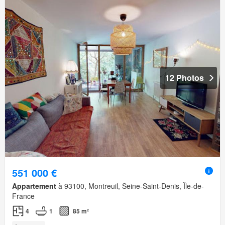
12 Photos
551 000 €
Appartement
à 93100, Montreuil, Seine-Saint-Denis, Île-de-
France
4
1
85 m²