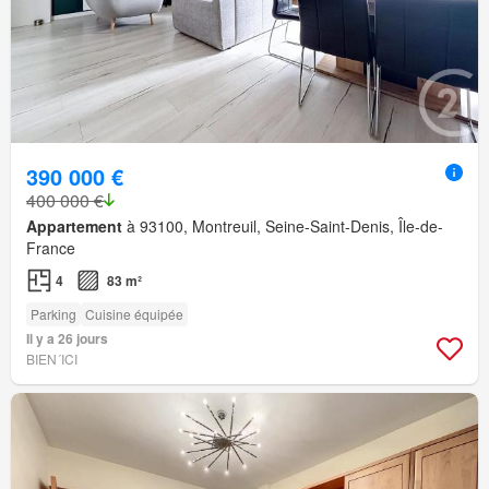
390 000 €
400 000 €
Appartement
à 93100, Montreuil, Seine-Saint-Denis, Île-de-
France
4
83 m²
Parking
Cuisine équipée
Il y a 26 jours
BIEN´ICI