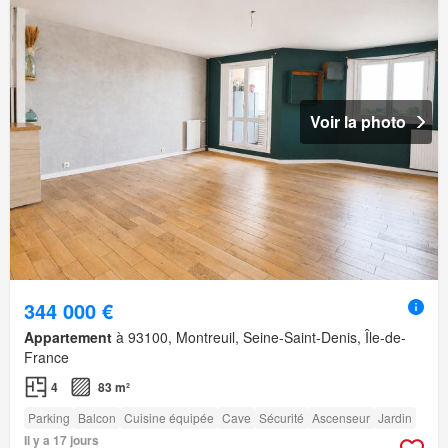
Voir la photo
344 000 €
Appartement
à 93100, Montreuil, Seine-Saint-Denis, Île-de-
France
4
83 m²
Parking
Balcon
Cuisine équipée
Cave
Sécurité
Ascenseur
Jardin
Il y a 17 jours