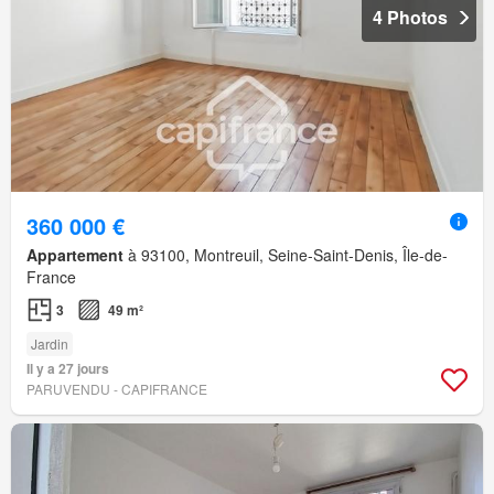
4 Photos
360 000 €
Appartement
à 93100, Montreuil, Seine-Saint-Denis, Île-de-
France
3
49 m²
Jardin
Il y a 27 jours
PARUVENDU - CAPIFRANCE