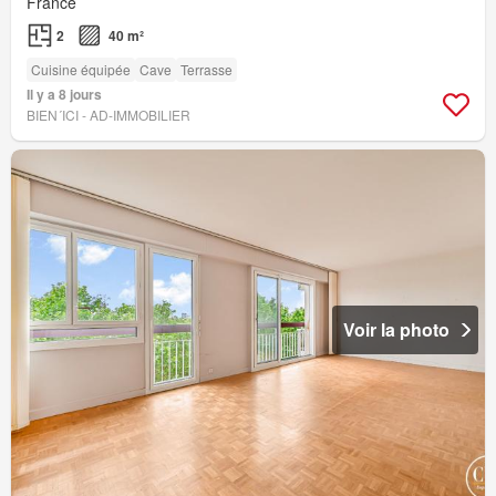
France
2
40 m²
Cuisine équipée
Cave
Terrasse
Il y a 8 jours
BIEN´ICI - AD-IMMOBILIER
Voir la photo