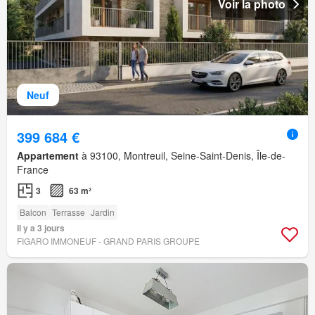
Voir la photo
Neuf
399 684 €
Appartement
à 93100, Montreuil, Seine-Saint-Denis, Île-de-
France
3
63 m²
Balcon
Terrasse
Jardin
Il y a 3 jours
FIGARO IMMONEUF - GRAND PARIS GROUPE