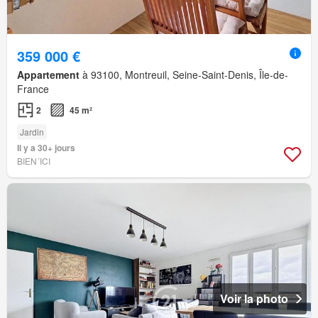
359 000 €
Appartement
à 93100, Montreuil, Seine-Saint-Denis, Île-de-
France
2
45 m²
Jardin
Il y a 30+ jours
BIEN´ICI
Voir la photo