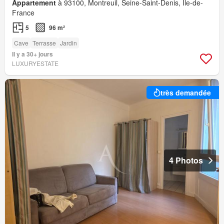
Appartement
à 93100, Montreuil, Seine-Saint-Denis, Île-de-
France
5
96 m²
Cave
Terrasse
Jardin
Il y a 30+ jours
LUXURYESTATE
très demandée
4 Photos