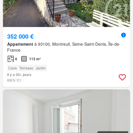
352 000 €
Appartement
à 93100, Montreuil, Seine-Saint-Denis, Île-de-
France
6
113 m²
Cave
Terrasse
Jardin
Il y a 30+ jours
BIEN´ICI