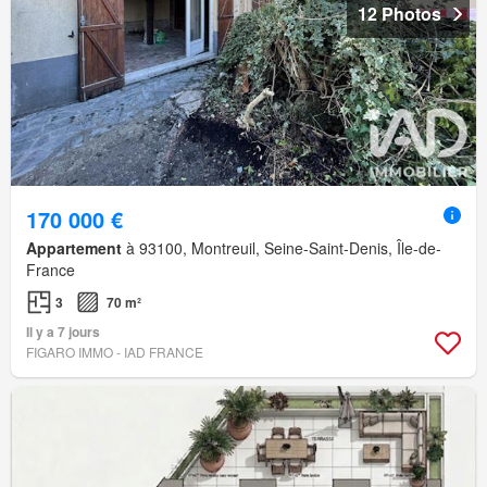
12 Photos
170 000 €
Appartement
à 93100, Montreuil, Seine-Saint-Denis, Île-de-
France
3
70 m²
Il y a 7 jours
FIGARO IMMO - IAD FRANCE