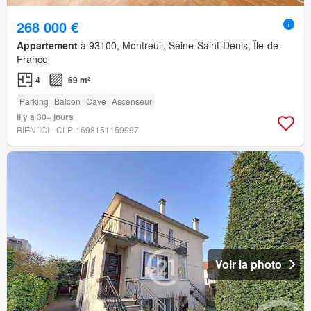
268 000 €
Appartement
à 93100, Montreuil, Seine-Saint-Denis, Île-de-
France
4
69 m²
Parking
Balcon
Cave
Ascenseur
Il y a 30+ jours
BIEN´ICI - CLP-1698151159997
Voir la photo