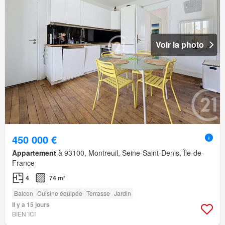
Voir la photo
450 000 €
Appartement
à 93100, Montreuil, Seine-Saint-Denis, Île-de-
France
4
74 m²
Balcon
Cuisine équipée
Terrasse
Jardin
Il y a 15 jours
BIEN´ICI