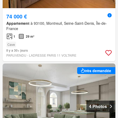
74 000 €
Appartement
à 93100, Montreuil, Seine-Saint-Denis, Île-de-
France
1
29 m²
Cave
Il y a 30+ jours
PARUVENDU - LADRESSE PARIS 11 VOLTAIRE
très demandée
4 Photos