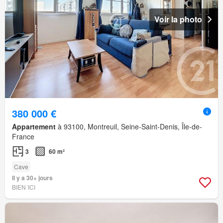
Voir la photo
380 000 €
Appartement
à 93100, Montreuil, Seine-Saint-Denis, Île-de-
France
3
60 m²
Cave
Il y a 30+ jours
BIEN´ICI