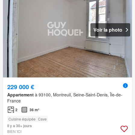
Voir la photo
229 000 €
Appartement
à 93100, Montreuil, Seine-Saint-Denis, Île-de-
France
2
36 m²
Cuisine équipée
Cave
Il y a 30+ jours
BIEN´ICI