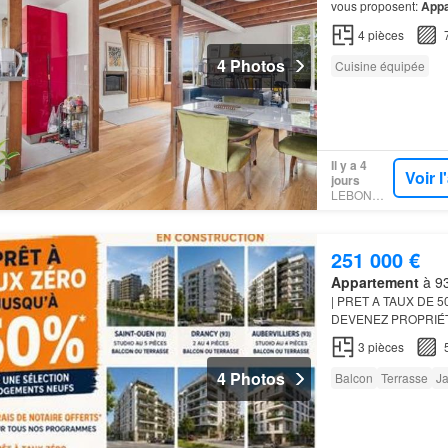
vous proposent:
Appa
- L'étude
Lilas
Notair
4
pièces
4 Photos
Cuisine équipée
Il y a 4
Voir 
jours
LEBONCOIN
251 000 €
Appartement
à 93
| PRET A TAUX DE 5
DEVENEZ PROPRIÉT
APPARTEMENT
FINA
3
pièces
Aubervilliers - Saint
4 Photos
Balcon
Terrasse
Ja