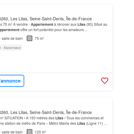
260, Les Lilas, Seine-Saint-Denis, Île-de-France
s 75 m² À vendre -
Appartement
à rénover aux
Lilas
(93) Situé au
ppartement
offre un fort potentiel pour les amateurs…
1
salle de bain
75 m²
n
Ascenseur
l'annonce
260, Les Lilas, Seine-Saint-Denis, Île-de-France
 m² SITUATION • À 150 mètres des
Lilas
• Tous les commerces et
une station de métro de Paris – Métro Mairie des
Lilas
(Ligne 11) à
ES PLUS • 3ème et dernier étage ave…
1
salle de bain
120 m²