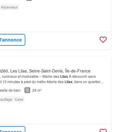
Ascenseur
 l'annonce
260, Les Lilas, Seine-Saint-Denis, Île-de-France
, lumineux et modulable – Mairie des
Lilas
À découvrir sans
nt 13 minutes à pied du métro Mairie des
Lilas
, dans un quartier
rès bien desservi.…
salle de bain
24 m²
auffage
Cave
 l'annonce