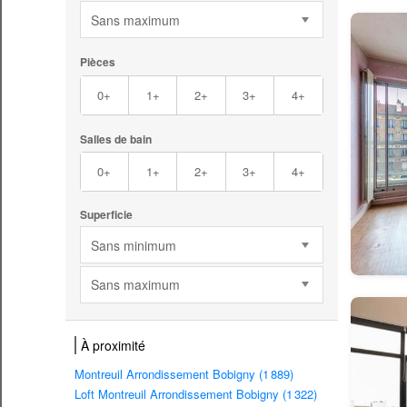
Sans maximum
Pièces
0+
1+
2+
3+
4+
Salles de bain
0+
1+
2+
3+
4+
Superficie
Sans minimum
Sans maximum
À proximité
Montreuil Arrondissement Bobigny (1 889)
Loft Montreuil Arrondissement Bobigny (1 322)