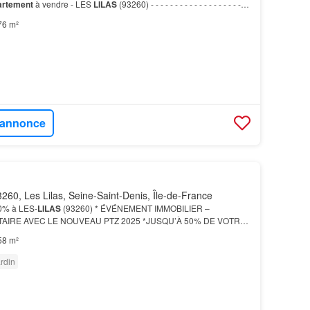
rtement
à vendre - LES
LILAS
(93260) - - - - - - - - - - - - - - - - - - - - -
es vous propose de…
76 m²
l'annonce
260, Les Lilas, Seine-Saint-Denis, Île-de-France
0% à LES-
LILAS
(93260) * ÉVÉNEMENT IMMOBILIER –
AIRE AVEC LE NOUVEAU PTZ 2025 *JUSQU’À 50% DE VOTRE
NCÉ disponibles sur différents programmes: - Pantin -
58 m²
…
rdin