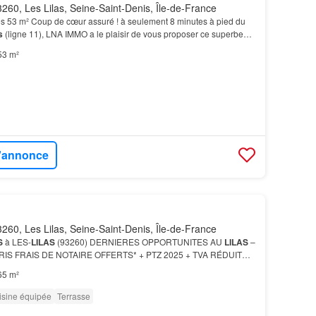
260, Les Lilas, Seine-Saint-Denis, Île-de-France
s 53 m² Coup de cœur assuré ! à seulement 8 minutes à pied du
s
(ligne 11), LNA IMMO a le plaisir de vous proposer ce superbe
s de 52,55 m²,…
53 m²
l'annonce
260, Les Lilas, Seine-Saint-Denis, Île-de-France
S
à LES-
LILAS
(93260) DERNIERES OPPORTUNITES AU
LILAS
–
IS FRAIS DE NOTAIRE OFFERTS* + PTZ 2025 + TVA RÉDUITE *
au 4 pièces, découvrez des
appartements
neufs pensés pour…
65 m²
isine équipée
Terrasse