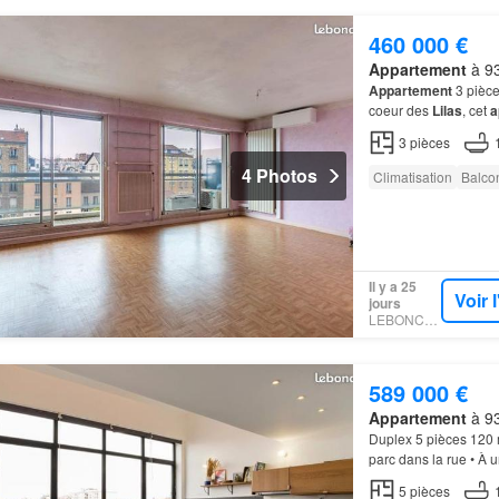
460 000 €
Appartement
à 93
Appartement
3 pièce
coeur des
Lilas
, cet
a
3
pièces
4 Photos
Climatisation
Balco
Il y a 25
Voir 
jours
LEBONCOIN
589 000 €
Appartement
à 93
Duplex 5 pièces 120
parc dans la rue • À 
10 minutes à pied L
5
pièces