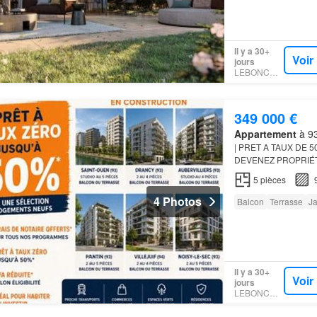
Il y a 30+
Voir
jours
LEBONCOIN
349 000 €
Appartement
à 93
| PRET A TAUX DE 5
DEVENEZ PROPRIÉT
APPARTEMENT
FINA
5
pièces
Aubervilliers - Saint
4 Photos
Balcon
Terrasse
Ja
Il y a 30+
Voir
jours
LEBONCOIN