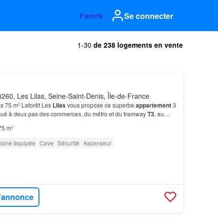
Se connecter
Favoris
1-30
de 238 logements en vente
260, Les Lilas, Seine-Saint-Denis, Île-de-France
s 75 m² Laforêt Les
Lilas
vous propose ce superbe
appartement
3
itué à deux pas des commerces, du métro et du tramway
T3
, au
75 m²
isine équipée
Cave
Sécurité
Ascenseur
l'annonce