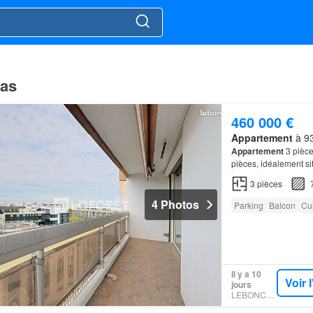
las
460 000 €
Appartement
à 93
Appartement
3 pièce
pièces, idéalement s
10?…
3
pièces
4 Photos
Parking
Balcon
Cu
Il y a 10
Voir 
jours
LEBONCOIN