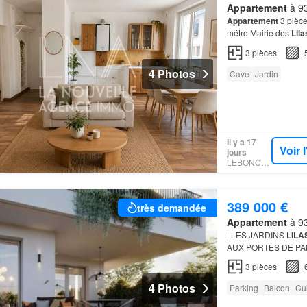
Appartement
à 93
Appartement
3 pièce
métro Mairie des
Lila
appartement
3 pièce
3
pièces
4 Photos
Cave
Jardin
Il y a 17
Voir 
jours
LEBONCOIN
389 000 €
très demandée
Appartement
à 93
| LES JARDINS
LILA
AUX PORTES DE PAR
Contactez Du studio 
3
pièces
4 Photos
Parking
Balcon
Cu