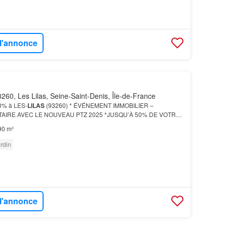
 l'annonce
260, Les Lilas, Seine-Saint-Denis, Île-de-France
0% à LES-
LILAS
(93260) * ÉVÉNEMENT IMMOBILIER –
AIRE AVEC LE NOUVEAU PTZ 2025 *JUSQU’À 50% DE VOTRE
NCÉ disponibles sur différents programmes: - Pantin -
90 m²
…
rdin
 l'annonce