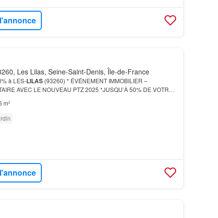
 l'annonce
260, Les Lilas, Seine-Saint-Denis, Île-de-France
0% à LES-
LILAS
(93260) * ÉVÉNEMENT IMMOBILIER –
AIRE AVEC LE NOUVEAU PTZ 2025 *JUSQU’À 50% DE VOTRE
NCÉ disponibles sur différents programmes: - Pantin -
6 m²
…
rdin
 l'annonce