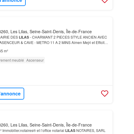
260, Les Lilas, Seine-Saint-Denis, Île-de-France
MAIRIE DES
LILAS
- CHARMANT 2 PIECES STYLE ANCIEN AVEC
ENCEUR & CAVE - METRO 11 A 2 MINS Aimen Mejri et Efficity,
n ligne, vous proposent cette nouveauté idéale pour un…
45 m²
èrement meublé
Ascenseur
l'annonce
260, Les Lilas, Seine-Saint-Denis, Île-de-France
Immobilier.notaires® et l’office notarial
LILAS
NOTAIRES, SARL