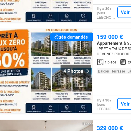
Il y a 30+
Voir
jours
LEBONCOIN
159 000 €
très demandée
Appartement
à 93
| PRET A TAUX DE 5
DEVENEZ PROPRIÉT
APPARTEMENT
FINA
1
pièce
2
Aubervilliers - Saint
4 Photos
Balcon
Terrasse
Ja
Il y a 30+
Voir
jours
LEBONCOIN
329 000 €