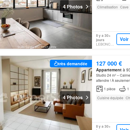
4 Photos
Climatisation
Cave
Il y a 30+
Voir
jours
LEBONCOIN
127 000 €
très demandée
Appartement
à 93
Studio 24 m² – Calme
attendre ! À seuleme
vivant, agréable et t
1
pièce
1
4 Photos
Cuisine équipée
Ch
Il y a 30+
Voir