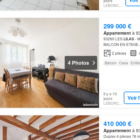
jours
LEBONCOIN
299 000 €
Appartement
à 93
93260 LES
LILAS
- 
BALCON EN ETAGE AS
l'agence votre bien e
2
pièces
4 Photos
Balcon
Cave
Enti
Il y a 10
Voir 
jours
LEBONCOIN
410 000 €
Appartement
à 93
Duplex 4 pièces 76 m² 