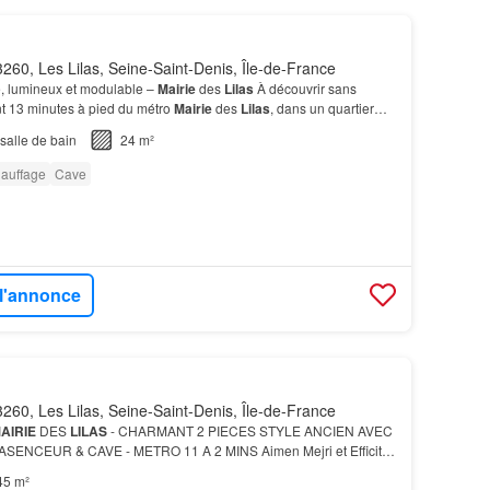
260, Les Lilas, Seine-Saint-Denis, Île-de-France
, lumineux et modulable –
Mairie
des
Lilas
À découvrir sans
nt 13 minutes à pied du métro
Mairie
des
Lilas
, dans un quartier
rès bien desservi.…
salle de bain
24 m²
auffage
Cave
 l'annonce
260, Les Lilas, Seine-Saint-Denis, Île-de-France
AIRIE
DES
LILAS
- CHARMANT 2 PIECES STYLE ANCIEN AVEC
ENCEUR & CAVE - METRO 11 A 2 MINS Aimen Mejri et Efficity,
n ligne, vous proposent cette nouveauté idéale pour un…
45 m²