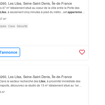
260, Les Lilas, Seine-Saint-Denis, Île-de-France
s 47 m² Idéalement situé au coeur de la ville entre la Porte des
Lilas
, à seulement cinq minutes à pied du métro , cet
appartement
 surface de 46,91 m² représente…
47 m²
uipée
Cave
Sécurité
 l'annonce
260, Les Lilas, Seine-Saint-Denis, Île-de-France
 Dans le secteur recherché des
Lilas
, à proximité immédiate des
nsports, découvrez ce studio de 13 m² idéalement situé au 1er
 minutes à pied du métro
Mairie
des Lil…
3 m²