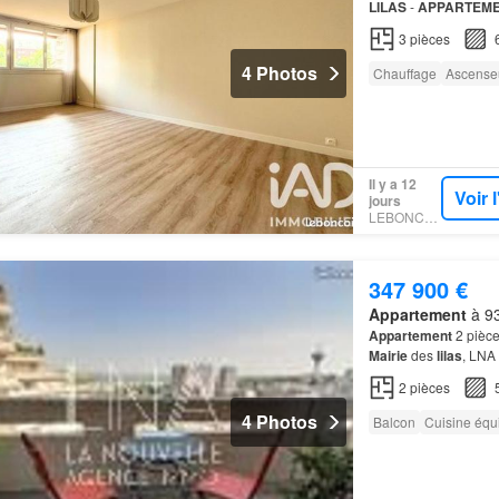
LILAS
-
APPARTEMEN
VOTEE
Mairie
des
Li
3
pièces
4 Photos
Chauffage
Ascense
Il y a 12
Voir 
jours
LEBONCOIN
347 900 €
Appartement
à 93
Appartement
2 pièce
Mairie
des
lilas
, LNA
environnement calme
2
pièces
4 Photos
Balcon
Cuisine équ