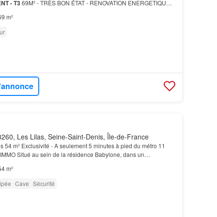
T - T3
69M² - TRÈS BON ÉTAT - RENOVATION ENERGETIQUE
las
.…
69 m²
ur
l'annonce
260, Les Lilas, Seine-Saint-Denis, Île-de-France
s 54 m² Exclusivité - A seulement 5 minutes à pied du métro 11
 IMMO Situé au sein de la résidence Babylone, dans un
 et agréable, découvrez ce charmant
appartement
2…
54 m²
ipée
Cave
Sécurité