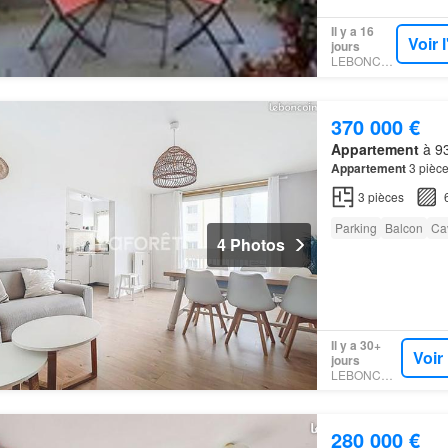
Il y a 16
Voir 
jours
LEBONCOIN
370 000 €
Appartement
à 93
Appartement
3 pièce
3
pièces
Parking
Balcon
Ca
4 Photos
Il y a 30+
Voir
jours
LEBONCOIN
280 000 €