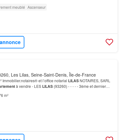
èrement meublé
Ascenseur
l'annonce
260, Les Lilas, Seine-Saint-Denis, Île-de-France
Immobilier.notaires® et l’office notarial
LILAS
NOTAIRES, SARL
rtement
à vendre - LES
LILAS
(93260) - - - - - 3ème et dernier
d'un petit immeuble ancien situé dans…
76 m²
l'annonce