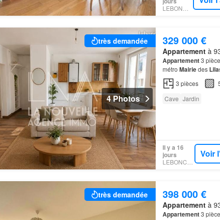
jours
LEBONCOIN
329 000 €
très demandée
Appartement
à 93
Appartement
3 pièce
métro
Mairie
des
Lila
appartement
3 pièce
3
pièces
4 Photos
Cave
Jardin
Il y a 16
Voir 
jours
LEBONCOIN
398 000 €
très demandée
Appartement
à 93
Appartement
3 pièce