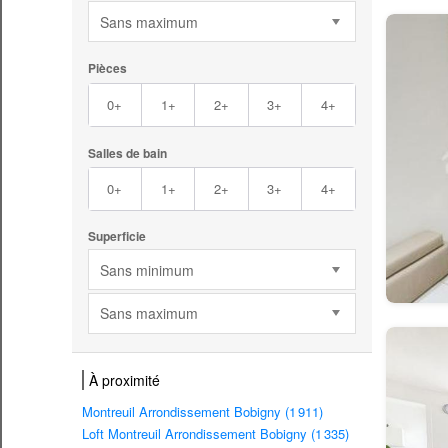
Sans maximum
Pièces
0+
1+
2+
3+
4+
Salles de bain
0+
1+
2+
3+
4+
Superficie
Sans minimum
Sans maximum
À proximité
Montreuil Arrondissement Bobigny (1 911)
Loft Montreuil Arrondissement Bobigny (1 335)