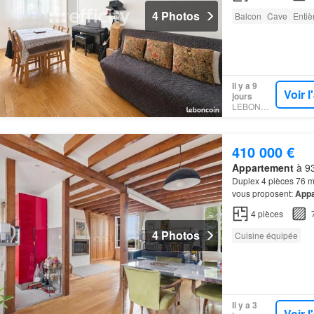
4 Photos
Balcon
Cave
Enti
Il y a 9
Voir 
jours
LEBONCOIN
410 000 €
Appartement
à 93
Duplex 4 pièces 76 m² 
vous proposent:
Appa
étage (22m2 Carrez) 
4
pièces
4 Photos
Cuisine équipée
Il y a 3
Voir 