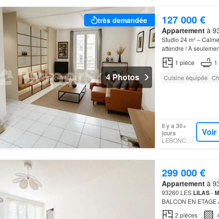
127 000 €
très demandée
Appartement
à 93
Studio 24 m² – Calme
attendre ! À seuleme
vivant, agréable et t
1
pièce
1
4 Photos
Cuisine équipée
Ch
Il y a 30+
Voir
jours
LEBONCOIN
299 000 €
Appartement
à 93
93260 LES
LILAS
-
M
BALCON EN ETAGE AS
l'agence votre bien e
2
pièces