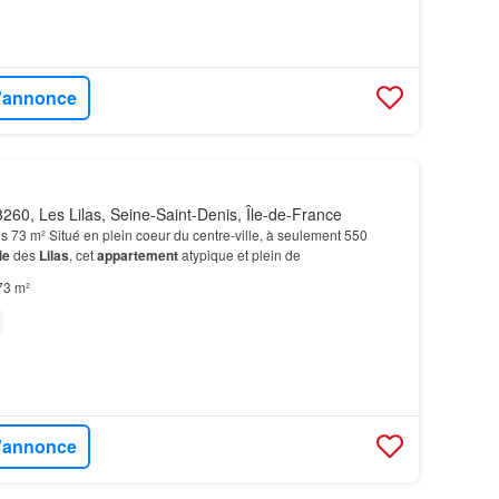
l'annonce
260, Les Lilas, Seine-Saint-Denis, Île-de-France
s 73 m² Situé en plein coeur du centre-ville, à seulement 550
ie
des
Lilas
, cet
appartement
atypique et plein de
73 m²
l'annonce