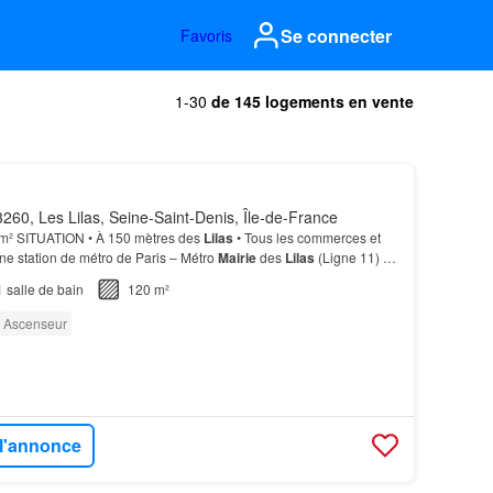
Se connecter
Favoris
1-30
de 145 logements en vente
260, Les Lilas, Seine-Saint-Denis, Île-de-France
 m² SITUATION • À 150 mètres des
Lilas
• Tous les commerces et
une station de métro de Paris – Métro
Mairie
des
Lilas
(Ligne 11) à
ES PLUS • 3ème et dernier étage ave…
1
salle de bain
120 m²
Ascenseur
 l'annonce