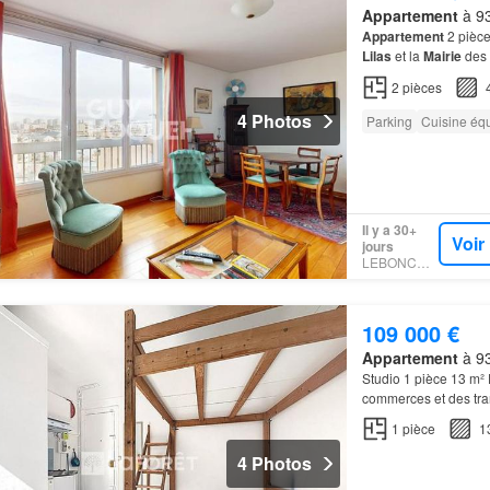
Appartement
à 93
Appartement
2 pièce
Lilas
et la
Mairie
des
de deux pièces d'une
2
pièces
4 Photos
Parking
Cuisine éq
Il y a 30+
Voir
jours
LEBONCOIN
109 000 €
Appartement
à 93
Studio 1 pièce 13 m²
commerces et des tra
étage, à seulement 5
1
pièce
1
4 Photos