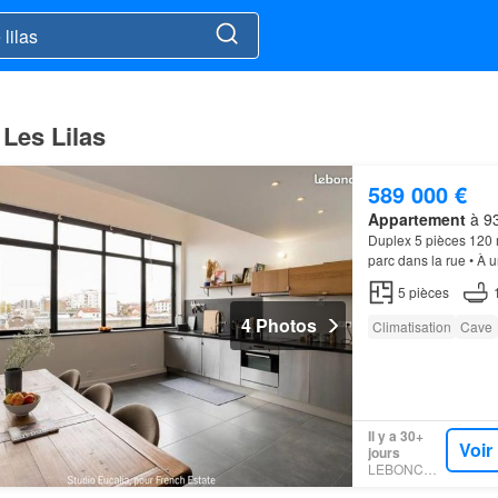
 Les Lilas
589 000 €
Appartement
à 93
Duplex 5 pièces 120
parc dans la rue • À 
10 minutes à pied L
5
pièces
4 Photos
Climatisation
Cave
Il y a 30+
Voir
jours
LEBONCOIN