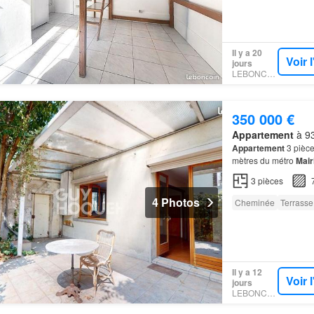
Il y a 20
Voir 
jours
LEBONCOIN
350 000 €
Appartement
à 93
Appartement
3 pièce
mètres du métro
Mair
3
pièces
4 Photos
Cheminée
Terrasse
Il y a 12
Voir 
jours
LEBONCOIN