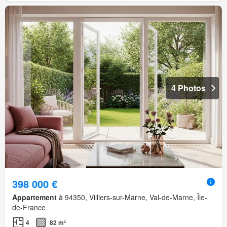
4 Photos
398 000 €
Appartement
à 94350, Villiers-sur-Marne, Val-de-Marne, Île-
de-France
4
82 m²