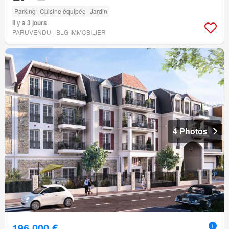
Parking
Cuisine équipée
Jardin
Il y a 3 jours
PARUVENDU - BLG IMMOBILIER
4 Photos
196 000 €