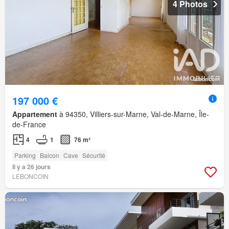
4 Photos
197 000 €
Appartement
à 94350, Villiers-sur-Marne, Val-de-Marne, Île-
de-France
4
1
76 m²
Parking
Balcon
Cave
Sécurité
Il y a 26 jours
LEBONCOIN