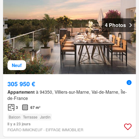
4 Photos
Neuf
305 950 €
Appartement
à 94350, Villiers-sur-Marne, Val-de-Marne, Île-
de-France
3
67 m²
Balcon
Terrasse
Jardin
Il y a 23 jours
FIGARO IMMONEUF - EIFFAGE IMMOBILIER