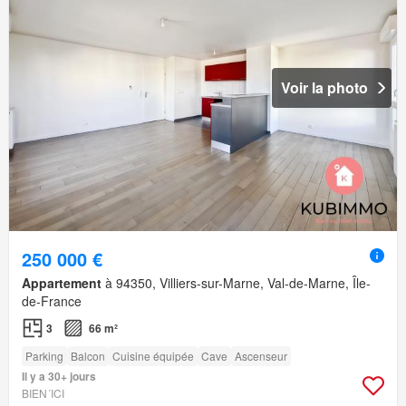
Voir la photo
250 000 €
Appartement
à 94350, Villiers-sur-Marne, Val-de-Marne, Île-
de-France
3
66 m²
Parking
Balcon
Cuisine équipée
Cave
Ascenseur
Il y a 30+ jours
BIEN´ICI