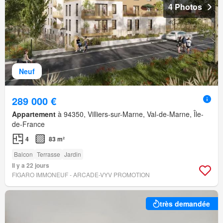
4 Photos
Neuf
289 000 €
Appartement
à 94350, Villiers-sur-Marne, Val-de-Marne, Île-
de-France
4
83 m²
Balcon
Terrasse
Jardin
Il y a 22 jours
FIGARO IMMONEUF - ARCADE-VYV PROMOTION
très demandée