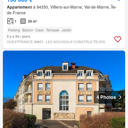
Appartement
à 94350, Villiers-sur-Marne, Val-de-Marne, Île-
de-France
1
28 m²
Parking
Balcon
Cave
Terrasse
Jardin
Il y a 30+ jours
OUESTFRANCE-IMMO - LES NOUVEAUX CONSTRUCTEURS
4 Photos