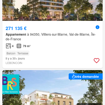
271 135 €
Appartement
à 94350, Villiers-sur-Marne, Val-de-Marne, Île-
de-France
4
79 m²
Balcon
Terrasse
Il y a 30+ jours
LEBONCOIN
très demandée