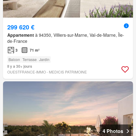
299 620 €
Appartement
à 94350, Villiers-sur-Marne, Val-de-Marne, Île-
de-France
3
71 m²
Balcon
Terrasse
Jardin
Il y a 30+ jours
OUESTFRANCE-IMMO - MEDICIS PATRIMOINE
4 Photos