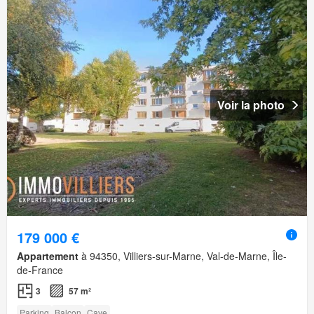
Voir la photo
179 000 €
Appartement
à 94350, Villiers-sur-Marne, Val-de-Marne, Île-
de-France
3
57 m²
Parking
Balcon
Cave