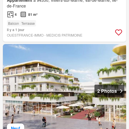
de-France
4
81 m²
Balcon
Terrasse
Il y a 1 jour
OUESTFRANCE-IMMO - MEDICIS PATRIMOINE
2 Photos
Neuf