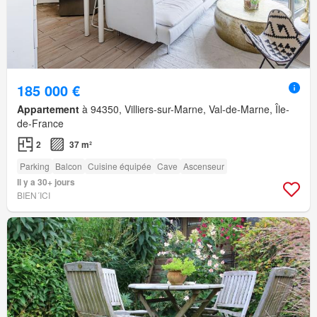
185 000 €
Appartement
à 94350, Villiers-sur-Marne, Val-de-Marne, Île-
de-France
2
37 m²
Parking
Balcon
Cuisine équipée
Cave
Ascenseur
Il y a 30+ jours
BIEN´ICI