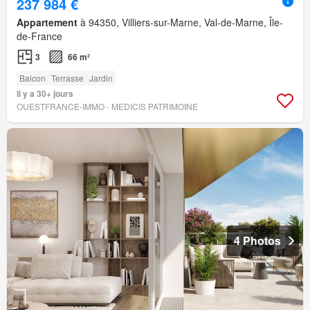
237 984 €
Appartement
à 94350, Villiers-sur-Marne, Val-de-Marne, Île-
de-France
3
66 m²
Balcon
Terrasse
Jardin
Il y a 30+ jours
OUESTFRANCE-IMMO - MEDICIS PATRIMOINE
4 Photos