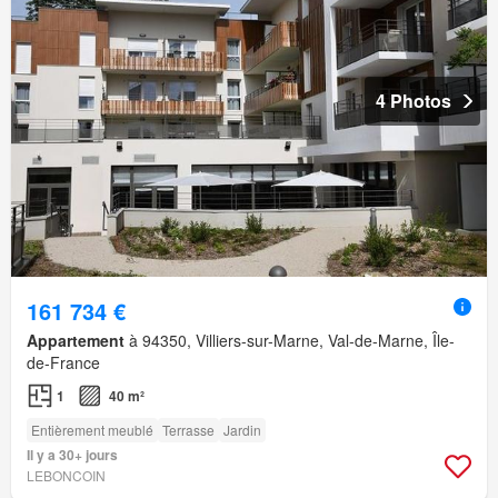
4 Photos
161 734 €
Appartement
à 94350, Villiers-sur-Marne, Val-de-Marne, Île-
de-France
1
40 m²
Entièrement meublé
Terrasse
Jardin
Il y a 30+ jours
LEBONCOIN