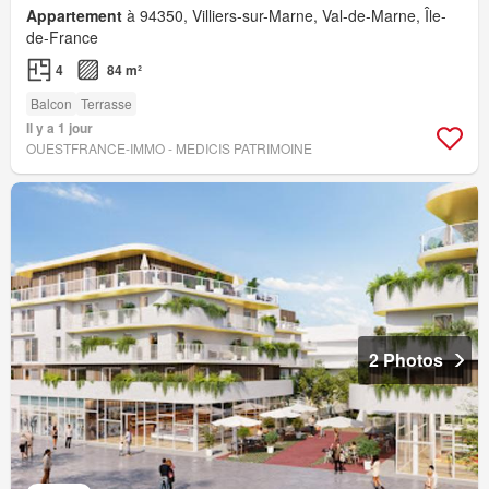
Appartement
à 94350, Villiers-sur-Marne, Val-de-Marne, Île-
de-France
4
84 m²
Balcon
Terrasse
Il y a 1 jour
OUESTFRANCE-IMMO - MEDICIS PATRIMOINE
2 Photos