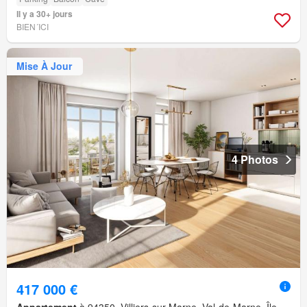
Il y a 30+ jours
BIEN´ICI
Mise À Jour
4 Photos
417 000 €
Appartement
à 94350, Villiers-sur-Marne, Val-de-Marne, Île-