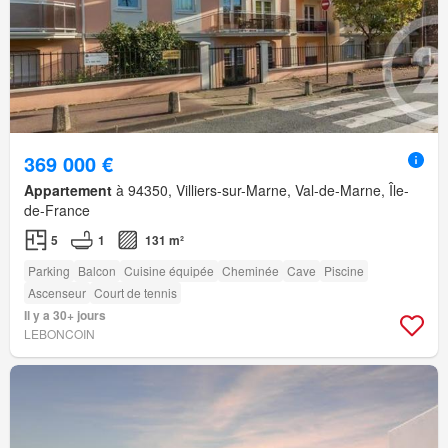
369 000 €
Appartement
à 94350, Villiers-sur-Marne, Val-de-Marne, Île-
de-France
5
1
131 m²
Parking
Balcon
Cuisine équipée
Cheminée
Cave
Piscine
Ascenseur
Court de tennis
Il y a 30+ jours
LEBONCOIN