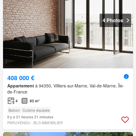
4 Photos
408 000 €
Appartement
à 94350, Villiers-sur-Marne, Val-de-Marne, Île-
de-France
4
83 m²
Balcon
Cuisine équipée
Il y a 21 heures 21 minutes
PARUVENDU - BLG IMMOBILIER