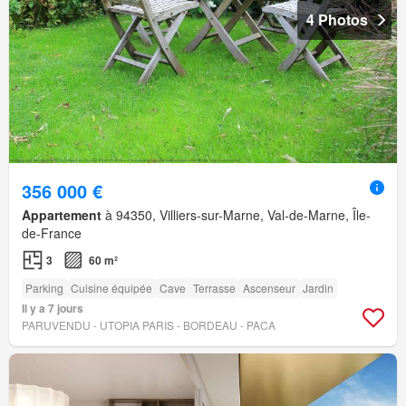
4 Photos
356 000 €
Appartement
à 94350, Villiers-sur-Marne, Val-de-Marne, Île-
de-France
3
60 m²
Parking
Cuisine équipée
Cave
Terrasse
Ascenseur
Jardin
Il y a 7 jours
PARUVENDU - UTOPIA PARIS - BORDEAU - PACA