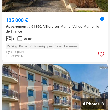
135 000 €
Appartement
à 94350, Villiers-sur-Marne, Val-de-Marne, Île-
de-France
1
26 m²
Parking
Balcon
Cuisine équipée
Cave
Ascenseur
Il y a 17 jours
LEBONCOIN
4 Photos