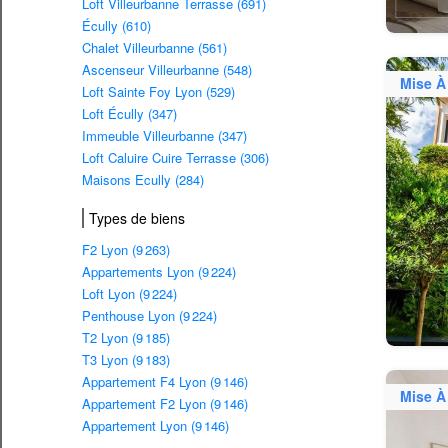
Loft Villeurbanne Terrasse (691)
Écully (610)
Chalet Villeurbanne (561)
Ascenseur Villeurbanne (548)
Mise À
Loft Sainte Foy Lyon (529)
Loft Écully (347)
Immeuble Villeurbanne (347)
Loft Caluire Cuire Terrasse (306)
Maisons Ecully (284)
Types de biens
F2 Lyon (9 263)
Appartements Lyon (9 224)
Loft Lyon (9 224)
Penthouse Lyon (9 224)
T2 Lyon (9 185)
T3 Lyon (9 183)
Appartement F4 Lyon (9 146)
Mise À
Appartement F2 Lyon (9 146)
Appartement Lyon (9 146)