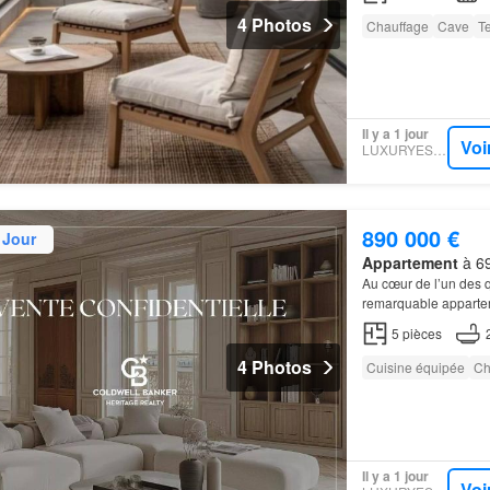
4 Photos
Chauffage
Cave
T
Il y a 1 jour
Voi
LUXURYESTATE
890 000 €
 Jour
Appartement
à 69
Au cœur de l’un des q
remarquable appartem
confidentiel, réuniss
5
pièces
4 Photos
Cuisine équipée
Ch
Il y a 1 jour
Voi