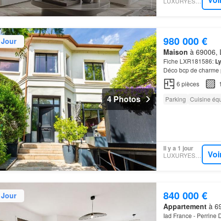
LUXURYESTATE
980 000 €
 Jour
Maison
à 69006, 
Fiche LXR181586:
L
Déco bcp de charme p
6
pièces
4 Photos
Parking
Cuisine éq
Il y a 1 jour
Voi
LUXURYESTATE
840 000 €
 Jour
Appartement
à 69
Iad France - Perrine