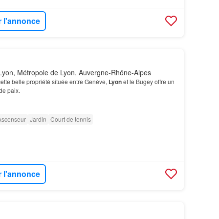
r l'annonce
Lyon, Métropole de Lyon, Auvergne-Rhône-Alpes
cette belle propriété située entre Genève,
Lyon
et le Bugey offre un
de paix.
Ascenseur
Jardin
Court de tennis
r l'annonce