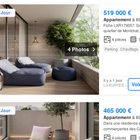
519 000 €
 Jour
Appartement
à 69
Fiche LXR179057: Dan
quartier de Montchat,
NF Habitat, RE 2020, 
4
pièces
4 Photos
Parking
Chauffage
Il y a 1 jour
Voi
LUXURYESTATE
465 000 €
 Jour
Appartement
à 69
Dans une résidence s
commerçantes des Cou
4
pièces