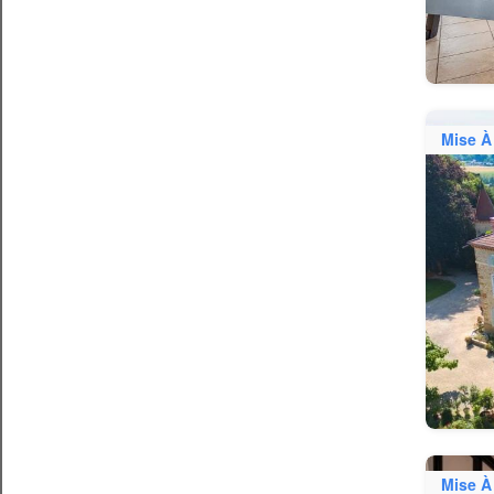
Mise À
Mise À