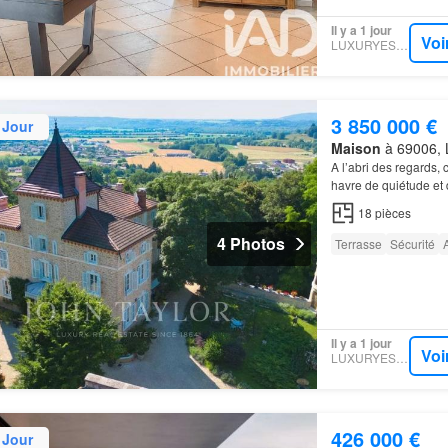
Il y a 1 jour
Voi
LUXURYESTATE
3 850 000 €
 Jour
Maison
à 69006, 
A l’abri des regards, 
havre de quiétude et 
18
pièces
4 Photos
Terrasse
Sécurité
Il y a 1 jour
Voi
LUXURYESTATE
426 000 €
 Jour