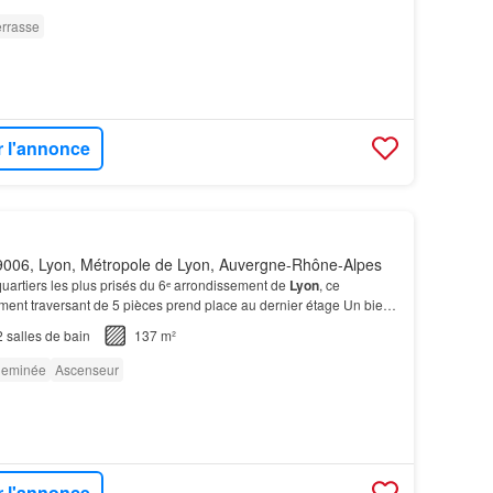
errasse
r l'annonce
006, Lyon, Métropole de Lyon, Auvergne-Rhône-Alpes
uartiers les plus prisés du 6ᵉ arrondissement de
Lyon
, ce
ent traversant de 5 pièces prend place au dernier étage Un bien
ant emplacement d’exception, cachet, lumi…
2
salles de bain
137 m²
eminée
Ascenseur
r l'annonce