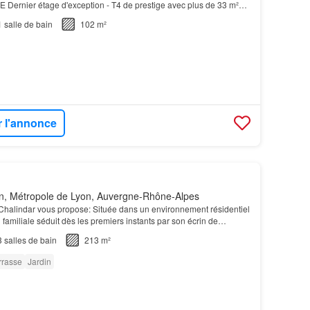
rnier étage d'exception - T4 de prestige avec plus de 33 m²
s EN FRAIS DE NOTAIRE REDUITS Au cOEur du très pris…
1
salle de bain
102 m²
r l'annonce
n, Métropole de Lyon, Auvergne-Rhône-Alpes
 Chalindar vous propose: Située dans un environnement résidentiel
 familiale séduit dès les premiers instants par son écrin de
té omniprésente et la générosité de…
3
salles de bain
213 m²
rrasse
Jardin