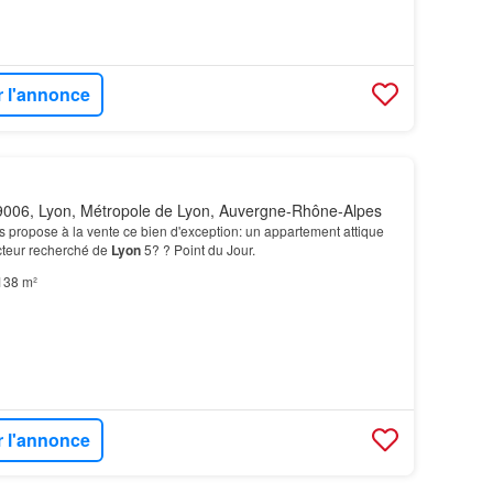
r l'annonce
006, Lyon, Métropole de Lyon, Auvergne-Rhône-Alpes
 propose à la vente ce bien d'exception: un appartement attique
cteur recherché de
Lyon
5? ? Point du Jour.
138 m²
r l'annonce