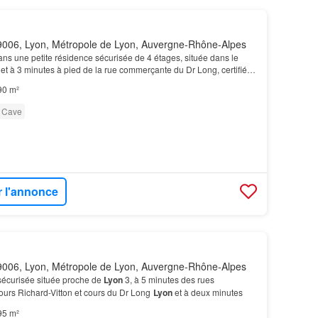
006, Lyon, Métropole de Lyon, Auvergne-Rhône-Alpes
s une petite résidence sécurisée de 4 étages, située dans le
 et à 3 minutes à pied de la rue commerçante du Dr Long, certifié
elle profite des meilleures solution…
90 m²
Cave
r l'annonce
006, Lyon, Métropole de Lyon, Auvergne-Rhône-Alpes
écurisée située proche de
Lyon
3, à 5 minutes des rues
rs Richard-Vitton et cours du Dr Long
Lyon
et à deux minutes
95 m²