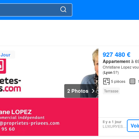
927 480 €
 Jour
Appartement
à 69
Christiane Lopez vous
(
Lyon
5?)
5
pièces
2 Photos
Terrasse
Il y a 1 jour
Voi
LUXURYESTATE