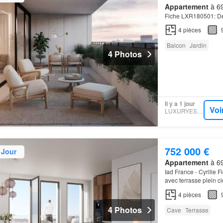
Appartement
à 69
Fiche LXR180501: Dern
4
pièces
Balcon
Jardin
4 Photos
Il y a 1 jour
Voi
LUXURYESTATE
752 000 €
 Jour
Appartement
à 69
Iad France - Cyrille 
avec terrasse plein ci
4
pièces
4 Photos
Cave
Terrasse