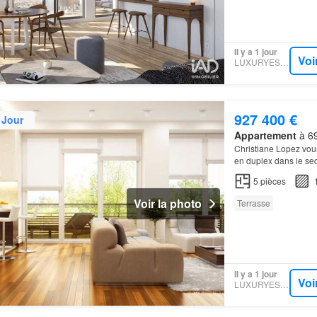
Il y a 1 jour
Voi
LUXURYESTATE
927 400 €
 Jour
Appartement
à 69
Christiane Lopez vous
en duplex dans le se
5
pièces
Voir la photo
Terrasse
Il y a 1 jour
Voi
LUXURYESTATE