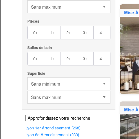
Sans maximum
Mise À
Pièces
0+
1+
2+
3+
4+
Salles de bain
0+
1+
2+
3+
4+
Superficie
Sans minimum
Sans maximum
Mise À
Approfondissez votre recherche
Lyon 1er Arrondissement (268)
Lyon 8e Arrondissement (239)