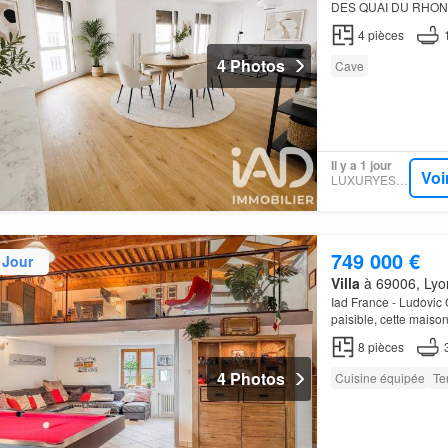
DES QUAI DU RHONE De
d'espaces extérieur
4
pièces
4 Photos
Cave
Il y a 1 jour
Voi
LUXURYESTATE
749 000 €
 Jour
Villa
à 69006, Lyo
Iad France - Ludovic
paisible, cette maison
verdure, sa luminosi
8
pièces
4 Photos
Cuisine équipée
Te