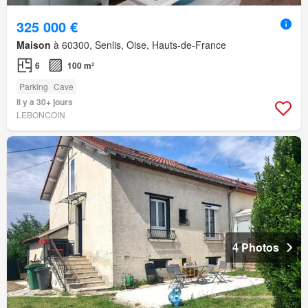
325 000 €
Maison
à 60300, Senlis, Oise, Hauts-de-France
6
100 m²
Parking
Cave
Il y a 30+ jours
LEBONCOIN
4 Photos