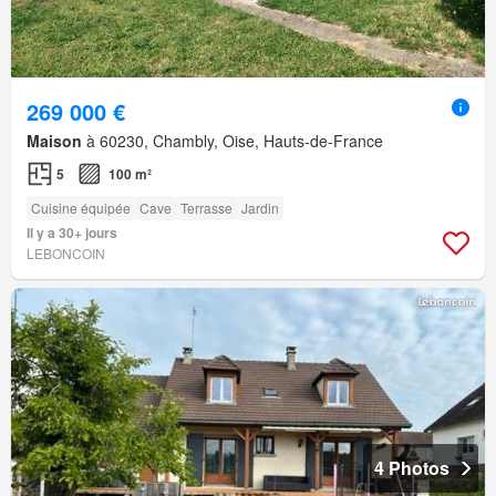
269 000 €
Maison
à 60230, Chambly, Oise, Hauts-de-France
5
100 m²
Cuisine équipée
Cave
Terrasse
Jardin
Il y a 30+ jours
LEBONCOIN
4 Photos