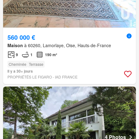
560 000 €
Maison
à 60260, Lamorlaye, Oise, Hauts-de-France
9
1
190 m²
Cheminée
Terrasse
Il y a 30+ jours
PROPRIÉTÉS LE FIGARO - IAD FRANCE
4 Photos