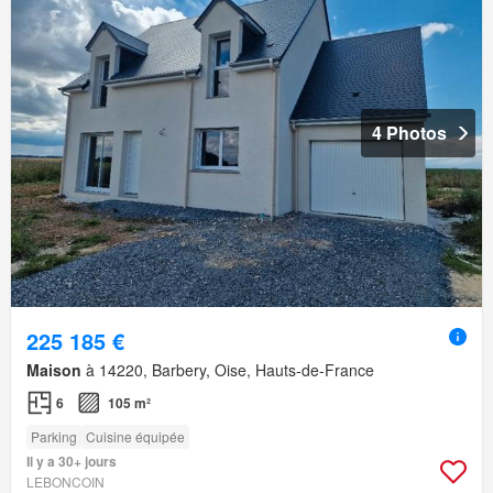
4 Photos
225 185 €
Maison
à 14220, Barbery, Oise, Hauts-de-France
6
105 m²
Parking
Cuisine équipée
Il y a 30+ jours
LEBONCOIN