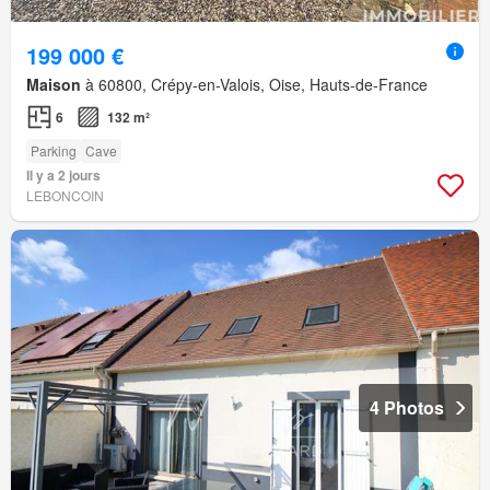
199 000 €
Maison
à 60800, Crépy-en-Valois, Oise, Hauts-de-France
6
132 m²
Parking
Cave
Il y a 2 jours
LEBONCOIN
4 Photos