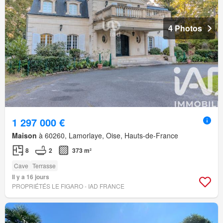
4 Photos
1 297 000 €
Maison
à 60260, Lamorlaye, Oise, Hauts-de-France
8
2
373 m²
Cave
Terrasse
Il y a 16 jours
PROPRIÉTÉS LE FIGARO - IAD FRANCE