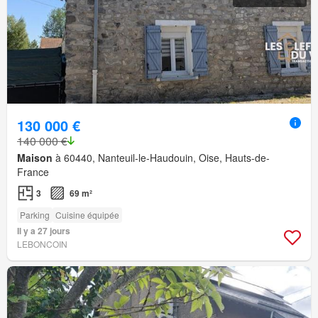
130 000 €
140 000 €
Maison
à 60440, Nanteuil-le-Haudouin, Oise, Hauts-de-
France
3
69 m²
Parking
Cuisine équipée
Il y a 27 jours
LEBONCOIN