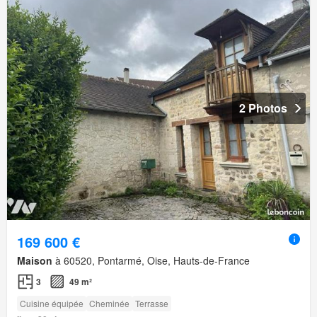
2 Photos
169 600 €
Maison
à 60520, Pontarmé, Oise, Hauts-de-France
3
49 m²
Cuisine équipée
Cheminée
Terrasse