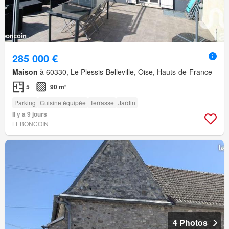
285 000 €
Maison
à 60330, Le Plessis-Belleville, Oise, Hauts-de-France
5
90 m²
Parking
Cuisine équipée
Terrasse
Jardin
Il y a 9 jours
LEBONCOIN
4 Photos