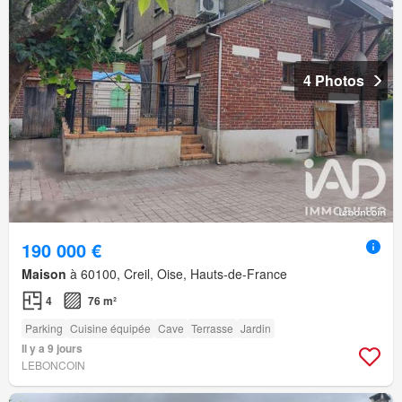
4 Photos
190 000 €
Maison
à 60100, Creil, Oise, Hauts-de-France
4
76 m²
Parking
Cuisine équipée
Cave
Terrasse
Jardin
Il y a 9 jours
LEBONCOIN