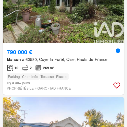
790 000 €
Maison
à 60580, Coye-la-Forêt, Oise, Hauts-de-France
10
2
269 m²
Parking
Cheminée
Terrasse
Piscine
Il y a 30+ jours
PROPRIÉTÉS LE FIGARO - IAD FRANCE