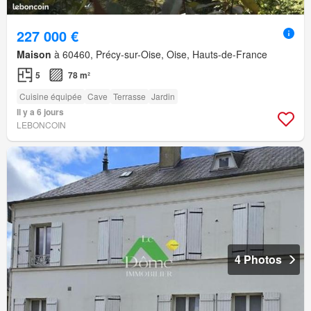
227 000 €
Maison
à 60460, Précy-sur-Oise, Oise, Hauts-de-France
5
78 m²
Cuisine équipée
Cave
Terrasse
Jardin
Il y a 6 jours
LEBONCOIN
4 Photos