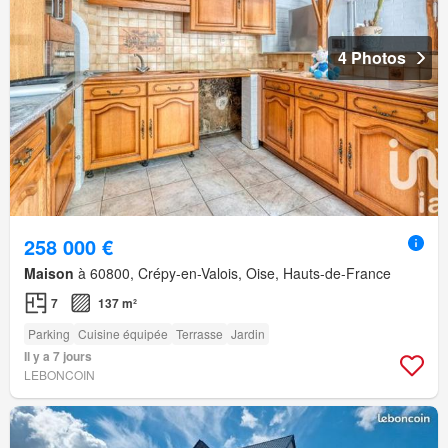
4 Photos
258 000 €
Maison
à 60800, Crépy-en-Valois, Oise, Hauts-de-France
7
137 m²
Parking
Cuisine équipée
Terrasse
Jardin
Il y a 7 jours
LEBONCOIN