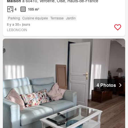
Maison
à 60410, Verberie, Oise, Hauts-de-France
4
105 m²
Parking
Cuisine équipée
Terrasse
Jardin
Il y a 30+ jours
LEBONCOIN
4 Photos