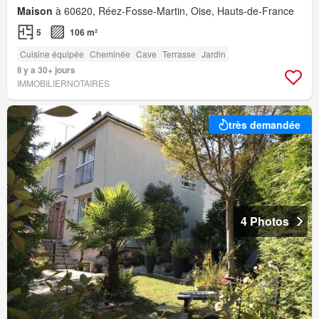
Maison
à 60620, Réez-Fosse-Martin, Oise, Hauts-de-France
5
106 m²
Cuisine équipée
Cheminée
Cave
Terrasse
Jardin
Il y a 30+ jours
IMMOBILIERNOTAIRES
très demandée
4 Photos