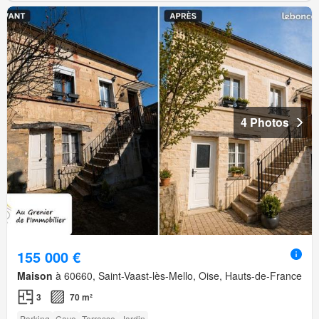
4 Photos
155 000 €
Maison
à 60660, Saint-Vaast-lès-Mello, Oise, Hauts-de-France
3
70 m²
Parking
Cave
Terrasse
Jardin