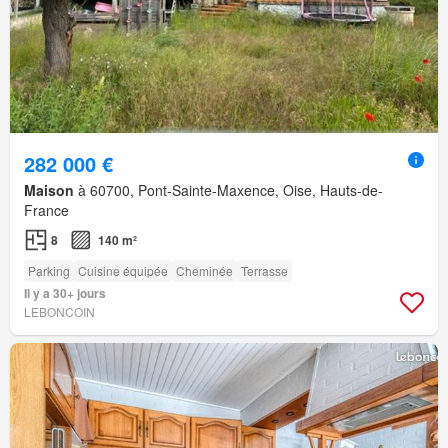
282 000 €
Maison
à 60700, Pont-Sainte-Maxence, Oise, Hauts-de-
France
8
140 m²
Parking
Cuisine équipée
Cheminée
Terrasse
Il y a 30+ jours
LEBONCOIN