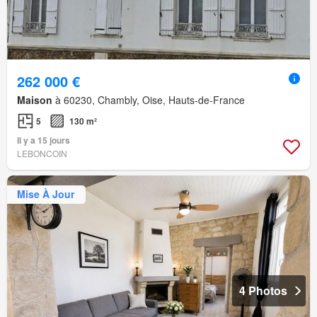
262 000 €
Maison
à 60230, Chambly, Oise, Hauts-de-France
5
130 m²
Il y a 15 jours
LEBONCOIN
Mise À Jour
4 Photos