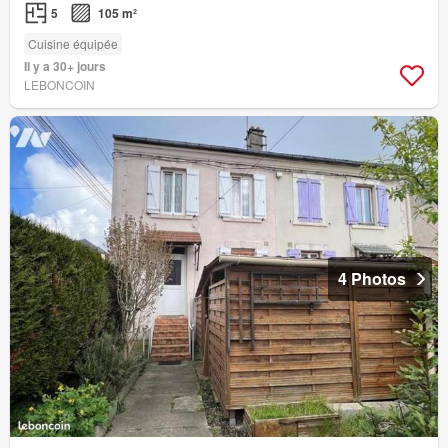
5
105 m²
Cuisine équipée
Il y a 30+ jours
LEBONCOIN
4 Photos