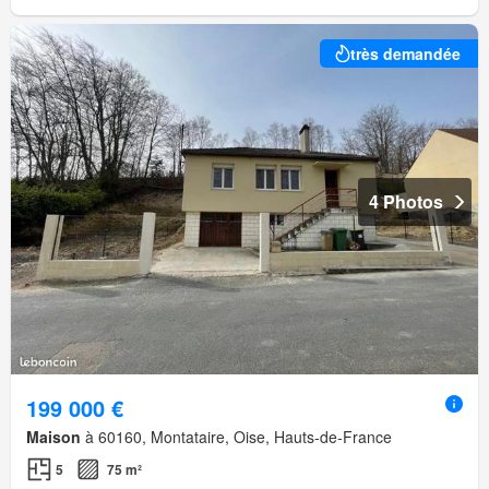
très demandée
4 Photos
199 000 €
Maison
à 60160, Montataire, Oise, Hauts-de-France
5
75 m²