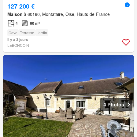
127 200 €
Maison
à 60160, Montataire, Oise, Hauts-de-France
4
60 m²
Cave
Terrasse
Jardin
Il y a 3 jours
LEBONCOIN
4 Photos