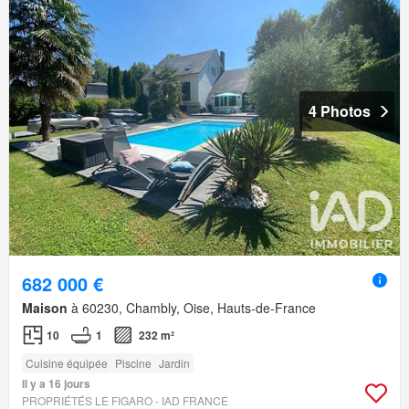
4 Photos
682 000 €
Maison
à 60230, Chambly, Oise, Hauts-de-France
10
1
232 m²
Cuisine équipée
Piscine
Jardin
Il y a 16 jours
PROPRIÉTÉS LE FIGARO - IAD FRANCE