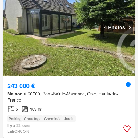
4 Photos
243 000 €
Maison
à 60700, Pont-Sainte-Maxence, Oise, Hauts-de-
France
5
103 m²
Parking
Chauffage
Cheminée
Jardin
Il y a 22 jours
LEBONCOIN