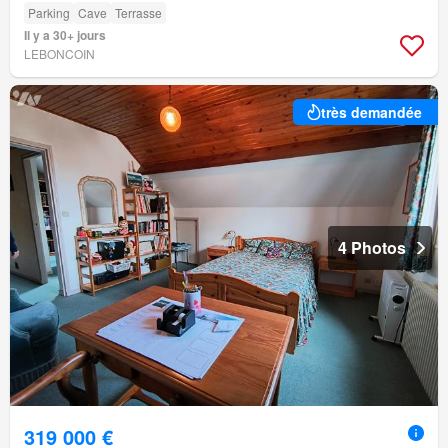
Parking
Cave
Terrasse
Il y a 30+ jours
LEBONCOIN
très demandée
4 Photos
319 000 €