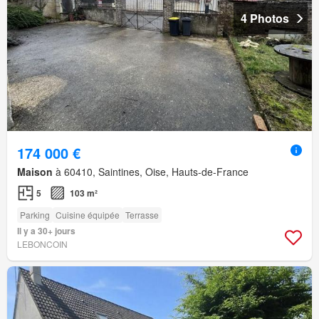
4 Photos
174 000 €
Maison
à 60410, Saintines, Oise, Hauts-de-France
5
103 m²
Parking
Cuisine équipée
Terrasse
Il y a 30+ jours
LEBONCOIN