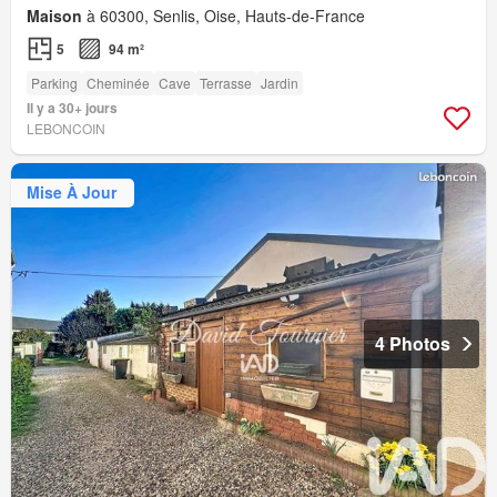
Maison
à 60300, Senlis, Oise, Hauts-de-France
5
94 m²
Parking
Cheminée
Cave
Terrasse
Jardin
Il y a 30+ jours
LEBONCOIN
Mise À Jour
4 Photos