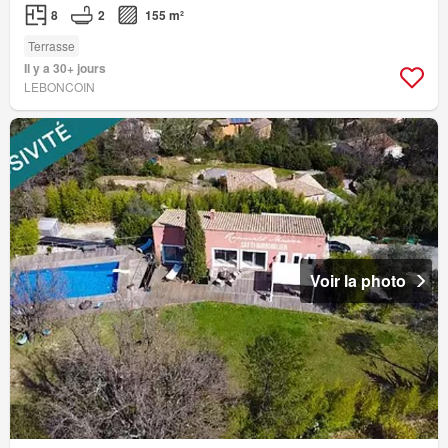
8
2
155 m²
Terrasse
Il y a 30+ jours
LEBONCOIN
Voir la photo