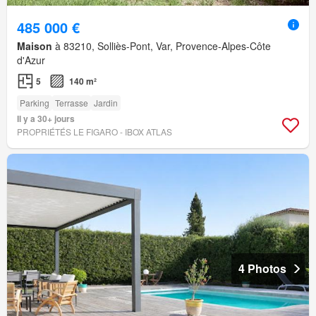
485 000 €
Maison
à 83210, Solliès-Pont, Var, Provence-Alpes-Côte
d'Azur
5
140 m²
Parking
Terrasse
Jardin
Il y a 30+ jours
PROPRIÉTÉS LE FIGARO - IBOX ATLAS
4 Photos