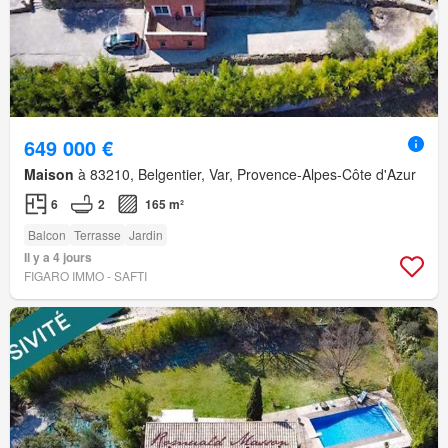
649 000 €
Maison
à 83210, Belgentier, Var, Provence-Alpes-Côte d'Azur
6
2
165 m²
Balcon
Terrasse
Jardin
Il y a 4 jours
FIGARO IMMO - SAFTI