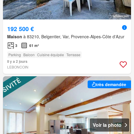
192 500 €
Maison
à 83210, Belgentier, Var, Provence-Alpes-Côte d'Azur
3
61 m²
Parking
Balcon
Cuisine équipée
Terrasse
Il y a 2 jours
LEBONCOIN
très demandée
Voir la photo