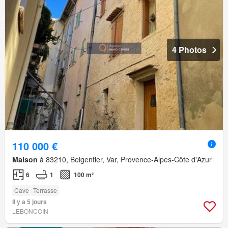
4 Photos
110 000 €
Maison
à 83210, Belgentier, Var, Provence-Alpes-Côte d'Azur
6
1
100 m²
Cave
Terrasse
Il y a 5 jours
LEBONCOIN