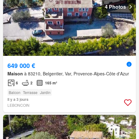
4 Photos
649 000 €
Maison
à 83210, Belgentier, Var, Provence-Alpes-Côte d'Azur
6
2
165 m²
Balcon
Terrasse
Jardin
Il y a 3 jours
LEBONCOIN