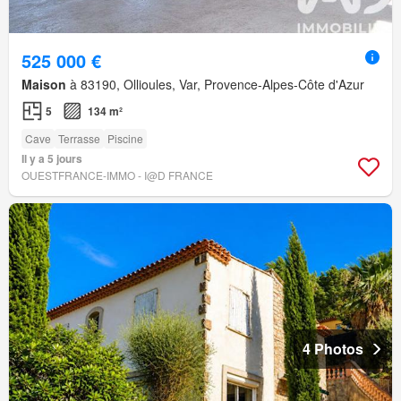
525 000 €
Maison
à 83190, Ollioules, Var, Provence-Alpes-Côte d'Azur
5
134 m²
Cave
Terrasse
Piscine
Il y a 5 jours
OUESTFRANCE-IMMO - I@D FRANCE
4 Photos