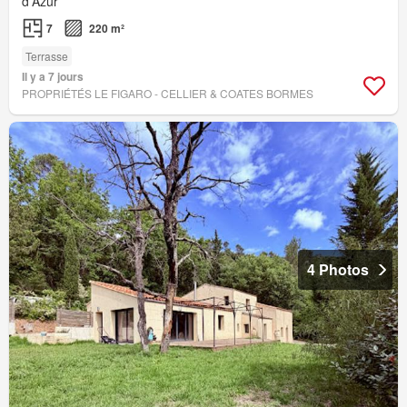
d'Azur
7
220 m²
Terrasse
Il y a 7 jours
PROPRIÉTÉS LE FIGARO - CELLIER & COATES BORMES
4 Photos