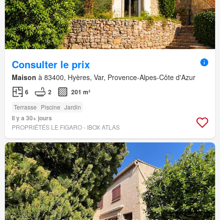
Consulter le prix
Maison
à 83400, Hyères, Var, Provence-Alpes-Côte d'Azur
6
2
201 m²
Terrasse
Piscine
Jardin
Il y a 30+ jours
PROPRIÉTÉS LE FIGARO - IBOX ATLAS