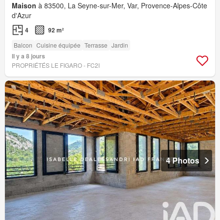
Maison
à 83500, La Seyne-sur-Mer, Var, Provence-Alpes-Côte
d'Azur
4
92 m²
Balcon
Cuisine équipée
Terrasse
Jardin
Il y a 8 jours
PROPRIÉTÉS LE FIGARO - FC2I
4 Photos