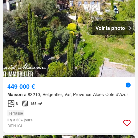
Voir la photo
449 000 €
Maison
à 83210, Belgentier, Var, Provence-Alpes-Côte d'Azur
8
155 m²
Terrasse
Il y a 30+ jours
BIEN´ICI