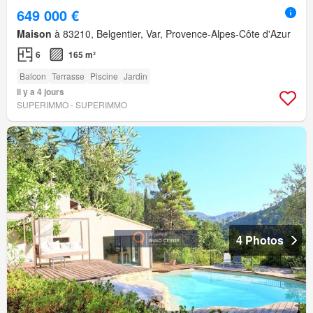
649 000 €
Maison
à 83210, Belgentier, Var, Provence-Alpes-Côte d'Azur
6
165 m²
Balcon
Terrasse
Piscine
Jardin
Il y a 4 jours
SUPERIMMO - SUPERIMMO
4 Photos