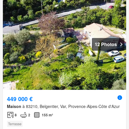
12 Photos
449 000 €
Maison
à 83210, Belgentier, Var, Provence-Alpes-Côte d'Azur
8
2
155 m²
Terrasse