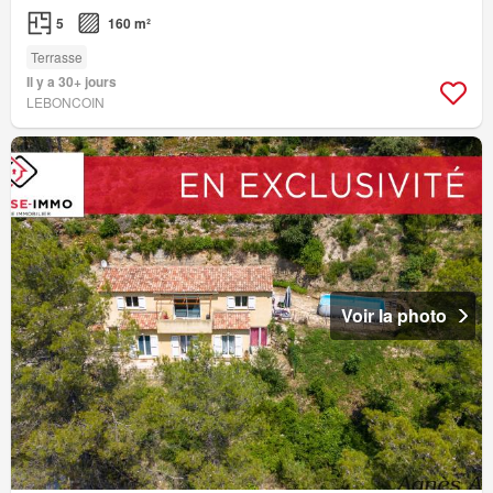
5
160 m²
Terrasse
Il y a 30+ jours
LEBONCOIN
Voir la photo