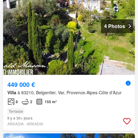
4 Photos
449 000 €
Villa
à 83210, Belgentier, Var, Provence-Alpes-Côte d'Azur
8
2
155 m²
Terrasse
Il y a 30+ jours
ARKADIA - ARKADIA