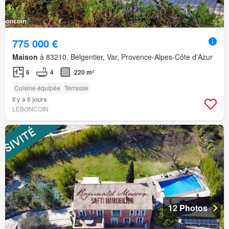
775 000 €
Maison
à 83210, Belgentier, Var, Provence-Alpes-Côte d'Azur
6
4
220 m²
Cuisine équipée
Terrasse
Il y a 6 jours
LEBONCOIN
12 Photos