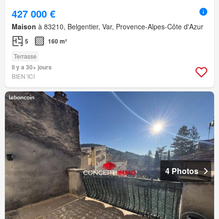
427 000 €
Maison
à 83210, Belgentier, Var, Provence-Alpes-Côte d'Azur
5
160 m²
Terrasse
Il y a 30+ jours
BIEN´ICI
4 Photos