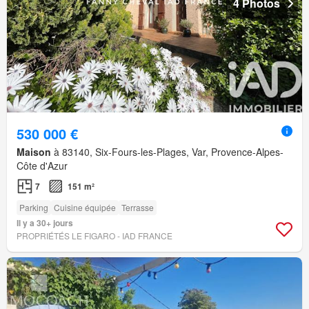
4 Photos
530 000 €
Maison
à 83140, Six-Fours-les-Plages, Var, Provence-Alpes-
Côte d'Azur
7
151 m²
Parking
Cuisine équipée
Terrasse
Il y a 30+ jours
PROPRIÉTÉS LE FIGARO - IAD FRANCE