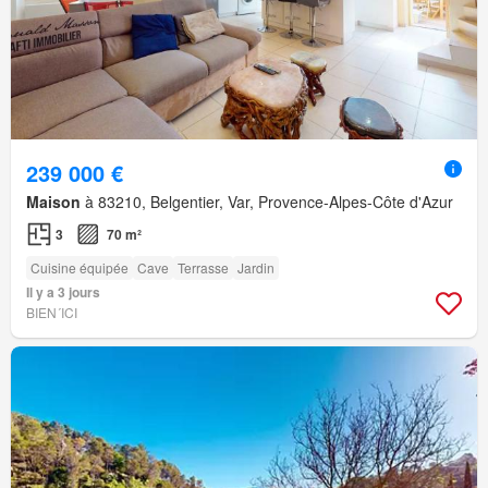
239 000 €
Maison
à 83210, Belgentier, Var, Provence-Alpes-Côte d'Azur
3
70 m²
Cuisine équipée
Cave
Terrasse
Jardin
Il y a 3 jours
BIEN´ICI