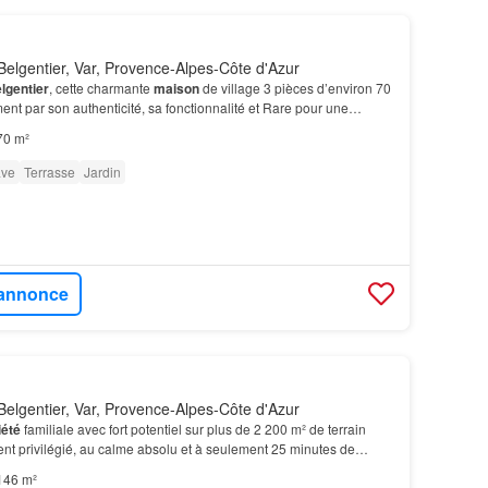
elgentier, Var, Provence-Alpes-Côte d'Azur
lgentier
, cette charmante
maison
de village 3 pièces d’environ 70
nt par son authenticité, sa fonctionnalité et Rare pour une
lle bénéficie d’une superbe terrasse d…
70 m²
ve
Terrasse
Jardin
l'annonce
elgentier, Var, Provence-Alpes-Côte d'Azur
iété
familiale avec fort potentiel sur plus de 2 200 m² de terrain
t privilégié, au calme absolu et à seulement 25 minutes de
tte
maison
familiale nichée au coeur d'un…
146 m²