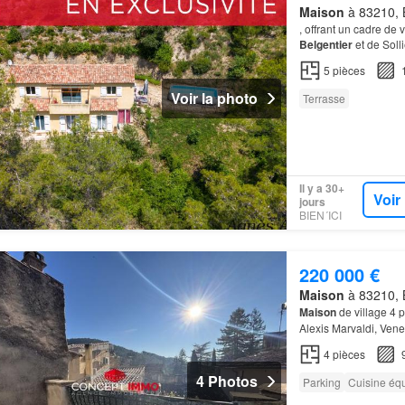
Maison
à 83210, B
, offrant un cadre de
Belgentier
et de Sol
5
pièces
Voir la photo
Terrasse
Il y a 30+
Voir
jours
BIEN´ICI
220 000 €
Maison
à 83210, B
Maison
de village 4
Alexis Marvaldi, Vene
4
pièces
4 Photos
Parking
Cuisine éq