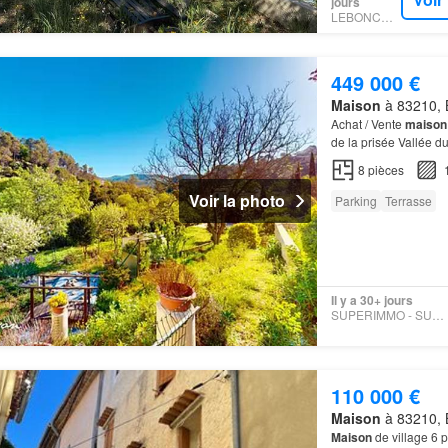
jours
LEBONCOIN
449 000 €
Maison
à 83210, B
Achat / Vente
maison
de la prisée Vallée 
une magnifique parce
8
pièces
Voir la photo
Parking
Terrasse
Il y a 30+ jours
SUPERIMMO - SUPERIMMO
110 000 €
Maison
à 83210, B
Maison
de village 