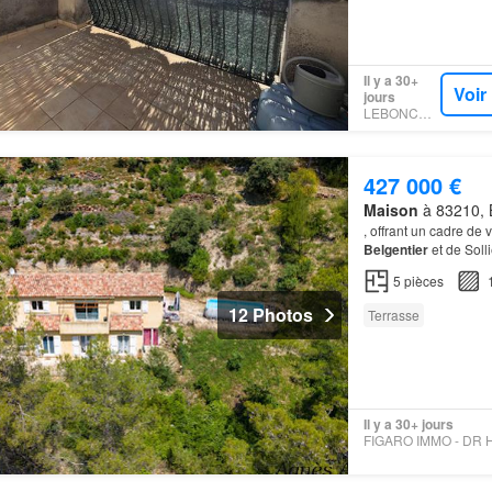
Il y a 30+
Voir
jours
LEBONCOIN
427 000 €
Maison
à 83210, B
, offrant un cadre de
Belgentier
et de Sol
5
pièces
12 Photos
Terrasse
Il y a 30+ jours