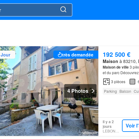
192 500 €
 Jour
très demandée
Maison
à 83210, B
Maison de ville
3 piè
et du parc Découvrez
à deux pas des comm
3
pièces
4 Photos
Parking
Balcon
Cu
Il y a 2
Voir 
jours
LEBONCOIN