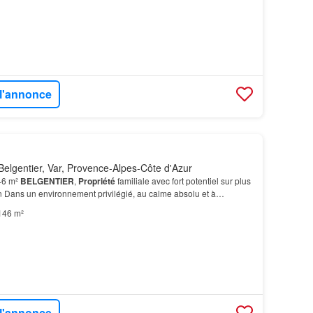
 l'annonce
elgentier, Var, Provence-Alpes-Côte d'Azur
46 m²
BELGENTIER
,
Propriété
familiale avec fort potentiel sur plus
n Dans un environnement privilégié, au calme absolu et à
 de Toulon, découvrez cette
maison
famil…
146 m²
 l'annonce