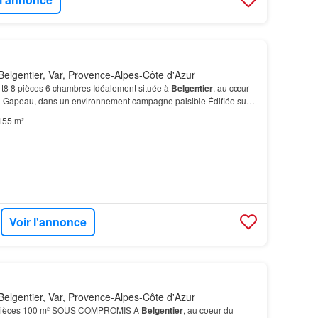
elgentier, Var, Provence-Alpes-Côte d'Azur
t8 8 pièces 6 chambres Idéalement située à
Belgentier
, au cœur
du Gapeau, dans un environnement campagne paisible Édifiée sur
lle arborée, entièrement clôturée, d’e…
155 m²
Voir l'annonce
elgentier, Var, Provence-Alpes-Côte d'Azur
6 pièces 100 m² SOUS COMPROMIS A
Belgentier
, au coeur du