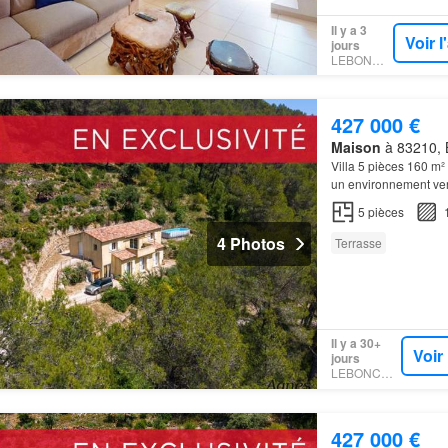
Il y a 3
Voir 
jours
LEBONCOIN
427 000 €
Maison
à 83210, B
Villa 5 pièces 160 m
un environnement verd
cette
maison
séduit p
5
pièces
4 Photos
Terrasse
Il y a 30+
Voir
jours
LEBONCOIN
427 000 €