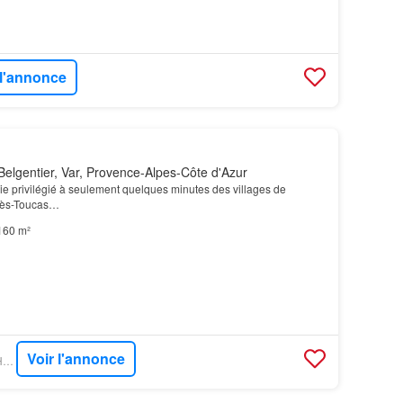
 l'annonce
elgentier, Var, Provence-Alpes-Côte d'Azur
 vie privilégié à seulement quelques minutes des villages de
liès-Toucas…
160 m²
Voir l'annonce
FIGARO IMMO - DR HOUSE IMMO