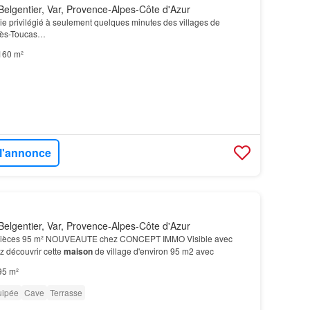
elgentier, Var, Provence-Alpes-Côte d'Azur
 vie privilégié à seulement quelques minutes des villages de
liès-Toucas…
160 m²
 l'annonce
elgentier, Var, Provence-Alpes-Côte d'Azur
 pièces 95 m² NOUVEAUTE chez CONCEPT IMMO Visible avec
z découvrir cette
maison
de village d'environ 95 m2 avec
95 m²
uipée
Cave
Terrasse