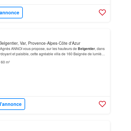
l'annonce
elgentier, Var, Provence-Alpes-Côte d'Azur
² Agnès ANNOI vous propose, sur les hauteurs de
Belgentier
, dans
oyant et paisible, cette agréable villa de 160 Baignée de lumière,
ar ses beaux volumes et sa dist…
160 m²
 l'annonce