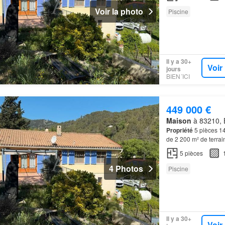
Voir la photo
Piscine
Il y a 30+
Voir
jours
BIEN´ICI
449 000 €
Maison
à 83210, B
Propriété
5 pièces 1
de 2 200 m² de terrai
seulement 25 minutes
5
pièces
4 Photos
Piscine
Il y a 30+
Voir