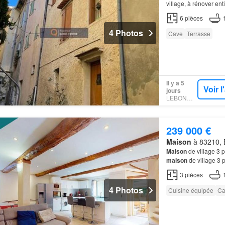
village, à rénover en
6
pièces
4 Photos
Cave
Terrasse
Il y a 5
Voir 
jours
LEBONCOIN
239 000 €
Maison
à 83210, B
Maison
de village 3 
maison
de village 3 
une
maison
de villag
3
pièces
4 Photos
Cuisine équipée
Ca