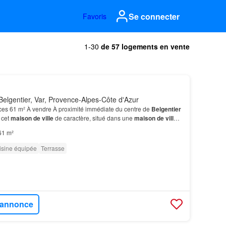
Se connecter
Favoris
1-30
de 57 logements en vente
elgentier, Var, Provence-Alpes-Côte d'Azur
ces 61 m² À vendre À proximité immédiate du centre de
Belgentier
 cet
maison de ville
de caractère, situé dans une
maison de ville
,
odités et du parc de
Belgentier
.…
61 m²
isine équipée
Terrasse
l'annonce