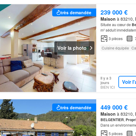
239 000 €
très demandée
Maison
à 83210, B
Située au cœur de
Be
m² séduit immédiateme
maison
de village, e
3
pièces
Voir la photo
Cuisine équipée
Ca
Il y a 3
Voir 
jours
BIEN´ICI
449 000 €
très demandée
Maison
à 83210, B
BELGENTIER
,
Propr
Dans un environnemen
Toulon, découvrez ce
5
pièces