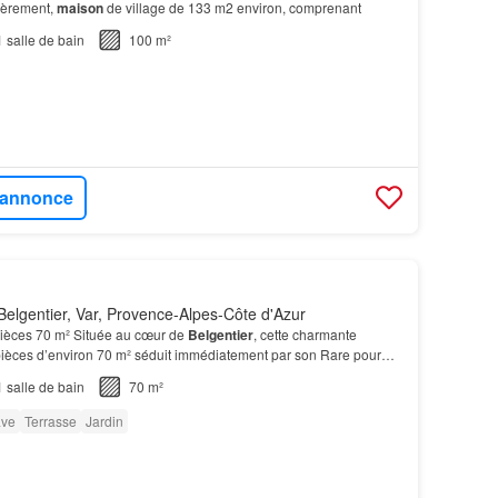
tièrement,
maison
de village de 133 m2 environ, comprenant
1
salle de bain
100 m²
l'annonce
elgentier, Var, Provence-Alpes-Côte d'Azur
pièces 70 m² Située au cœur de
Belgentier
, cette charmante
pièces d’environ 70 m² séduit immédiatement par son Rare pour
e, elle bénéficie d’une superbe terrasse d’e…
1
salle de bain
70 m²
ve
Terrasse
Jardin