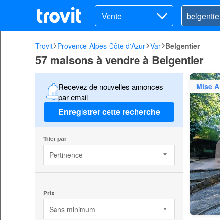
Vente
Trovit
Provence-Alpes-Côte d'Azur
Var
Belgentier
57 maisons à vendre à Belgentier
Mise À
Recevez de nouvelles annonces
par email
Enregistrer cette recherche
Trier par
Pertinence
Prix
Sans minimum