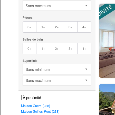
Sans maximum
Pièces
0+
1+
2+
3+
4+
Salles de bain
0+
1+
2+
3+
4+
Superficie
Sans minimum
Sans maximum
À proximité
Maison Cuers (288)
Maison Solliès Pont (238)