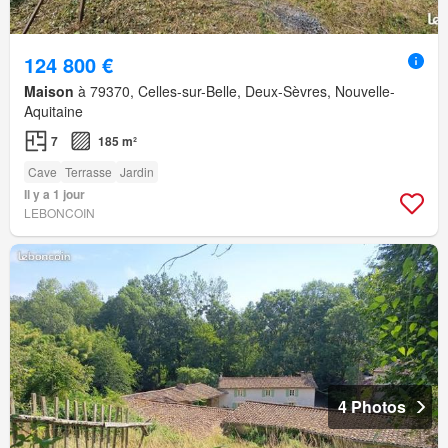
124 800 €
Maison
à 79370, Celles-sur-Belle, Deux-Sèvres, Nouvelle-
Aquitaine
7
185 m²
Cave
Terrasse
Jardin
Il y a 1 jour
LEBONCOIN
4 Photos