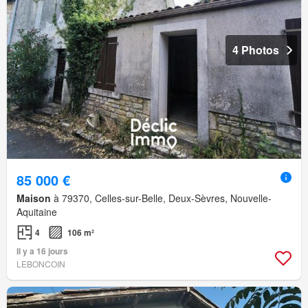
4 Photos
85 000 €
Maison
à 79370, Celles-sur-Belle, Deux-Sèvres, Nouvelle-
Aquitaine
4
106 m²
Il y a 16 jours
LEBONCOIN