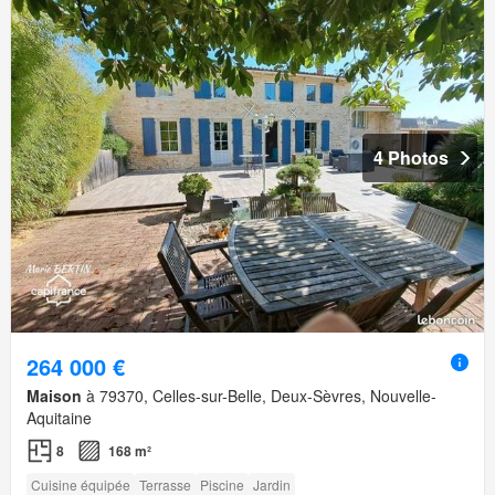
4 Photos
264 000 €
Maison
à 79370, Celles-sur-Belle, Deux-Sèvres, Nouvelle-
Aquitaine
8
168 m²
Cuisine équipée
Terrasse
Piscine
Jardin