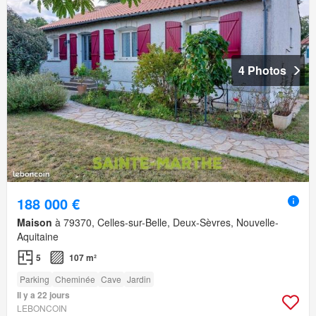
4 Photos
188 000 €
Maison
à 79370, Celles-sur-Belle, Deux-Sèvres, Nouvelle-
Aquitaine
5
107 m²
Parking
Cheminée
Cave
Jardin
Il y a 22 jours
LEBONCOIN