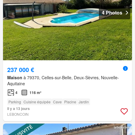
4 Photos
237 000 €
Maison
à 79370, Celles-sur-Belle, Deux-Sèvres, Nouvelle-
Aquitaine
4
116 m²
Parking
Cuisine équipée
Cave
Piscine
Jardin
Il y a 13 jours
LEBONCOIN