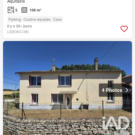
Aquitaine
5
106 m²
Parking
Cuisine équipée
Cave
Il y a 30+ jours
LEBONCOIN
4 Photos