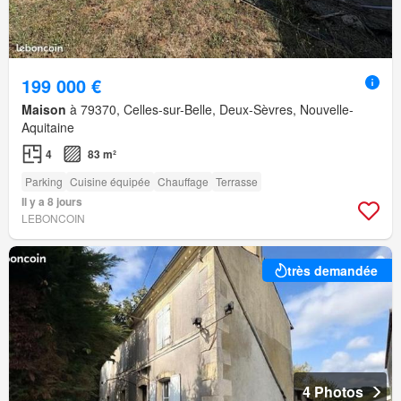
199 000 €
Maison
à 79370, Celles-sur-Belle, Deux-Sèvres, Nouvelle-
Aquitaine
4
83 m²
Parking
Cuisine équipée
Chauffage
Terrasse
Il y a 8 jours
LEBONCOIN
très demandée
4 Photos