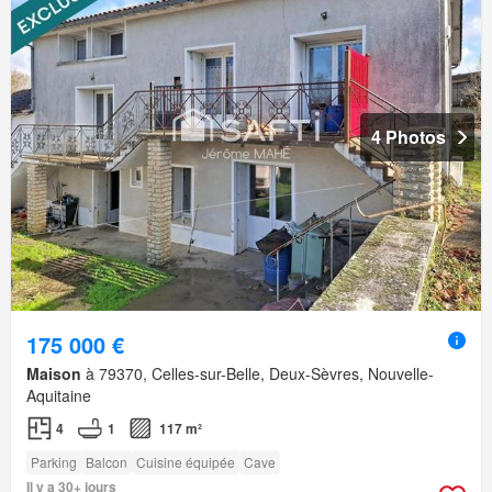
4 Photos
175 000 €
Maison
à 79370, Celles-sur-Belle, Deux-Sèvres, Nouvelle-
Aquitaine
4
1
117 m²
Parking
Balcon
Cuisine équipée
Cave
Il y a 30+ jours