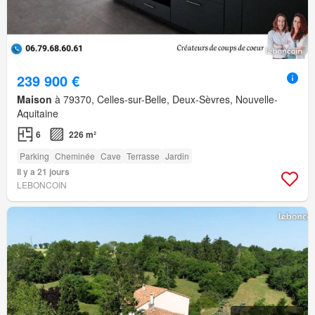
239 900 €
Maison
à 79370, Celles-sur-Belle, Deux-Sèvres, Nouvelle-
Aquitaine
6
226 m²
Parking
Cheminée
Cave
Terrasse
Jardin
Il y a 21 jours
LEBONCOIN