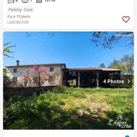
6
1
151 m²
Parking
Cave
Il y a 13 jours
LEBONCOIN
4 Photos