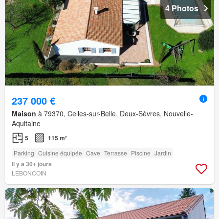
4 Photos
237 000 €
Maison
à 79370, Celles-sur-Belle, Deux-Sèvres, Nouvelle-
Aquitaine
5
115 m²
Parking
Cuisine équipée
Cave
Terrasse
Piscine
Jardin
Il y a 30+ jours
LEBONCOIN