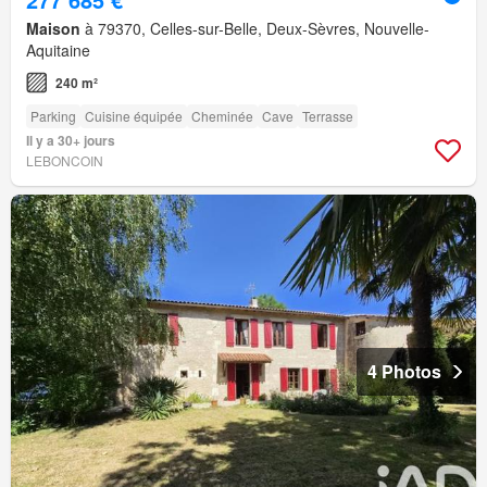
Maison
à 79370, Celles-sur-Belle, Deux-Sèvres, Nouvelle-
Aquitaine
240 m²
Parking
Cuisine équipée
Cheminée
Cave
Terrasse
Il y a 30+ jours
LEBONCOIN
4 Photos