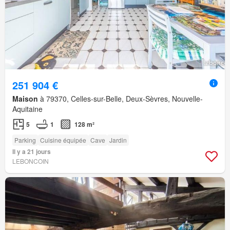
251 904 €
Maison
à 79370, Celles-sur-Belle, Deux-Sèvres, Nouvelle-
Aquitaine
5
1
128 m²
Parking
Cuisine équipée
Cave
Jardin
Il y a 21 jours
LEBONCOIN