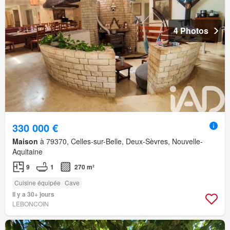
4 Photos
330 000 €
Maison
à 79370, Celles-sur-Belle, Deux-Sèvres, Nouvelle-
Aquitaine
9
1
270 m²
Cuisine équipée
Cave
Il y a 30+ jours
LEBONCOIN