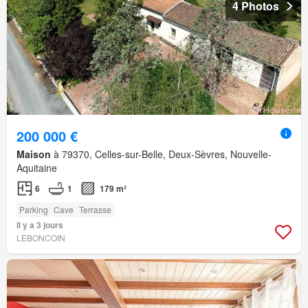
4 Photos
200 000 €
Maison
à 79370, Celles-sur-Belle, Deux-Sèvres, Nouvelle-
Aquitaine
6
1
179 m²
Parking
Cave
Terrasse
Il y a 3 jours
LEBONCOIN