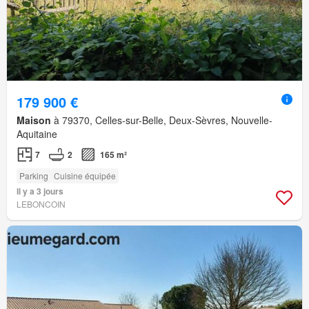
179 900 €
Maison
à 79370, Celles-sur-Belle, Deux-Sèvres, Nouvelle-
Aquitaine
7
2
165 m²
Parking
Cuisine équipée
Il y a 3 jours
LEBONCOIN