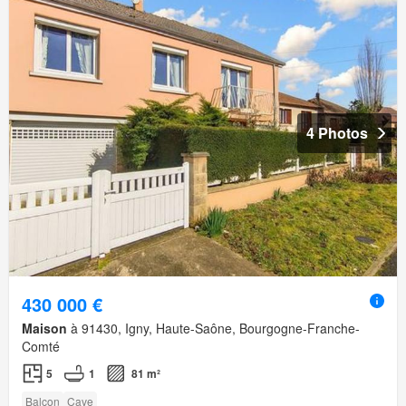
4 Photos
430 000 €
Maison
à 91430, Igny, Haute-Saône, Bourgogne-Franche-
Comté
5
1
81 m²
Balcon
Cave