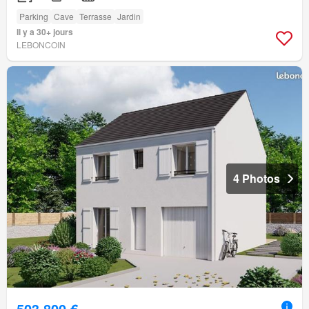
Parking
Cave
Terrasse
Jardin
Il y a 30+ jours
LEBONCOIN
4 Photos
503 800 €