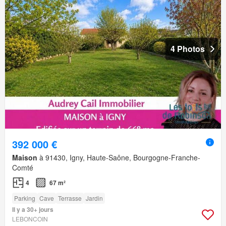
4 Photos
392 000 €
Maison
à 91430, Igny, Haute-Saône, Bourgogne-Franche-
Comté
4
67 m²
Parking
Cave
Terrasse
Jardin
Il y a 30+ jours
LEBONCOIN