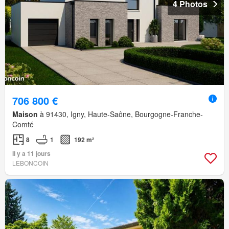
4 Photos
706 800 €
Maison
à 91430, Igny, Haute-Saône, Bourgogne-Franche-
Comté
8
1
192 m²
Il y a 11 jours
LEBONCOIN