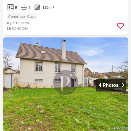
6
1
120 m²
Cheminée
Cave
Il y a 15 jours
LEBONCOIN
4 Photos