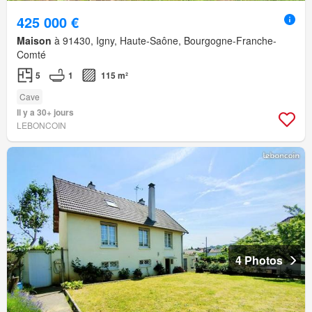
425 000 €
Maison
à 91430, Igny, Haute-Saône, Bourgogne-Franche-
Comté
5
1
115 m²
Cave
Il y a 30+ jours
LEBONCOIN
4 Photos