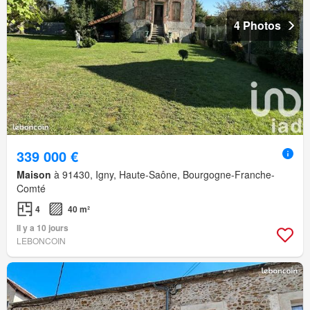
4 Photos
339 000 €
Maison
à 91430, Igny, Haute-Saône, Bourgogne-Franche-
Comté
4
40 m²
Il y a 10 jours
LEBONCOIN