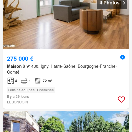
4 Photos
275 000 €
Maison
à 91430, Igny, Haute-Saône, Bourgogne-Franche-
Comté
4
1
72 m²
Cuisine équipée
Cheminée
Il y a 29 jours
LEBONCOIN