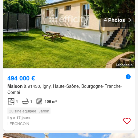
4 Photos
494 000 €
Maison
à 91430, Igny, Haute-Saône, Bourgogne-Franche-
Comté
4
1
106 m²
Cuisine équipée
Jardin
Il y a 17 jours
LEBONCOIN