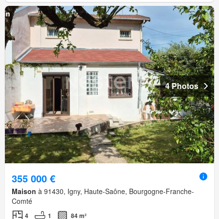
4 Photos
355 000 €
Maison
à 91430, Igny, Haute-Saône, Bourgogne-Franche-
Comté
4
1
84 m²