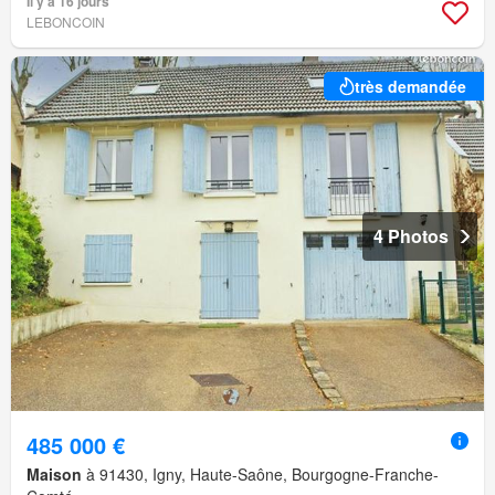
Il y a 16 jours
LEBONCOIN
très demandée
4 Photos
485 000 €
Maison
à 91430, Igny, Haute-Saône, Bourgogne-Franche-