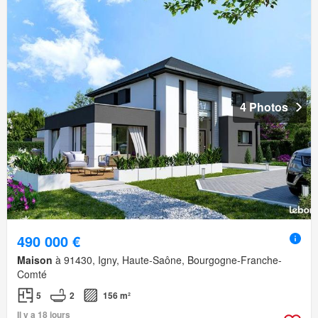
4 Photos
490 000 €
Maison
à 91430, Igny, Haute-Saône, Bourgogne-Franche-
Comté
5
2
156 m²
Il y a 18 jours