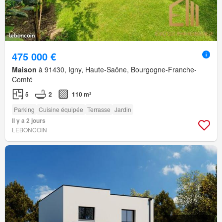
475 000 €
Maison
à 91430, Igny, Haute-Saône, Bourgogne-Franche-
Comté
5
2
110 m²
Parking
Cuisine équipée
Terrasse
Jardin
Il y a 2 jours
LEBONCOIN