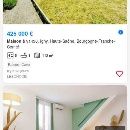
425 000 €
Maison
à 91430, Igny, Haute-Saône, Bourgogne-Franche-
Comté
5
1
112 m²
Balcon
Cave
Il y a 28 jours
LEBONCOIN