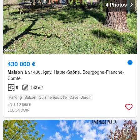
4 Photos
430 000 €
Maison
à 91430, Igny, Haute-Saône, Bourgogne-Franche-
Comté
5
142 m²
Parking
Balcon
Cuisine équipée
Cave
Jardin
Il y a 10 jours
LEBONCOIN