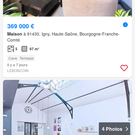
369 000 €
Maison
à 91430, Igny, Haute-Saône, Bourgogne-Franche-
Comté
5
97 m²
Cave
Terrasse
Il y a 7 jours
LEBONCOIN
4 Photos