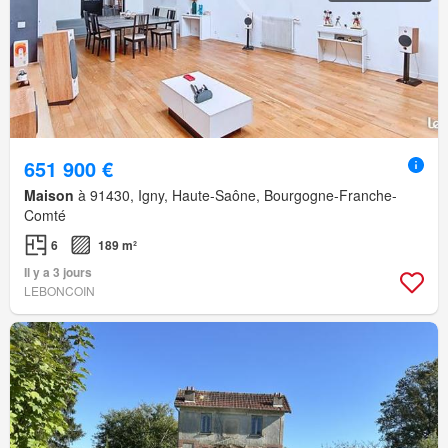
651 900 €
Maison
à 91430, Igny, Haute-Saône, Bourgogne-Franche-
Comté
6
189 m²
Il y a 3 jours
LEBONCOIN