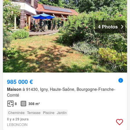
4 Photos
985 000 €
Maison
à 91430, Igny, Haute-Saône, Bourgogne-Franche-
Comté
8
308 m²
Cheminée
Terrasse
Piscine
Jardin
Il y a 29 jours
LEBONCOIN