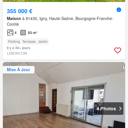
355 000 €
Maison
à 91430, Igny, Haute-Saône, Bourgogne-Franche-
Comté
4
83 m²
Parking
Terrasse
Jardin
Il y a 30+ jours
LEBONCOIN
Mise À Jour
4 Photos