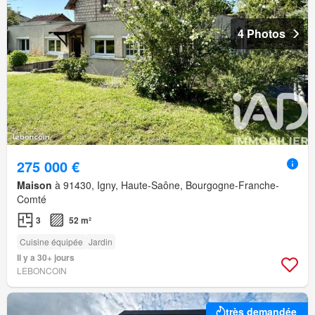
4 Photos
275 000 €
Maison
à 91430, Igny, Haute-Saône, Bourgogne-Franche-
Comté
3
52 m²
Cuisine équipée
Jardin
Il y a 30+ jours
LEBONCOIN
très demandée