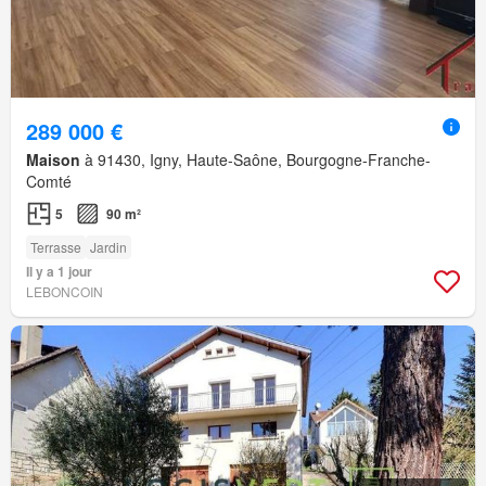
289 000 €
Maison
à 91430, Igny, Haute-Saône, Bourgogne-Franche-
Comté
5
90 m²
Terrasse
Jardin
Il y a 1 jour
LEBONCOIN