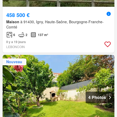
458 500 €
Maison
à 91430, Igny, Haute-Saône, Bourgogne-Franche-
Comté
6
2
137 m²
Il y a 19 jours
LEBONCOIN
Nouveau
4 Photos