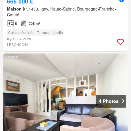
665 000 €
Maison
à 91430, Igny, Haute-Saône, Bourgogne-Franche-
Comté
8
208 m²
Cuisine équipée
Terrasse
Jardin
Il y a 30+ jours
LEBONCOIN
4 Photos