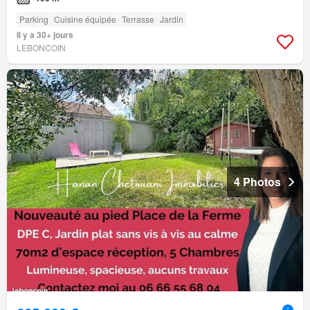
Parking
Cuisine équipée
Terrasse
Jardin
Il y a 30+ jours
LEBONCOIN
4 Photos