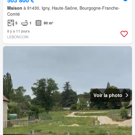
Maison
à 91430, Igny, Haute-Saône, Bourgogne-Franche-
Comté
5
1
90 m²
Il y a 11 jours
LEBONCOIN
Voir la photo