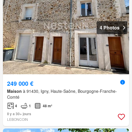
4 Photos
249 000 €
Maison
à 91430, Igny, Haute-Saône, Bourgogne-Franche-
Comté
4
1
48 m²
Il y a 30+ jours
LEBONCOIN