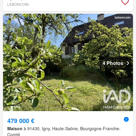
LEBONCOIN
4 Photos
479 000 €
Maison
à 91430, Igny, Haute-Saône, Bourgogne-Franche-
Comté