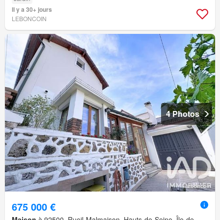
Il y a 30+ jours
LEBONCOIN
4 Photos
675 000 €
Maison
à 92500, Rueil-Malmaison, Hauts-de-Seine, Île-de-