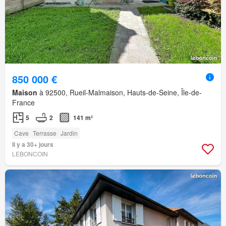
850 000 €
Maison
à 92500, Rueil-Malmaison, Hauts-de-Seine, Île-de-
France
5
2
141 m²
Cave
Terrasse
Jardin
Il y a 30+ jours
LEBONCOIN