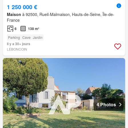
1 250 000 €
Maison
à 92500, Rueil-Malmaison, Hauts-de-Seine, Île-de-
France
6
138 m²
Parking
Cave
Jardin
Il y a 30+ jours
LEBONCOIN
4 Photos