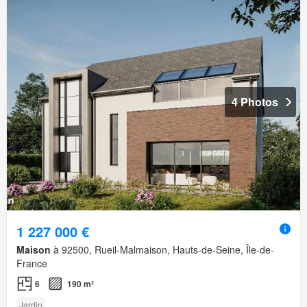
4 Photos
1 227 000 €
Maison
à 92500, Rueil-Malmaison, Hauts-de-Seine, Île-de-
France
6
190 m²
Jardin