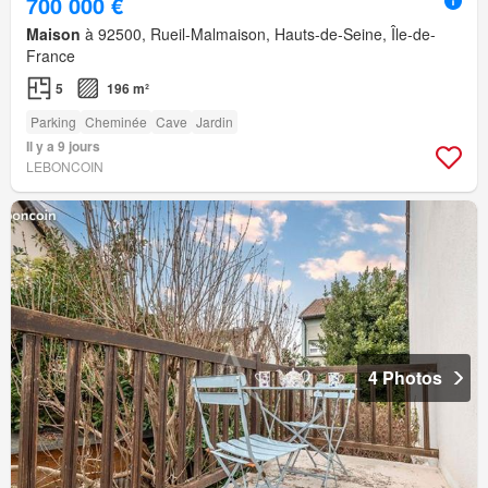
700 000 €
Maison
à 92500, Rueil-Malmaison, Hauts-de-Seine, Île-de-
France
5
196 m²
Parking
Cheminée
Cave
Jardin
Il y a 9 jours
LEBONCOIN
4 Photos