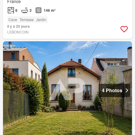
France
6
2
146 m²
Cave
Terrasse
Jardin
Il y a 20 jours
LEBONCOIN
4 Photos