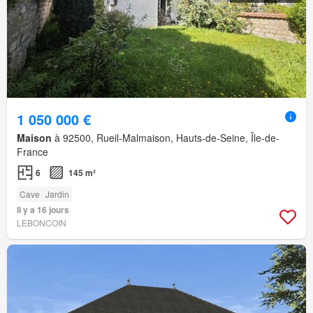
1 050 000 €
Maison
à 92500, Rueil-Malmaison, Hauts-de-Seine, Île-de-
France
6
145 m²
Cave
Jardin
Il y a 16 jours
LEBONCOIN