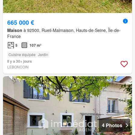
665 000 €
Maison
à 92500, Rueil-Malmaison, Hauts-de-Seine, Île-de-
France
5
107 m²
Cuisine équipée
Jardin
Il y a 30+ jours
LEBONCOIN
4 Photos