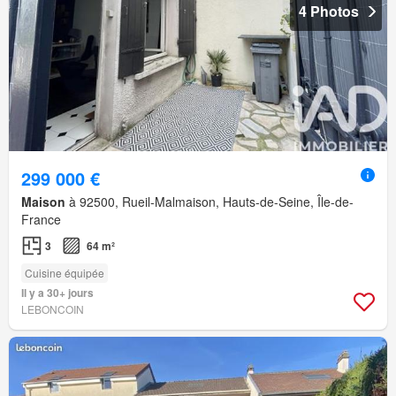
4 Photos
299 000 €
Maison
à 92500, Rueil-Malmaison, Hauts-de-Seine, Île-de-
France
3
64 m²
Cuisine équipée
Il y a 30+ jours
LEBONCOIN