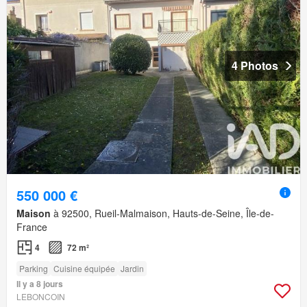
4 Photos
550 000 €
Maison
à 92500, Rueil-Malmaison, Hauts-de-Seine, Île-de-
France
4
72 m²
Parking
Cuisine équipée
Jardin
Il y a 8 jours
LEBONCOIN