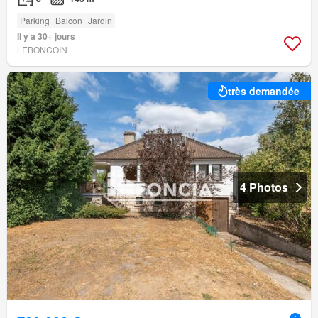
Parking
Balcon
Jardin
Il y a 30+ jours
LEBONCOIN
très demandée
4 Photos