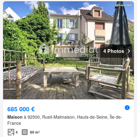
4 Photos
685 000 €
Maison
à 92500, Rueil-Malmaison, Hauts-de-Seine, Île-de-
France
4
89 m²