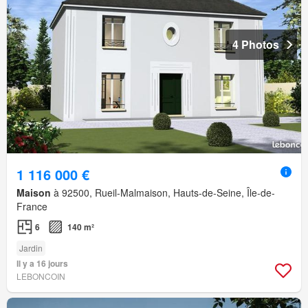
4 Photos
1 116 000 €
Maison
à 92500, Rueil-Malmaison, Hauts-de-Seine, Île-de-
France
6
140 m²
Jardin
Il y a 16 jours
LEBONCOIN