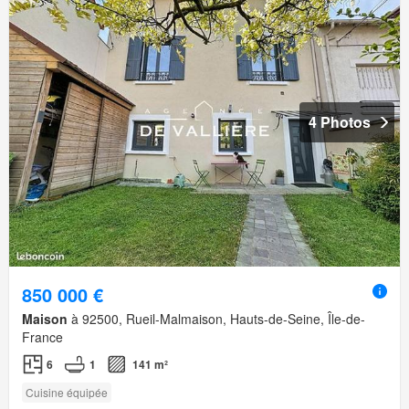
4 Photos
850 000 €
Maison
à 92500, Rueil-Malmaison, Hauts-de-Seine, Île-de-
France
6
1
141 m²
Cuisine équipée