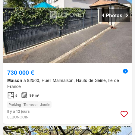
4 Photos
730 000 €
Maison
à 92500, Rueil-Malmaison, Hauts-de-Seine, Île-de-
France
5
99 m²
Parking
Terrasse
Jardin
Il y a 12 jours
LEBONCOIN