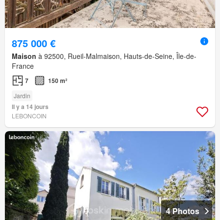
875 000 €
Maison
à 92500, Rueil-Malmaison, Hauts-de-Seine, Île-de-
France
7
150 m²
Jardin
Il y a 14 jours
LEBONCOIN
4 Photos