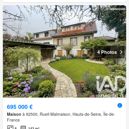
4 Photos
695 000 €
Maison
à 92500, Rueil-Malmaison, Hauts-de-Seine, Île-de-
France
8
143 m²