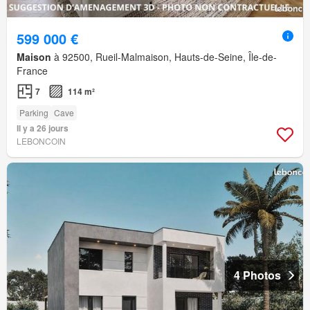
599 000 €
Maison
à 92500, Rueil-Malmaison, Hauts-de-Seine, Île-de-
France
7
114 m²
Parking
Cave
Il y a 26 jours
LEBONCOIN
4 Photos