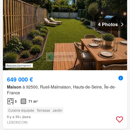
4 Photos
649 000 €
Maison
à 92500, Rueil-Malmaison, Hauts-de-Seine, Île-de-
France
5
71 m²
Cuisine équipée
Terrasse
Jardin
Il y a 30+ jours
LEBONCOIN