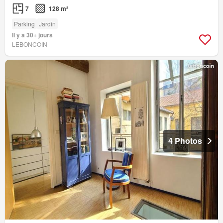
7
128 m²
Parking
Jardin
Il y a 30+ jours
LEBONCOIN
4 Photos