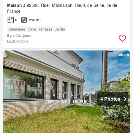
Maison
à 92500, Rueil-Malmaison, Hauts-de-Seine, Île-de-
France
6
216 m²
Cheminée
Cave
Terrasse
Jardin
Il y a 30+ jours
LEBONCOIN
4 Photos