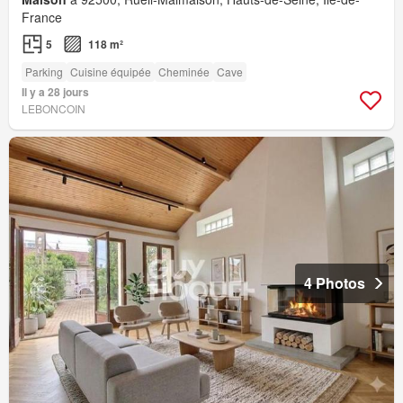
France
5
118 m²
Parking
Cuisine équipée
Cheminée
Cave
Il y a 28 jours
LEBONCOIN
4 Photos