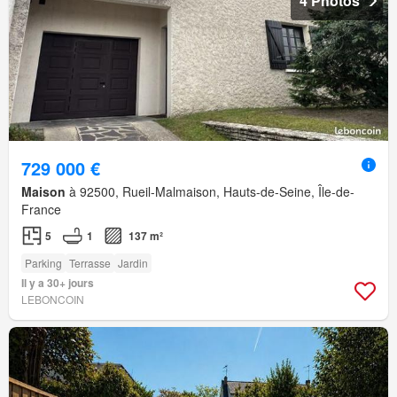
4 Photos
729 000 €
Maison
à 92500, Rueil-Malmaison, Hauts-de-Seine, Île-de-
France
5
1
137 m²
Parking
Terrasse
Jardin
Il y a 30+ jours
LEBONCOIN