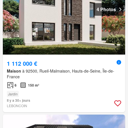
4 Photos
1 112 000 €
Maison
à 92500, Rueil-Malmaison, Hauts-de-Seine, Île-de-
France
6
150 m²
Jardin
Il y a 30+ jours
LEBONCOIN