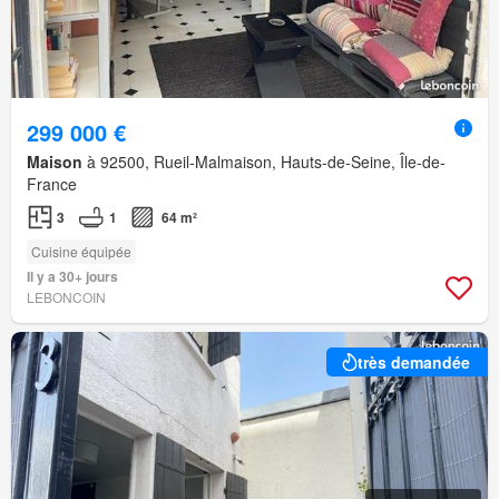
299 000 €
Maison
à 92500, Rueil-Malmaison, Hauts-de-Seine, Île-de-
France
3
1
64 m²
Cuisine équipée
Il y a 30+ jours
LEBONCOIN
très demandée