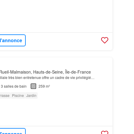
 l'annonce
Rueil-Malmaison, Hauts-de-Seine, Île-de-France
liale très bien entretenue offre un cadre de vie privilégié…
3
salles de bain
259 m²
rrasse
Piscine
Jardin
 l'annonce