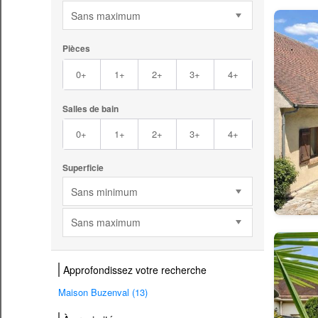
Sans maximum
Pièces
0+
1+
2+
3+
4+
Salles de bain
0+
1+
2+
3+
4+
Superficie
Sans minimum
Sans maximum
Approfondissez votre recherche
Maison Buzenval (13)