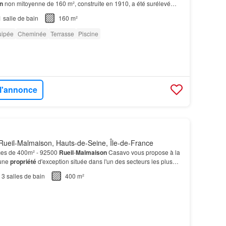
n
non mitoyenne de 160 m², construite en 1910, a été surélevé
e vie de 45 m² avec cheminée et cuisine ouv…
1
salle de bain
160 m²
uipée
Cheminée
Terrasse
Piscine
 l'annonce
Rueil-Malmaison, Hauts-de-Seine, Île-de-France
ces de 400m² - 92500
Rueil
-
Malmaison
Casavo vous propose à la
 une
propriété
d'exception située dans l'un des secteurs les plus
Malmaison
Derrière une adresse confid…
3
salles de bain
400 m²