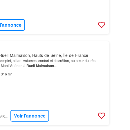
 l'annonce
Rueil-Malmaison, Hauts-de-Seine, Île-de-France
complet, alliant volumes, confort et discrétion, au cœur du très
u Mont-Valérien à
Rueil
-
Malmaison
…
316 m²
Voir l'annonce
PROPRIÉTÉS LE FIGARO - BONAPARTE