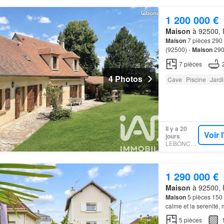
1 200 000 €
Maison
à 92500, 
Maison
7 pièces 290 
(92500) -
Maison
290 
cherchez de l'espace, 
7
pièces
4 Photos
Cave
Piscine
Jardi
Il y a 20
Voir 
jours
LEBONCOIN
1 290 000 €
Maison
à 92500, 
Maison
5 pièces 150 
calme et la serenité,
se détendre dans une
5
pièces