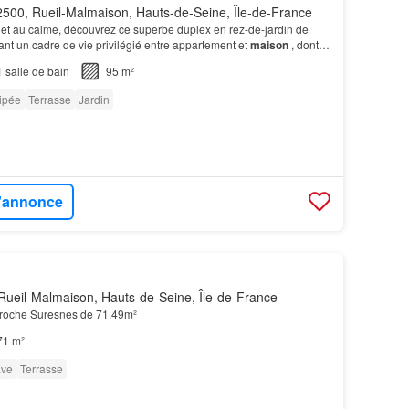
500, Rueil-Malmaison, Hauts-de-Seine, Île-de-France
 et au calme, découvrez ce superbe duplex en rez-de-jardin de
rant un cadre de vie privilégié entre appartement et
maison
, dont
ng, une salle de sport, une salle…
1
salle de bain
95 m²
ipée
Terrasse
Jardin
l'annonce
Rueil-Malmaison, Hauts-de-Seine, Île-de-France
roche Suresnes de 71.49m²
71 m²
ve
Terrasse