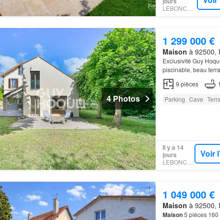
jours
LEBONCOIN
1 299 000 €
Maison
à 92500, 
Exclusivité Guy Hoqu
piscinable, beau terra
9
pièces
4 Photos
Parking
Cave
Terr
Il y a 14
Voir 
jours
LEBONCOIN
1 049 000 €
Maison
à 92500, 
Maison
5 pièces 160 