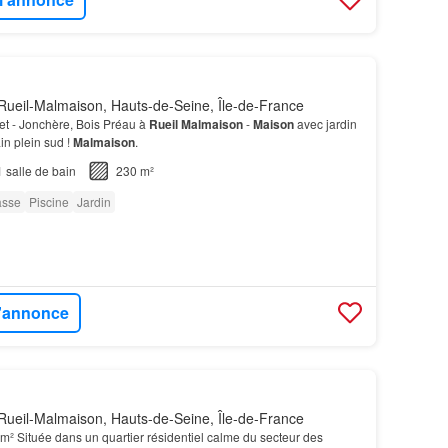
Rueil-Malmaison, Hauts-de-Seine, Île-de-France
et - Jonchère, Bois Préau à
Rueil
Malmaison
-
Maison
avec jardin
in plein sud !
Malmaison
.
1
salle de bain
230 m²
asse
Piscine
Jardin
l'annonce
Rueil-Malmaison, Hauts-de-Seine, Île-de-France
m² Située dans un quartier résidentiel calme du secteur des