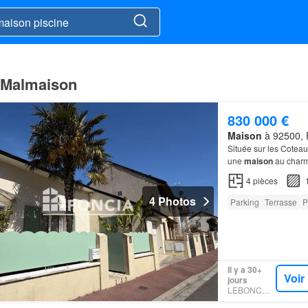
l Malmaison
830 000 €
Maison
à 92500, 
Située sur les Cotea
une
maison
au charm
4
pièces
4 Photos
Parking
Terrasse
P
Il y a 30+
Voir
jours
LEBONCOIN