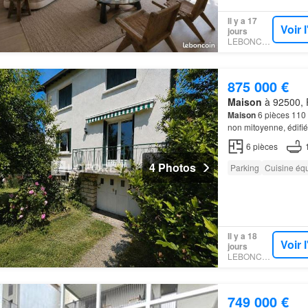
Il y a 17
Voir 
jours
LEBONCOIN
875 000 €
Maison
à 92500, 
Maison
6 pièces 110
non mitoyenne, édifi
6
pièces
4 Photos
Parking
Cuisine éq
Il y a 18
Voir 
jours
LEBONCOIN
749 000 €