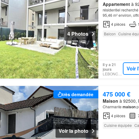
Appartement
à 92
résidentiel recherché
95,46 m² environ, off
un espace de coworki
4
pièces
4 Photos
Balcon
Cuisine équ
Il y a 21
Voir 
jours
LEBONCOIN
475 000 €
très demandée
Maison
à 92500, 
Charmante
maison
p
4
pièces
Cuisine équipée
Ca
Voir la photo