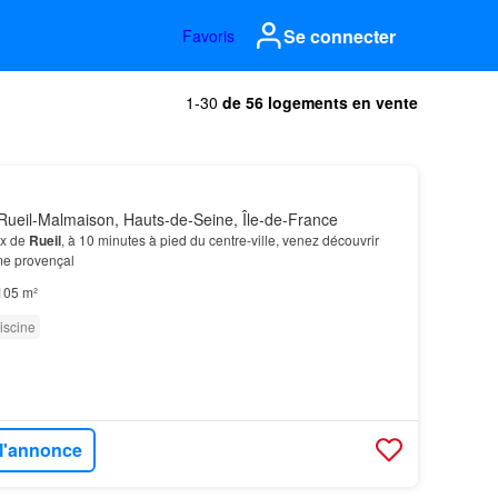
Se connecter
Favoris
1-30
de 56 logements en vente
Rueil-Malmaison, Hauts-de-Seine, Île-de-France
ux de
Rueil
, à 10 minutes à pied du centre-ville, venez découvrir
e provençal
105 m²
iscine
 l'annonce