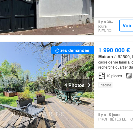
Il y a 30+
Voir
jours
BIEN´ICI
1 990 000 €
très demandée
Maison
à 92500, 
cadre de vie familial 
recherché quartier d
10
pièces
4 Photos
Piscine
Il y a 15 jours