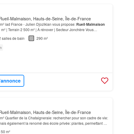
Rueil-Malmaison, Hauts-de-Seine, Île-de-France
m² iad France - Julien Djozikian vous propose:
Rueil
-
Malmaison
m² | Terrain 2 500 m² | À rénover | Secteur Jonchère Vous
de la surface et un projet à fort potenti…
2
salles de bain
290 m²
n
l'annonce
Rueil-Malmaison, Hauts-de-Seine, Île-de-France
m² Quartier de la Chataigneraie: rechercher pour son cadre de vie:
 mais également la renomé des école privée: plantes, permettant de
 belle
piscine
(4mx8m) autour…
150 m²