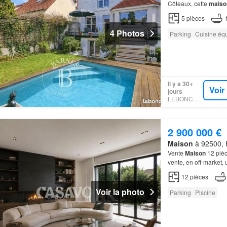
Côteaux, cette
maiso
comprend une pièce d
5
pièces
4 Photos
Parking
Cuisine éq
Il y a 30+
Voir
jours
LEBONCOIN
2 900 000 €
Maison
à 92500, 
Vente
Maison
12 piè
vente, en off-market,
recherchés de
Rueil
-
12
pièces
Voir la photo
Parking
Piscine