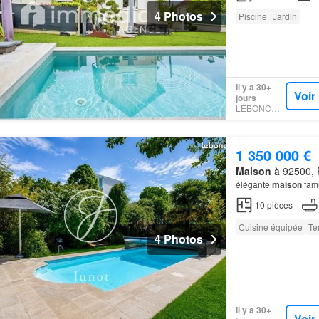
4 Photos
Piscine
Jardin
Il y a 30+
Voir
jours
LEBONCOIN
1 350 000 €
Maison
à 92500, 
élégante
maison
fami
10
pièces
Cuisine équipée
Te
4 Photos
Il y a 30+
Voir