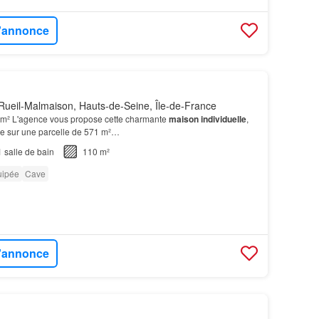
l'annonce
Rueil-Malmaison, Hauts-de-Seine, Île-de-France
 m² L'agence vous propose cette charmante
maison individuelle
,
ée sur une parcelle de 571 m²…
1
salle de bain
110 m²
uipée
Cave
l'annonce