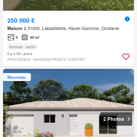
250 000 €
Maison
à 31600, Labastidette, Haute-Garonne, Occitanie
4
90 m²
Terrasse
Jardin
Il y a 30+ jours
PARUVENDU - MAISONS FRANCE CONFORT
Nouveau
2 Photos