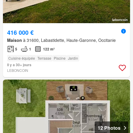
416 000 €
Maison
à 31600, Labastidette, Haute-Garonne, Occitanie
5
1
122 m²
Cuisine équipée
Terrasse
Piscine
Jardin
Il y a 30+ jours
LEBONCOIN
12 Photos