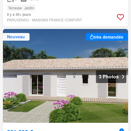
Terrasse
Jardin
Il y a 30+ jours
PARUVENDU - MAISONS FRANCE CONFORT
Nouveau
très demandée
3 Photos