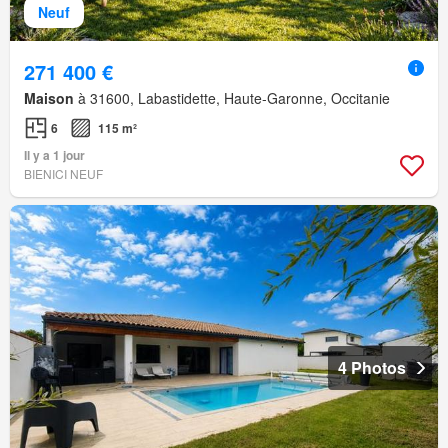
Neuf
271 400 €
Maison
à 31600, Labastidette, Haute-Garonne, Occitanie
6
115 m²
Il y a 1 jour
BIENICI NEUF
4 Photos