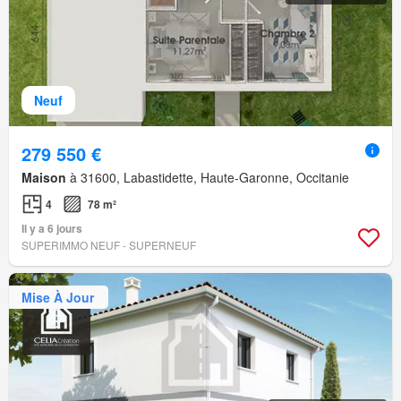
Neuf
279 550 €
Maison
à 31600, Labastidette, Haute-Garonne, Occitanie
4
78 m²
Il y a 6 jours
SUPERIMMO NEUF - SUPERNEUF
Mise À Jour