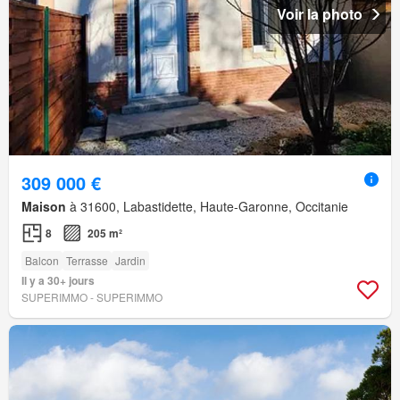
Voir la photo
309 000 €
Maison
à 31600, Labastidette, Haute-Garonne, Occitanie
8
205 m²
Balcon
Terrasse
Jardin
Il y a 30+ jours
SUPERIMMO - SUPERIMMO