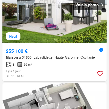
Voir la photo
Neuf
255 100 €
Maison
à 31600, Labastidette, Haute-Garonne, Occitanie
4
90 m²
Il y a 1 jour
BIENICI NEUF