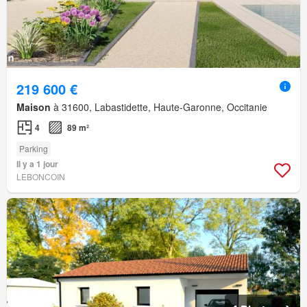
219 600 €
Maison
à 31600, Labastidette, Haute-Garonne, Occitanie
4
89 m²
Parking
Il y a 1 jour
LEBONCOIN