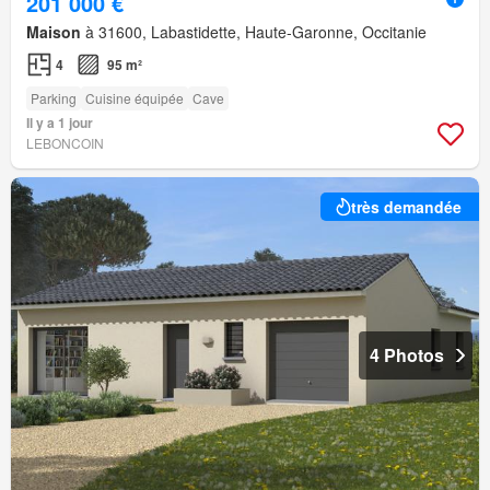
201 000 €
Maison
à 31600, Labastidette, Haute-Garonne, Occitanie
4
95 m²
Parking
Cuisine équipée
Cave
Il y a 1 jour
LEBONCOIN
très demandée
4 Photos