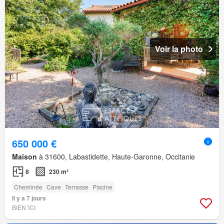
Voir la photo
650 000 €
Maison
à 31600, Labastidette, Haute-Garonne, Occitanie
8
230 m²
Cheminée
Cave
Terrasse
Piscine
Il y a 7 jours
BIEN´ICI