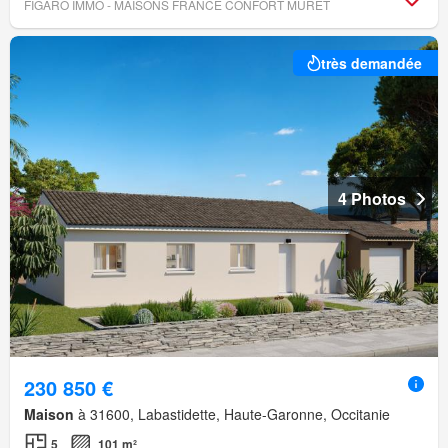
FIGARO IMMO - MAISONS FRANCE CONFORT MURET
très demandée
4 Photos
230 850 €
Maison
à 31600, Labastidette, Haute-Garonne, Occitanie
5
101 m²