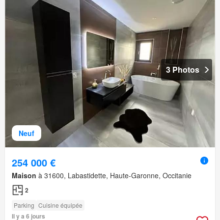
3 Photos
Neuf
254 000 €
Maison
à 31600, Labastidette, Haute-Garonne, Occitanie
2
Parking
Cuisine équipée
Il y a 6 jours