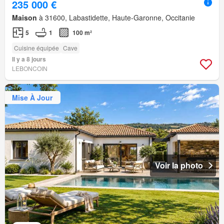
235 000 €
Maison
à 31600, Labastidette, Haute-Garonne, Occitanie
5
1
100 m²
Cuisine équipée
Cave
Il y a 8 jours
LEBONCOIN
Mise À Jour
Voir la photo