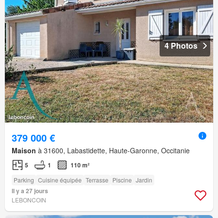
4 Photos
379 000 €
Maison
à 31600, Labastidette, Haute-Garonne, Occitanie
5
1
110 m²
Parking
Cuisine équipée
Terrasse
Piscine
Jardin
Il y a 27 jours
LEBONCOIN