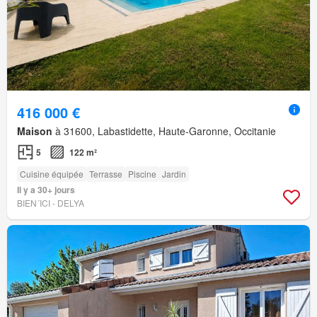
416 000 €
Maison
à 31600, Labastidette, Haute-Garonne, Occitanie
5
122 m²
Cuisine équipée
Terrasse
Piscine
Jardin
Il y a 30+ jours
BIEN´ICI - DELYA