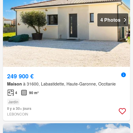
4 Photos
249 900 €
Maison
à 31600, Labastidette, Haute-Garonne, Occitanie
4
90 m²
Jardin
Il y a 30+ jours
LEBONCOIN