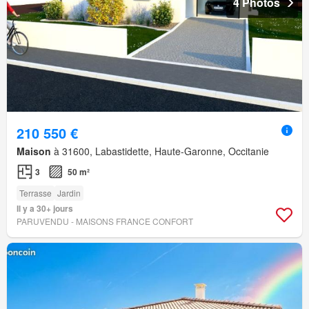
4 Photos
210 550 €
Maison
à 31600, Labastidette, Haute-Garonne, Occitanie
3
50 m²
Terrasse
Jardin
Il y a 30+ jours
PARUVENDU - MAISONS FRANCE CONFORT