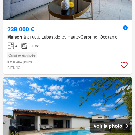
239 000 €
Maison
à 31600, Labastidette, Haute-Garonne, Occitanie
4
90 m²
Cuisine équipée
Il y a 30+ jours
BIEN´ICI
Voir la photo