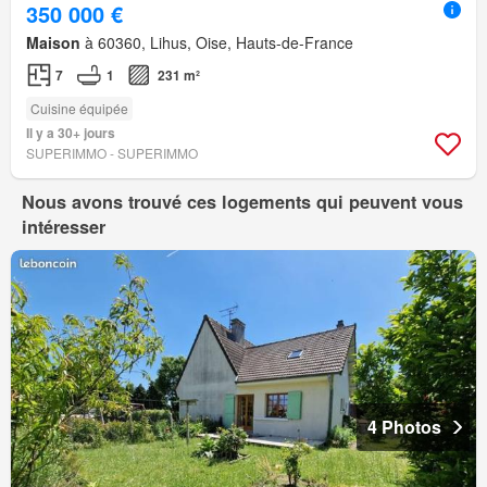
350 000 €
Maison
à 60360, Lihus, Oise, Hauts-de-France
7
1
231 m²
Cuisine équipée
Il y a 30+ jours
SUPERIMMO - SUPERIMMO
Nous avons trouvé ces logements qui peuvent vous
intéresser
4 Photos