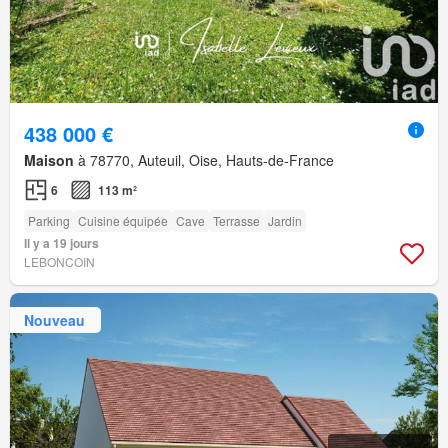
438 000 €
Maison
à 78770, Auteuil, Oise, Hauts-de-France
6
113 m²
Parking
Cuisine équipée
Cave
Terrasse
Jardin
Il y a 19 jours
LEBONCOIN
Nouveau