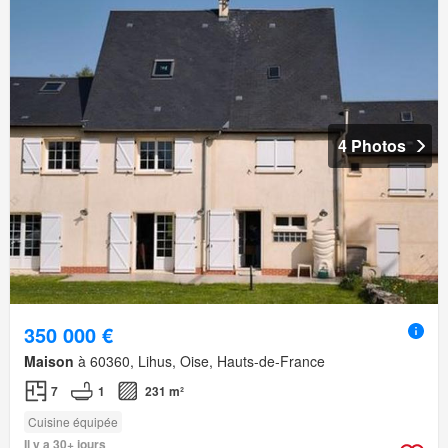
4 Photos
350 000 €
Maison
à 60360, Lihus, Oise, Hauts-de-France
7
1
231 m²
Cuisine équipée
Il y a 30+ jours