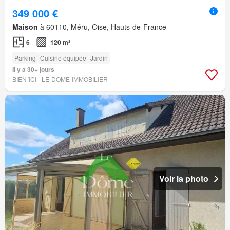
349 000 €
Maison
à 60110, Méru, Oise, Hauts-de-France
6
120 m²
Parking
Cuisine équipée
Jardin
Il y a 30+ jours
BIEN´ICI - LE-DOME-IMMOBILIER
Voir la photo