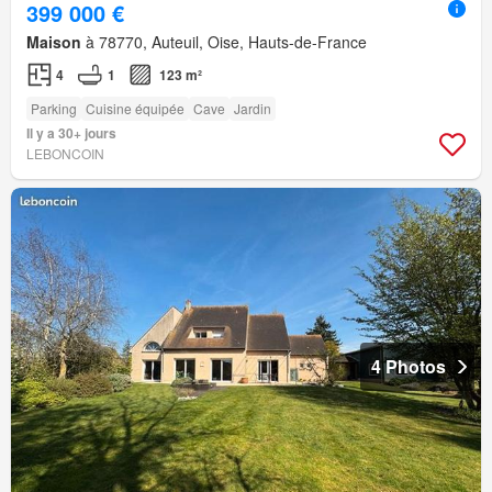
399 000 €
Maison
à 78770, Auteuil, Oise, Hauts-de-France
4
1
123 m²
Parking
Cuisine équipée
Cave
Jardin
Il y a 30+ jours
LEBONCOIN
4 Photos