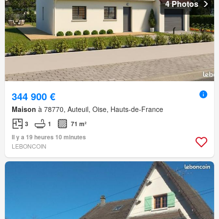
4 Photos
344 900 €
Maison
à 78770, Auteuil, Oise, Hauts-de-France
3
1
71 m²
Il y a 19 heures 10 minutes
LEBONCOIN