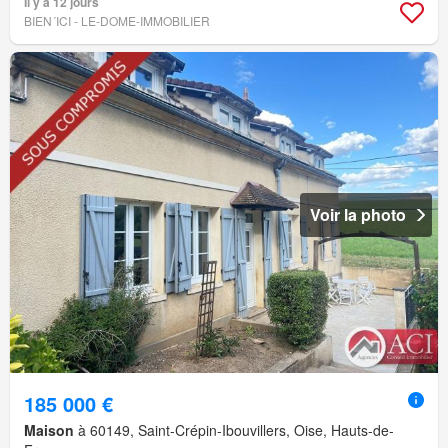
Il y a 12 jours
BIEN´ICI - LE-DOME-IMMOBILIER
Voir la photo
185 000 €
Maison
à 60149, Saint-Crépin-Ibouvillers, Oise, Hauts-de-