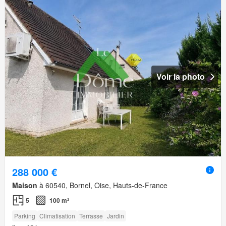
Voir la photo
288 000 €
Maison
à 60540, Bornel, Oise, Hauts-de-France
5
100 m²
Parking
Climatisation
Terrasse
Jardin