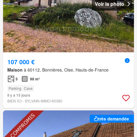
Voir la photo
107 000 €
Maison
à 60112, Bonnières, Oise, Hauts-de-France
5
98 m²
Parking
Cave
Il y a 15 jours
BIEN´ICI - SYLVAIN-IMMO-60380
très demandée