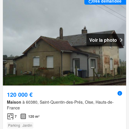
très demandée
Voir la photo
120 000 €
Maison
à 60380, Saint-Quentin-des-Prés, Oise, Hauts-de-
France
7
120 m²
Parking
Jardin