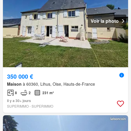
Voir la photo
350 000 €
Maison
à 60360, Lihus, Oise, Hauts-de-France
8
2
231 m²
Il y a 30+ jours
SUPERIMMO - SUPERIMMO