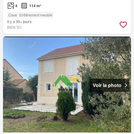
4
114 m²
Cave
Entièrement meublé
Il y a 30+ jours
BIEN´ICI
Voir la photo