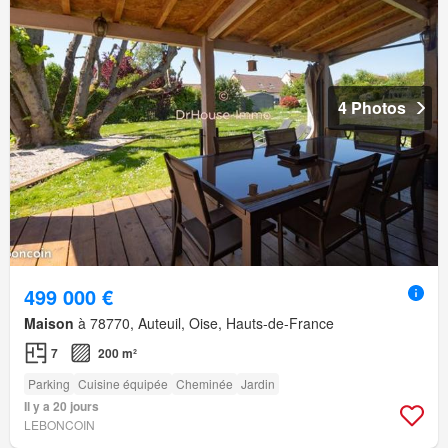
4 Photos
499 000 €
Maison
à 78770, Auteuil, Oise, Hauts-de-France
7
200 m²
Parking
Cuisine équipée
Cheminée
Jardin
Il y a 20 jours
LEBONCOIN