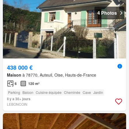
4 Photos
438 000 €
Maison
à 78770, Auteuil, Oise, Hauts-de-France
6
120 m²
Parking
Balcon
Cuisine équipée
Cheminée
Cave
Jardin
Il y a 30+ jours
LEBONCOIN