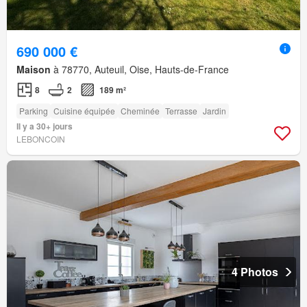
690 000 €
Maison
à 78770, Auteuil, Oise, Hauts-de-France
8
2
189 m²
Parking
Cuisine équipée
Cheminée
Terrasse
Jardin
Il y a 30+ jours
LEBONCOIN
4 Photos