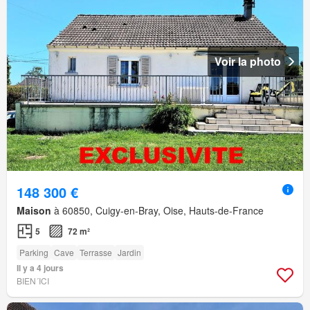
Voir la photo
148 300 €
Maison
à 60850, Cuigy-en-Bray, Oise, Hauts-de-France
5
72 m²
Parking
Cave
Terrasse
Jardin
Il y a 4 jours
BIEN´ICI