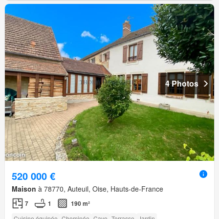
4 Photos
520 000 €
Maison
à 78770, Auteuil, Oise, Hauts-de-France
7
1
190 m²
Cuisine équipée
Cheminée
Cave
Terrasse
Jardin