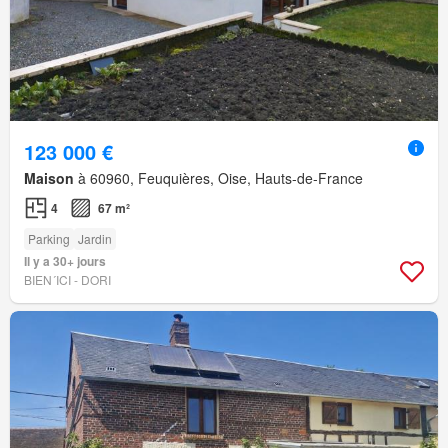
123 000 €
Maison
à 60960, Feuquières, Oise, Hauts-de-France
4
67 m²
Parking
Jardin
Il y a 30+ jours
BIEN´ICI - DORI