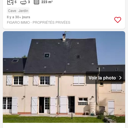
5
3
223 m²
Cave
Jardin
Il y a 30+ jours
FIGARO IMMO - PROPRIÉTÉS PRIVÉES
Voir la photo