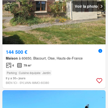
Voir la photo
144 500 €
Maison
à 60650, Blacourt, Oise, Hauts-de-France
4
79 m²
Parking
Cuisine équipée
Jardin
Il y a 30+ jours
BIEN´ICI - SYLVAIN-IMMO-60380