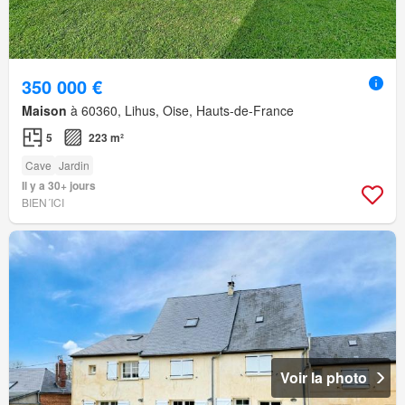
350 000 €
Maison
à 60360, Lihus, Oise, Hauts-de-France
5
223 m²
Cave
Jardin
Il y a 30+ jours
BIEN´ICI
Voir la photo