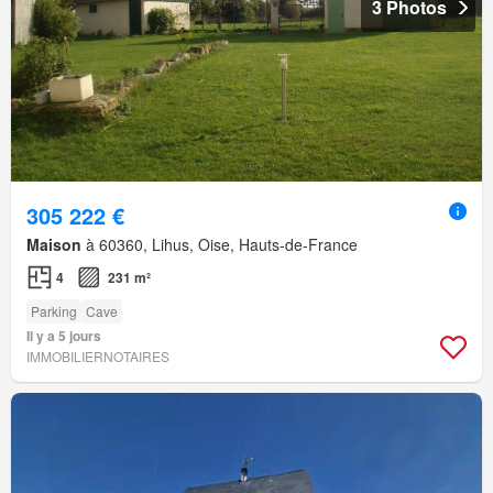
3 Photos
305 222 €
Maison
à 60360, Lihus, Oise, Hauts-de-France
4
231 m²
Parking
Cave
Il y a 5 jours
IMMOBILIERNOTAIRES