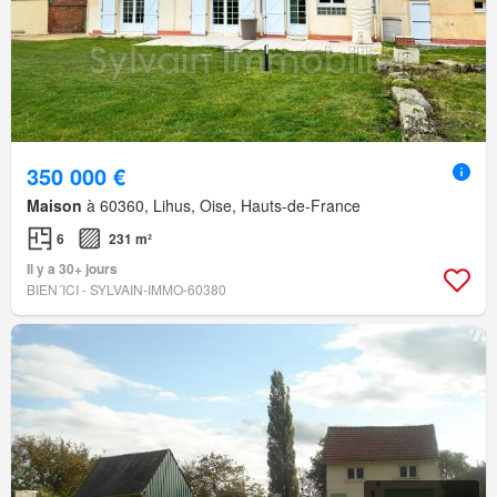
350 000 €
Maison
à 60360, Lihus, Oise, Hauts-de-France
6
231 m²
Il y a 30+ jours
BIEN´ICI - SYLVAIN-IMMO-60380