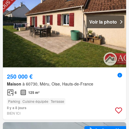
Voir la photo
250 000 €
Maison
à 60730, Méru, Oise, Hauts-de-France
6
125 m²
Parking
Cuisine équipée
Terrasse
Il y a 8 jours
BIEN´ICI