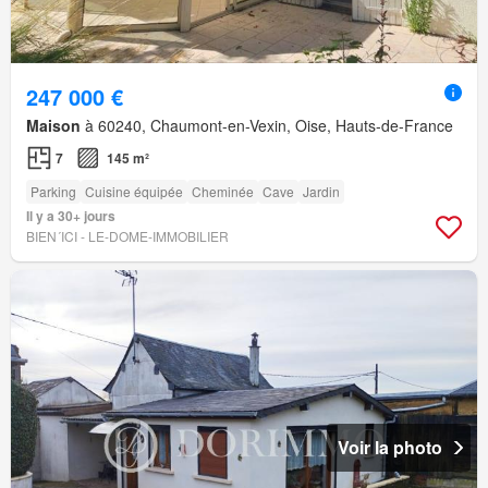
247 000 €
Maison
à 60240, Chaumont-en-Vexin, Oise, Hauts-de-France
7
145 m²
Parking
Cuisine équipée
Cheminée
Cave
Jardin
Il y a 30+ jours
BIEN´ICI - LE-DOME-IMMOBILIER
Voir la photo