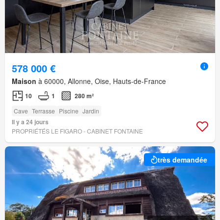
578 000 €
Maison
à 60000, Allonne, Oise, Hauts-de-France
10
1
280 m²
Cave
Terrasse
Piscine
Jardin
Il y a 24 jours
PROPRIÉTÉS LE FIGARO - CABINET FONTAINE
très demandée