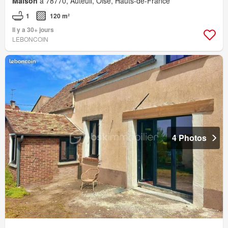
Maison
à 78770, Auteuil, Oise, Hauts-de-France
1
120 m²
Il y a 30+ jours
LEBONCOIN
4 Photos