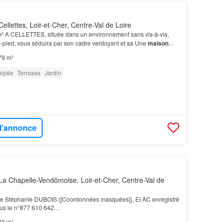
ellettes, Loir-et-Cher, Centre-Val de Loire
² A CELLETTES, située dans un environnement sans vis-à-vis,
-pied, vous séduira par son cadre verdoyant et sa Une
maison
 entretenue, idéale pour une vie
de
plain-…
79 m²
uipée
Terrasse
Jardin
 l'annonce
a Chapelle-Vendômoise, Loir-et-Cher, Centre-Val de
me Stéphanie DUBOIS ([Coordonnées masquées]), EI AC enregistré
us le n°877 610 642…
70 m²