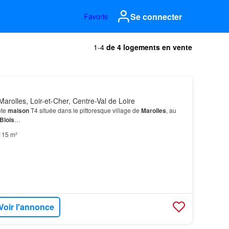
Se connecter
Favoris
1-4
de 4 logements en vente
arolles, Loir-et-Cher, Centre-Val de Loire
nte
maison
T4 située dans le pittoresque village de
Marolles
, au
Blois
…
115 m²
Voir l'annonce