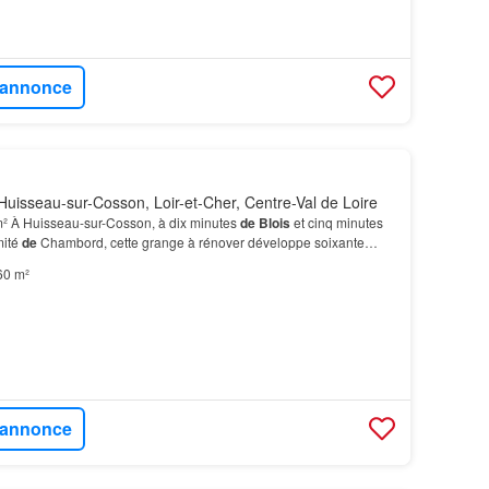
l'annonce
uisseau-sur-Cosson, Loir-et-Cher, Centre-Val de Loire
² À Huisseau-sur-Cosson, à dix minutes
de
Blois
et cinq minutes
mité
de
Chambord, cette grange à rénover développe soixante
sur une parcelle
de
527 m², avec une p…
60 m²
l'annonce