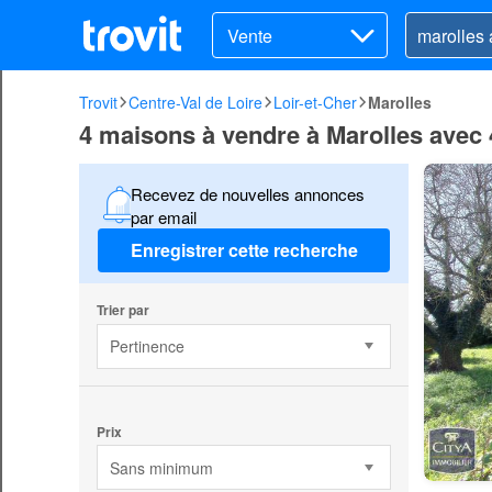
Vente
Trovit
Centre-Val de Loire
Loir-et-Cher
Marolles
4 maisons à vendre à Marolles avec 
Recevez de nouvelles annonces
par email
Enregistrer cette recherche
Trier par
Pertinence
Prix
Sans minimum