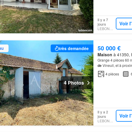
Il y a 7
Voir 
jours
LEBONCOIN
50 000 €
au
très demandée
Maison
à 41350, H
Grange 4 pièces 60 m
de
Vineuil, et à proxi
mètres carrés au sol 
4
pièces
4 Photos
Il y a 2
Voir 
jours
LEBONCOIN