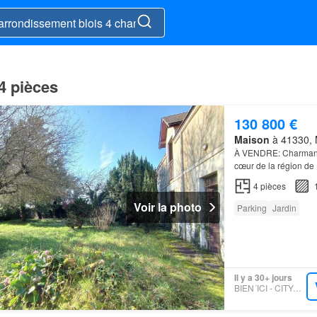
4 pièces
130 800 €
Maison
à 41330, M
À VENDRE: Charma
cœur de la région de
4
pièces
Voir la photo
Parking
Jardin
Il y a 30+ jours
BIEN´ICI - CITYA-BLOIS