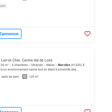
rdin
 l'annonce
 Loir-et-Cher, Centre-Val de Loire
20 m² – 3 chambres – Véranda – Atelier –
Marolles
(41330) À
s un environnement calme tout en étant à proximité des
ques minutes de
Blois
, venez découvrir cette agréa…
1
salle de bain
120 m²
 l'annonce