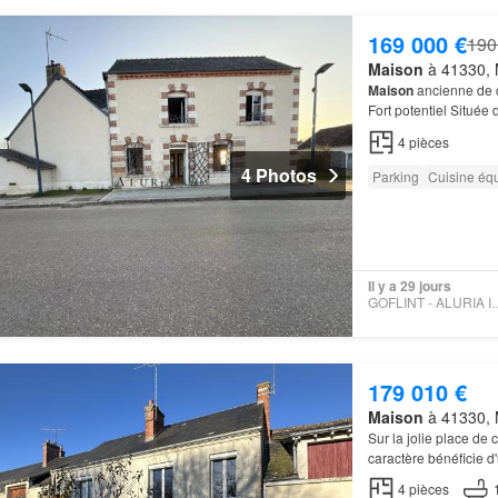
169 000 €
190
Maison
à 41330, M
Maison
ancienne de c
Fort potentiel Située
secteur –
Maison
de 
4
pièces
4 Photos
Parking
Cuisine éq
Il y a 29 jours
GOFLINT - ALUR
179 010 €
Maison
à 41330, M
Sur la jolie place de 
caractère bénéficie d
4
pièces