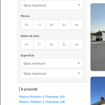
Sans maximum
Pièces
0+
1+
2+
3+
4+
Salles de bain
0+
1+
2+
3+
4+
Superficie
Sans minimum
Sans maximum
À proximité
Maison Averdon 4 Chambres (54)
Maison Villerbon 4 Chambres (36)