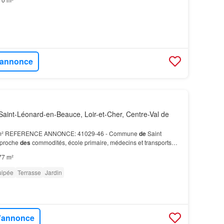
l'annonce
aint-Léonard-en-Beauce, Loir-et-Cher, Centre-Val de
 m² REFERENCE ANNONCE: 41029-46 - Commune
de
Saint
 proche
des
commodités, école primaire, médecins et transports
rs
de
rénovation: chambre, salle d'eau avec WC, débarr…
77 m²
uipée
Terrasse
Jardin
l'annonce