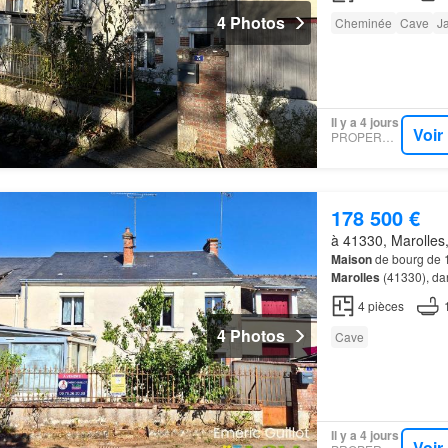
4 Photos
Cheminée
Cave
Ja
Il y a 4 jours
Voir
PROPERSTAR
178 500 €
à 41330, Marolles,
Maison
de bourg de 1
Marolles
(41330), dan
commerces et à quel
4
pièces
4 Photos
Cave
Il y a 4 jours
Voir