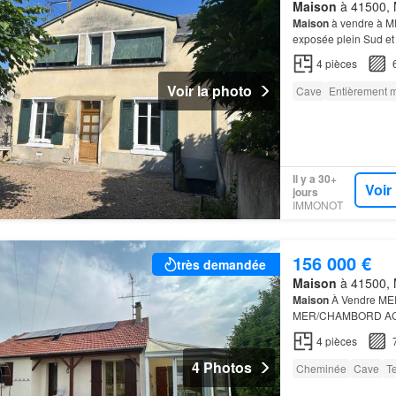
Maison
à 41500, M
Maison
à vendre à ME
exposée plein Sud et
meublée, salle
de
séj
4
pièces
Voir la photo
Cave
Entièrement 
Il y a 30+
Voir
jours
IMMONOT
156 000 €
très demandée
Maison
à 41500, M
Maison
À Vendre MER 
MER/CHAMBORD AC
chambres, séjour
de
2
4
pièces
4 Photos
Cheminée
Cave
T