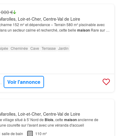
 000 €
arolles, Loir-et-Cher, Centre-Val de Loire
harme 152 m² et dépendance – Terrain 580 m² piscinable avec
 dans un secteur calme et recherché, cette belle
maison
Rare sur le
caractère – Dépendance – Terrain pis…
uipée
Cheminée
Cave
Terrasse
Jardin
Voir l'annonce
IA IMMOBILIER
arolles, Loir-et-Cher, Centre-Val de Loire
ce village situé à 5' Nord de
Blois
, cette
maison
ancienne de
'une courette sur l'avant avec une véranda d'accueil
1
salle de bain
110 m²