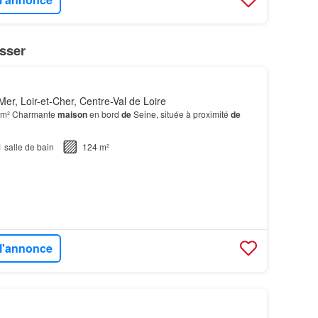
sser
er, Loir-et-Cher, Centre-Val de Loire
 m² Charmante
maison
en bord
de
Seine, située à proximité
de
1
salle de bain
124 m²
 l'annonce