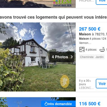
PROPERSTAR
avons trouvé ces logements qui peuvent vous intére
267 500 €
Maison
à 78270, M
Maison
4 pièces 124
Vernon…
4
pièces
4 Photos
Cheminée
Jardin
Il y a 30+
Voir
jours
LEBONCOIN
116 500 €
très demandée