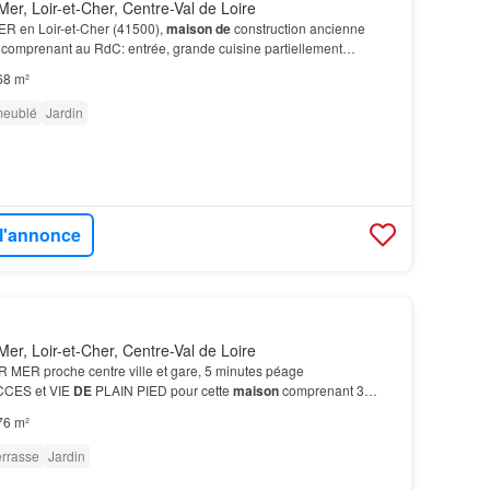
er, Loir-et-Cher, Centre-Val de Loire
R en Loir-et-Cher (41500),
maison
de
construction ancienne
 comprenant au RdC: entrée, grande cuisine partiellement
our, débarras sous escalier.…
68 m²
meublé
Jardin
 l'annonce
er, Loir-et-Cher, Centre-Val de Loire
MER proche centre ville et gare, 5 minutes péage
CES et VIE
DE
PLAIN PIED pour cette
maison
comprenant 3
5 m² avec cheminée et insert, véranda, ravissant petit jardin d'…
76 m²
errasse
Jardin