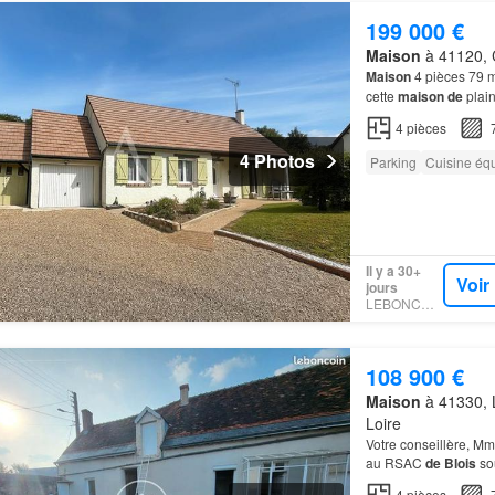
199 000 €
Maison
à 41120, C
Maison
4 pièces 79 m
cette
maison
de
plain
fonctionnelle et bien
4
pièces
4 Photos
Parking
Cuisine éq
Il y a 30+
Voir
jours
LEBONCOIN
108 900 €
Maison
à 41330, L
Loire
Votre conseillère, M
au RSAC
de
Blois
so
4
pièces