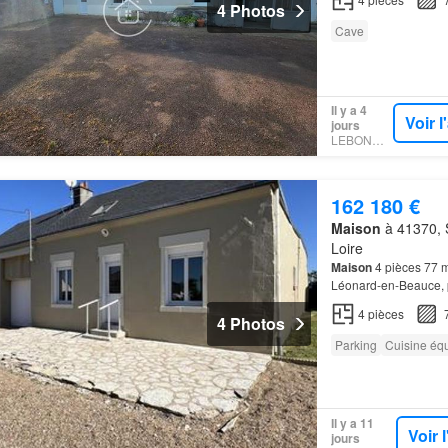
4 Photos
Cave
Il y a 4
Voir 
jours
LEBONCOIN
162 180 €
Maison
à 41370, S
Loire
Maison
4 pièces 77
Léonard-en-Beauce,
sur À l'étage: en cou
4
pièces
4 Photos
Parking
Cuisine éq
Il y a 11
Voir 
jours