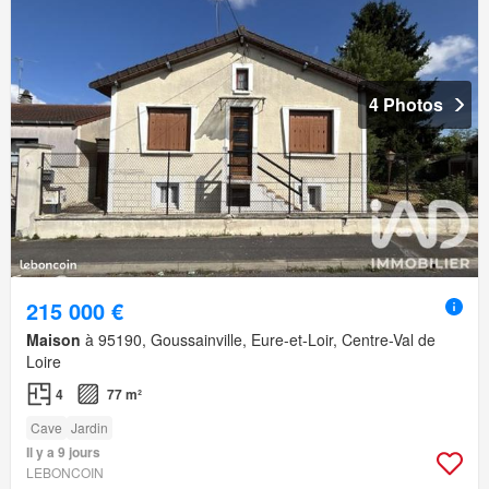
4 Photos
215 000 €
Maison
à 95190, Goussainville, Eure-et-Loir, Centre-Val de
Loire
4
77 m²
Cave
Jardin
Il y a 9 jours
LEBONCOIN