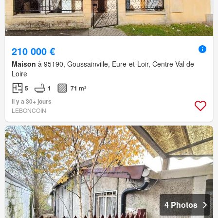
210 000 €
Maison
à 95190, Goussainville, Eure-et-Loir, Centre-Val de
Loire
5
1
71 m²
Il y a 30+ jours
LEBONCOIN
4 Photos