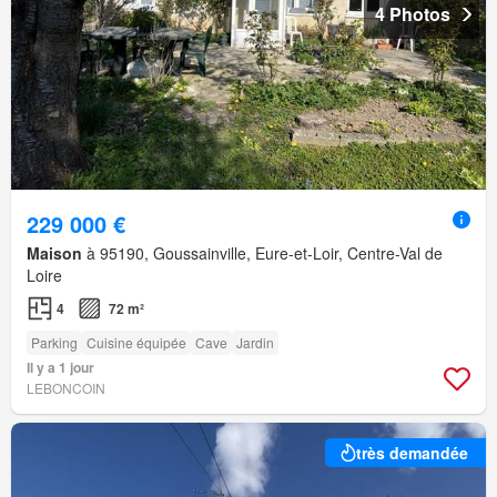
4 Photos
229 000 €
Maison
à 95190, Goussainville, Eure-et-Loir, Centre-Val de
Loire
4
72 m²
Parking
Cuisine équipée
Cave
Jardin
Il y a 1 jour
LEBONCOIN
très demandée