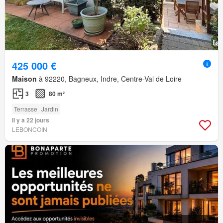
425 000 €
Maison
à 92220, Bagneux, Indre, Centre-Val de Loire
3
80 m²
Terrasse
Jardin
Il y a 22 jours
LEBONCOIN