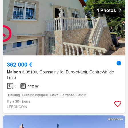
4 Photos
362 000 €
Maison
à 95190, Goussainville, Eure-et-Loir, Centre-Val de
Loire
6
112 m²
Parking
Cuisine équipée
Cave
Terrasse
Jardin
Il y a 30+ jours
LEBONCOIN