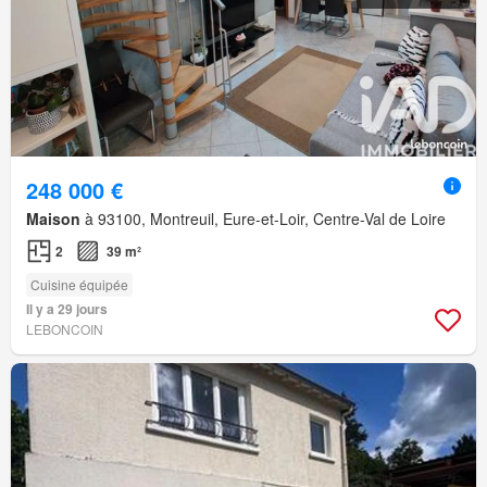
248 000 €
Maison
à 93100, Montreuil, Eure-et-Loir, Centre-Val de Loire
2
39 m²
Cuisine équipée
Il y a 29 jours
LEBONCOIN