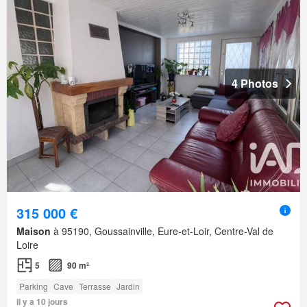
4 Photos
315 000 €
Maison
à 95190, Goussainville, Eure-et-Loir, Centre-Val de
Loire
5
90 m²
Parking
Cave
Terrasse
Jardin
Il y a 10 jours