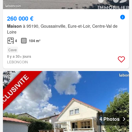
260 000 €
Maison
à 95190, Goussainville, Eure-et-Loir, Centre-Val de
Loire
4
104 m²
Cave
Il y a 30+ jours
LEBONCOIN
4 Photos