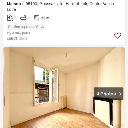
Maison
à 95190, Goussainville, Eure-et-Loir, Centre-Val de
Loire
3
1
68 m²
Cuisine équipée
Cave
Il y a 30+ jours
LEBONCOIN
4 Photos