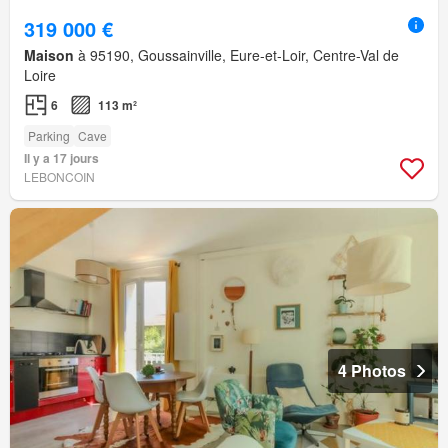
319 000 €
Maison
à 95190, Goussainville, Eure-et-Loir, Centre-Val de
Loire
6
113 m²
Parking
Cave
Il y a 17 jours
LEBONCOIN
4 Photos