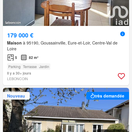
179 000 €
Maison
à 95190, Goussainville, Eure-et-Loir, Centre-Val de
Loire
5
82 m²
Parking
Terrasse
Jardin
Il y a 30+ jours
LEBONCOIN
Nouveau
très demandée