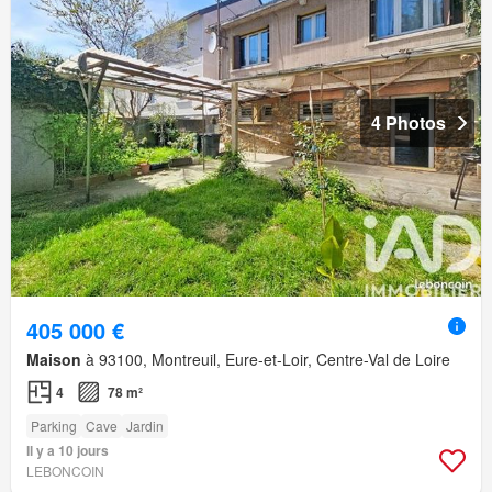
4 Photos
405 000 €
Maison
à 93100, Montreuil, Eure-et-Loir, Centre-Val de Loire
4
78 m²
Parking
Cave
Jardin
Il y a 10 jours
LEBONCOIN