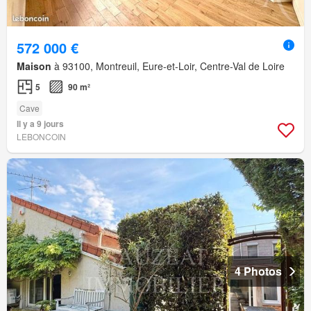
572 000 €
Maison
à 93100, Montreuil, Eure-et-Loir, Centre-Val de Loire
5
90 m²
Cave
Il y a 9 jours
LEBONCOIN
4 Photos