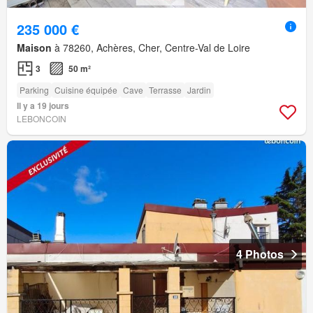
235 000 €
Maison
à 78260, Achères, Cher, Centre-Val de Loire
3
50 m²
Parking
Cuisine équipée
Cave
Terrasse
Jardin
Il y a 19 jours
LEBONCOIN
4 Photos