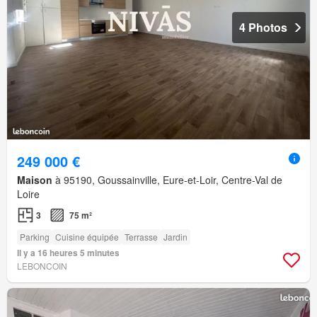
4 Photos
249 000 €
Maison
à 95190, Goussainville, Eure-et-Loir, Centre-Val de
Loire
3
75 m²
Parking
Cuisine équipée
Terrasse
Jardin
Il y a 16 heures 5 minutes
LEBONCOIN