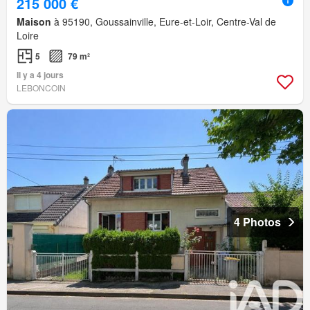
215 000 €
Maison
à 95190, Goussainville, Eure-et-Loir, Centre-Val de
Loire
5
79 m²
Il y a 4 jours
LEBONCOIN
4 Photos