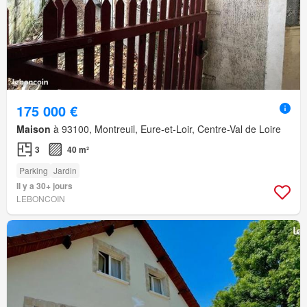
175 000 €
Maison
à 93100, Montreuil, Eure-et-Loir, Centre-Val de Loire
3
40 m²
Parking
Jardin
Il y a 30+ jours
LEBONCOIN