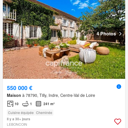
4 Photos
550 000 €
Maison
à 78790, Tilly, Indre, Centre-Val de Loire
10
1
241 m²
Cuisine équipée
Cheminée
Il y a 30+ jours
LEBONCOIN