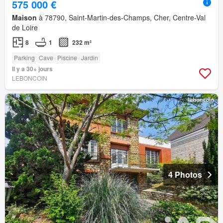
575 000 €
Maison
à 78790, Saint-Martin-des-Champs, Cher, Centre-Val
de Loire
8
1
232 m²
Parking
Cave
Piscine
Jardin
Il y a 30+ jours
LEBONCOIN
4 Photos