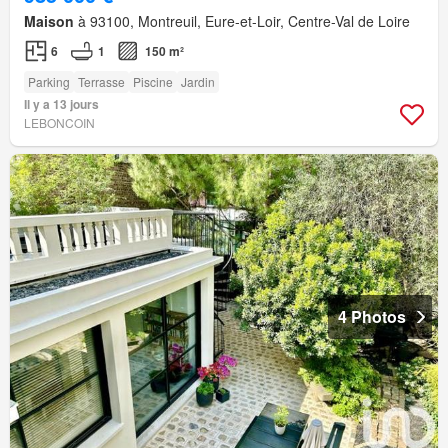
Maison
à 93100, Montreuil, Eure-et-Loir, Centre-Val de Loire
6
1
150 m²
Parking
Terrasse
Piscine
Jardin
Il y a 13 jours
LEBONCOIN
4 Photos