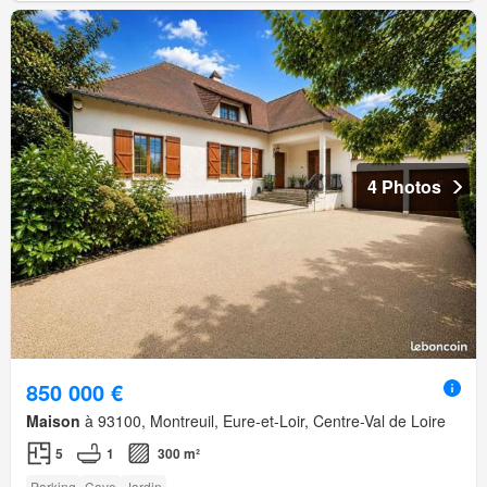
4 Photos
850 000 €
Maison
à 93100, Montreuil, Eure-et-Loir, Centre-Val de Loire
5
1
300 m²
Parking
Cave
Jardin