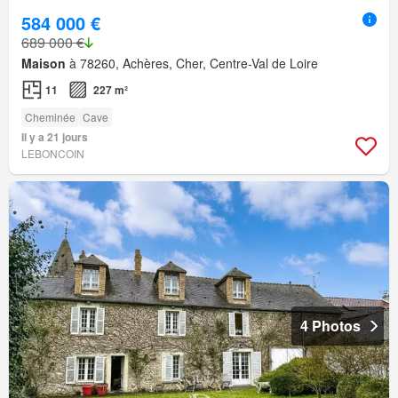
584 000 €
689 000 €
Maison
à 78260, Achères, Cher, Centre-Val de Loire
11
227 m²
Cheminée
Cave
Il y a 21 jours
LEBONCOIN
4 Photos