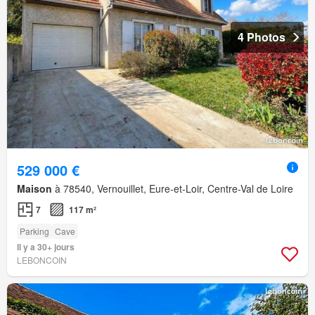
4 Photos
529 000 €
Maison
à 78540, Vernouillet, Eure-et-Loir, Centre-Val de Loire
7
117 m²
Parking
Cave
Il y a 30+ jours
LEBONCOIN