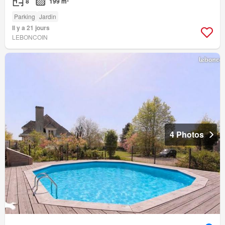
8
199 m²
Parking
Jardin
Il y a 21 jours
LEBONCOIN
4 Photos