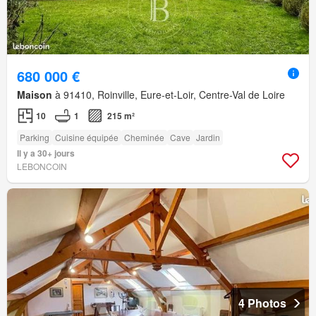
680 000 €
Maison
à 91410, Roinville, Eure-et-Loir, Centre-Val de Loire
10
1
215 m²
Parking
Cuisine équipée
Cheminée
Cave
Jardin
Il y a 30+ jours
LEBONCOIN
4 Photos