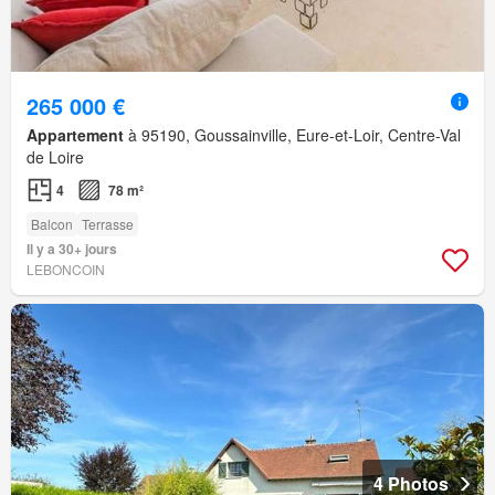
265 000 €
Appartement
à 95190, Goussainville, Eure-et-Loir, Centre-Val
de Loire
4
78 m²
Balcon
Terrasse
Il y a 30+ jours
LEBONCOIN
4 Photos