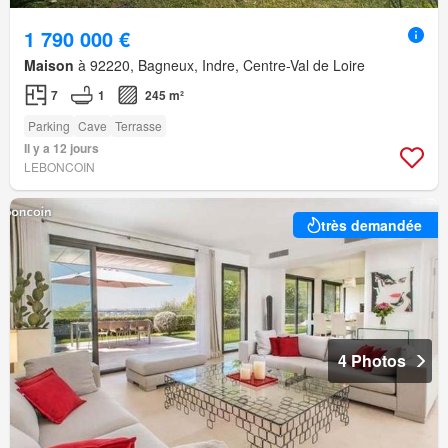
1 790 000 €
Maison
à 92220, Bagneux, Indre, Centre-Val de Loire
7
1
245 m²
Parking
Cave
Terrasse
Il y a 12 jours
LEBONCOIN
très demandée
4 Photos