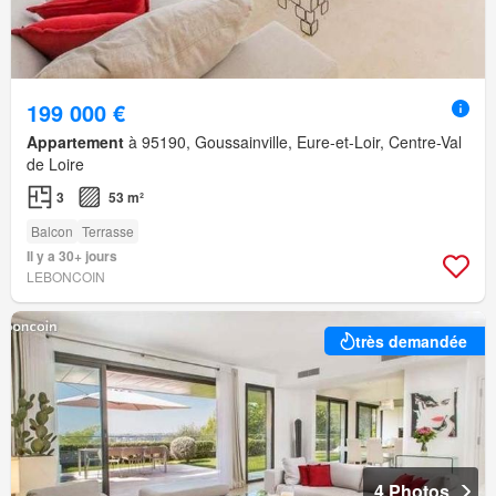
199 000 €
Appartement
à 95190, Goussainville, Eure-et-Loir, Centre-Val
de Loire
3
53 m²
Balcon
Terrasse
Il y a 30+ jours
LEBONCOIN
très demandée
4 Photos