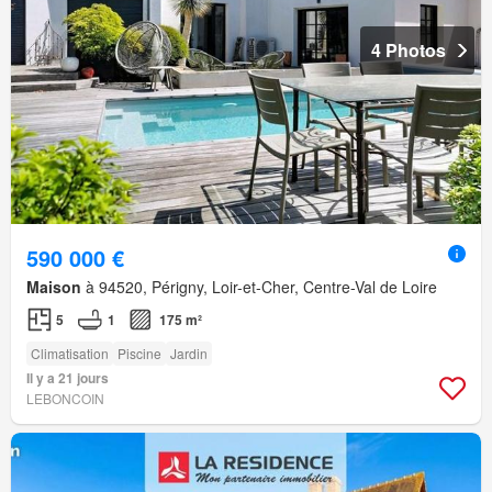
4 Photos
590 000 €
Maison
à 94520, Périgny, Loir-et-Cher, Centre-Val de Loire
5
1
175 m²
Climatisation
Piscine
Jardin
Il y a 21 jours
LEBONCOIN