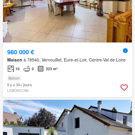
980 000 €
Maison
à 78540, Vernouillet, Eure-et-Loir, Centre-Val de Loire
10
3
323 m²
Balcon
Il y a 30+ jours
LEBONCOIN