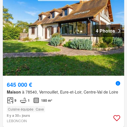
4 Photos
645 000 €
Maison
à 78540, Vernouillet, Eure-et-Loir, Centre-Val de Loire
9
1
180 m²
Cuisine équipée
Cave
Il y a 30+ jours
LEBONCOIN