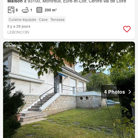
Maison
à 93100, Montreuil, Eure-et-Loir, Centre-Val de Loire
8
1
200 m²
Cuisine équipée
Cave
Terrasse
Il y a 29 jours
LEBONCOIN
4 Photos