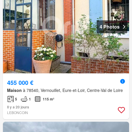
4 Photos
455 000 €
Maison
à 78540, Vernouillet, Eure-et-Loir, Centre-Val de Loire
5
1
115 m²
Il y a 20 jours
LEBONCOIN