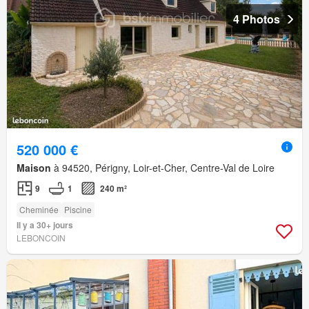
4 Photos
520 000 €
Maison
à 94520, Périgny, Loir-et-Cher, Centre-Val de Loire
9
1
240 m²
Cheminée
Piscine
Il y a 30+ jours
LEBONCOIN