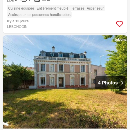
Cuisine équipée
Entièrement meublé
Terrasse
Ascenseur
Accès pour les personnes handicapées
Il y a 13 jours
LEBONCOIN
4 Photos