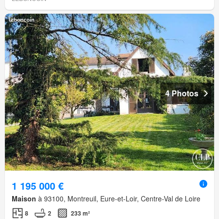
4 Photos
1 195 000 €
Maison
à 93100, Montreuil, Eure-et-Loir, Centre-Val de Loire
8
2
233 m²