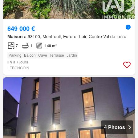
649 000 €
Maison
à 93100, Montreuil, Eure-et-Loir, Centre-Val de Loire
7
1
140 m²
Parking
Balcon
Cave
Terrasse
Jardin
Il y a 7 jours
LEBONCOIN
4 Photos