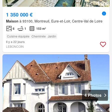
1 350 000 €
Maison
à 93100, Montreuil, Eure-et-Loir, Centre-Val de Loire
6
1
153 m²
Cuisine équipée
Cheminée
Jardin
Il y a 22 jours
LEBONCOIN
4 Photos