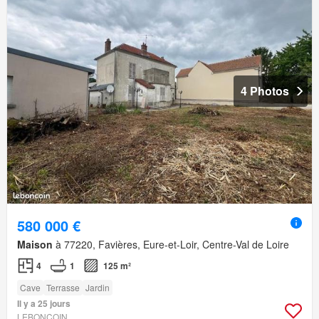
4 Photos
580 000 €
Maison
à 77220, Favières, Eure-et-Loir, Centre-Val de Loire
4
1
125 m²
Cave
Terrasse
Jardin
Il y a 25 jours
LEBONCOIN