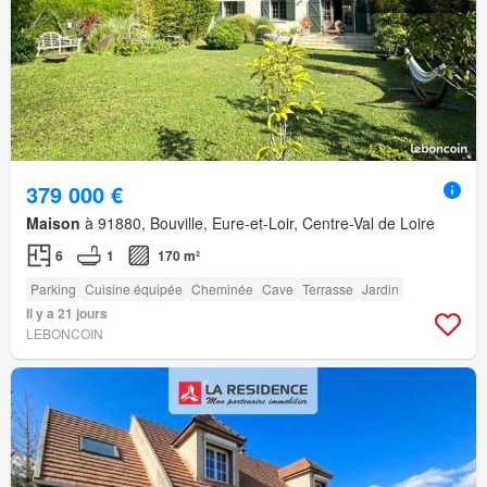
379 000 €
Maison
à 91880, Bouville, Eure-et-Loir, Centre-Val de Loire
6
1
170 m²
Parking
Cuisine équipée
Cheminée
Cave
Terrasse
Jardin
Il y a 21 jours
LEBONCOIN