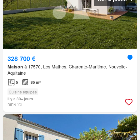
328 700 €
Maison
à 17570, Les Mathes, Charente-Maritime, Nouvelle-
Aquitaine
5
85 m²
Cuisine équipée
Il y a 30+ jours
BIEN´ICI