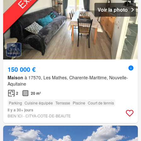
Voir la photo
150 000 €
Maison
à 17570, Les Mathes, Charente-Maritime, Nouvelle-
Aquitaine
2
20 m²
Parking
Cuisine équipée
Terrasse
Piscine
Court de tennis
Il y a 30+ jours
BIEN´ICI - CITYA-COTE-DE-BEAUTE