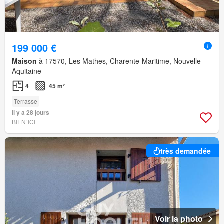
199 000 €
Maison
à 17570, Les Mathes, Charente-Maritime, Nouvelle-
Aquitaine
4
45 m²
Terrasse
Il y a 28 jours
BIEN´ICI
très demandée
Voir la photo