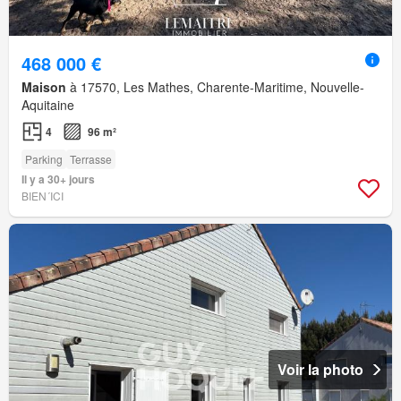
468 000 €
Maison
à 17570, Les Mathes, Charente-Maritime, Nouvelle-
Aquitaine
4
96 m²
Parking
Terrasse
Il y a 30+ jours
BIEN´ICI
Voir la photo