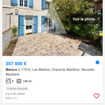
Voir la photo
357 000 €
Maison
à 17570, Les Mathes, Charente-Maritime, Nouvelle-
Aquitaine
5
130 m²
Cuisine équipée
Il y a 30+ jours
BIEN´ICI