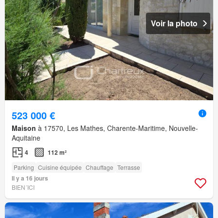
Voir la photo
523 000 €
Maison
à 17570, Les Mathes, Charente-Maritime, Nouvelle-
Aquitaine
4
112 m²
Parking
Cuisine équipée
Chauffage
Terrasse
Il y a 16 jours
BIEN´ICI