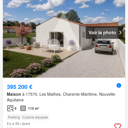
Voir la photo
395 200 €
Maison
à 17570, Les Mathes, Charente-Maritime, Nouvelle-
Aquitaine
6
110 m²
Parking
Cuisine équipée
Il y a 30+ jours