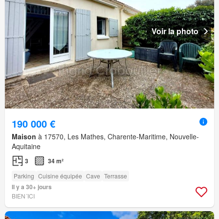
Voir la photo
190 000 €
Maison
à 17570, Les Mathes, Charente-Maritime, Nouvelle-
Aquitaine
3
34 m²
Parking
Cuisine équipée
Cave
Terrasse
Il y a 30+ jours
BIEN´ICI