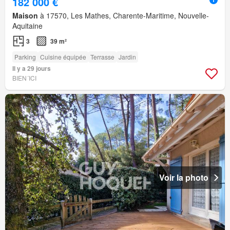
182 000 €
Maison
à 17570, Les Mathes, Charente-Maritime, Nouvelle-
Aquitaine
3
39 m²
Parking
Cuisine équipée
Terrasse
Jardin
Il y a 29 jours
BIEN´ICI
Voir la photo