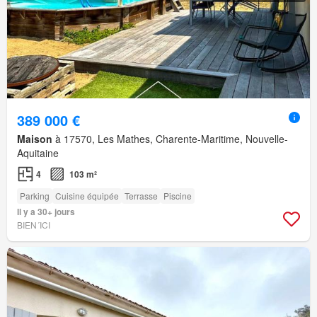
389 000 €
Maison
à 17570, Les Mathes, Charente-Maritime, Nouvelle-
Aquitaine
4
103 m²
Parking
Cuisine équipée
Terrasse
Piscine
Il y a 30+ jours
BIEN´ICI