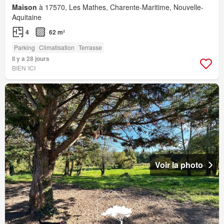
Maison
à 17570, Les Mathes, Charente-Maritime, Nouvelle-
Aquitaine
4
62 m²
Parking
Climatisation
Terrasse
Il y a 28 jours
BIEN´ICI
Voir la photo