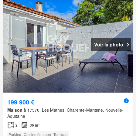
Voir la photo
199 900 €
Maison
à 17570, Les Mathes, Charente-Maritime, Nouvelle-
Aquitaine
2
36 m²
Parking
Cuisine équipée
Terrasse