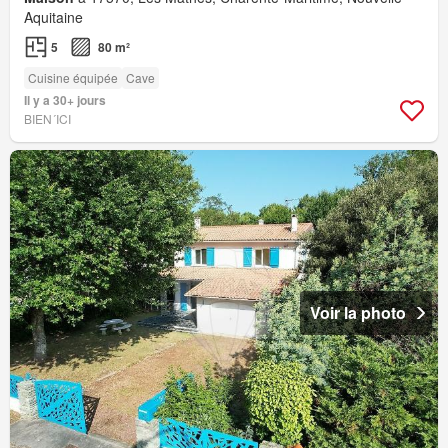
Aquitaine
5
80 m²
Cuisine équipée
Cave
Il y a 30+ jours
BIEN´ICI
Voir la photo