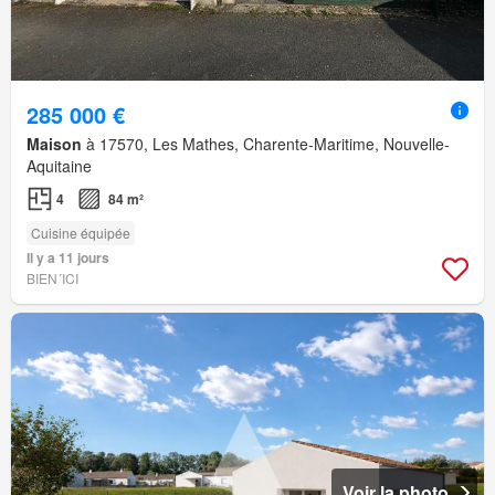
285 000 €
Maison
à 17570, Les Mathes, Charente-Maritime, Nouvelle-
Aquitaine
4
84 m²
Cuisine équipée
Il y a 11 jours
BIEN´ICI
Voir la photo