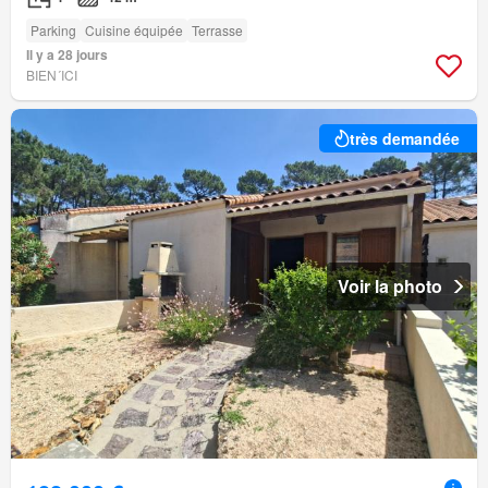
Parking
Cuisine équipée
Terrasse
Il y a 28 jours
BIEN´ICI
très demandée
Voir la photo