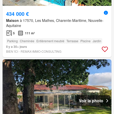
434 000 €
Maison
à 17570, Les Mathes, Charente-Maritime, Nouvelle-
Aquitaine
5
111 m²
Parking
Cheminée
Entièrement meublé
Terrasse
Piscine
Jardin
Il y a 30+ jours
BIEN´ICI - REMAX-IMMO-CONSULTING
Voir la photo