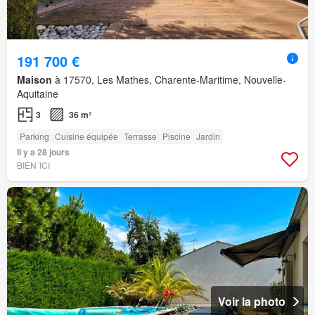
191 700 €
Maison
à 17570, Les Mathes, Charente-Maritime, Nouvelle-
Aquitaine
3
36 m²
Parking
Cuisine équipée
Terrasse
Piscine
Jardin
Il y a 28 jours
BIEN´ICI
Voir la photo