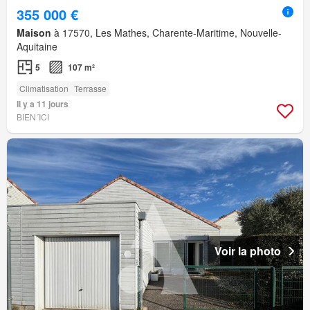
355 000 €
Maison
à 17570, Les Mathes, Charente-Maritime, Nouvelle-
Aquitaine
5
107 m²
Climatisation
Terrasse
Il y a 11 jours
BIEN´ICI
Voir la photo