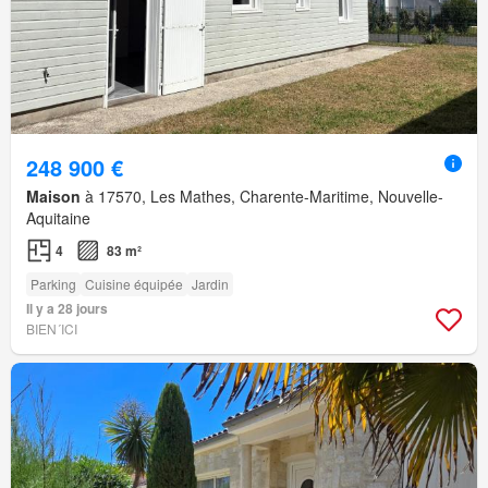
248 900 €
Maison
à 17570, Les Mathes, Charente-Maritime, Nouvelle-
Aquitaine
4
83 m²
Parking
Cuisine équipée
Jardin
Il y a 28 jours
BIEN´ICI