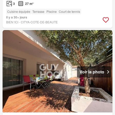
3
27 m²
Cuisine équipée
Terrasse
Piscine
Court de tennis
Il y a 30+ jours
BIEN´ICI - CITYA-COTE-DE-BEAUTE
Voir la photo