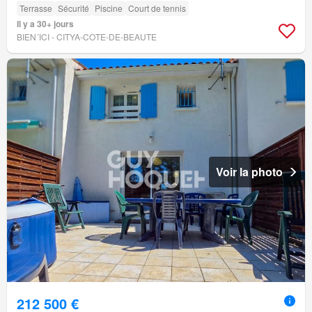
Terrasse
Sécurité
Piscine
Court de tennis
Il y a 30+ jours
BIEN´ICI - CITYA-COTE-DE-BEAUTE
Voir la photo
212 500 €