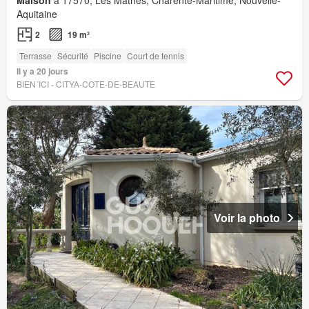
Maison
à 17570, Les Mathes, Charente-Maritime, Nouvelle-
Aquitaine
2
19 m²
Terrasse
Sécurité
Piscine
Court de tennis
Il y a 20 jours
BIEN´ICI - CITYA-COTE-DE-BEAUTE
Voir la photo