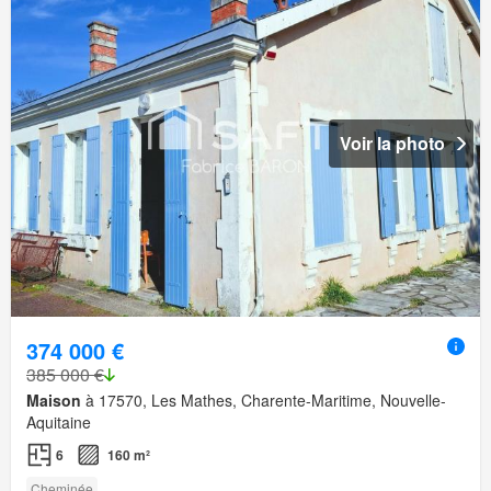
Voir la photo
374 000 €
385 000 €
Maison
à 17570, Les Mathes, Charente-Maritime, Nouvelle-
Aquitaine
6
160 m²
Cheminée