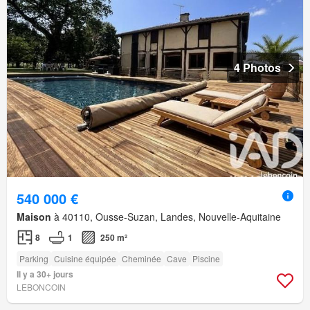
4 Photos
540 000 €
Maison
à 40110, Ousse-Suzan, Landes, Nouvelle-Aquitaine
8
1
250 m²
Parking
Cuisine équipée
Cheminée
Cave
Piscine
Il y a 30+ jours
LEBONCOIN