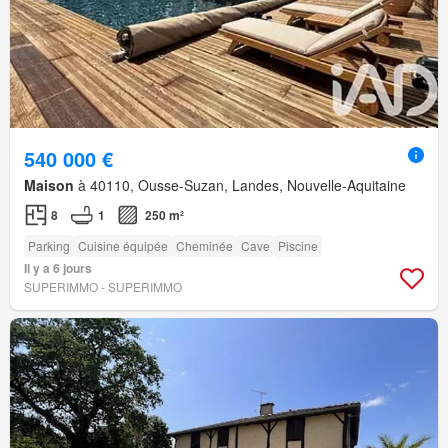
540 000 €
Maison
à 40110, Ousse-Suzan, Landes, Nouvelle-Aquitaine
8
1
250 m²
Parking
Cuisine équipée
Cheminée
Cave
Piscine
Il y a 6 jours
SUPERIMMO - SUPERIMMO