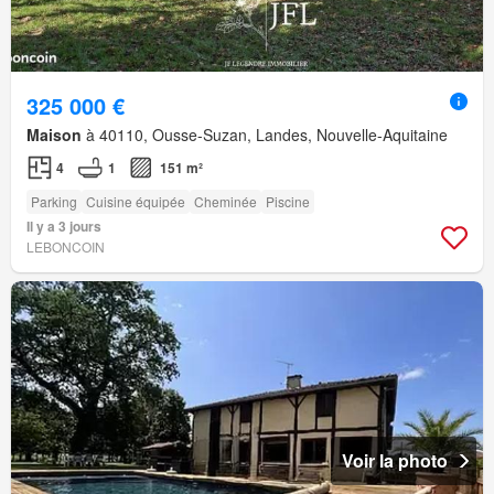
325 000 €
Maison
à 40110, Ousse-Suzan, Landes, Nouvelle-Aquitaine
4
1
151 m²
Parking
Cuisine équipée
Cheminée
Piscine
Il y a 3 jours
LEBONCOIN
Voir la photo