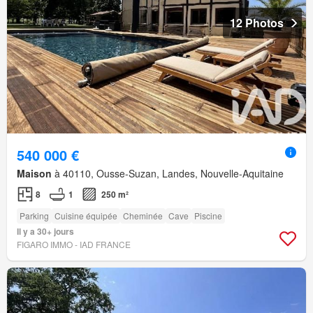
12 Photos
540 000 €
Maison
à 40110, Ousse-Suzan, Landes, Nouvelle-Aquitaine
8
1
250 m²
Parking
Cuisine équipée
Cheminée
Cave
Piscine
Il y a 30+ jours
FIGARO IMMO - IAD FRANCE