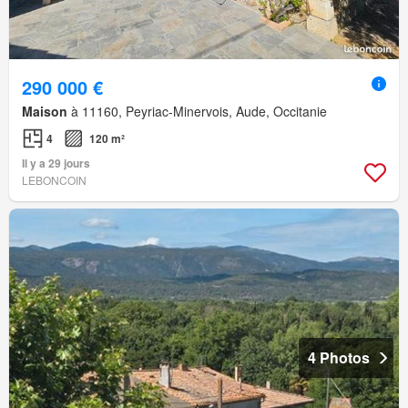
290 000 €
Maison
à 11160, Peyriac-Minervois, Aude, Occitanie
4
120 m²
Il y a 29 jours
LEBONCOIN
4 Photos