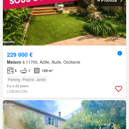
229 000 €
Maison
à 11700, Azille, Aude, Occitanie
5
1
129 m²
Parking
Piscine
Jardin
Il y a 22 jours
LEBONCOIN