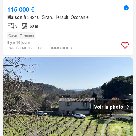
115 000 €
Maison
à 34210, Siran, Hérault, Occitanie
3
60 m²
Cave
Terrasse
Il y a 10 jours
PARUVENDU - LEGGETT IMMOBILIER
Voir la photo