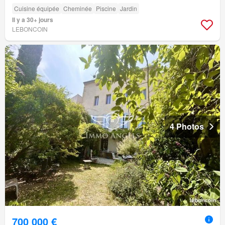
Cuisine équipée
Cheminée
Piscine
Jardin
Il y a 30+ jours
LEBONCOIN
4 Photos
700 000 €