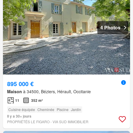
4 Photos
895 000 €
Maison
à 34500, Béziers, Hérault, Occitanie
11
352 m²
Cuisine équipée
Cheminée
Piscine
Jardin
Il y a 30+ jours
PROPRIÉTÉS LE FIGARO - VIA SUD IMMOBILIER