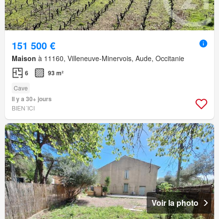
151 500 €
Maison
à 11160, Villeneuve-Minervois, Aude, Occitanie
6
93 m²
Cave
Il y a 30+ jours
BIEN´ICI
Voir la photo