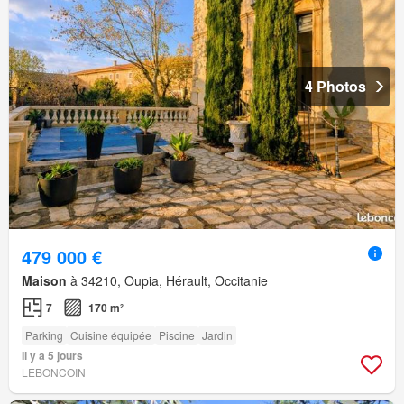
4 Photos
479 000 €
Maison
à 34210, Oupia, Hérault, Occitanie
7
170 m²
Parking
Cuisine équipée
Piscine
Jardin
Il y a 5 jours
LEBONCOIN