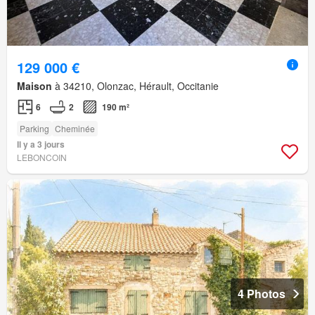
129 000 €
Maison
à 34210, Olonzac, Hérault, Occitanie
6
2
190 m²
Parking
Cheminée
Il y a 3 jours
LEBONCOIN
4 Photos