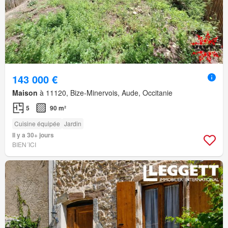
143 000 €
Maison
à 11120, Bize-Minervois, Aude, Occitanie
5
90 m²
Cuisine équipée
Jardin
Il y a 30+ jours
BIEN´ICI