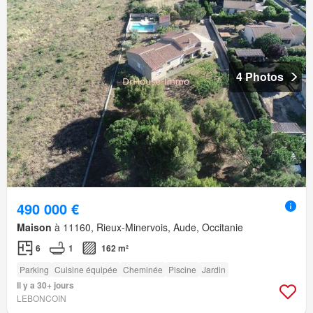
4 Photos
490 000 €
Maison
à 11160, Rieux-Minervois, Aude, Occitanie
6
1
162 m²
Parking
Cuisine équipée
Cheminée
Piscine
Jardin
Il y a 30+ jours
LEBONCOIN