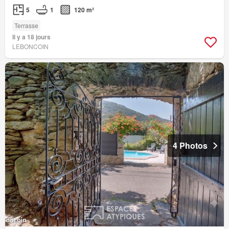
5
1
120 m²
Terrasse
Il y a 18 jours
LEBONCOIN
4 Photos