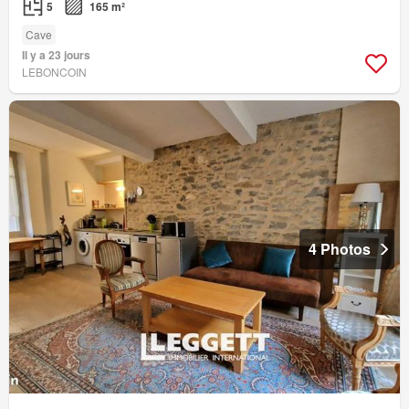
5
165 m²
Cave
Il y a 23 jours
LEBONCOIN
4 Photos