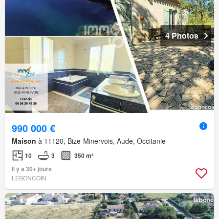
4 Photos
990 000 €
Maison
à 11120, Bize-Minervois, Aude, Occitanie
10
3
350 m²
Il y a 30+ jours
LEBONCOIN