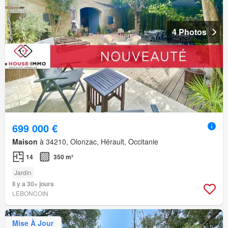
4 Photos
699 000 €
Maison
à 34210, Olonzac, Hérault, Occitanie
14
350 m²
Jardin
Il y a 30+ jours
LEBONCOIN
Mise À Jour