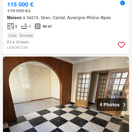
115 000 €
119 000 €
Maison
à 34210, Siran, Cantal, Auvergne-Rhône-Alpes
3
1
60 m²
Cave
Terrasse
Il y a 10 jours
LEBONCOIN
4 Photos