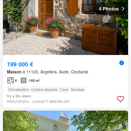
4 Photos
199 000 €
Maison
à 11120, Argeliers, Aude, Occitanie
6
148 m²
Climatisation
Cuisine équipée
Cave
Terrasse
Il y a 30+ jours
PARUVENDU - LEGGETT IMMOBILIER