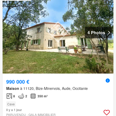
4 Photos
990 000 €
Maison
à 11120, Bize-Minervois, Aude, Occitanie
8
2
350 m²
Cave
Il y a 1 jour
PARUVENDU - GALA IMMOBILIER