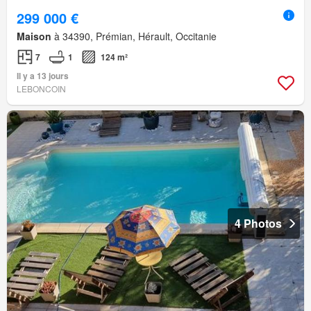
299 000 €
Maison
à 34390, Prémian, Hérault, Occitanie
7
1
124 m²
Il y a 13 jours
LEBONCOIN
4 Photos