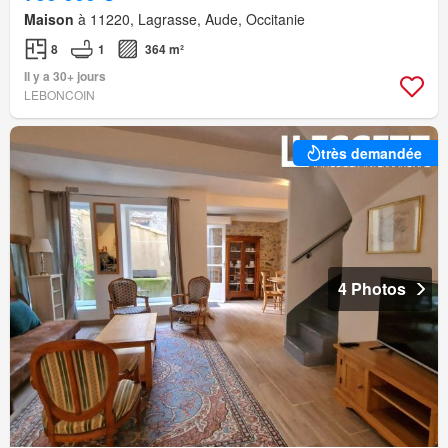
Maison
à 11220, Lagrasse, Aude, Occitanie
8
1
364 m²
Il y a 30+ jours
LEBONCOIN
très demandée
4 Photos