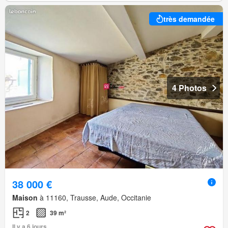
très demandée
4 Photos
38 000 €
Maison
à 11160, Trausse, Aude, Occitanie
2
39 m²
Il y a 6 jours