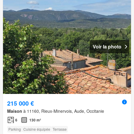
Voir la photo
215 000 €
Maison
à 11160, Rieux-Minervois, Aude, Occitanie
6
130 m²
Parking
Cuisine équipée
Terrasse