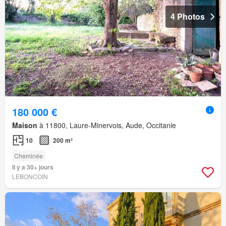
4 Photos
180 000 €
Maison
à 11800, Laure-Minervois, Aude, Occitanie
10
200 m²
Cheminée
Il y a 30+ jours
LEBONCOIN