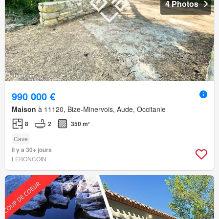
4 Photos
990 000 €
Maison
à 11120, Bize-Minervois, Aude, Occitanie
8
2
350 m²
Cave
Il y a 30+ jours
LEBONCOIN