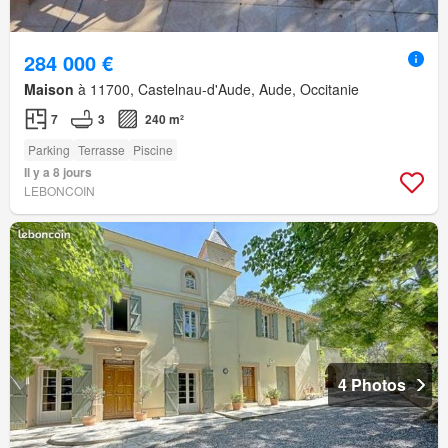
284 000 €
Maison
à 11700, Castelnau-d'Aude, Aude, Occitanie
7
3
240 m²
Parking
Terrasse
Piscine
Il y a 8 jours
LEBONCOIN
4 Photos