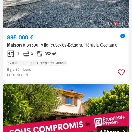
895 000 €
Maison
à 34500, Villeneuve-lès-Béziers, Hérault, Occitanie
11
3
352 m²
Cuisine équipée
Cheminée
Jardin
Il y a 30+ jours
LEBONCOIN
4 Photos