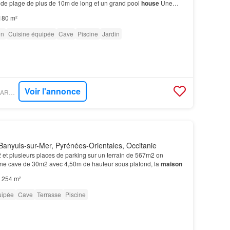
nde plage de plus de 10m de long et un grand pool
house
Une
m2 a coté un garage de 25m2 et une annexe de…
180 m²
on
Cuisine équipée
Cave
Piscine
Jardin
Voir l'annonce
PROPRIÉTÉS LE FIGARO - IAD FRANCE
anyuls-sur-Mer, Pyrénées-Orientales, Occitanie
et plusieurs places de parking sur un terrain de 567m2 on
ne cave de 30m2 avec 4,50m de hauteur sous plafond, la
maison
254 m²
uipée
Cave
Terrasse
Piscine