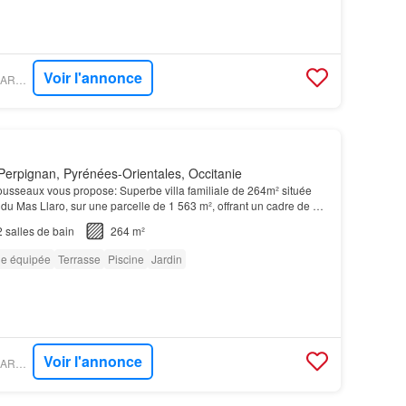
Voir l'annonce
PROPRIÉTÉS LE FIGARO - IAD FRANCE
erpignan, Pyrénées-Orientales, Occitanie
rousseaux vous propose: Superbe villa familiale de 264m² située
 du Mas Llaro, sur une parcelle de 1 563 m², offrant un cadre de vie
2
salles de bain
264 m²
ne équipée
Terrasse
Piscine
Jardin
Voir l'annonce
PROPRIÉTÉS LE FIGARO - IAD FRANCE