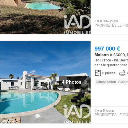
Il y a 30+ jours
997 000 €
Maison
à 66000, P
iad France - Iris Des
dans le quartier prisé
calme et ensoleillé…
6
pièces
4 Photos
Climatisation
Cuisi
Il y a 5 jours