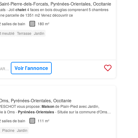
aint-Pierre-dels-Forcats, Pyrénées-Orientales, Occitanie
ats - Joli
chalet
4 faces en bois douglas comprenant 5 chambres
 une parcelle de 1351 m2 Venez découvrir ce
2
salles de bain
180 m²
t meublé
Terrasse
Jardin
Voir l'annonce
PROPRIÉTÉS LE FIGARO - EXPERTIMO
Oms, Pyrénées-Orientales, Occitanie
s PESCHOT vous propose:
Maison
de Plain-Pied avec Jardin,
ée à Oms -
Pyrénées
-
Orientales
- Située sur la commune d'Oms, à
de Céret cette
maison
de plain-pied offre un…
2
salles de bain
111 m²
Piscine
Jardin