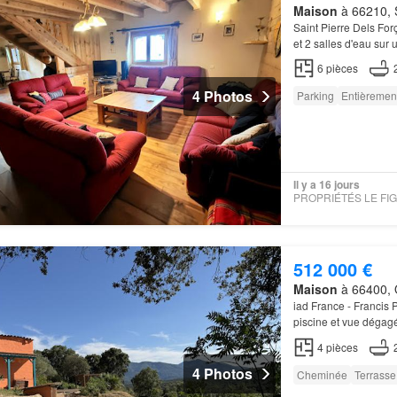
Maison
à 66210, S
Saint Pierre Dels Forç
et 2 salles d'eau sur
6
pièces
4 Photos
Parking
Entièremen
Il y a 16 jours
512 000 €
Maison
à 66400, 
iad France - Franci
piscine et vue dégag
moins de 10 minutes 
4
pièces
4 Photos
Cheminée
Terrasse