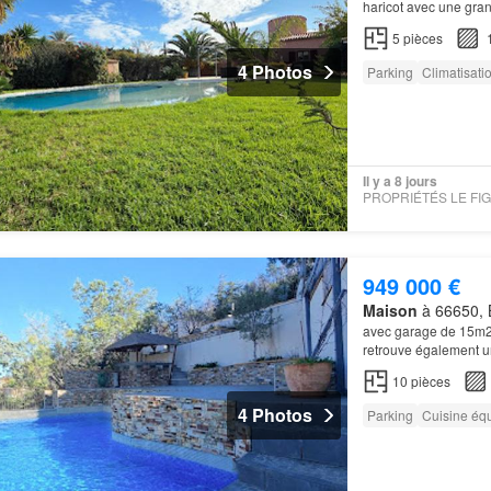
haricot avec une gra
dépendance T2 de 48
5
pièces
4 Photos
Parking
Climatisati
Il y a 8 jours
949 000 €
Maison
à 66650, B
avec garage de 15m2 
retrouve également u
10
pièces
4 Photos
Parking
Cuisine éq