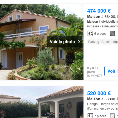
474 000 €
Maison
à 66400, 
Maison individuelle
à
impasse calme, envir
Maison
construite au
6
pièces
Voir la photo
Parking
Cuisine éq
Il y a 17
Voir 
jours
IMMONOT
520 000 €
Maison
à 66000, P
Canigou, larges baies
d'un mur en cayrou tr
7
pièces