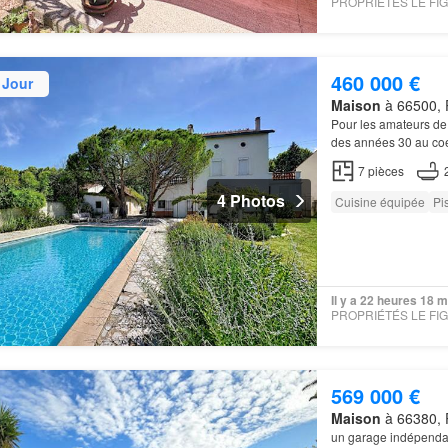
460 000 €
 Jour
Maison
à 66500, P
Pour les amateurs de
des années 30 au coe
s'ouvre sur un espac
7
pièces
4 Photos
Cuisine équipée
Pi
Il y a 22 heures 18 
569 000 €
Maison
à 66380, P
un garage indépenda