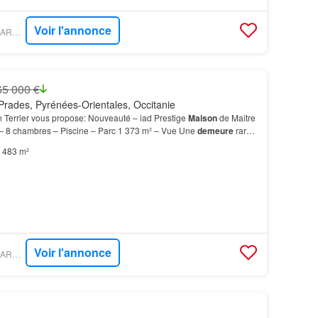
Voir l'annonce
PROPRIÉTÉS LE FIGARO - IAD FRANCE
65 000 €
rades, Pyrénées-Orientales, Occitanie
n Terrier vous propose: Nouveauté – iad Prestige
Maison
de Maître
 – 8 chambres – Piscine – Parc 1 373 m² – Vue Une
demeure
rare
en les amateurs de
propriétés
histor…
483 m²
Voir l'annonce
PROPRIÉTÉS LE FIGARO - IAD FRANCE