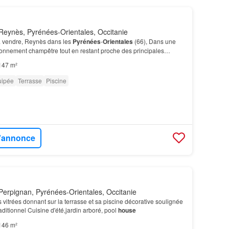
Reynès, Pyrénées-Orientales, Occitanie
 vendre, Reynès dans les
Pyrénées
-
Orientales
(66), Dans une
onnement champêtre tout en restant proche des principales
 cours de l'année 2000, sur une parcelle d'une…
147 m²
uipée
Terrasse
Piscine
l'annonce
erpignan, Pyrénées-Orientales, Occitanie
 vitrées donnant sur la terrasse et sa piscine décorative soulignée
aditionnel Cuisine d'été,jardin arboré, pool
house
146 m²