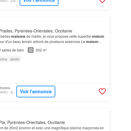
PROPRIÉTÉS LE FIGARO - DAUTHUILLE CONSEIL PATRIMOINE
rades, Pyrénées-Orientales, Occitanie
 belles
maisons
de maitre, je vous propose cette superbe
maison
ur d'un beau terrain arboré de plusieurs essences La
maison
e de vie avec un salon et une salle à man…
2
salles de bain
202 m²
scine
Jardin
minutes
Voir l'annonce
PROPRIÉTÉS LE FIGARO - SQUARE HABITAT 66
ia, Pyrénées-Orientales, Occitanie
nt de 25m2 environ et avec une magnifique piscine maçonnée en