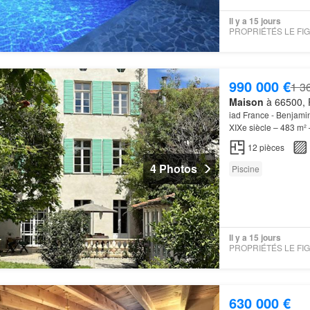
Il y a 15 jours
990 000 €
1 3
Maison
à 66500, P
iad France - Benjami
XIXe siècle – 483 m²
qui séduira aussi bi
12
pièces
4 Photos
Piscine
Il y a 15 jours
630 000 €