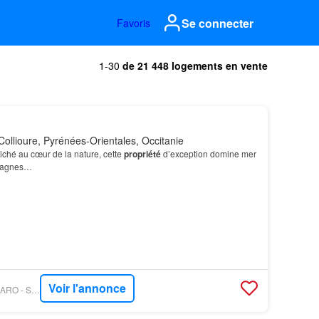
Se connecter
Favoris
1-30
de 21 448 logements en vente
ollioure, Pyrénées-Orientales, Occitanie
iché au cœur de la nature, cette
propriété
d’exception domine mer
ntagnes…
Voir l'annonce
PROPRIÉTÉS LE FIGARO - SQUARE HABITAT 66