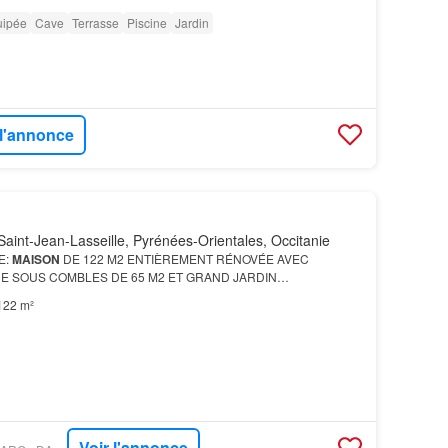
uipée
Cave
Terrasse
Piscine
Jardin
 l'annonce
aint-Jean-Lasseille, Pyrénées-Orientales, Occitanie
E:
MAISON
DE 122 M2 ENTIÈREMENT RÉNOVÉE AVEC
E SOUS COMBLES DE 65 M2 ET GRAND JARDIN
 à Saint-Jean-Lasseille , un village recherché pour sa qualité
122 m²
isme, c…
Voir l'annonce