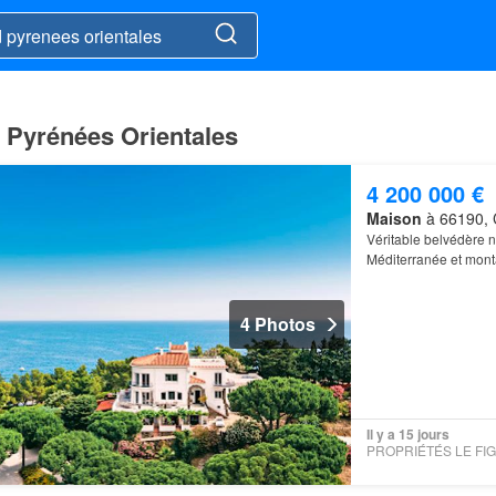
à Pyrénées Orientales
4 200 000 €
Maison
à 66190, C
Véritable belvédère n
Méditerranée et mo
4 Photos
Il y a 15 jours