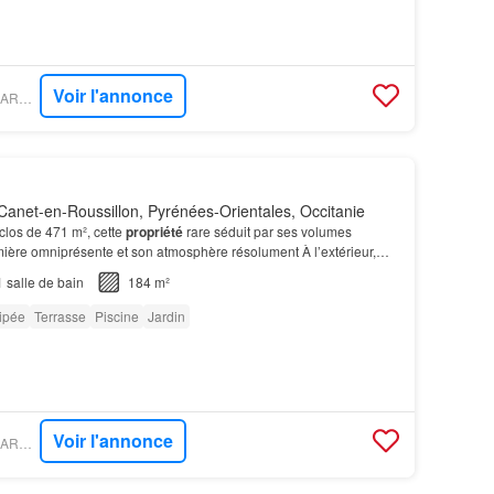
Voir l'annonce
PROPRIÉTÉS LE FIGARO - IAD FRANCE
anet-en-Roussillon, Pyrénées-Orientales, Occitanie
 clos de 471 m², cette
propriété
rare séduit par ses volumes
mière omniprésente et son atmosphère résolument À l’extérieur,
arpes Koi, terrasses, spa et piscine…
1
salle de bain
184 m²
ipée
Terrasse
Piscine
Jardin
Voir l'annonce
PROPRIÉTÉS LE FIGARO - IAD FRANCE