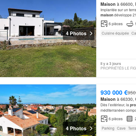
Maison
à 66600, R
Implantée sur un terr
maison
développe 216
6
pièces
4 Photos
Cuisine équipée
Ca
Il y a 3 jours
930 000 €
950
Maison
à 66330, C
Dès l’extérieur, la
pro
méditerranéen compos
6
pièces
4 Photos
Parking
Cave
Terr