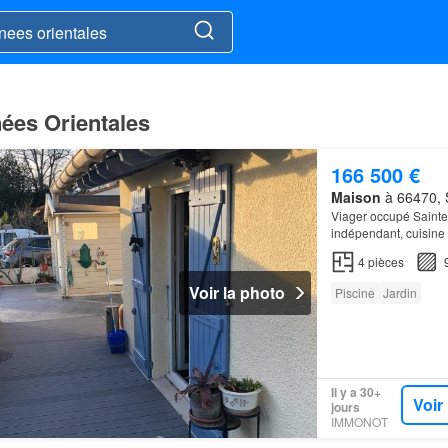
ées Orientales
166 500 €
Maison
à 66470, S
Viager occupé Sainte
indépendant, cuisine 
4
pièces
Voir la photo
Piscine
Jardin
Il y a 30+
Voir
jours
IMMONOT