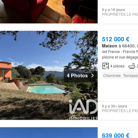
Il y a 19 jours
512 000 €
Maison
à 66400, 
iad France - Franci
piscine et vue dégag
moins de 10 minutes 
4
pièces
4 Photos
Cheminée
Terrasse
Il y a 30+ jours
639 000 €