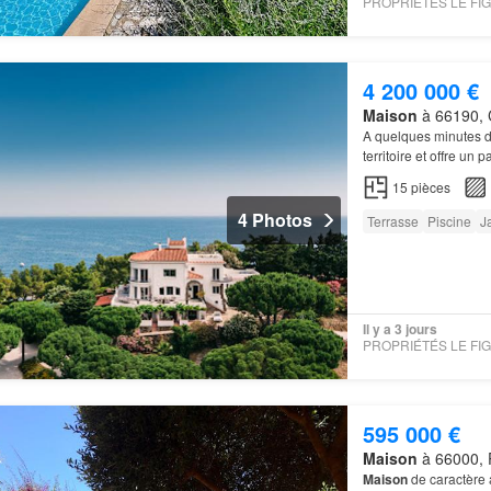
4 200 000 €
Maison
à 66190, C
A quelques minutes d
territoire et offre u
principale déploie d
15
pièces
4 Photos
Terrasse
Piscine
J
Il y a 3 jours
595 000 €
Maison
à 66000, P
Maison
de caractère