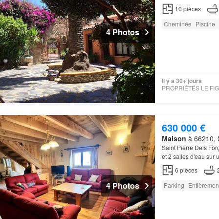
10
pièces
Cheminée
Piscine
4 Photos
Il y a 30+ jours
630 000 €
Maison
à 66210, S
Saint Pierre Dels Forç
et 2 salles d'eau sur
d'un joli
jardin
avec pe
6
pièces
4 Photos
Parking
Entièremen