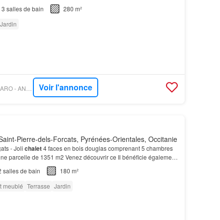
3
salles de bain
280 m²
Jardin
Voir l'annonce
PROPRIÉTÉS LE FIGARO - ANNONCEUR PARTICULIER
aint-Pierre-dels-Forcats, Pyrénées-Orientales, Occitanie
ats - Joli
chalet
4 faces en bois douglas comprenant 5 chambres
 une parcelle de 1351 m2 Venez découvrir ce Il bénéficie également
rgola, 2 belles terrasses e…
2
salles de bain
180 m²
t meublé
Terrasse
Jardin