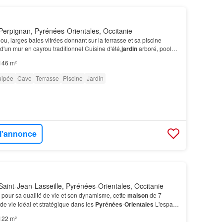
erpignan, Pyrénées-Orientales, Occitanie
u, larges baies vitrées donnant sur la terrasse et sa piscine
d'un mur en cayrou traditionnel Cuisine d'été,
jardin
arboré, pool
146 m²
uipée
Cave
Terrasse
Piscine
Jardin
 l'annonce
aint-Jean-Lasseille, Pyrénées-Orientales, Occitanie
é pour sa qualité de vie et son dynamisme, cette
maison
de 7
de vie idéal et stratégique dans les
Pyrénées
-
Orientales
L'espace
par une charmante véranda, qui fait…
122 m²