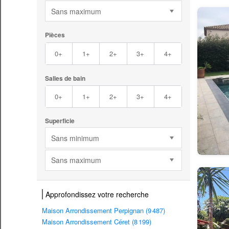
Sans maximum
Pièces
0+
1+
2+
3+
4+
Salles de bain
0+
1+
2+
3+
4+
Superficie
Sans minimum
Sans maximum
Approfondissez votre recherche
Maison Arrondissement Perpignan (9 487)
Maison Arrondissement Céret (8 199)