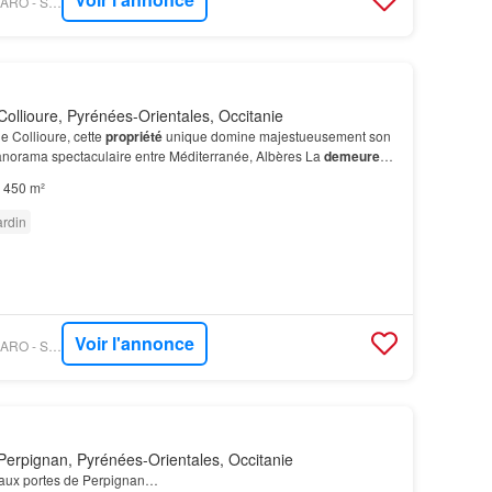
PROPRIÉTÉS LE FIGARO - SQUARE HABITAT 66
ollioure, Pyrénées-Orientales, Occitanie
e Collioure, cette
propriété
unique domine majestueusement son
n panorama spectaculaire entre Méditerranée, Albères La
demeure
es volumes remarquables et grâce à de…
450 m²
ardin
Voir l'annonce
PROPRIÉTÉS LE FIGARO - SQUARE HABITAT 66
erpignan, Pyrénées-Orientales, Occitanie
 aux portes de Perpignan…