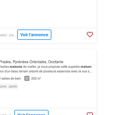
Voir l'annonce
PROPRIÉTÉS LE FIGARO - DAUTHUILLE CONSEIL PATRIMOINE
rades, Pyrénées-Orientales, Occitanie
 belles
maisons
de maitre, je vous propose cette superbe
maison
ur d'un beau terrain arboré de plusieurs essences avec la vue sur
agnes.…
2
salles de bain
202 m²
scine
Jardin
Voir l'annonce