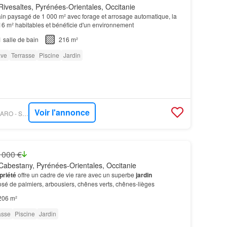
ivesaltes, Pyrénées-Orientales, Occitanie
ain paysagé de 1 000 m² avec forage et arrosage automatique, la
 m² habitables et bénéficie d'un environnement
1
salle de bain
216 m²
ve
Terrasse
Piscine
Jardin
Voir l'annonce
PROPRIÉTÉS LE FIGARO - SQUARE HABITAT 66
 000 €
abestany, Pyrénées-Orientales, Occitanie
priété
offre un cadre de vie rare avec un superbe
jardin
é de palmiers, arbousiers, chênes verts, chênes-lièges
206 m²
asse
Piscine
Jardin