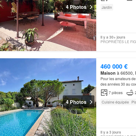
4 Photos
Jardin
Il y a 30+ jours
460 000 €
Maison
à 66500, P
Pour les amateurs de
des années 30 au coe
le
jardin
et les mont
7
pièces
4 Photos
Cuisine équipée
Pi
Il y a 3 jours