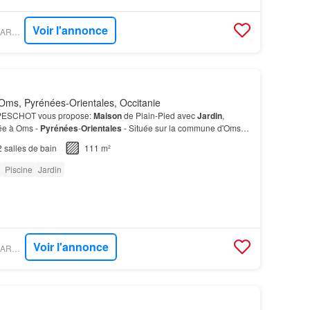
Voir l'annonce
PROPRIÉTÉS LE FIGARO - EXPERTIMO
Oms, Pyrénées-Orientales, Occitanie
s PESCHOT vous propose:
Maison
de Plain-Pied avec
Jardin
,
ée à Oms -
Pyrénées
-
Orientales
- Située sur la commune d'Oms, à
de Céret cette
maison
de plain-pied offre un…
2
salles de bain
111 m²
Piscine
Jardin
Voir l'annonce
PROPRIÉTÉS LE FIGARO - IAD FRANCE