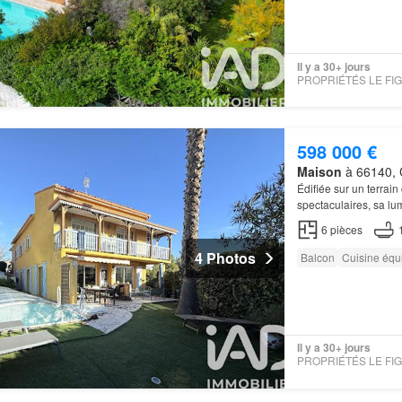
Il y a 30+ jours
598 000 €
Maison
à 66140, C
Édifiée sur un terrain
spectaculaires, sa lu
jardin
zen, bassin à c
6
pièces
4 Photos
Balcon
Cuisine équ
Il y a 30+ jours