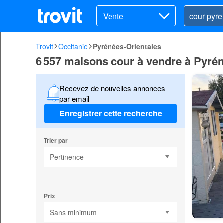
Vente
Trovit
Occitanie
Pyrénées-Orientales
6 557 maisons cour à vendre à Pyrén
Recevez de nouvelles annonces
par email
Enregistrer cette recherche
Trier par
Pertinence
Prix
Sans minimum