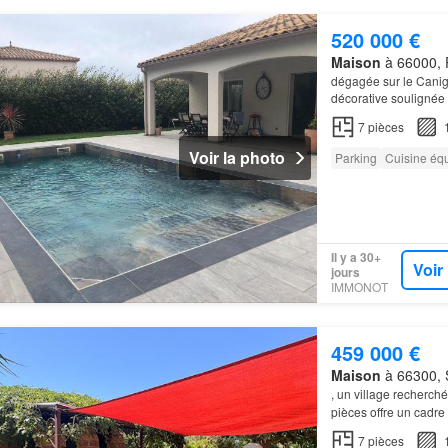
520 000 €
Maison
à 66000, P
dégagée sur le Canigo
décorative soulignée 
house
d'agrement.
7
pièces
Voir la photo
Parking
Cuisine éq
Il y a 30+
Voir
jours
IMMONOT
459 000 €
Maison
à 66300, S
, un village recherch
pièces offre un cadre 
de vie est complété 
7
pièces