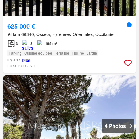
625 000 €
Villa
à 66340, Osséja, Pyrénées-Orientales, Occitanie
3
3
195 m²
Parking
Cuisine équipée
Terrasse
Piscine
Jardin
Il y a 11 jours
LUXURYESTATE
4 Photos