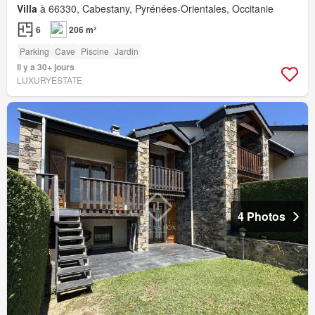
Villa
à 66330, Cabestany, Pyrénées-Orientales, Occitanie
6
206 m²
Parking
Cave
Piscine
Jardin
Il y a 30+ jours
LUXURYESTATE
4 Photos