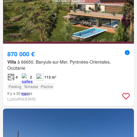
870 000 €
Villa
à 66650, Banyuls-sur-Mer, Pyrénées-Orientales,
Occitanie
4
2
113 m²
Parking
Terrasse
Piscine
Il y a 30+ jours
LUXURYESTATE