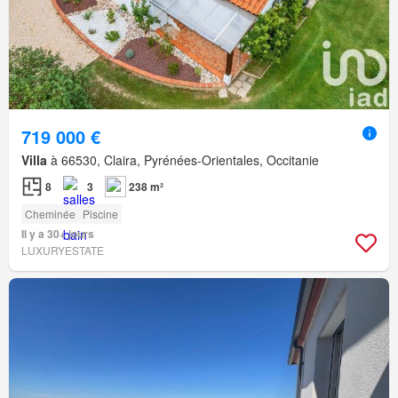
719 000 €
Villa
à 66530, Claira, Pyrénées-Orientales, Occitanie
8
3
238 m²
Cheminée
Piscine
Il y a 30+ jours
LUXURYESTATE