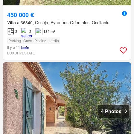
450 000 €
Villa
à 66340, Osséja, Pyrénées-Orientales, Occitanie
2
2
184 m²
Parking
Cave
Piscine
Jardin
Il y a 11 jours
LUXURYESTATE
4 Photos