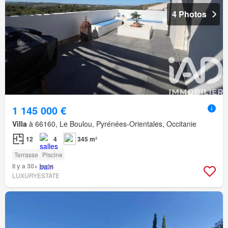
4 Photos
1 145 000 €
Villa
à 66160, Le Boulou, Pyrénées-Orientales, Occitanie
12
4
345 m²
Terrasse
Piscine
Il y a 30+ jours
LUXURYESTATE