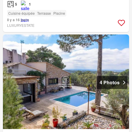
5
1
Cuisine équipée
Terrasse
Piscine
Il y a 16 jours
LUXURYESTATE
4 Photos