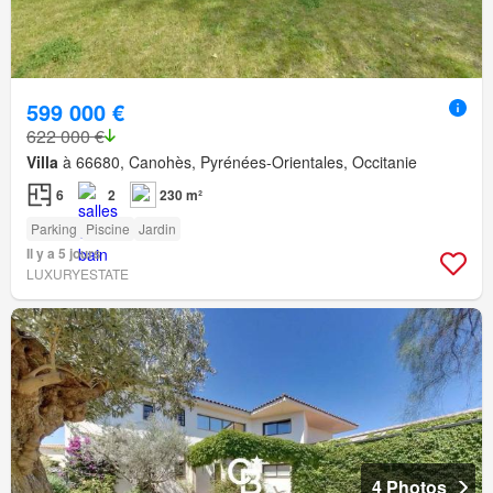
599 000 €
622 000 €
Villa
à 66680, Canohès, Pyrénées-Orientales, Occitanie
6
2
230 m²
Parking
Piscine
Jardin
Il y a 5 jours
LUXURYESTATE
4 Photos