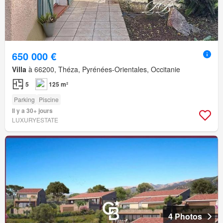
650 000 €
Villa
à 66200, Théza, Pyrénées-Orientales, Occitanie
5
125 m²
Parking
Piscine
Il y a 30+ jours
LUXURYESTATE
4 Photos