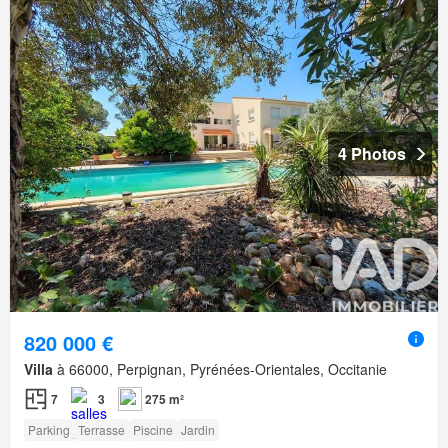
4 Photos
820 000 €
Villa
à 66000, Perpignan, Pyrénées-Orientales, Occitanie
7
3
275 m²
Parking
Terrasse
Piscine
Jardin