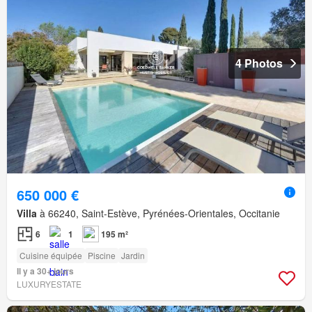
4 Photos
650 000 €
Villa
à 66240, Saint-Estève, Pyrénées-Orientales, Occitanie
6
1
195 m²
Cuisine équipée
Piscine
Jardin
Il y a 30+ jours
LUXURYESTATE