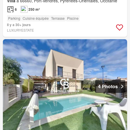
Villa
à 66660, Port-Vendres, Pyrénées-Orientales, Occitanie
6
250 m²
Parking
Cuisine équipée
Terrasse
Piscine
Il y a 30+ jours
LUXURYESTATE
4 Photos