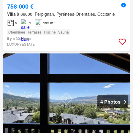
758 000 €
Villa
à 66000, Perpignan, Pyrénées-Orientales, Occitanie
5
1
192 m²
Cheminée
Terrasse
Piscine
Sauna
Il y a 30+ jours
LUXURYESTATE
4 Photos