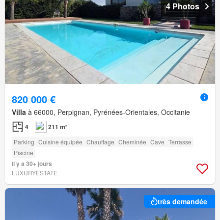
4 Photos
820 000 €
Villa
à 66000, Perpignan, Pyrénées-Orientales, Occitanie
4
211 m²
Parking
Cuisine équipée
Chauffage
Cheminée
Cave
Terrasse
Piscine
Il y a 30+ jours
LUXURYESTATE
très demandée