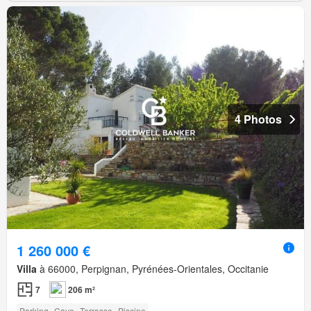
4 Photos
1 260 000 €
Villa
à 66000, Perpignan, Pyrénées-Orientales, Occitanie
7
206 m²
Parking
Cave
Terrasse
Piscine