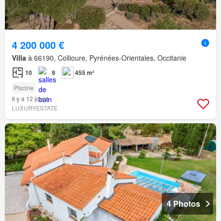
4 200 000 €
Villa
à 66190, Collioure, Pyrénées-Orientales, Occitanie
10
9
455 m²
Piscine
Il y a 12 jours
LUXURYESTATE
4 Photos