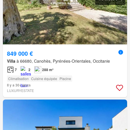
849 000 €
Villa
à 66680, Canohès, Pyrénées-Orientales, Occitanie
7
2
288 m²
Climatisation
Cuisine équipée
Piscine
Il y a 30+ jours
LUXURYESTATE