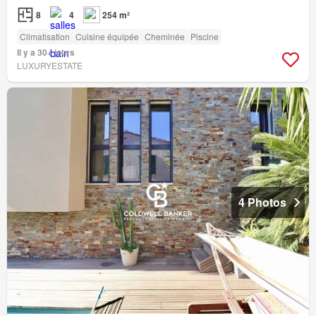
8
4
254 m²
Climatisation
Cuisine équipée
Cheminée
Piscine
Il y a 30+ jours
LUXURYESTATE
4 Photos