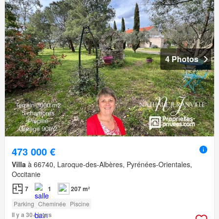
4 Photos
473 000 €
Villa
à 66740, Laroque-des-Albères, Pyrénées-Orientales,
Occitanie
7
1
207 m²
Parking
Cheminée
Piscine
Il y a 30+ jours