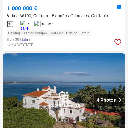
1 000 000 €
Villa
à 66190, Collioure, Pyrénées-Orientales, Occitanie
5
1
185 m²
Parking
Cuisine équipée
Terrasse
Piscine
Jardin
Il y a 30+ jours
LUXURYESTATE
4 Photos