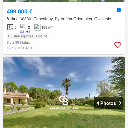
499 000 €
Villa
à 66330, Cabestany, Pyrénées-Orientales, Occitanie
5
2
188 m²
Cuisine équipée
Piscine
Il y a 30+ jours
LUXURYESTATE
4 Photos