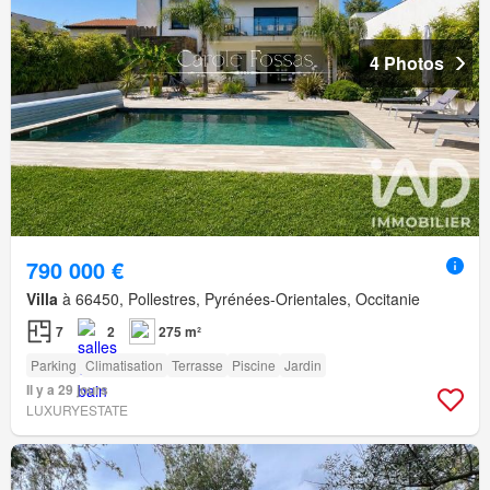
4 Photos
790 000 €
Villa
à 66450, Pollestres, Pyrénées-Orientales, Occitanie
7
2
275 m²
Parking
Climatisation
Terrasse
Piscine
Jardin
Il y a 29 jours
LUXURYESTATE