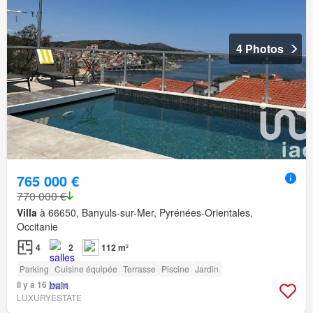
4 Photos
765 000 €
770 000 €
Villa
à 66650, Banyuls-sur-Mer, Pyrénées-Orientales,
Occitanie
4
2
112 m²
Parking
Cuisine équipée
Terrasse
Piscine
Jardin
Il y a 16 jours
LUXURYESTATE