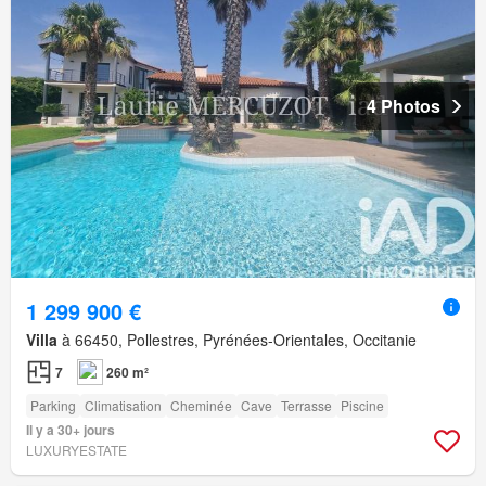
4 Photos
1 299 900 €
Villa
à 66450, Pollestres, Pyrénées-Orientales, Occitanie
7
260 m²
Parking
Climatisation
Cheminée
Cave
Terrasse
Piscine
Il y a 30+ jours
LUXURYESTATE