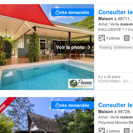
Consulter le
très demandée
Maison
à 98711,
Achat / Vente
maison
EXCLUSIVITÉ ? ? Cou
sans travaux, dans u
3
pièces
Voir la photo
Parking
Entièremen
Il y a 28 jours
SUPERIMMO - SUPERIMMO
Consulter le
très demandée
Maison
à 98728,
Achat / Vente
maison
Polynésie Moorea
Ch
cadre parfait pour ins
2
pièces