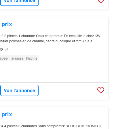
Voir l'annonce
 prix
t2 2 pièces 1 chambre Sous compromis: En exclusivité chez KW
halet
polynésien de charme, cadre bucolique et fort Situé à
 du quai de Vaiare, ce
chalet
atypique poly…
80 m²
uipée
Terrasse
Piscine
Voir l'annonce
 prix
t4 4 pièces 3 chambres Sous compromis: SOUS COMPROMIS DE