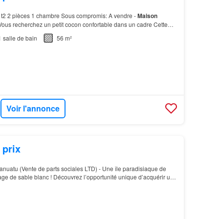
t2 2 pièces 1 chambre Sous compromis: A vendre -
Maison
 Vous recherchez un petit cocon confortable dans un cadre Cette
ype loft est faite pour vous ! ?…
1
salle de bain
56 m²
Voir l'annonce
 prix
anuatu (Vente de parts sociales LTD) - Une île paradisiaque de
ge de sable blanc ! Découvrez l’opportunité unique d’acquérir une
lle, l’île Pakéa, située dans la…