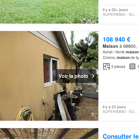
Il y a 30+ jours
SUPERIMMO - SUPERIMMO
108 940 €
Maison
à 98800,
Achat / Vente
maison
Colons,
maison
de ty
3
pièces
Voir la photo
Il y a 23 jours
SUPERIMMO - SUPERIMMO
Consulter le