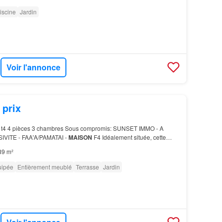
iscine
Jardin
Voir l'annonce
 prix
t4 4 pièces 3 chambres Sous compromis: SUNSET IMMO - A
VITE - FAA'A/PAMATAI -
MAISON
F4 Idéalement située, cette
 meublée de 4 pièces d'une superficie de 89,28 m² habi…
89 m²
uipée
Entièrement meublé
Terrasse
Jardin