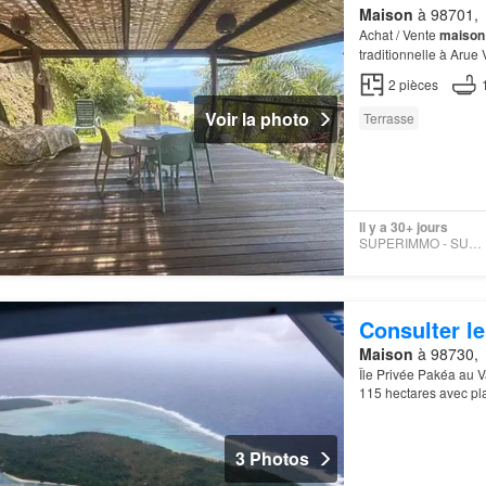
Maison
à 98701,
Achat / Vente
maison
traditionnelle à Arue
maison
bungalow de t
2
pièces
Voir la photo
Terrasse
Il y a 30+ jours
SUPERIMMO - SUPERIMMO
Consulter le
Maison
à 98730,
Île Privée Pakéa au V
115 hectares avec pla
île privée exceptionne
3 Photos