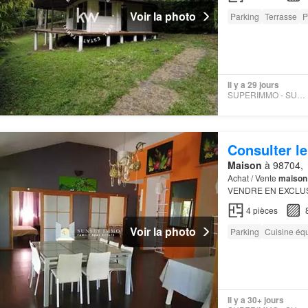
Voir la photo
Parking
Terrasse
P
Il y a 29 jours
SUPERIMMO - SUPERIMMO
Consulter le
Maison
à 98704,
Achat / Vente
maison
VENDRE EN EXCLUSI
maison
de plain pied
4
pièces
Voir la photo
Parking
Cuisine éq
Il y a 30+ jours