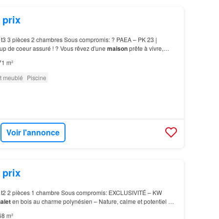
 prix
t3 3 pièces 2 chambres Sous compromis: ? PAEA – PK 23 |
p de coeur assuré ! ? Vous rêvez d'une
maison
prête à vivre,
n cadre idéal ? Ne cherchez plus ?…
71 m²
t meublé
Piscine
Voir l'annonce
 prix
t2 2 pièces 1 chambre Sous compromis: EXCLUSIVITÉ – KW
alet
en bois au charme polynésien – Nature, calme et potentiel Un
taller une piscine, créer un jardin luxuri…
68 m²