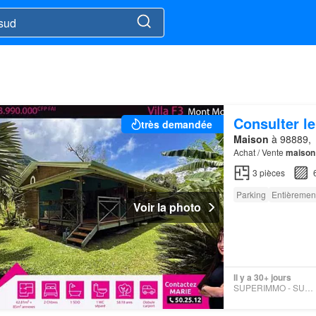
Consulter le
très demandée
Maison
à 98889,
Achat / Vente
maison
3
pièces
Parking
Entièremen
Voir la photo
Il y a 30+ jours
SUPERIMMO - SUPERIMMO