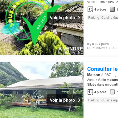
VENTE - mai 2026 - en 
4
pièces
Voir la photo
Parking
Cuisine éq
Il y a 30+ jours
SUPERIMMO - SUPERIMMO
Consulter le
Maison
à 98711,
Achat / Vente
maison
Située dans un quarti
4
pièces
Voir la photo
Parking
Cuisine éq