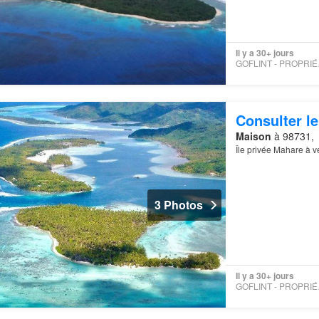
Il y a 30+ jours
GOFLI
Consulter le
Maison
à 98731,
Île privée Mahare à 
3 Photos
Il y a 30+ jours
GOFLI