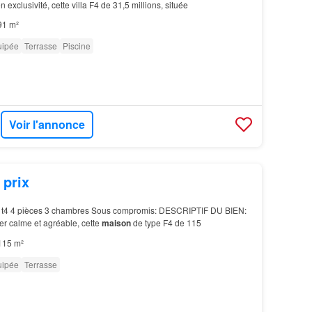
exclusivité, cette villa F4 de 31,5 millions, située
91 m²
uipée
Terrasse
Piscine
Voir l'annonce
 prix
t4 4 pièces 3 chambres Sous compromis: DESCRIPTIF DU BIEN:
er calme et agréable, cette
maison
de type F4 de 115
115 m²
uipée
Terrasse