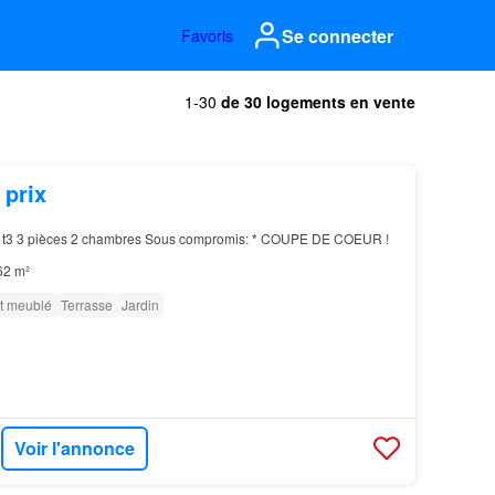
Se connecter
Favoris
1-30
de 30 logements en vente
 prix
t3 3 pièces 2 chambres Sous compromis: * COUPE DE COEUR !
62 m²
t meublé
Terrasse
Jardin
Voir l'annonce