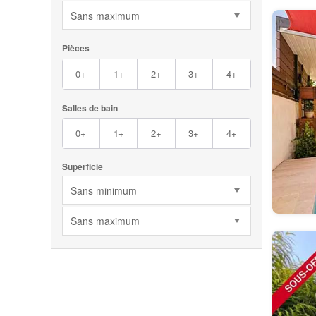
Sans maximum
Pièces
0+
1+
2+
3+
4+
Salles de bain
0+
1+
2+
3+
4+
Superficie
Sans minimum
Sans maximum