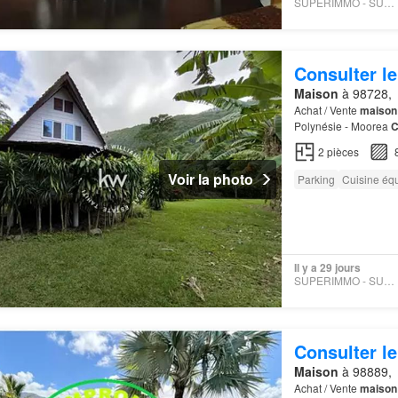
SUPERIMMO - SUPERIMMO
Consulter le
Maison
à 98728,
Achat / Vente
maison
Polynésie - Moorea
C
seulement 15 minutes
2
pièces
Voir la photo
Parking
Cuisine éq
Il y a 29 jours
SUPERIMMO - SUPERIMMO
Consulter le
Maison
à 98889,
Achat / Vente
maison