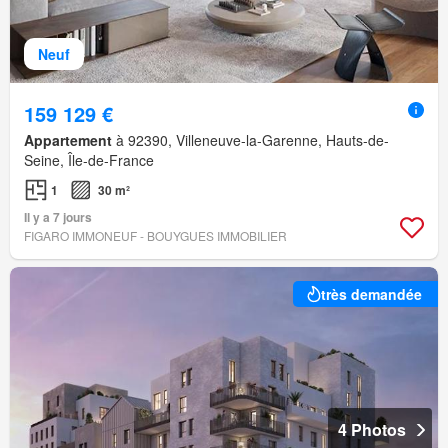
Neuf
159 129 €
Appartement
à 92390, Villeneuve-la-Garenne, Hauts-de-
Seine, Île-de-France
1
30 m²
Il y a 7 jours
FIGARO IMMONEUF - BOUYGUES IMMOBILIER
très demandée
4 Photos