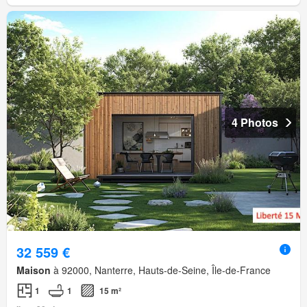
4 Photos
32 559 €
Maison
à 92000, Nanterre, Hauts-de-Seine, Île-de-France
1
1
15 m²