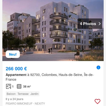
4 Photos
Neuf
266 000 €
Appartement
à 92700, Colombes, Hauts-de-Seine, Île-de-
France
1
38 m²
Balcon
Terrasse
Jardin
Il y a 24 jours
FIGARO IMMONEUF - NEXITY