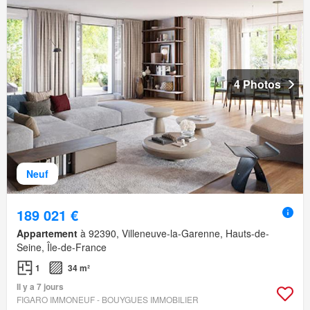
4 Photos
Neuf
189 021 €
Appartement
à 92390, Villeneuve-la-Garenne, Hauts-de-
Seine, Île-de-France
1
34 m²
Il y a 7 jours
FIGARO IMMONEUF - BOUYGUES IMMOBILIER