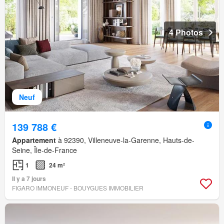
4 Photos
Neuf
139 788 €
Appartement
à 92390, Villeneuve-la-Garenne, Hauts-de-
Seine, Île-de-France
1
24 m²
Il y a 7 jours
FIGARO IMMONEUF - BOUYGUES IMMOBILIER