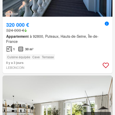
320 000 €
324 000 €
Appartement
à 92800, Puteaux, Hauts-de-Seine, Île-de-
France
1
30 m²
Cuisine équipée
Cave
Terrasse
Il y a 3 jours
LEBONCOIN