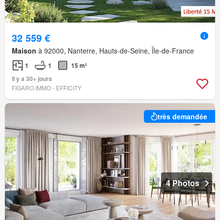
32 559 €
Maison
à 92000, Nanterre, Hauts-de-Seine, Île-de-France
1
1
15 m²
Il y a 30+ jours
FIGARO IMMO - EFFICITY
très demandée
4 Photos