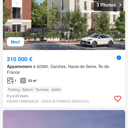
3 Photos
Neuf
310 000 €
Appartement
à 92380, Garches, Hauts-de-Seine, Île-de-
France
1
33 m²
Parking
Balcon
Terrasse
Jardin
Il y a 23 jours
FIGARO IMMONEUF - EQUILIS FRANCE SERVICES