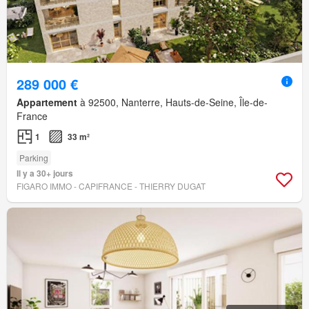
289 000 €
Appartement
à 92500, Nanterre, Hauts-de-Seine, Île-de-
France
1
33 m²
Parking
Il y a 30+ jours
FIGARO IMMO - CAPIFRANCE - THIERRY DUGAT