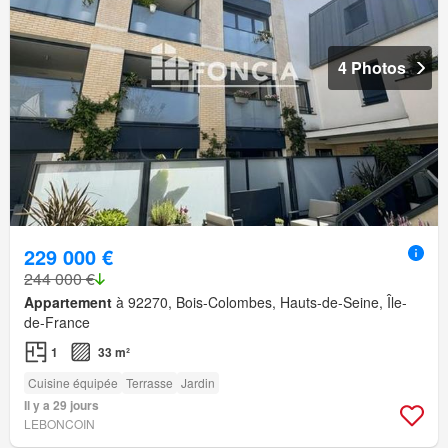
4 Photos
229 000 €
244 000 €
Appartement
à 92270, Bois-Colombes, Hauts-de-Seine, Île-
de-France
1
33 m²
Cuisine équipée
Terrasse
Jardin
Il y a 29 jours
LEBONCOIN