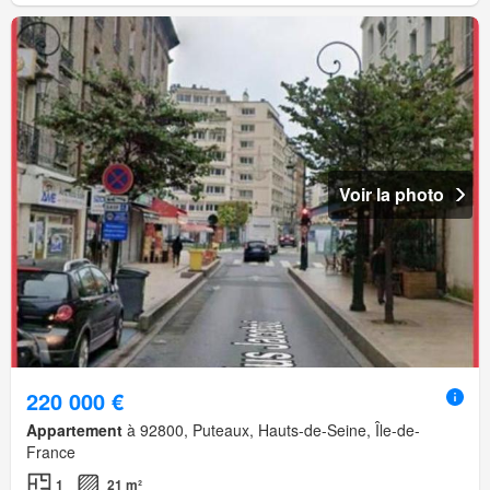
Voir la photo
220 000 €
Appartement
à 92800, Puteaux, Hauts-de-Seine, Île-de-
France
1
21 m²