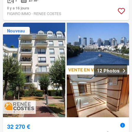
1
27 m²
Il y a 16 jours
FIGARO IMMO - RENEE COSTES
Nouveau
12 Photos
32 270 €