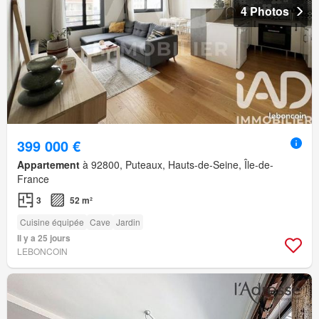
4 Photos
399 000 €
Appartement
à 92800, Puteaux, Hauts-de-Seine, Île-de-
France
3
52 m²
Cuisine équipée
Cave
Jardin
Il y a 25 jours
LEBONCOIN