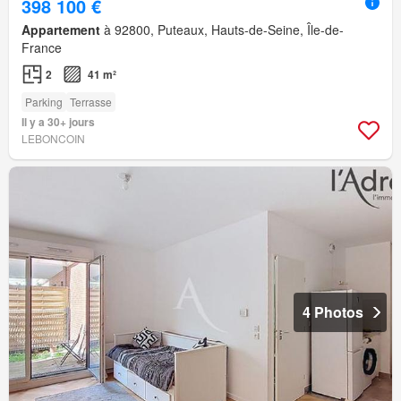
398 100 €
Appartement
à 92800, Puteaux, Hauts-de-Seine, Île-de-
France
2
41 m²
Parking
Terrasse
Il y a 30+ jours
LEBONCOIN
4 Photos