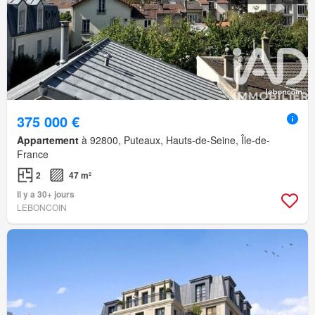
375 000 €
Appartement
à 92800, Puteaux, Hauts-de-Seine, Île-de-
France
2
47 m²
Il y a 30+ jours
LEBONCOIN