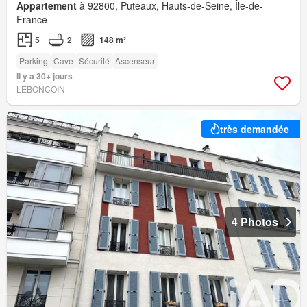
Appartement
à 92800, Puteaux, Hauts-de-Seine, Île-de-
France
5
2
148 m²
Parking
Cave
Sécurité
Ascenseur
Il y a 30+ jours
LEBONCOIN
très demandée
4 Photos