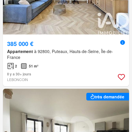
385 000 €
Appartement
à 92800, Puteaux, Hauts-de-Seine, Île-de-
France
2
51 m²
Il y a 30+ jours
LEBONCOIN
très demandée