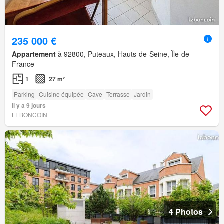
235 000 €
Appartement
à 92800, Puteaux, Hauts-de-Seine, Île-de-
France
1
27 m²
Parking
Cuisine équipée
Cave
Terrasse
Jardin
Il y a 9 jours
LEBONCOIN
4 Photos