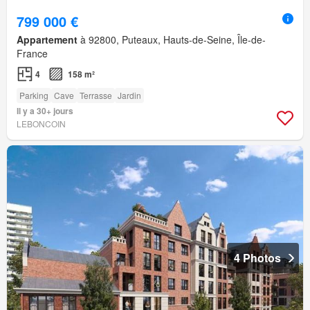
799 000 €
Appartement
à 92800, Puteaux, Hauts-de-Seine, Île-de-
France
4
158 m²
Parking
Cave
Terrasse
Jardin
Il y a 30+ jours
LEBONCOIN
4 Photos