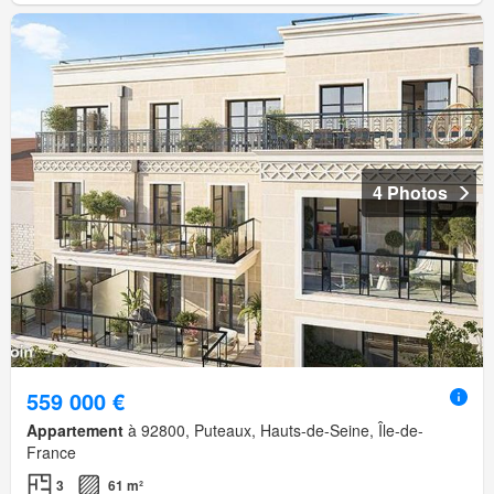
4 Photos
559 000 €
Appartement
à 92800, Puteaux, Hauts-de-Seine, Île-de-
France
3
61 m²