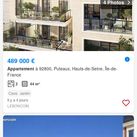
4 Photos
489 000 €
Appartement
à 92800, Puteaux, Hauts-de-Seine, Île-de-
France
2
44 m²
Cave
Jardin
Il y a 4 jours
LEBONCOIN