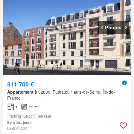
4 Photos
311 700 €
Appartement
à 92800, Puteaux, Hauts-de-Seine, Île-de-
France
1
29 m²
Parking
Balcon
Terrasse
Il y a 30+ jours
LEBONCOIN