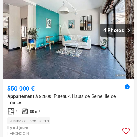
4 Photos
550 000 €
Appartement
à 92800, Puteaux, Hauts-de-Seine, Île-de-
France
4
80 m²
Cuisine équipée
Jardin
Il y a 3 jours
LEBONCOIN