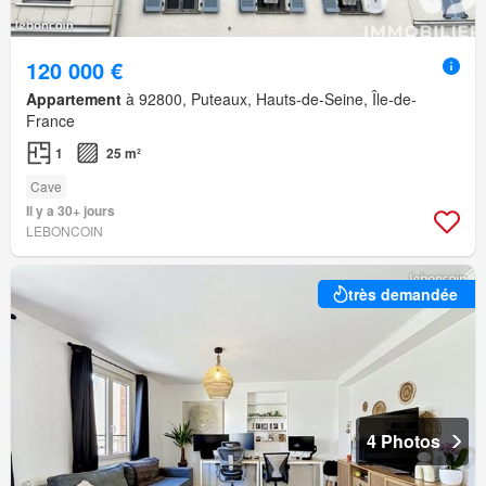
120 000 €
Appartement
à 92800, Puteaux, Hauts-de-Seine, Île-de-
France
1
25 m²
Cave
Il y a 30+ jours
LEBONCOIN
très demandée
4 Photos