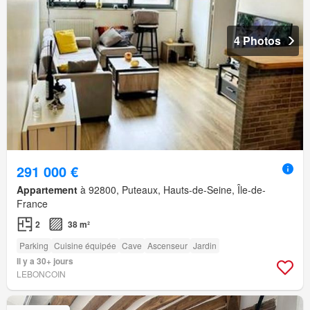
4 Photos
291 000 €
Appartement
à 92800, Puteaux, Hauts-de-Seine, Île-de-
France
2
38 m²
Parking
Cuisine équipée
Cave
Ascenseur
Jardin
Il y a 30+ jours
LEBONCOIN