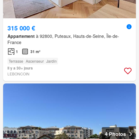
315 000 €
Appartement
à 92800, Puteaux, Hauts-de-Seine, Île-de-
France
1
31 m²
Terrasse
Ascenseur
Jardin
Il y a 30+ jours
LEBONCOIN
4 Photos