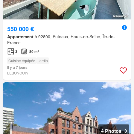
550 000 €
Appartement
à 92800, Puteaux, Hauts-de-Seine, Île-de-
France
3
80 m²
Cuisine équipée
Jardin
Il y a 7 jours
LEBONCOIN
4 Photos