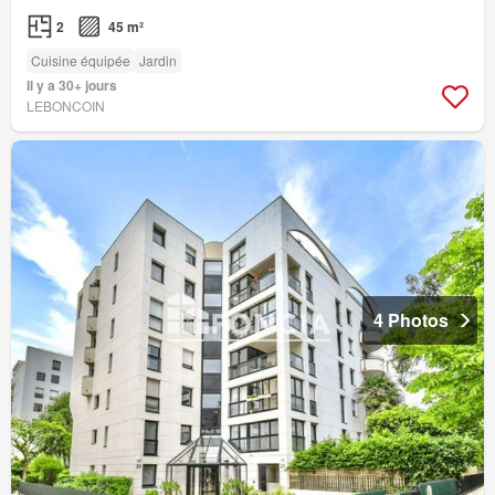
2
45 m²
Cuisine équipée
Jardin
Il y a 30+ jours
LEBONCOIN
4 Photos