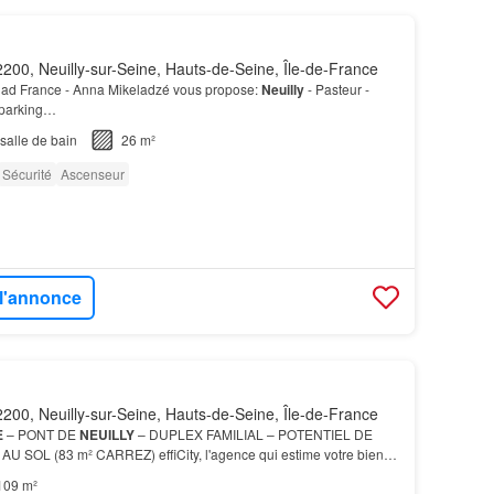
200, Neuilly-sur-Seine, Hauts-de-Seine, Île-de-France
 iad France - Anna Mikeladzé vous propose:
Neuilly
- Pasteur -
 parking…
salle de bain
26 m²
Sécurité
Ascenseur
 l'annonce
200, Neuilly-sur-Seine, Hauts-de-Seine, Île-de-France
E
– PONT DE
NEUILLY
– DUPLEX FAMILIAL – POTENTIEL DE
 SOL (83 m² CARREZ) effiCity, l'agence qui estime votre bien,
ex familial idéalement situé au pied du métro Pont de…
109 m²