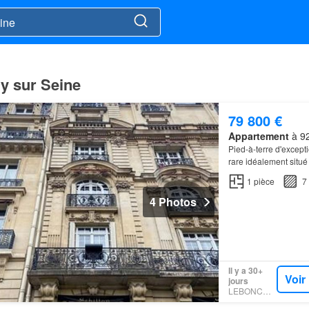
ly sur Seine
79 800 €
Appartement
à 92
Pied-à-terre d'except
rare idéalement situé
Seine
.…
1
pièce
7
4 Photos
Il y a 30+
Voir
jours
LEBONCOIN