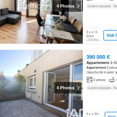
4 Photos
Cuisine équipée
Te
Il y a 14
Voir 
jours
LEBONCOIN
390 000 €
Appartement
à 92
Appartement
2 pièce
Opportunité à saisir:
manquez pas cette op
2
pièces
4 Photos
Cuisine équipée
Te
Il y a 30+
Voir