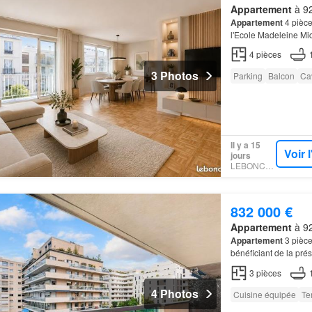
Appartement
à 92
Appartement
4 pièce
l'Ecole Madeleine Mi
Fair and Square Immo
4
pièces
3 Photos
Parking
Balcon
Ca
Il y a 15
Voir 
jours
LEBONCOIN
832 000 €
Appartement
à 92
Appartement
3 pièce
bénéficiant de la pré
3
pièces
4 Photos
Cuisine équipée
Te