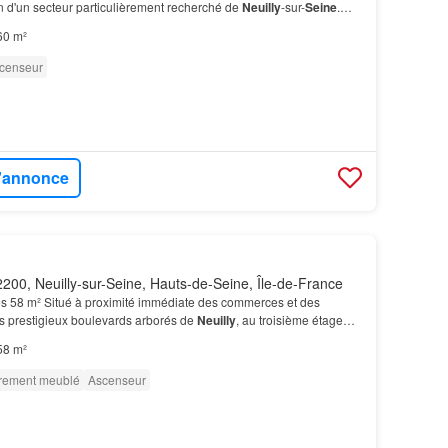
in d'un secteur particulièrement recherché de
Neuilly
-sur-
Seine
.…
60 m²
censeur
l'annonce
200, Neuilly-sur-Seine, Hauts-de-Seine, Île-de-France
s 58 m² Situé à proximité immédiate des commerces et des
des prestigieux boulevards arborés de
Neuilly
, au troisième étage
 copropriété semi récente,
appartement
deu…
58 m²
èrement meublé
Ascenseur