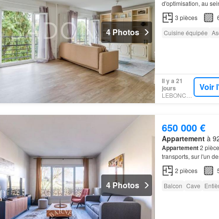
d'optimisation, au se
3
pièces
4 Photos
Cuisine équipée
As
Il y a 21
Voir 
jours
LEBONCOIN
650 000 €
Appartement
à 92
Appartement
2 pièce
transports, sur l'un 
avec ascenseur d'une
2
pièces
4 Photos
Balcon
Cave
Enti