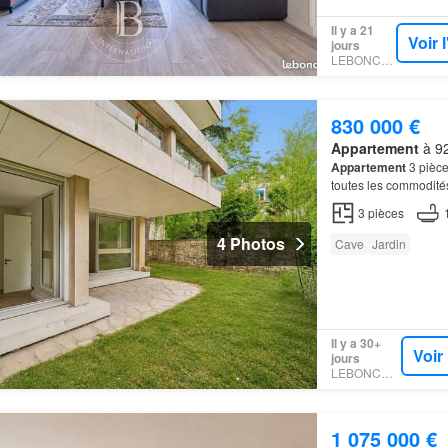
Il y a 21
Voir 
jours
LEBONCOIN
830 000 €
Appartement
à 92
Appartement
3 pièce
toutes les commodité
de standing, cet
appa
3
pièces
4 Photos
Cave
Jardin
Il y a 30+
Voir
jours
LEBONCOIN
1 075 000 €