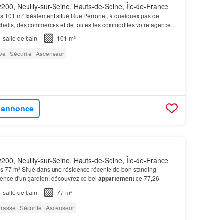
200, Neuilly-sur-Seine, Hauts-de-Seine, Île-de-France
s 101 m² Idéalement situé Rue Perronet, à quelques pas de
chelis, des commerces et de toutes les commodités votre agence
bilier est heureuse de vous proposer ce bel a…
1
salle de bain
101 m²
ve
Sécurité
Ascenseur
l'annonce
200, Neuilly-sur-Seine, Hauts-de-Seine, Île-de-France
s 77 m² Situé dans une résidence récente de bon standing
sence d'un gardien, découvrez ce bel
appartement
de 77,26
1
salle de bain
77 m²
rrasse
Sécurité
Ascenseur