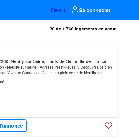
Se connecter
Favoris
1-30
de 1 748 logements en vente
200, Neuilly-sur-Seine, Hauts-de-Seine, Île-de-France
ion -
Neuilly
-sur-
Seine
- Adresse Prestigieuse / / Découvrez ce bien
 sur l'Avenue Charles de Gaulle, en plein cœur de
Neuilly
-sur-
 m²
 l'annonce