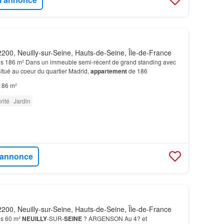
200, Neuilly-sur-Seine, Hauts-de-Seine, Île-de-France
s 186 m² Dans un immeuble semi-récent de grand standing avec
itué au coeur du quartier Madrid,
appartement
de 186
186 m²
rité
Jardin
l'annonce
200, Neuilly-sur-Seine, Hauts-de-Seine, Île-de-France
es 60 m²
NEUILLY
-SUR-
SEINE
? ARGENSON Au 4? et