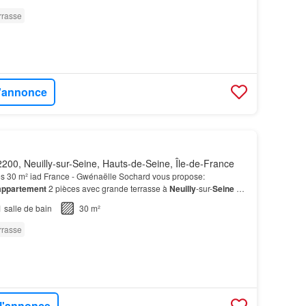
rrasse
l'annonce
200, Neuilly-sur-Seine, Hauts-de-Seine, Île-de-France
s 30 m² iad France - Gwénaëlle Sochard vous propose:
appartement
2 pièces avec grande terrasse à
Neuilly
-sur-
Seine
Ne
portunité de devenir propriétaire dans l'un de…
1
salle de bain
30 m²
rrasse
 l'annonce