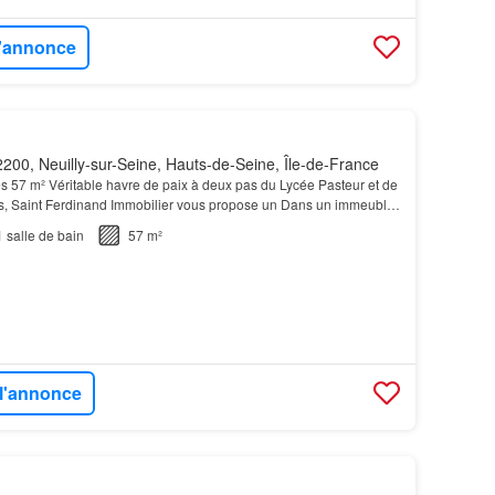
l'annonce
200, Neuilly-sur-Seine, Hauts-de-Seine, Île-de-France
s 57 m² Véritable havre de paix à deux pas du Lycée Pasteur et de
s, Saint Ferdinand Immobilier vous propose un Dans un immeuble
rtement
bénéficie d'un jardin privat…
1
salle de bain
57 m²
 l'annonce