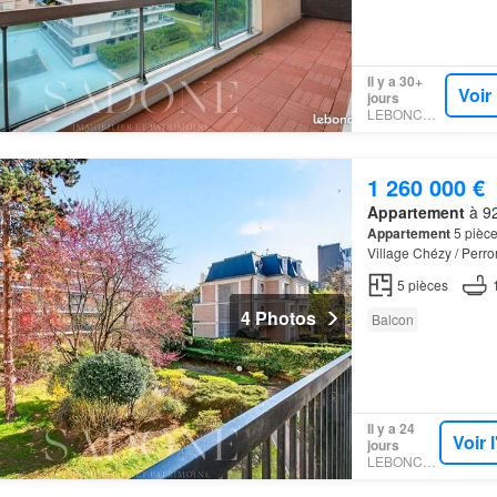
Il y a 30+
Voir
jours
LEBONCOIN
1 260 000 €
Appartement
à 92
Appartement
5 pièce
Village Chézy / Perron
cet
appartement
fami
5
pièces
4 Photos
Balcon
Il y a 24
Voir 
jours
LEBONCOIN