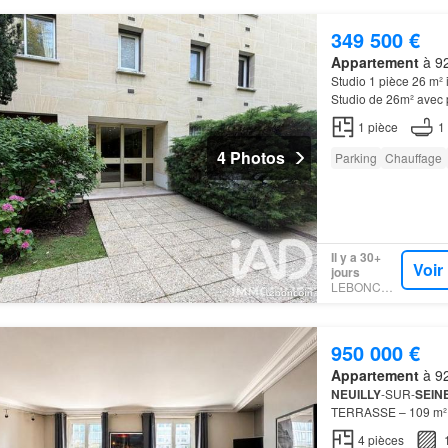
349 500 €
Appartement
à 92
Studio 1 pièce 26 m²
Studio de 26m² avec
1
pièce
1
4 Photos
Parking
Chauffage
Il y a 30+
Voir
jours
LEBONCOIN
950 000 €
Appartement
à 92
NEUILLY
-SUR-
SEIN
TERRASSE – 109 m² AU
vous propose ce dupl
4
pièces