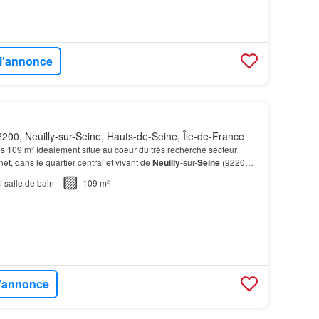
 l'annonce
200, Neuilly-sur-Seine, Hauts-de-Seine, Île-de-France
s 109 m² Idéalement situé au coeur du très recherché secteur
et, dans le quartier central et vivant de
Neuilly
-sur-
Seine
(92200),
lial de 109,14 m² se niche au 1er…
1
salle de bain
109 m²
l'annonce