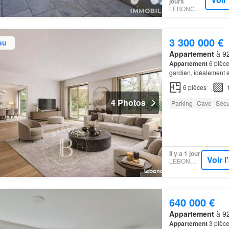
jours
LEBONCOIN
3 300 000 €
au
Appartement
à 92
Appartement
6 pièce
gardien, idéalement s
6
pièces
4 Photos
Parking
Cave
Sécu
Il y a 1 jour
Voir 
LEBONCOIN
640 000 €
Appartement
à 92
Appartement
3 pièc