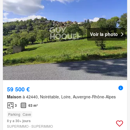
Voir la photo
59 500 €
Maison
à 42440, Noirétable, Loire, Auvergne-Rhône-Alpes
3
63 m²
Parking
Cave
Il y a 30+ jours
SUPERIMMO - SUPERIMMO