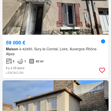
59 000 €
Maison
à 42450, Sury-le-Comtal, Loire, Auvergne-Rhône-
Alpes
3
1
62 m²
Il y a 29 jours
LEBONCOIN