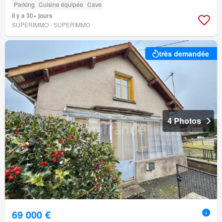
Parking
Cuisine équipée
Cave
Il y a 30+ jours
SUPERIMMO - SUPERIMMO
très demandée
4 Photos
69 000 €