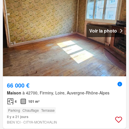
Voir la photo
66 000 €
Maison
à 42700, Firminy, Loire, Auvergne-Rhône-Alpes
4
101 m²
Parking
Chauffage
Terrasse
Il y a 21 jours
BIEN´ICI - CITYA-MONTCHALIN