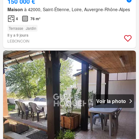
150 000 €
Maison
à 42000, Saint-Étienne, Loire, Auvergne-Rhône-Alpes
4
76 m²
Terrasse
Jardin
Il y a 9 jours
LEBONCOIN
Voir la photo