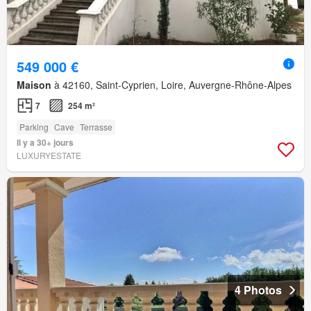
549 000 €
Maison
à 42160, Saint-Cyprien, Loire, Auvergne-Rhône-Alpes
7
254 m²
Parking
Cave
Terrasse
Il y a 30+ jours
LUXURYESTATE
4 Photos