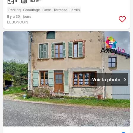
4
103 m²
Parking
Chauffage
Cave
Terrasse
Jardin
Il y a 30+ jours
LEBONCOIN
Voir la photo