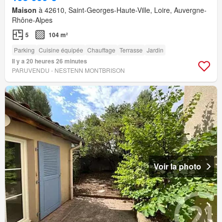
Maison
à 42610, Saint-Georges-Haute-Ville, Loire, Auvergne-
Rhône-Alpes
5
104 m²
Parking
Cuisine équipée
Chauffage
Terrasse
Jardin
Il y a 20 heures 26 minutes
PARUVENDU - NESTENN MONTBRISON
Voir la photo