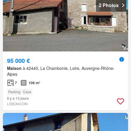
2 Photos
95 000 €
Maison
à 42440, La Chambonie, Loire, Auvergne-Rhône-
Alpes
7
106 m²
Parking
Cave
Il y a 13 jours
LEBONCOIN