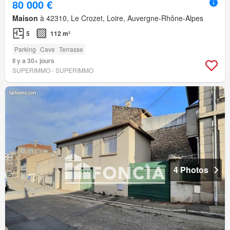
80 000 €
Maison
à 42310, Le Crozet, Loire, Auvergne-Rhône-Alpes
5
112 m²
Parking
Cave
Terrasse
Il y a 30+ jours
SUPERIMMO - SUPERIMMO
4 Photos