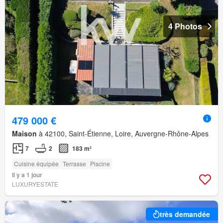
4 Photos
479 000 €
Maison
à 42100, Saint-Étienne, Loire, Auvergne-Rhône-Alpes
7
2
183 m²
Cuisine équipée
Terrasse
Piscine
Il y a 1 jour
LUXURYESTATE
très demandée