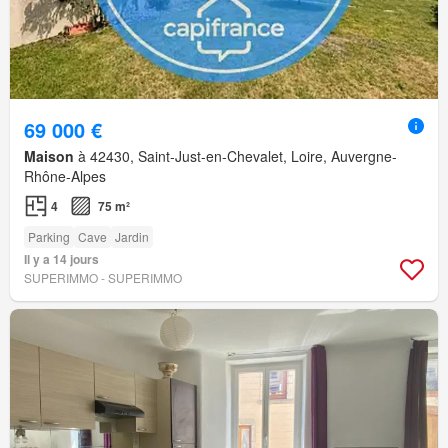
69 000 €
Maison
à 42430, Saint-Just-en-Chevalet, Loire, Auvergne-
Rhône-Alpes
4
75 m²
Parking
Cave
Jardin
Il y a 14 jours
SUPERIMMO - SUPERIMMO