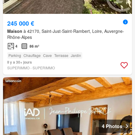
245 000 €
Maison
à 42170, Saint-Just-Saint-Rambert, Loire, Auvergne-
Rhône-Alpes
4
86 m²
Parking
Chauffage
Cave
Terrasse
Jardin
Il y a 30+ jours
SUPERIMMO - SUPERIMMO
4 Photos