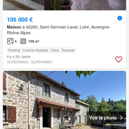
105 000 €
Maison
à 42260, Saint-Germain-Laval, Loire, Auvergne-
Rhône-Alpes
4
108 m²
Parking
Cuisine équipée
Cave
Terrasse
Il y a 30+ jours
SUPERIMMO - SUPERIMMO
Voir la photo