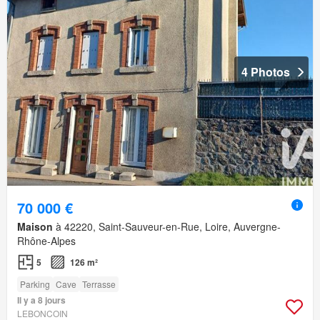
4 Photos
70 000 €
Maison
à 42220, Saint-Sauveur-en-Rue, Loire, Auvergne-
Rhône-Alpes
5
126 m²
Parking
Cave
Terrasse
Il y a 8 jours
LEBONCOIN