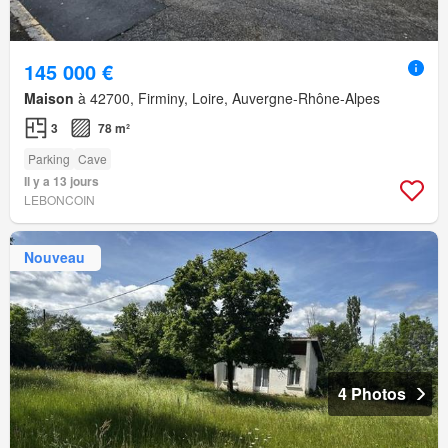
145 000 €
Maison
à 42700, Firminy, Loire, Auvergne-Rhône-Alpes
3
78 m²
Parking
Cave
Il y a 13 jours
LEBONCOIN
Nouveau
4 Photos