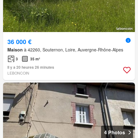
36 000 €
Maison
à 42260, Souternon, Loire, Auvergne-Rhône-Alpes
3
35 m²
Il y a 20 heures 26 minutes
LEBONCOIN
4 Photos