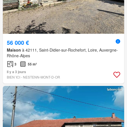
56 000 €
Maison
à 42111, Saint-Didier-sur-Rochefort, Loire, Auvergne-
Rhône-Alpes
3
55 m²
Il y a 3 jours
BIEN´ICI - NESTENN-MONT-D-OR