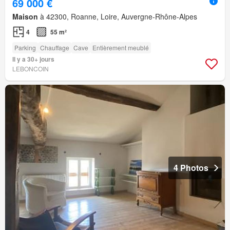
69 000 €
Maison
à 42300, Roanne, Loire, Auvergne-Rhône-Alpes
4
55 m²
Parking
Chauffage
Cave
Entièrement meublé
Il y a 30+ jours
LEBONCOIN
4 Photos