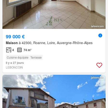
99 000 €
Maison
à 42300, Roanne, Loire, Auvergne-Rhône-Alpes
4
74 m²
Cuisine équipée
Terrasse
Il y a 27 jours
LEBONCOIN