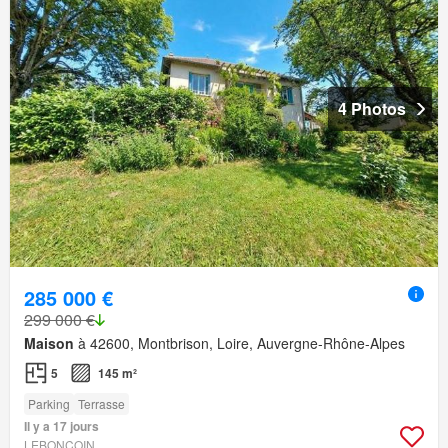
4 Photos
285 000 €
299 000 €
Maison
à 42600, Montbrison, Loire, Auvergne-Rhône-Alpes
5
145 m²
Parking
Terrasse
Il y a 17 jours
LEBONCOIN