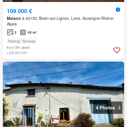
109 000 €
Maison
à 42130, Boën-sur-Lignon, Loire, Auvergne-Rhône-
Alpes
3
65 m²
Parking
Terrasse
Il y a 30+ jours
LEBONCOIN
4 Photos