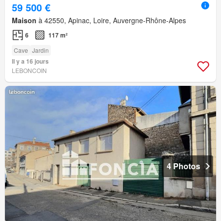
59 500 €
Maison
à 42550, Apinac, Loire, Auvergne-Rhône-Alpes
6
117 m²
Cave
Jardin
Il y a 16 jours
LEBONCOIN
4 Photos