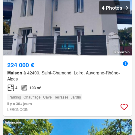
4 Photos
224 000 €
Maison
à 42400, Saint-Chamond, Loire, Auvergne-Rhône-
Alpes
4
103 m²
Parking
Chauffage
Cave
Terrasse
Jardin
Il y a 30+ jours
LEBONCOIN