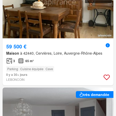
59 500 €
Maison
à 42440, Cervières, Loire, Auvergne-Rhône-Alpes
3
65 m²
Parking
Cuisine équipée
Cave
Il y a 30+ jours
LEBONCOIN
très demandée