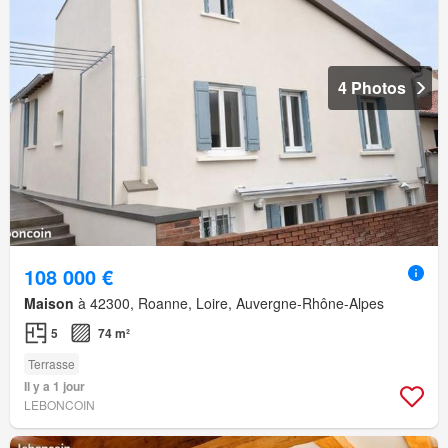
4 Photos
108 000 €
Maison
à 42300, Roanne, Loire, Auvergne-Rhône-Alpes
5
74 m²
Terrasse
Il y a 1 jour
LEBONCOIN