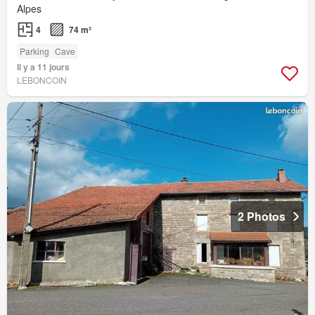
Alpes
4
74 m²
Parking
Cave
Il y a 11 jours
LEBONCOIN
2 Photos