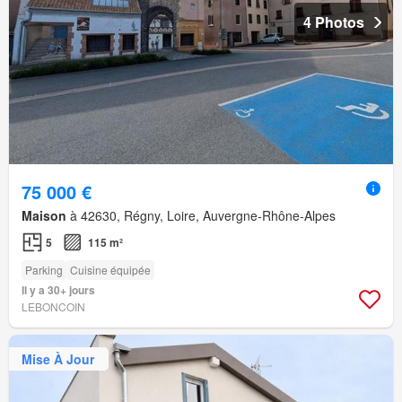
4 Photos
75 000 €
Maison
à 42630, Régny, Loire, Auvergne-Rhône-Alpes
5
115 m²
Parking
Cuisine équipée
Il y a 30+ jours
LEBONCOIN
Mise À Jour