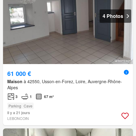
4 Photos
61 000 €
Maison
à 42550, Usson-en-Forez, Loire, Auvergne-Rhône-
Alpes
3
1
67 m²
Parking
Cave
Il y a 21 jours
LEBONCOIN