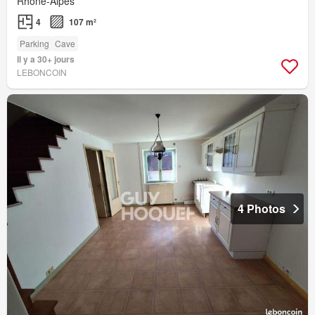
Rhône-Alpes
4
107 m²
Parking
Cave
Il y a 30+ jours
LEBONCOIN
4 Photos