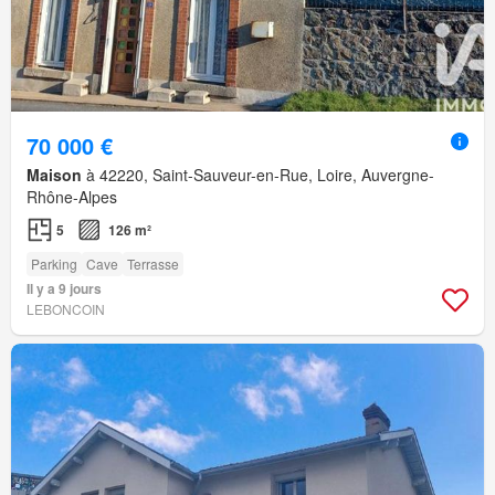
70 000 €
Maison
à 42220, Saint-Sauveur-en-Rue, Loire, Auvergne-
Rhône-Alpes
5
126 m²
Parking
Cave
Terrasse
Il y a 9 jours
LEBONCOIN