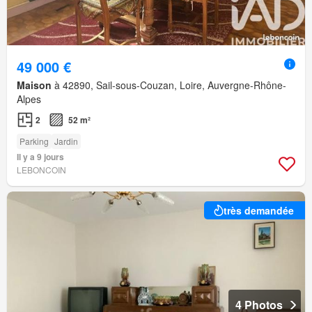
49 000 €
Maison
à 42890, Sail-sous-Couzan, Loire, Auvergne-Rhône-
Alpes
2
52 m²
Parking
Jardin
Il y a 9 jours
LEBONCOIN
très demandée
4 Photos