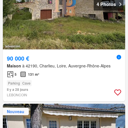
4 Photos
90 000 €
Maison
à 42190, Charlieu, Loire, Auvergne-Rhône-Alpes
5
131 m²
Parking
Cave
Il y a 28 jours
LEBONCOIN
Nouveau