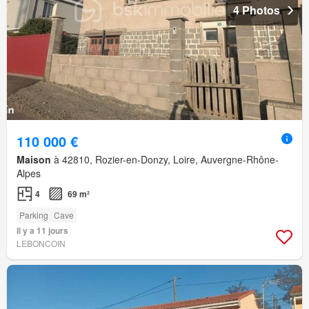
4 Photos
110 000 €
Maison
à 42810, Rozier-en-Donzy, Loire, Auvergne-Rhône-
Alpes
4
69 m²
Parking
Cave
Il y a 11 jours
LEBONCOIN